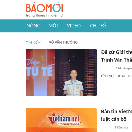
NÓNG
MỚI
VIDEO
CHỦ ĐỀ
TÌM KIẾM
VÕ VĂN THƯỞNG
Đề cử Giải t
Trịnh Văn Th
114
liên qu
LĨNH VỰC HOẠT ĐỘ
Bản tin VietN
luật cán bộ
3
liên quan