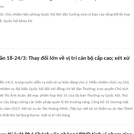
uan
ội, Chủ nhiệm Văn phòng Quốc hội Bùi Văn Cường vừa có báo cáo tổng kết Kỳ họp
6, Quốc hội khóa XV.
uần 18-24/3: Thay đổi lớn về vị trí cán bộ cấp cao; xét xử
đến 24/3, trong nước diễn ra một số sự kiện đáng chú ý: Miễn nhiệm chức vụ Chủ
 nhiệm vụ đại biểu Quốc hội đối với đồng chí Võ Văn Thưởng; trao quyền Chủ tịch
Võ Thị Ánh Xuân; Bế mạc phiên họp thứ 31 của Ủy ban Thường vụ Quốc hội; Thủ
u cầu tăng cường các biện pháp quản lý thị trường vàng; Công bố 10 Gương mặt
iểu năm 2023; Xét xử vụ án Tân Hoàng Minh; Tiếp tục xét xử sơ thẩm vụ án Vạn Thịnh
 thất thủ tại Bung Karno, mất vị trí nhì bảng.