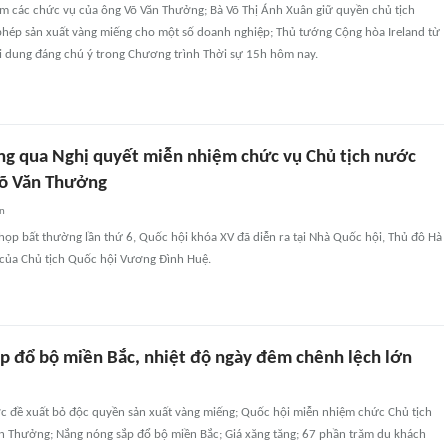
m các chức vụ của ông Võ Văn Thưởng; Bà Võ Thị Ánh Xuân giữ quyền chủ tịch
phép sản xuất vàng miếng cho một số doanh nghiệp; Thủ tướng Cộng hòa Ireland từ
ội dung đáng chú ý trong Chương trình Thời sự 15h hôm nay.
ng qua Nghị quyết miễn nhiệm chức vụ Chủ tịch nước
Võ Văn Thưởng
an
họp bất thường lần thứ 6, Quốc hội khóa XV đã diễn ra tại Nhà Quốc hội, Thủ đô Hà
ì của Chủ tịch Quốc hội Vương Đình Huệ.
p đổ bộ miền Bắc, nhiệt độ ngày đêm chênh lệch lớn
 đề xuất bỏ độc quyền sản xuất vàng miếng; Quốc hội miễn nhiệm chức Chủ tịch
n Thưởng; Nắng nóng sắp đổ bộ miền Bắc; Giá xăng tăng; 67 phần trăm du khách