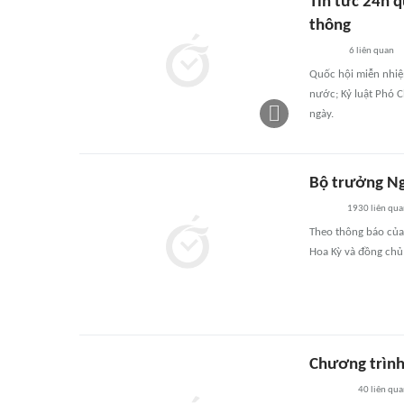
Tin tức 24h 
thông
6
liên quan
Quốc hội miễn nhiệ
nước; Kỷ luật Phó 
ngày.
Bộ trưởng Ng
1930
liên qu
Theo thông báo của
Hoa Kỳ và đồng chủ 
Chương trình
40
liên qu