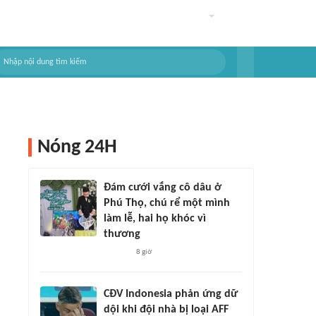
Nóng 24H
Đám cưới vắng cô dâu ở
Phú Thọ, chú rể một mình
làm lễ, hai họ khóc vì
thương
8 giờ
CĐV Indonesia phản ứng dữ
dội khi đội nhà bị loại AFF