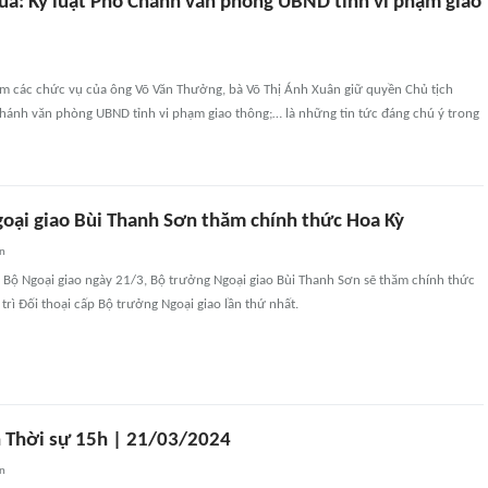
qua: Kỷ luật Phó Chánh văn phòng UBND tỉnh vi phạm giao
m các chức vụ của ông Võ Văn Thưởng, bà Võ Thị Ánh Xuân giữ quyền Chủ tịch
Chánh văn phòng UBND tỉnh vi phạm giao thông;… là những tin tức đáng chú ý trong
oại giao Bùi Thanh Sơn thăm chính thức Hoa Kỳ
an
 Bộ Ngoại giao ngày 21/3, Bộ trưởng Ngoại giao Bùi Thanh Sơn sẽ thăm chính thức
trì Đối thoại cấp Bộ trưởng Ngoại giao lần thứ nhất.
 Thời sự 15h | 21/03/2024
an