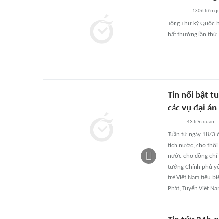
1806
liên q
Tổng Thư ký Quốc h
bất thường lần thứ 
Tin nổi bật t
các vụ đại án
43
liên quan
Tuần từ ngày 18/3 
tịch nước, cho thôi
nước cho đồng chí 
tướng Chính phủ yê
trẻ Việt Nam tiêu b
Phát; Tuyển Việt Nam