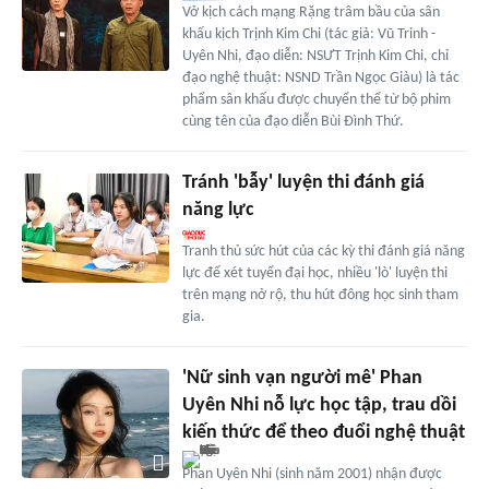
Vở kịch cách mạng Rặng trâm bầu của sân
khấu kịch Trịnh Kim Chi (tác giả: Vũ Trinh -
Uyên Nhi, đạo diễn: NSƯT Trịnh Kim Chi, chỉ
đạo nghệ thuật: NSND Trần Ngọc Giàu) là tác
phẩm sân khấu được chuyển thể từ bộ phim
cùng tên của đạo diễn Bùi Đình Thứ.
Tránh 'bẫy' luyện thi đánh giá
năng lực
Tranh thủ sức hút của các kỳ thi đánh giá năng
lực để xét tuyển đại học, nhiều 'lò' luyện thi
trên mạng nở rộ, thu hút đông học sinh tham
gia.
'Nữ sinh vạn người mê' Phan
Uyên Nhi nỗ lực học tập, trau dồi
kiến thức để theo đuổi nghệ thuật
Phan Uyên Nhi (sinh năm 2001) nhận được