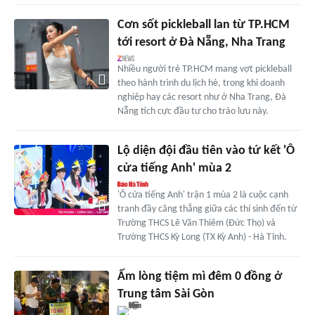
Cơn sốt pickleball lan từ TP.HCM
tới resort ở Đà Nẵng, Nha Trang
Nhiều người trẻ TP.HCM mang vợt pickleball
theo hành trình du lịch hè, trong khi doanh
nghiệp hay các resort như ở Nha Trang, Đà
Nẵng tích cực đầu tư cho trào lưu này.
Lộ diện đội đầu tiên vào tứ kết 'Ô
cửa tiếng Anh' mùa 2
'Ô cửa tiếng Anh' trận 1 mùa 2 là cuộc cạnh
tranh đầy căng thẳng giữa các thí sinh đến từ
Trường THCS Lê Văn Thiêm (Đức Thọ) và
Trường THCS Kỳ Long (TX Kỳ Anh) - Hà Tĩnh.
Ấm lòng tiệm mì đêm 0 đồng ở
Trung tâm Sài Gòn