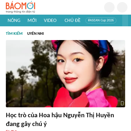
NÓNG
MỚI
VIDEO
CHỦ ĐỀ
#ASEAN Cup 2026
#Trí tuệ nhân tạo
#Mỹ - Iran
#Khám phá Việt Nam
TÌM KIẾM
UYÊN NHI
#Khám phá thế giới
Học trò của Hoa hậu Nguyễn Thị Huyền
đang gây chú ý