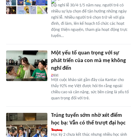
Dịp nghỉ lễ 30/4-1/5 năm nay, người trẻ có
nhiều sự lựa chọn để tận hưởng những ngày
nghỉ lễ. Nhiều người trẻ chọn trở về với gia
đình, đi làm, lên kế hoạch tổ chức các hoạt
động thiện nguyện, tham gia hoạt động trực
tuyến…
Một yếu tố quan trọng với sự
phát triển của con mà mẹ không
nghĩ đến
Một cuộc khảo sát gần đây của Kantar cho
thấy 92% mẹ Việt được hỏi tin rằng ngoài
chiều cao và cân nặng, sức bền cũng là yếu tố
quan trọng đối với trẻ.
Trúng tuyển sớm nhờ xét điểm
học bạ: Vẫn có thể trượt đại học
Học kỳ 2 chưa kết thúc nhưng nhiều học sinh