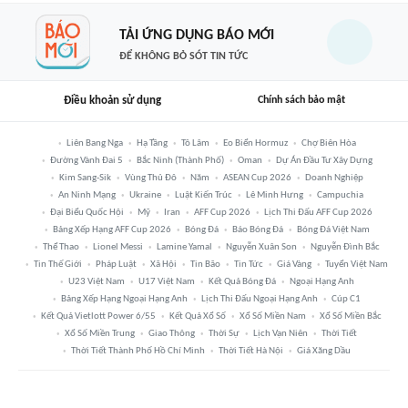
TẢI ỨNG DỤNG BÁO MỚI
ĐỂ KHÔNG BỎ SÓT TIN TỨC
Điều khoản sử dụng
Chính sách bảo mật
Liên Bang Nga
Hạ Tầng
Tô Lâm
Eo Biển Hormuz
Chợ Biên Hòa
Đường Vành Đai 5
Bắc Ninh (thành Phố)
Oman
Dự Án Đầu Tư Xây Dựng
Kim Sang-Sik
Vùng Thủ Đô
Năm
ASEAN Cup 2026
Doanh Nghiệp
An Ninh Mạng
Ukraine
Luật Kiến Trúc
Lê Minh Hưng
Campuchia
Đại Biểu Quốc Hội
Mỹ
Iran
AFF Cup 2026
Lịch Thi Đấu AFF Cup 2026
Bảng Xếp Hạng AFF Cup 2026
Bóng Đá
Báo Bóng Đá
Bóng Đá Việt Nam
Thể Thao
Lionel Messi
Lamine Yamal
Nguyễn Xuân Son
Nguyễn Đình Bắc
Tin Thế Giới
Pháp Luật
Xã Hội
Tin Bão
Tin Tức
Giá Vàng
Tuyển Việt Nam
U23 Việt Nam
U17 Việt Nam
Kết Quả Bóng Đá
Ngoại Hạng Anh
Bảng Xếp Hạng Ngoại Hạng Anh
Lịch Thi Đấu Ngoại Hạng Anh
Cúp C1
Kết Quả Vietlott Power 6/55
Kết Quả Xổ Số
Xổ Số Miền Nam
Xổ Số Miền Bắc
Xổ Số Miền Trung
Giao Thông
Thời Sự
Lịch Vạn Niên
Thời Tiết
Thời Tiết Thành Phố Hồ Chí Minh
Thời Tiết Hà Nội
Giá Xăng Dầu