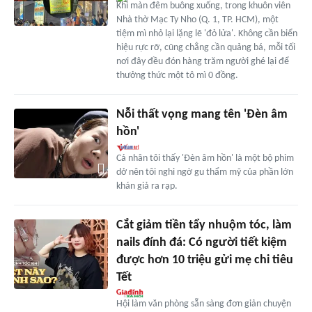
Khi màn đêm buông xuống, trong khuôn viên
Nhà thờ Mạc Ty Nho (Q. 1, TP. HCM), một
tiệm mì nhỏ lại lặng lẽ 'đỏ lửa'. Không cần biển
hiệu rực rỡ, cũng chẳng cần quảng bá, mỗi tối
nơi đây đều đón hàng trăm người ghé lại để
thưởng thức một tô mì 0 đồng.
Nỗi thất vọng mang tên 'Đèn âm
hồn'
Cá nhân tôi thấy 'Đèn âm hồn' là một bộ phim
dở nên tôi nghi ngờ gu thẩm mỹ của phần lớn
khán giả ra rạp.
Cắt giảm tiền tẩy nhuộm tóc, làm
nails đính đá: Có người tiết kiệm
được hơn 10 triệu gửi mẹ chi tiêu
Tết
Hội làm văn phòng sẵn sàng đơn giản chuyện