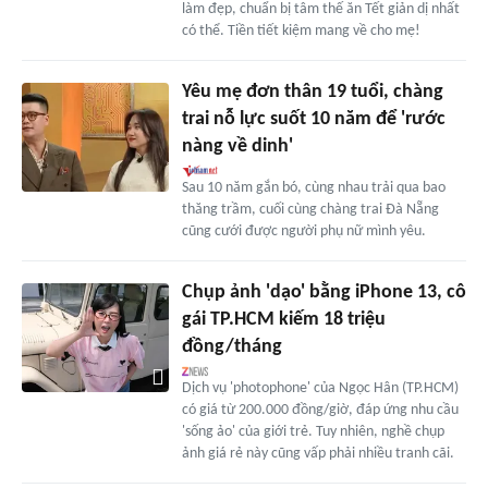
làm đẹp, chuẩn bị tâm thế ăn Tết giản dị nhất
có thể. Tiền tiết kiệm mang về cho mẹ!
Yêu mẹ đơn thân 19 tuổi, chàng
trai nỗ lực suốt 10 năm để 'rước
nàng về dinh'
Sau 10 năm gắn bó, cùng nhau trải qua bao
thăng trầm, cuối cùng chàng trai Đà Nẵng
cũng cưới được người phụ nữ mình yêu.
Chụp ảnh 'dạo' bằng iPhone 13, cô
gái TP.HCM kiếm 18 triệu
đồng/tháng
Dịch vụ 'photophone' của Ngọc Hân (TP.HCM)
có giá từ 200.000 đồng/giờ, đáp ứng nhu cầu
'sống ảo' của giới trẻ. Tuy nhiên, nghề chụp
ảnh giá rẻ này cũng vấp phải nhiều tranh cãi.