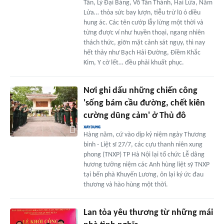
Tấn, Lý Đại Bàng, Võ Tấn Thành, Hai Lửa, Năm
Lửa… thỏa sức bay lượn, tiễu trừ lũ ó diều
hung ác. Các tên cướp lẫy lừng một thời và
từng được ví như huyền thoại, ngang nhiên
thách thức, giỡn mặt cảnh sát ngụy, thì nay
hết thảy như Bạch Hải Đường, Điềm Khắc
Kim, Y cờ lết… đều phải khuất phục.
Nơi ghi dấu những chiến công
'sống bám cầu đường, chết kiên
cường dũng cảm' ở Thủ đô
Hàng năm, cứ vào dịp kỷ niệm ngày Thương
binh - Liệt sĩ 27/7, các cựu thanh niên xung
phong (TNXP) TP Hà Nội lại tổ chức Lễ dâng
hương tưởng niệm các Anh hùng liệt sỹ TNXP
tại bến phà Khuyến Lương, ôn lại ký ức đau
thương và hào hùng một thời.
Lan tỏa yêu thương từ những mái