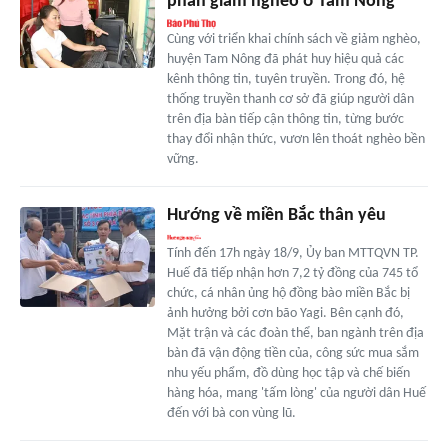
phần giảm nghèo ở Tam Nông
Cùng với triển khai chính sách về giảm nghèo,
huyện Tam Nông đã phát huy hiệu quả các
kênh thông tin, tuyên truyền. Trong đó, hệ
thống truyền thanh cơ sở đã giúp người dân
trên địa bàn tiếp cận thông tin, từng bước
thay đổi nhận thức, vươn lên thoát nghèo bền
vững.
Hướng về miền Bắc thân yêu
Tính đến 17h ngày 18/9, Ủy ban MTTQVN TP.
Huế đã tiếp nhận hơn 7,2 tỷ đồng của 745 tổ
chức, cá nhân ủng hộ đồng bào miền Bắc bị
ảnh hưởng bởi cơn bão Yagi. Bên cạnh đó,
Mặt trận và các đoàn thể, ban ngành trên địa
bàn đã vận động tiền của, công sức mua sắm
nhu yếu phẩm, đồ dùng học tập và chế biến
hàng hóa, mang 'tấm lòng' của người dân Huế
đến với bà con vùng lũ.