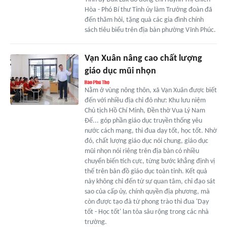
Hòa - Phó Bí thư Tỉnh ủy làm Trưởng đoàn đã
đến thăm hỏi, tặng quà các gia đình chính
sách tiêu biểu trên địa bàn phường Vĩnh Phúc.
Vạn Xuân nâng cao chất lượng
giáo dục mũi nhọn
Nằm ở vùng nông thôn, xã Vạn Xuân được biết
đến với nhiều địa chỉ đỏ như: Khu lưu niệm
Chủ tịch Hồ Chí Minh, Đền thờ Vua Lý Nam
Đế... góp phần giáo dục truyền thống yêu
nước cách mạng, thi đua dạy tốt, học tốt. Nhờ
đó, chất lượng giáo dục nói chung, giáo dục
mũi nhọn nói riêng trên địa bàn có nhiều
chuyển biến tích cực, từng bước khẳng định vị
thế trên bản đồ giáo dục toàn tỉnh. Kết quả
này không chỉ đến từ sự quan tâm, chỉ đạo sát
sao của cấp ủy, chính quyền địa phương, mà
còn được tạo đà từ phong trào thi đua 'Dạy
tốt - Học tốt' lan tỏa sâu rộng trong các nhà
trường.