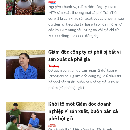
Nguyễn Thanh Sỹ, Giám đốc Công ty TNHH
MTV sản xuất thương mại cà phê Trần Tiến
cùng 1 bị can khác sản xuất bột cà phê giả, sau
đó đem đi tiêu thụ tại hàng tạp hóa nhỏ lẻ, ở
các khu vực vùng sâu, vùng xa với giá chỉ từ
50.000 đồng – 70.000 đồng/kg.
Giám đốc công ty cà phê bị bắt vì
sản xuất cà phê giả
Cơ quan công an đã tạm giam 2 đối tượng
(trong đó có 1 giám đốc công ty), để điều tra
hành vi sản xuất, buôn bán hàng giả là thực
phẩm (cà phê bột giả).
Khởi tố một Giám đốc doanh
nghiệp vì sản xuất, buôn bán cà
phê bột giả
Quá trình thực hiện công tác đấu tranh