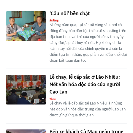
'Cầu nối' bền chặt
Những năm qua, tại các xã vùng sâu, nơi có
đông đồng bào dân tộc thiểu số sinh sống trên
địa bàn tỉnh, vai trò của người có uy tín ngày
càng được phát huy rõ nét. Họ không chỉ là
'cánh tay nối dài' của chính quyền mà còn là
điểm tựa tinh thần, góp phần vun đắp khối đại
đoàn kết toàn dân tộc.
Lễ chay, lễ cấp sắc ở Lão Nhiêu:
Nét văn hóa độc đáo của người
Cao Lan
Lễ chay và lễ cấp sắc tại Lão Nhiêu là những
nét đẹp văn hóa đặc trưng của người Cao Lan
được gìn giữ qua thời gian.
Bến xe khách Cà Mau ngập trong