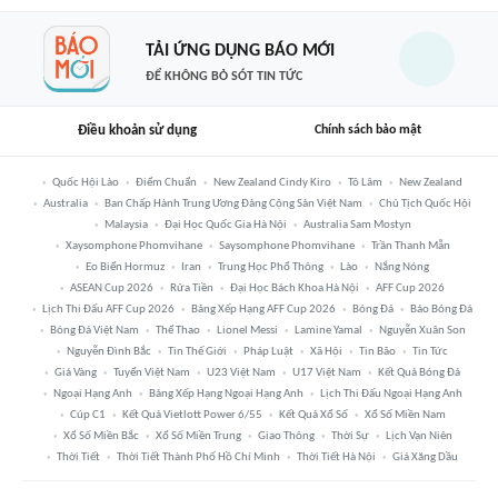
TẢI ỨNG DỤNG BÁO MỚI
ĐỂ KHÔNG BỎ SÓT TIN TỨC
Điều khoản sử dụng
Chính sách bảo mật
Quốc Hội Lào
Điểm Chuẩn
New Zealand Cindy Kiro
Tô Lâm
New Zealand
Australia
Ban Chấp Hành Trung Ương Đảng Cộng Sản Việt Nam
Chủ Tịch Quốc Hội
Malaysia
Đại Học Quốc Gia Hà Nội
Australia Sam Mostyn
Xaysomphone Phomvihane
Saysomphone Phomvihane
Trần Thanh Mẫn
Eo Biển Hormuz
Iran
Trung Học Phổ Thông
Lào
Nắng Nóng
ASEAN Cup 2026
Rửa Tiền
Đại Học Bách Khoa Hà Nội
AFF Cup 2026
Lịch Thi Đấu AFF Cup 2026
Bảng Xếp Hạng AFF Cup 2026
Bóng Đá
Báo Bóng Đá
Bóng Đá Việt Nam
Thể Thao
Lionel Messi
Lamine Yamal
Nguyễn Xuân Son
Nguyễn Đình Bắc
Tin Thế Giới
Pháp Luật
Xã Hội
Tin Bão
Tin Tức
Giá Vàng
Tuyển Việt Nam
U23 Việt Nam
U17 Việt Nam
Kết Quả Bóng Đá
Ngoại Hạng Anh
Bảng Xếp Hạng Ngoại Hạng Anh
Lịch Thi Đấu Ngoại Hạng Anh
Cúp C1
Kết Quả Vietlott Power 6/55
Kết Quả Xổ Số
Xổ Số Miền Nam
Xổ Số Miền Bắc
Xổ Số Miền Trung
Giao Thông
Thời Sự
Lịch Vạn Niên
Thời Tiết
Thời Tiết Thành Phố Hồ Chí Minh
Thời Tiết Hà Nội
Giá Xăng Dầu