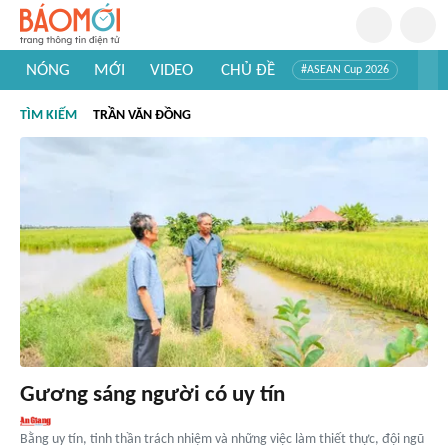
NÓNG
MỚI
VIDEO
CHỦ ĐỀ
#ASEAN Cup 2026
#Trí tuệ nhân tạo
#Mỹ - Iran
#Khám phá Việt Nam
TÌM KIẾM
TRẦN VĂN ĐỒNG
#Khám phá thế giới
Gương sáng người có uy tín
Bằng uy tín, tinh thần trách nhiệm và những việc làm thiết thực, đội ngũ