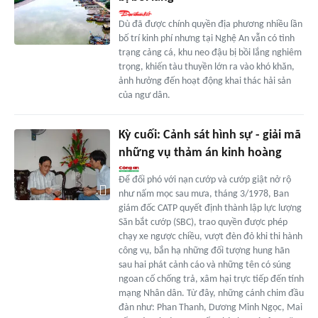
Dù đã được chính quyền địa phương nhiều lần
bố trí kinh phí nhưng tại Nghệ An vẫn có tình
trạng cảng cá, khu neo đậu bị bồi lắng nghiêm
trọng, khiến tàu thuyền lớn ra vào khó khăn,
ảnh hưởng đến hoạt động khai thác hải sản
của ngư dân.
Kỳ cuối: Cảnh sát hình sự - giải mã
những vụ thảm án kinh hoàng
Để đối phó với nạn cướp và cướp giật nở rộ
như nấm mọc sau mưa, tháng 3/1978, Ban
giám đốc CATP quyết định thành lập lực lượng
Săn bắt cướp (SBC), trao quyền được phép
chạy xe ngược chiều, vượt đèn đỏ khi thi hành
công vụ, bắn hạ những đối tượng hung hãn
sau hai phát cảnh cáo và những tên có súng
ngoan cố chống trả, xâm hại trực tiếp đến tính
mạng Nhân dân. Từ đây, những cánh chim đầu
đàn như: Phan Thanh, Dương Minh Ngọc, Mai