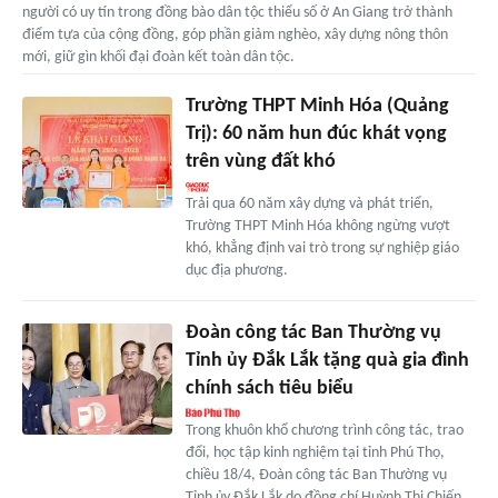
người có uy tín trong đồng bào dân tộc thiểu số ở An Giang trở thành
điểm tựa của cộng đồng, góp phần giảm nghèo, xây dựng nông thôn
mới, giữ gìn khối đại đoàn kết toàn dân tộc.
Trường THPT Minh Hóa (Quảng
Trị): 60 năm hun đúc khát vọng
trên vùng đất khó
Trải qua 60 năm xây dựng và phát triển,
Trường THPT Minh Hóa không ngừng vượt
khó, khẳng định vai trò trong sự nghiệp giáo
dục địa phương.
Đoàn công tác Ban Thường vụ
Tỉnh ủy Đắk Lắk tặng quà gia đình
chính sách tiêu biểu
Trong khuôn khổ chương trình công tác, trao
đổi, học tập kinh nghiệm tại tỉnh Phú Thọ,
chiều 18/4, Đoàn công tác Ban Thường vụ
Tỉnh ủy Đắk Lắk do đồng chí Huỳnh Thị Chiến