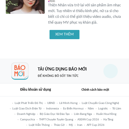
Thiện Nhân vừa trở lại với sản phẩm âm nhạc
mới. Tuy nhiên vì thiếu kinh phí, nữ ca sĩ cho
biết cô chỉ có thể giới thiệu video audio, chưa
thể quay MV phục vụ khán giả.
XEM THÊM
TẢI ỨNG DỤNG BÁO MỚI
ĐỂ KHÔNG BỎ SÓT TIN TỨC
Điều khoản sử dụng
Chính sách bảo mật
Luật Phát Triển Đô Thị
UBND
Lê Minh Hưng
Luật Chuyển Giao Công Nghệ
Luật Giao Dịch Điện Tử
Indonesia
Eo Biển Hormuz
Năm
Logistic
Tô Lâm
Doanh Nghiệp
Bộ Giáo Dục Và Đào Tạo
Liên Bang Nga
Huấn Hoa Hồng
Campuchia
THPT Chuyên Tuyên Quang
ASEAN Cup 2026
Hạ Tầng
Luật Viễn Thông
Tháo Gỡ
Mỹ
Iran
AFF Cup 2026