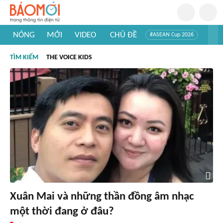
NÓNG
MỚI
VIDEO
CHỦ ĐỀ
#ASEAN Cup 2026
#Trí tuệ nhân tạo
#Mỹ - Iran
#Khám phá Việt Nam
TÌM KIẾM
THE VOICE KIDS
#Khám phá thế giới
Xuân Mai và những thần đồng âm nhạc
một thời đang ở đâu?