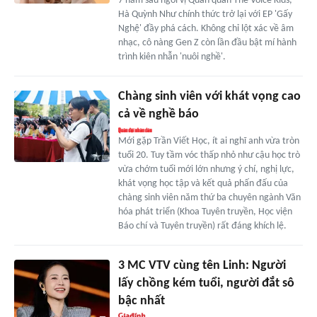
7 năm sau ngôi vị Quán quân The Voice Kids,
Hà Quỳnh Như chính thức trở lại với EP 'Gấy
Nghệ' đầy phá cách. Không chỉ lột xác về âm
nhạc, cô nàng Gen Z còn lần đầu bật mí hành
trình kiên nhẫn 'nuôi nghề'.
Chàng sinh viên với khát vọng cao
cả về nghề báo
Mới gặp Trần Viết Học, ít ai nghĩ anh vừa tròn
tuổi 20. Tuy tầm vóc thấp nhỏ như cậu học trò
vừa chớm tuổi mới lớn nhưng ý chí, nghị lực,
khát vọng học tập và kết quả phấn đấu của
chàng sinh viên năm thứ ba chuyên ngành Văn
hóa phát triển (Khoa Tuyên truyền, Học viện
Báo chí và Tuyên truyền) rất đáng khích lệ.
3 MC VTV cùng tên Linh: Người
lấy chồng kém tuổi, người đắt sô
bậc nhất