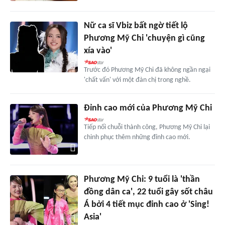
Nữ ca sĩ Vbiz bất ngờ tiết lộ
Phương Mỹ Chi 'chuyện gì cũng
xía vào'
Trước đó Phương Mỹ Chi đã không ngần ngại
'chất vấn' với một đàn chị trong nghề.
Đỉnh cao mới của Phương Mỹ Chi
Tiếp nối chuỗi thành công, Phương Mỹ Chi lại
chinh phục thêm những đỉnh cao mới.
Phương Mỹ Chi: 9 tuổi là 'thần
đồng dân ca', 22 tuổi gây sốt châu
Á bởi 4 tiết mục đỉnh cao ở 'Sing!
Asia'