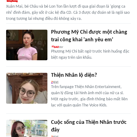
Xuân Mai, bé Châu và bé Lon Ton lần lượt đi qua giai đoạn là 'giọng ca
nhí' đình đám, gây sốt ở các kệ đĩa CD. Cả 3 được dự đoán sẽ là ngôi sao
trong tương lai nhưng điều đó không xảy ra.
Phương Mỹ Chi được một chàng
trai công khai 'anh yêu em'
Phương Mỹ Chi bất ngờ trước hình huống đặc
biệt ngay trên sân khấu.
Thiện Nhân lộ diện?
Trên fanpage Thiện Nhân Entertainment,
quản lý đăng tải hình ảnh mới của nữ ca sĩ.
Một ngày trước, gia đình thông báo mất liên
lạc với quán quân The Voice Kids.
Cuộc sống của Thiện Nhân trước
đây