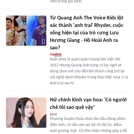
viên trong gia đình.
Từ Quang Anh The Voice Kids lột
xác thành 'anh trai' Rhyder, cuộc
sống hiện tại của trò cưng Lưu
Hương Giang - Hồ Hoài Anh ra
sao?
Xuất phát là quán quân Giọng hát Việt nhí
2013 nhưng Quang Anh từng có lúc nghĩ sẽ
dừng đam mê cho đến khi thành công trở lại
với nghệ danh Rhyder trong Rap Việt mùa 3 và
Anh trai say hi.
Nữ chính Kính vạn hoa: 'Có người
chê tôi sao quê vậy'
Phương Duyên thừa nhận lần đầu đóng phim
điện ảnh, cô vẫn còn sai sót về đài từ, kiểm
soát gương mặt. Cô đón nhận những góp ý để