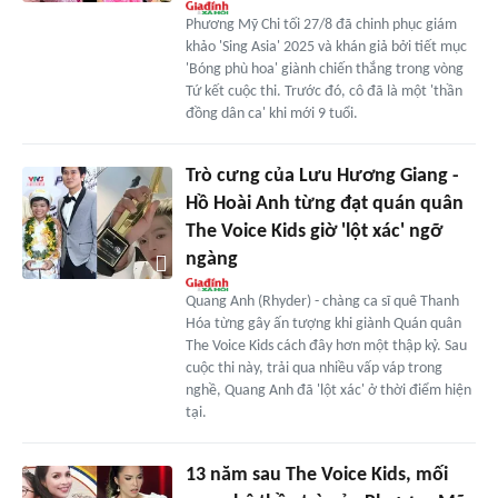
Phương Mỹ Chi tối 27/8 đã chinh phục giám
khảo 'Sing Asia' 2025 và khán giả bởi tiết mục
'Bóng phù hoa' giành chiến thắng trong vòng
Tứ kết cuộc thi. Trước đó, cô đã là một 'thần
đồng dân ca' khi mới 9 tuổi.
Trò cưng của Lưu Hương Giang -
Hồ Hoài Anh từng đạt quán quân
The Voice Kids giờ 'lột xác' ngỡ
ngàng
Quang Anh (Rhyder) - chàng ca sĩ quê Thanh
Hóa từng gây ấn tượng khi giành Quán quân
The Voice Kids cách đây hơn một thập kỷ. Sau
cuộc thi này, trải qua nhiều vấp váp trong
nghề, Quang Anh đã 'lột xác' ở thời điểm hiện
tại.
13 năm sau The Voice Kids, mối