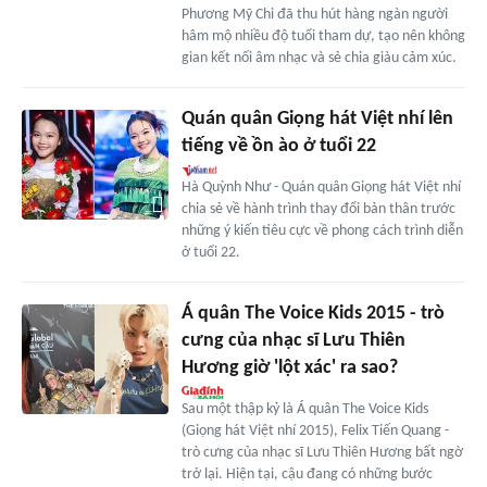
Phương Mỹ Chi đã thu hút hàng ngàn người
hâm mộ nhiều độ tuổi tham dự, tạo nên không
gian kết nối âm nhạc và sẻ chia giàu cảm xúc.
Quán quân Giọng hát Việt nhí lên
tiếng về ồn ào ở tuổi 22
Hà Quỳnh Như - Quán quân Giọng hát Việt nhí
chia sẻ về hành trình thay đổi bản thân trước
những ý kiến tiêu cực về phong cách trình diễn
ở tuổi 22.
Á quân The Voice Kids 2015 - trò
cưng của nhạc sĩ Lưu Thiên
Hương giờ 'lột xác' ra sao?
Sau một thập kỷ là Á quân The Voice Kids
(Giọng hát Việt nhí 2015), Felix Tiến Quang -
trò cưng của nhạc sĩ Lưu Thiên Hương bất ngờ
trở lại. Hiện tại, cậu đang có những bước