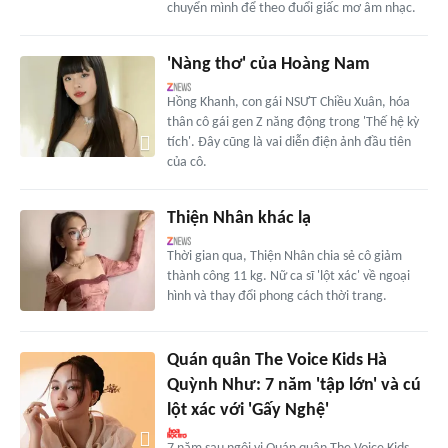
chuyển mình để theo đuổi giấc mơ âm nhạc.
'Nàng thơ' của Hoàng Nam
Hồng Khanh, con gái NSƯT Chiều Xuân, hóa
thân cô gái gen Z năng động trong 'Thế hệ kỳ
tích'. Đây cũng là vai diễn điện ảnh đầu tiên
của cô.
Thiện Nhân khác lạ
Thời gian qua, Thiện Nhân chia sẻ cô giảm
thành công 11 kg. Nữ ca sĩ 'lột xác' về ngoại
hình và thay đổi phong cách thời trang.
Quán quân The Voice Kids Hà
Quỳnh Như: 7 năm 'tập lớn' và cú
lột xác với 'Gấy Nghệ'