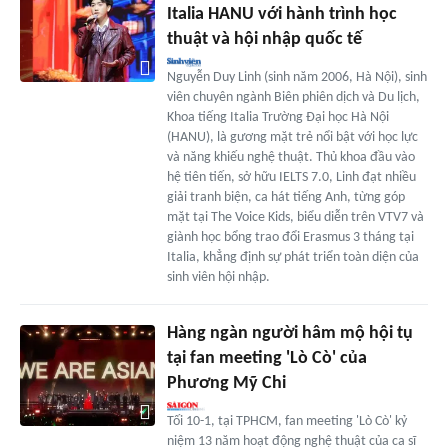
Italia HANU với hành trình học
thuật và hội nhập quốc tế
Nguyễn Duy Linh (sinh năm 2006, Hà Nội), sinh
viên chuyên ngành Biên phiên dịch và Du lịch,
Khoa tiếng Italia Trường Đại học Hà Nội
(HANU), là gương mặt trẻ nổi bật với học lực
và năng khiếu nghệ thuật. Thủ khoa đầu vào
hệ tiên tiến, sở hữu IELTS 7.0, Linh đạt nhiều
giải tranh biện, ca hát tiếng Anh, từng góp
mặt tại The Voice Kids, biểu diễn trên VTV7 và
giành học bổng trao đổi Erasmus 3 tháng tại
Italia, khẳng định sự phát triển toàn diện của
sinh viên hội nhập.
Hàng ngàn người hâm mộ hội tụ
tại fan meeting 'Lò Cò' của
Phương Mỹ Chi
Tối 10-1, tại TPHCM, fan meeting 'Lò Cò' kỷ
niệm 13 năm hoạt động nghệ thuật của ca sĩ