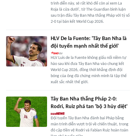
trình diễn này, sẽ rất khó để còn ai xem La
Roja là cửa dưới', tờ The Guardian bình luận
sau trận đấu Tây Ban Nha thắng Pháp với tỷ số
2-0 tại bán kết World Cup 2026.
HLV De la Fuente: 'Tây Ban Nha là
đội tuyển mạnh nhất thế giới'
HLV Luis de la Fuente không giấu nổi niềm tự
hào sau khi đưa Tây Ban Nha vào chung kết
World Cup 2026, đồng thời khẳng định đội
bóng của ông đã chứng minh mình là tập thể
xuất sắc nhất thế giới.
Tây Ban Nha thắng Pháp 2-0:
Rodri, Ruiz phá tan 'bộ 3 hủy diệt'
Đội tuyển Tây Ban Nha đánh bại Pháp bằng
màn trình diễn vượt trội về chiến thuật, trong
đó cặp tiền vệ Rodri và Fabian Ruiz hoàn toàn