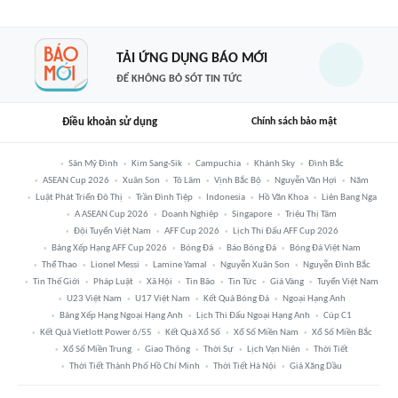
TẢI ỨNG DỤNG BÁO MỚI
ĐỂ KHÔNG BỎ SÓT TIN TỨC
Điều khoản sử dụng
Chính sách bảo mật
Sân Mỹ Đình
Kim Sang-Sik
Campuchia
Khánh Sky
Đình Bắc
ASEAN Cup 2026
Xuân Son
Tô Lâm
Vịnh Bắc Bộ
Nguyễn Văn Hợi
Năm
Luật Phát Triển Đô Thị
Trần Đình Tiệp
Indonesia
Hồ Văn Khoa
Liên Bang Nga
A ASEAN Cup 2026
Doanh Nghiệp
Singapore
Triệu Thị Tâm
Đội Tuyển Việt Nam
AFF Cup 2026
Lịch Thi Đấu AFF Cup 2026
Bảng Xếp Hạng AFF Cup 2026
Bóng Đá
Báo Bóng Đá
Bóng Đá Việt Nam
Thể Thao
Lionel Messi
Lamine Yamal
Nguyễn Xuân Son
Nguyễn Đình Bắc
Tin Thế Giới
Pháp Luật
Xã Hội
Tin Bão
Tin Tức
Giá Vàng
Tuyển Việt Nam
U23 Việt Nam
U17 Việt Nam
Kết Quả Bóng Đá
Ngoại Hạng Anh
Bảng Xếp Hạng Ngoại Hạng Anh
Lịch Thi Đấu Ngoại Hạng Anh
Cúp C1
Kết Quả Vietlott Power 6/55
Kết Quả Xổ Số
Xổ Số Miền Nam
Xổ Số Miền Bắc
Xổ Số Miền Trung
Giao Thông
Thời Sự
Lịch Vạn Niên
Thời Tiết
Thời Tiết Thành Phố Hồ Chí Minh
Thời Tiết Hà Nội
Giá Xăng Dầu