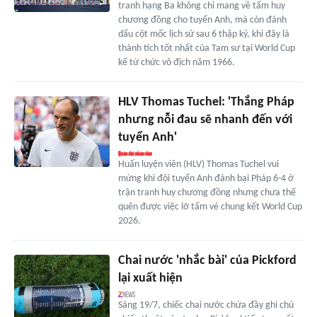
tranh hạng Ba không chỉ mang về tấm huy
chương đồng cho tuyển Anh, mà còn đánh
dấu cột mốc lịch sử sau 6 thập kỷ, khi đây là
thành tích tốt nhất của Tam sư tại World Cup
kể từ chức vô địch năm 1966.
HLV Thomas Tuchel: 'Thắng Pháp
nhưng nỗi đau sẽ nhanh đến với
tuyển Anh'
Huấn luyện viên (HLV) Thomas Tuchel vui
mừng khi đội tuyển Anh đánh bại Pháp 6-4 ở
trận tranh huy chương đồng nhưng chưa thể
quên được việc lỡ tấm vé chung kết World Cup
2026.
Chai nước 'nhắc bài' của Pickford
lại xuất hiện
Sáng 19/7, chiếc chai nước chứa đầy ghi chú