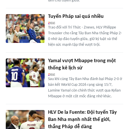
làm chủ tuyến giữa.
Tuyển Pháp sai quá nhiều
Trao đổi với Tri Thức - Znews, HLV Philippe
Troussier cho rằng Tây Ban Nha thắng Pháp 2-
0 nhờ áp đảo tuyến giữa, giữ kỷ luật và thể
hiện sức mạnh tập thể vượt trội.
Yamal vượt Mbappe trong một
thống kê lịch sử
Sau khi cùng Tây Ban Nha đánh bại Pháp 2-0 ở
bán kết World Cup 2026 rạng sáng 15/7,
Lamine Yamal còn chính thức vượt qua Kylian
Mbappe ở một cột mốc đáng nhớ khác.
HLV De la Fuente: Đội tuyển Tây
Ban Nha mạnh nhất thế giới,
thắng Pháp dễ dàng