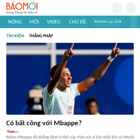
NÓNG
MỚI
VIDEO
CHỦ ĐỀ
#ASEAN Cup 2026
#Trí tuệ nhân tạo
#Mỹ - Iran
#Khám phá Việt Nam
TÌM KIẾM
THẮNG PHÁP
#Khám phá thế giới
Có bất công với Mbappe?
Kylian Mbappe đã khẳng định vị thế của chân sút vĩ đại nhất lịch sử World