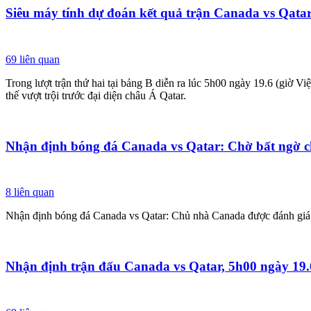
Siêu máy tính dự đoán kết quả trận Canada vs Qata
69
liên quan
Trong lượt trận thứ hai tại bảng B diễn ra lúc 5h00 ngày 19.6 (giờ 
thế vượt trội trước đại diện châu Á Qatar.
Nhận định bóng đá Canada vs Qatar: Chờ bất ngờ 
8
liên quan
Nhận định bóng đá Canada vs Qatar: Chủ nhà Canada được đánh giá 
Nhận định trận đấu Canada vs Qatar, 5h00 ngày 19.