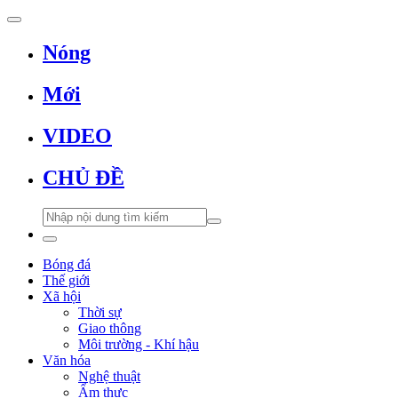
Nóng
Mới
VIDEO
CHỦ ĐỀ
Bóng đá
Thế giới
Xã hội
Thời sự
Giao thông
Môi trường - Khí hậu
Văn hóa
Nghệ thuật
Ẩm thực