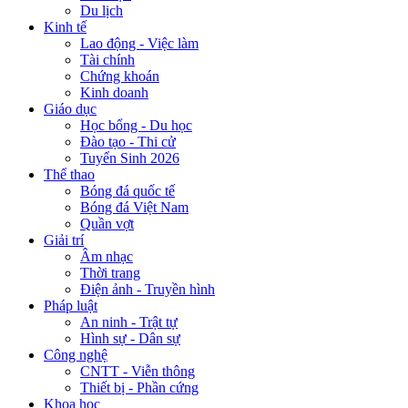
Du lịch
Kinh tế
Lao động - Việc làm
Tài chính
Chứng khoán
Kinh doanh
Giáo dục
Học bổng - Du học
Đào tạo - Thi cử
Tuyển Sinh 2026
Thể thao
Bóng đá quốc tế
Bóng đá Việt Nam
Quần vợt
Giải trí
Âm nhạc
Thời trang
Điện ảnh - Truyền hình
Pháp luật
An ninh - Trật tự
Hình sự - Dân sự
Công nghệ
CNTT - Viễn thông
Thiết bị - Phần cứng
Khoa học