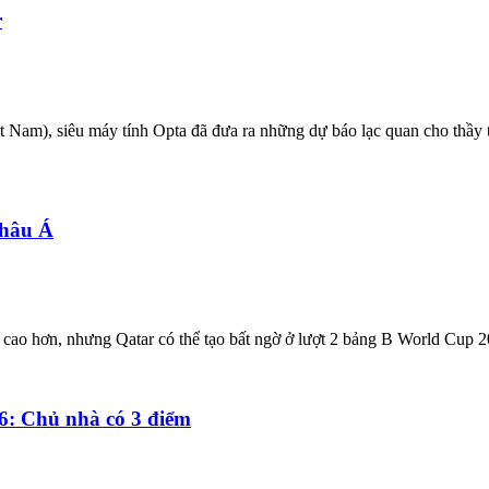
r
Việt Nam), siêu máy tính Opta đã đưa ra những dự báo lạc quan cho th
châu Á
cao hơn, nhưng Qatar có thể tạo bất ngờ ở lượt 2 bảng B World Cup 2
6: Chủ nhà có 3 điểm