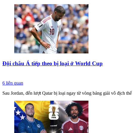
Đội châu Á tiếp theo bị loại ở World Cup
6
liên quan
Sau Jordan, đến lượt Qatar bị loại ngay từ vòng bảng giải vô địch th