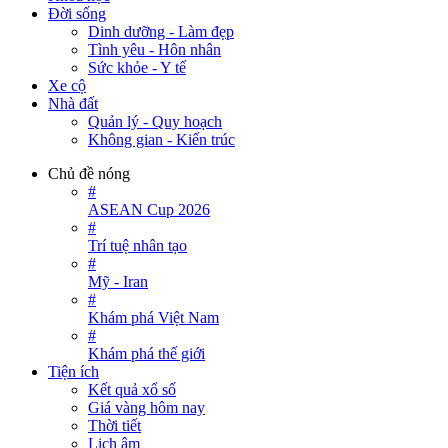
Đời sống
Dinh dưỡng - Làm đẹp
Tình yêu - Hôn nhân
Sức khỏe - Y tế
Xe cộ
Nhà đất
Quản lý - Quy hoạch
Không gian - Kiến trúc
Chủ đề nóng
#
ASEAN Cup 2026
#
Trí tuệ nhân tạo
#
Mỹ - Iran
#
Khám phá Việt Nam
#
Khám phá thế giới
Tiện ích
Kết quả xổ số
Giá vàng hôm nay
Thời tiết
Lịch âm