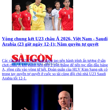
Vòng chung kết U23 châu Á 2026, Việt Nam - Saudi
Arabia (23 giờ ngày 12-1): Nắm quyền tự quyết
Các cầu thủ U23 Việt Nam đang tạo nên hành trình ấn tượng ở sân
chơi châu Á khi giành liên tiếp 2 trận thắng để tiếp tục dẫn đầu bảng
A, rộng cửa vào vòng tứ kết. Đoàn quân của HLV Kim Sang-sik có
trong tay quyền tự quyết ở cuộc so tài cùng đội chủ nhà U23 Saudi
Arabia tối 12-1.