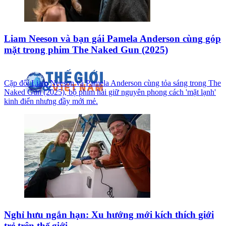
Liam Neeson và bạn gái Pamela Anderson cùng góp
mặt trong phim The Naked Gun (2025)
Cặp đôi Liam Neeson và Pamela Anderson cùng tỏa sáng trong The
Naked Gun (2025), bộ phim hài giữ nguyên phong cách 'mặt lạnh'
kinh điển nhưng đầy mới mẻ.
Nghỉ hưu ngắn hạn: Xu hướng mới kích thích giới
trẻ trên thế giới