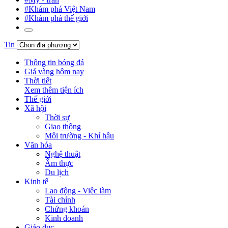
#Khám phá Việt Nam
#Khám phá thế giới
Tin
Thông tin bóng đá
Giá vàng hôm nay
Thời tiết
Xem thêm tiện ích
Thế giới
Xã hội
Thời sự
Giao thông
Môi trường - Khí hậu
Văn hóa
Nghệ thuật
Ẩm thực
Du lịch
Kinh tế
Lao động - Việc làm
Tài chính
Chứng khoán
Kinh doanh
Giáo dục