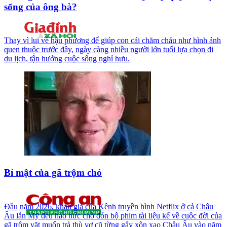
sống của ông bà?
Thay vì lui về hậu phương để giúp con cái chăm cháu như hình ảnh
quen thuộc trước đây, ngày càng nhiều người lớn tuổi lựa chọn đi
du lịch, tận hưởng cuộc sống nghỉ hưu.
Bí mật của gã trộm chó
Đầu năm 2026, khán giả của Kênh truyền hình Netflix ở cả Châu
Âu lẫn Mỹ đều háo hức chờ đón bộ phim tài liệu kể về cuộc đời của
gã trộm vặt muốn trả thù vợ cũ từng gây xôn xao Châu Âu vào năm