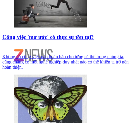
Công việc 'mơ ước' có thực sự tồn tại?
Không có công việc nào hoàn hảo cho từng cá thể trong chúng ta,
cũng chẳng có một nghề nghiệp duy nhất nào có thể khiến ta trở nên
hoàn thiện.