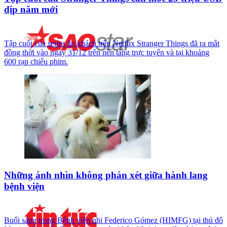
dịp năm mới
Tập cuối của series ăn khách trên Netflix Stranger Things đã ra mắt
đồng thời vào ngày 31/12 trên nền tảng trực tuyến và tại khoảng
600 rạp chiếu phim.
Những ánh nhìn không phán xét giữa hành lang
bệnh viện
Buổi sáng trong Bệnh viện nhi Federico Gómez (HIMFG) tại thủ đô