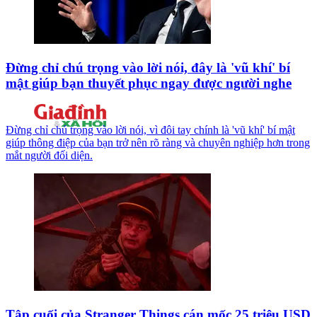
Đừng chỉ chú trọng vào lời nói, đây là 'vũ khí' bí
mật giúp bạn thuyết phục ngay được người nghe
Đừng chỉ chú trọng vào lời nói, vì đôi tay chính là 'vũ khí' bí mật
giúp thông điệp của bạn trở nên rõ ràng và chuyên nghiệp hơn trong
mắt người đối diện.
Tập cuối của Stranger Things cán mốc 25 triệu USD