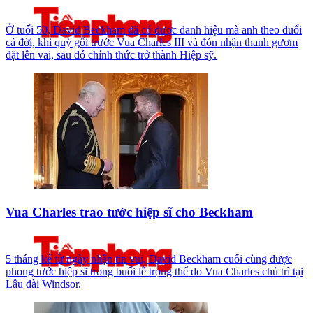
Ở tuổi 50, David Beckham đã có được danh hiệu mà anh theo đuổi
cả đời, khi quỳ gối trước Vua Charles III và đón nhận thanh gươm
đặt lên vai, sau đó chính thức trở thành Hiệp sỹ.
Vua Charles trao tước hiệp sĩ cho Beckham
5 tháng kể từ ngày nhận tin vui, David Beckham cuối cùng được
phong tước hiệp sĩ trong buổi lễ trọng thể do Vua Charles chủ trì tại
Lâu đài Windsor.