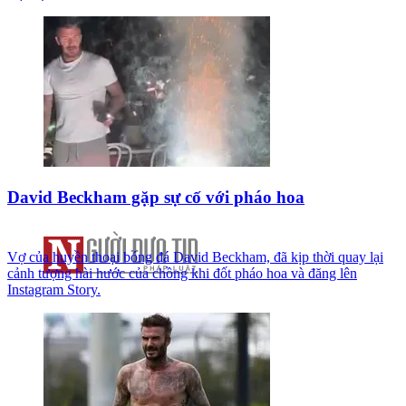
David Beckham gặp sự cố với pháo hoa
Vợ của huyền thoại bóng đá David Beckham, đã kịp thời quay lại
cảnh tượng hài hước của chồng khi đốt pháo hoa và đăng lên
Instagram Story.