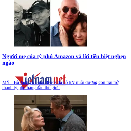
Người mẹ của tỷ phú Amazon và lời tiễn biệt nghẹn
ngào
MỸ - Bà Jacklyn Gise Bezos đã nỗ lực nuôi dưỡng con trai trở
thành tỷ phú hàng đầu thế giới.