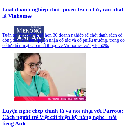
Loạt doanh nghiệp chốt quyền trả cổ tức, cao nhất
là Vinhomes
Tuần tơí́ (29/6-5/7), có hơn 30 doanh nghiệp sẽ chốt danh sách cổ
đông để thực hiện quyền nhận cổ tức và cổ phiếu thưởng, trong đó
cổ tức tiền mặt cao nhất thuộc về Vinhomes với tỷ lệ 60%.
Luyện nghe chép chính tả và nói nhại với Parroto:
Cách người trẻ Việt cải thiện kỹ năng nghe - nói
tiếng Anh