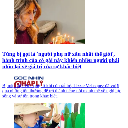
Từng bị gọi là 'người phụ nữ xấu nhất thế giới',
hành trình của cô gái này khiến nhiều người phải
nhìn lại về giá trị của sự khác biệt
Bị miệt thị trên mạng từ khi còn rất trẻ, Lizzie Velasquez đã vượt
qua những tổn thương để trở thành tiếng nói mạnh mẽ về nghị lực
sống và sự tôn trọng khác biệt.