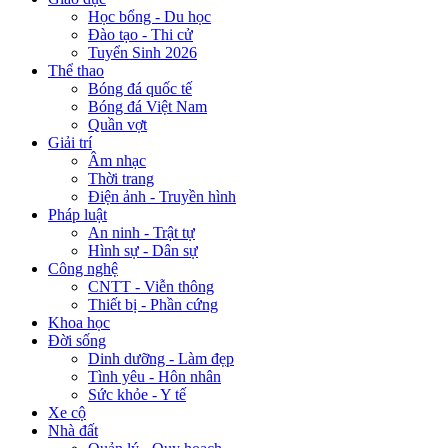
Học bổng - Du học
Đào tạo - Thi cử
Tuyển Sinh 2026
Thể thao
Bóng đá quốc tế
Bóng đá Việt Nam
Quần vợt
Giải trí
Âm nhạc
Thời trang
Điện ảnh - Truyền hình
Pháp luật
An ninh - Trật tự
Hình sự - Dân sự
Công nghệ
CNTT - Viễn thông
Thiết bị - Phần cứng
Khoa học
Đời sống
Dinh dưỡng - Làm đẹp
Tình yêu - Hôn nhân
Sức khỏe - Y tế
Xe cộ
Nhà đất