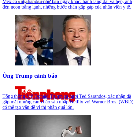
Mexico City bắt đầu như bao ngày khác: hành lang dài và hẹp, ánh
đèn neon trắng lạnh, những bước chân gấp gáp của nhân viên y tế.
Ông Trump cảnh báo
Tổng thống Mỹ Donald Trump ca ngợi Ted Sarandos, xác nhận đã
gặp mặt nhưng cảnh báo sáp nhập Netflix với Warner Bros. (WBD)
có thể tạo vấn đề vì thị phần quá lớn.