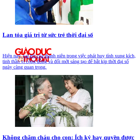
Lan tỏa giá trị từ sức trẻ thời đại số
Hiện nay, vai trò của thanh niên trong việc phát huy tính xung kích,
tinh thần vì cộng đồng và đổi mới sáng tạo để bắt kịp thời đại số
ngày càng quan trọng.
Không chăm cháu cho con: Ích kỷ hay quyền được