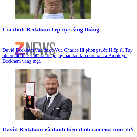
Gia đình Beckham tiếp tục căng thẳng
David Beckham vừa được Vua Charles III phong tước Hiệp sĩ. Tuy
nhiên, buổi lễ vinh danh lại gây bàn tán khi con trai cả Brooklyn
Beckham vắng mặt.
David Beckham và danh hiệu đỉnh cao của cuộc đời