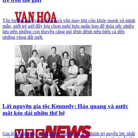
Tận hưởng trọn vẹn tuổi trẻ và vận may khi còn khỏe mạnh và minh
mẫn, giới trẻ giờ đây lựa chọn nghỉ hưu ngắn hạn để thỏa sức phiêu
lưu trên những con thuyền căng gió lênh đênh trên biển cả đến
những vùng đất mới.
Lời nguyền gia tộc Kennedy: Hào quang và nước
mắt kéo dài nhiều thế hệ
Gia tộc Kennedy – một trong những gia tộc chính trị quyền lực nhất