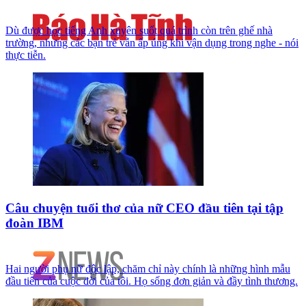
Dù được học tiếng Anh xuyên suốt quá trình còn trên ghế nhà
trường, nhưng các bạn trẻ vẫn ấp úng khi vận dụng trong nghe - nói
thực tiễn.
Câu chuyện tuổi thơ của nữ CEO đầu tiên tại tập
đoàn IBM
Hai người phụ nữ độc lập, chăm chỉ này chính là những hình mẫu
đầu tiên của cuộc đời của tôi. Họ sống đơn giản và đầy tình thương.