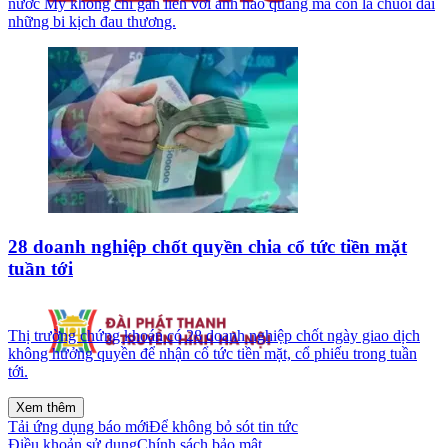
nước Mỹ không chỉ gắn liền với ánh hào quang mà còn là chuỗi dài
những bi kịch đau thương.
28 doanh nghiệp chốt quyền chia cổ tức tiền mặt
tuần tới
Thị trường chứng khoán có 28 doanh nghiệp chốt ngày giao dịch
không hưởng quyền để nhận cổ tức tiền mặt, cổ phiếu trong tuần
tới.
Xem thêm
Tải ứng dụng báo mới
Để không bỏ sót tin tức
Điều khoản sử dụng
Chính sách bảo mật