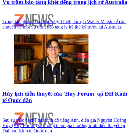
Vụ trộm bảo tàng khét tiếng trong lịch sử Australia
Trong tác phẩm 'The Butterfly Thief', tác giả Walter Marsh kể câu
chuyện về một vụ trộm bảo tàng ly kỳ thế kỷ trước tại Australia.
Hủy lịch diễn thuyết của 'Huy Forum' tại ĐH Kinh
tế Quốc dân
Sau sự việc bị chê bai trình độ tiếng Anh, diễn giả Nguyễn Hoàng
Huy (Huy Forum) sẽ không tham gia chương trình diễn thuyết tại
Đại học Kinh tế Quốc dân.