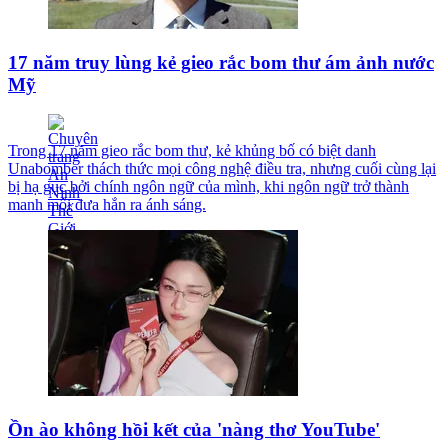
17 năm truy lùng kẻ gieo rắc bom thư ám ảnh nước
Mỹ
Trong 17 năm gieo rắc bom thư, kẻ khủng bố có biệt danh
Unabomber thách thức mọi công nghệ điều tra, nhưng cuối cùng lại
bị hạ gục bởi chính ngôn ngữ của mình, khi ngôn ngữ trở thành
manh mối đưa hắn ra ánh sáng.
Ồn ào không hồi kết của 'nàng thơ YouTube'