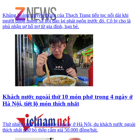
Khủng hoảng truyền thông của Thạch Trang tiếp tục nối dài khi
người dùng mạng xã hội đào lại phát ngôn trước đó. Cô bị cho là
phủ nhận sự hỗ trợ từ gia đình, bạn bè.
Khách nước ngoài thử 10 món phở trong 4 ngày ở
Hà Nội, tiết lộ món thích nhất
Thử nhiều món phở trong vài ngày ở Hà Nội, du khách nước ngoài
thích nhất phở bò thập cẩm giá 50.000 đồng/bát.