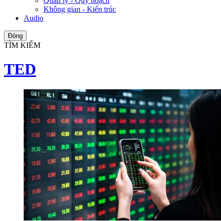
Quản lý - Quy hoạch
Không gian - Kiến trúc
Audio
Đóng
TÌM KIẾM
TED