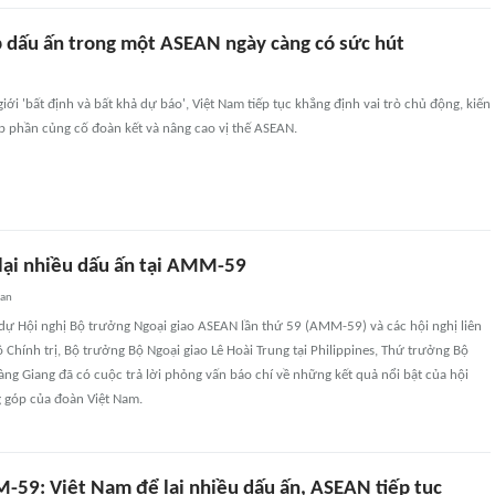
 dấu ấn trong một ASEAN ngày càng có sức hút
iới 'bất định và bất khả dự báo', Việt Nam tiếp tục khẳng định vai trò chủ động, kiến
p phần củng cố đoàn kết và nâng cao vị thế ASEAN.
lại nhiều dấu ấn tại AMM-59
uan
ự Hội nghị Bộ trưởng Ngoại giao ASEAN lần thứ 59 (AMM-59) và các hội nghị liên
 Chính trị, Bộ trưởng Bộ Ngoại giao Lê Hoài Trung tại Philippines, Thứ trưởng Bộ
ng Giang đã có cuộc trả lời phỏng vấn báo chí về những kết quả nổi bật của hội
 góp của đoàn Việt Nam.
-59: Việt Nam để lại nhiều dấu ấn, ASEAN tiếp tục