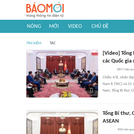
NÓNG
MỚI
VIDEO
CHỦ ĐỀ
TÌM KIẾM
TAC
[Video] Tổng
các Quốc gia
3857
liên q
Chiều 4/8, nhân dị
Nam Á (TAC) và 31 
Nam, Tổng Bí thư, C
Tổng Bí thư, 
ASEAN
900
liên qu