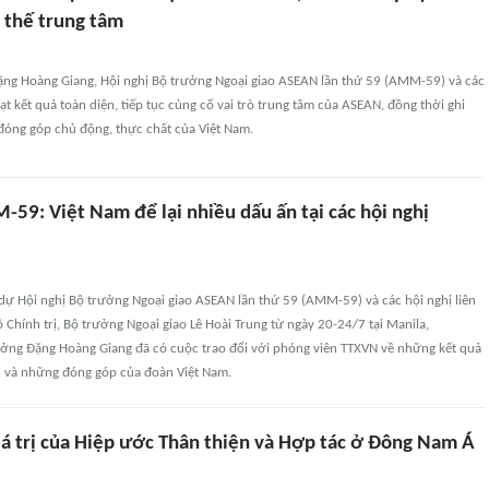
 thế trung tâm
ng Hoàng Giang, Hội nghị Bộ trưởng Ngoại giao ASEAN lần thứ 59 (AMM-59) và các
đạt kết quả toàn diện, tiếp tục củng cố vai trò trung tâm của ASEAN, đồng thời ghi
đóng góp chủ động, thực chất của Việt Nam.
59: Việt Nam để lại nhiều dấu ấn tại các hội nghị
ự Hội nghị Bộ trưởng Ngoại giao ASEAN lần thứ 59 (AMM-59) và các hội nghị liên
 Chính trị, Bộ trưởng Ngoại giao Lê Hoài Trung từ ngày 20-24/7 tại Manila,
rưởng Đặng Hoàng Giang đã có cuộc trao đổi với phóng viên TTXVN về những kết quả
hị và những đóng góp của đoàn Việt Nam.
iá trị của Hiệp ước Thân thiện và Hợp tác ở Đông Nam Á