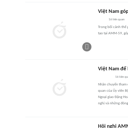
Việt Nam góp
16
liên quan
Trong bối cảnh thế g
tạo tại AMM-59, gó
Việt Nam để 
16
liên q
Nhân chuyến tham d
quan của Ủy viên Bộ
Ngoại giao Đặng Hoà
nghị và những đóng
Hội nghị AMM