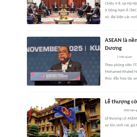
Chiều 4-8, tại Hà N
ở Đông Nam Á (TAC)
sứ, đại biện các nư
ASEAN là nền
Dương
1
liên quan
Theo phóng viên TT
Mohamed Khaled Nor
thúc đẩy hợp tác a
Lễ thượng cờ
308
liên 
Lễ thượng cờ ASEAN
sự tôn vinh các giá