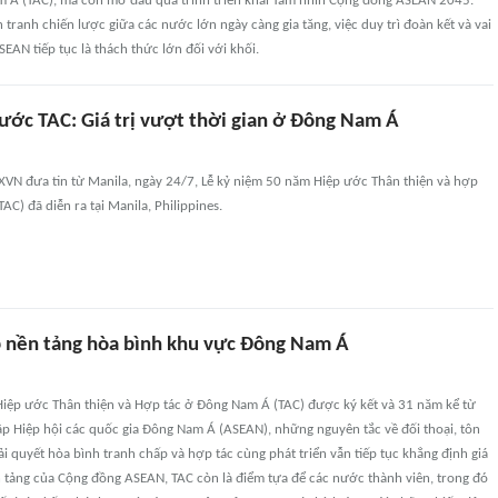
 Á (TAC), mà còn mở đầu quá trình triển khai Tầm nhìn Cộng đồng ASEAN 2045.
 tranh chiến lược giữa các nước lớn ngày càng gia tăng, việc duy trì đoàn kết và vai
SEAN tiếp tục là thách thức lớn đối với khối.
ước TAC: Giá trị vượt thời gian ở Đông Nam Á
XVN đưa tin từ Manila, ngày 24/7, Lễ kỷ niệm 50 năm Hiệp ước Thân thiện và hợp
AC) đã diễn ra tại Manila, Philippines.
 nền tảng hòa bình khu vực Đông Nam Á
 Hiệp ước Thân thiện và Hợp tác ở Đông Nam Á (TAC) được ký kết và 31 năm kể từ
ập Hiệp hội các quốc gia Đông Nam Á (ASEAN), những nguyên tắc về đối thoại, tôn
ải quyết hòa bình tranh chấp và hợp tác cùng phát triển vẫn tiếp tục khẳng định giá
ền tảng của Cộng đồng ASEAN, TAC còn là điểm tựa để các nước thành viên, trong đó