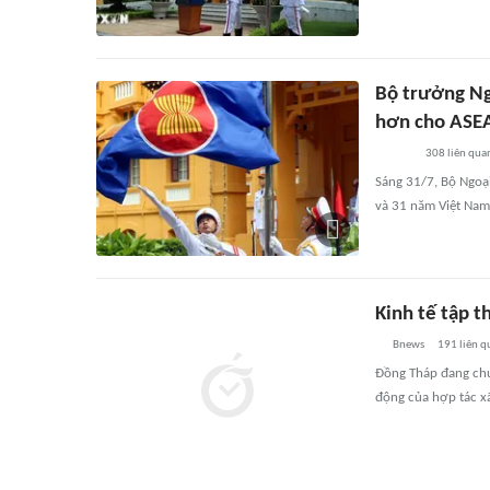
Bộ trưởng Ng
hơn cho ASE
308
liên qua
Sáng 31/7, Bộ Ngoạ
và 31 năm Việt Nam
Kinh tế tập 
Bnews
191
liên q
Đồng Tháp đang chuy
động của hợp tác xã