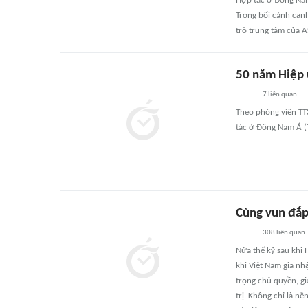
Hợp tác ở Đông Nam
Trong bối cảnh cạnh
trò trung tâm của A
50 năm Hiệp 
7
liên quan
Theo phóng viên TT
tác ở Đông Nam Á (T
Cùng vun đắp
308
liên quan
Nửa thế kỷ sau khi
khi Việt Nam gia nh
trọng chủ quyền, gi
trị. Không chỉ là n