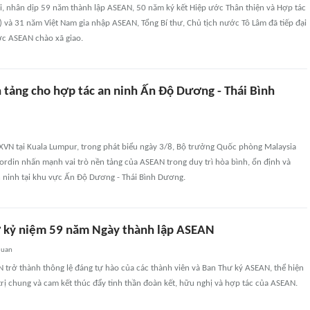
ội, nhân dịp 59 năm thành lập ASEAN, 50 năm ký kết Hiệp ước Thân thiện và Hợp tác
 và 31 năm Việt Nam gia nhập ASEAN, Tổng Bí thư, Chủ tịch nước Tô Lâm đã tiếp đại
ớc ASEAN chào xã giao.
 tảng cho hợp tác an ninh Ấn Độ Dương - Thái Bình
XVN tại Kuala Lumpur, trong phát biểu ngày 3/8, Bộ trưởng Quốc phòng Malaysia
din nhấn mạnh vai trò nền tảng của ASEAN trong duy trì hòa bình, ổn định và
n ninh tại khu vực Ấn Độ Dương - Thái Bình Dương.
 kỷ niệm 59 năm Ngày thành lập ASEAN
quan
 trở thành thông lệ đáng tự hào của các thành viên và Ban Thư ký ASEAN, thể hiện
 trị chung và cam kết thúc đẩy tinh thần đoàn kết, hữu nghị và hợp tác của ASEAN.