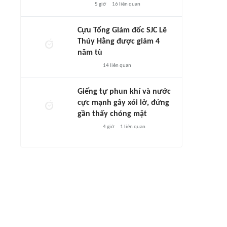
5 giờ
16
liên quan
Cựu Tổng Giám đốc SJC Lê
Thúy Hằng được giảm 4
năm tù
14
liên quan
Giếng tự phun khí và nước
cực mạnh gây xói lở, đứng
gần thấy chóng mặt
4 giờ
1
liên quan