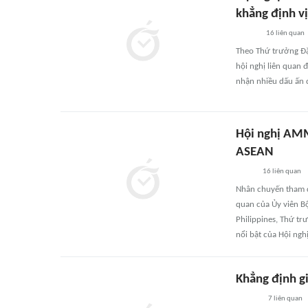
khẳng định vị
16
liên quan
Theo Thứ trưởng Đặ
hội nghị liên quan 
nhận nhiều dấu ấn 
Hội nghị AMM-
ASEAN
16
liên quan
Nhân chuyến tham d
quan của Ủy viên Bộ
Philippines, Thứ t
nổi bật của Hội ng
Khẳng định g
7
liên quan