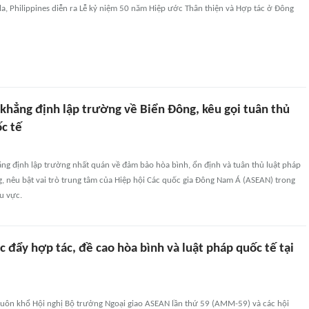
la, Philippines diễn ra Lễ kỷ niệm 50 năm Hiệp ước Thân thiện và Hợp tác ở Đông
khẳng định lập trường về Biển Đông, kêu gọi tuân thủ
c tế
ng định lập trường nhất quán về đảm bảo hòa bình, ổn định và tuân thủ luật pháp
, nêu bật vai trò trung tâm của Hiệp hội Các quốc gia Đông Nam Á (ASEAN) trong
u vực.
 đẩy hợp tác, đề cao hòa bình và luật pháp quốc tế tại
huôn khổ Hội nghị Bộ trưởng Ngoại giao ASEAN lần thứ 59 (AMM-59) và các hội