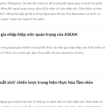
anila, Philippines, Ủy viên Bộ Chính trị, Bộ trưởng Bộ Ngoại giao Lê Hoài Trung đã
 động đối ngoại quan trọng, gồm Lễ kỷ niệm 50 năm Hiệp ước Thân thiện và Hợp
TAC), đồng thời gặp gỡ Bộ trưởng Ngoại giao Hà Lan Tom Berendsen và Quốc vụ
 Qatar Sultan bin Saad Al Muraikhi.
gia nhập hiệp ước quan trọng của ASEAN
rưởng Ngoại giao ASEAN chứng kiến lễ ký văn kiện gia nhập Hiệp ước Thân thiện và
Á (TAC) của 4 quốc gia, gồm Thụy Điển, Ba Lan, Romania, và Litva.
mắt xích' chiến lược trong hiện thực hóa Tầm nhìn
 Ngoại giao ASEAN lần thứ 59 không chỉ đánh dấu 50 năm Hiệp ước Thân thiện và