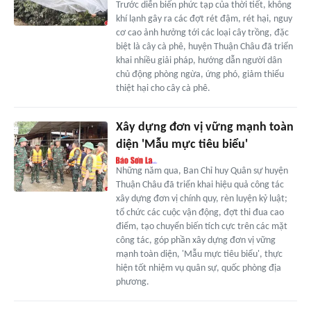
Trước diễn biến phức tạp của thời tiết, không
khí lạnh gây ra các đợt rét đậm, rét hại, nguy
cơ cao ảnh hưởng tới các loại cây trồng, đặc
biệt là cây cà phê, huyện Thuận Châu đã triển
khai nhiều giải pháp, hướng dẫn người dân
chủ động phòng ngừa, ứng phó, giảm thiểu
thiệt hại cho cây cà phê.
Xây dựng đơn vị vững mạnh toàn
diện 'Mẫu mực tiêu biểu'
Những năm qua, Ban Chỉ huy Quân sự huyện
Thuận Châu đã triển khai hiệu quả công tác
xây dựng đơn vị chính quy, rèn luyện kỷ luật;
tổ chức các cuộc vận động, đợt thi đua cao
điểm, tạo chuyển biến tích cực trên các mặt
công tác, góp phần xây dựng đơn vị vững
mạnh toàn diện, 'Mẫu mực tiêu biểu', thực
hiện tốt nhiệm vụ quân sự, quốc phòng địa
phương.