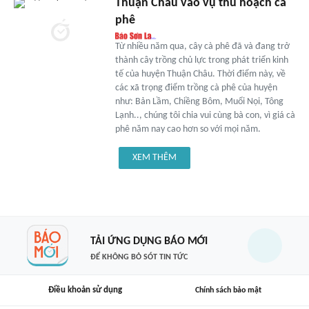
Thuận Châu vào vụ thu hoạch cà
phê
Từ nhiều năm qua, cây cà phê đã và đang trở
thành cây trồng chủ lực trong phát triển kinh
tế của huyện Thuận Châu. Thời điểm này, về
các xã trọng điểm trồng cà phê của huyện
như: Bản Lầm, Chiềng Bôm, Muổi Nọi, Tông
Lạnh.., chúng tôi chia vui cùng bà con, vì giá cà
phê năm nay cao hơn so với mọi năm.
XEM THÊM
TẢI ỨNG DỤNG BÁO MỚI
ĐỂ KHÔNG BỎ SÓT TIN TỨC
Điều khoản sử dụng
Chính sách bảo mật