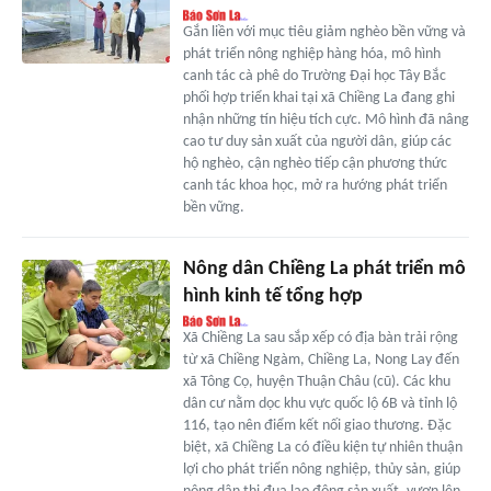
Gắn liền với mục tiêu giảm nghèo bền vững và
phát triển nông nghiệp hàng hóa, mô hình
canh tác cà phê do Trường Đại học Tây Bắc
phối hợp triển khai tại xã Chiềng La đang ghi
nhận những tín hiệu tích cực. Mô hình đã nâng
cao tư duy sản xuất của người dân, giúp các
hộ nghèo, cận nghèo tiếp cận phương thức
canh tác khoa học, mở ra hướng phát triển
bền vững.
Nông dân Chiềng La phát triển mô
hình kinh tế tổng hợp
Xã Chiềng La sau sắp xếp có địa bàn trải rộng
từ xã Chiềng Ngàm, Chiềng La, Nong Lay đến
xã Tông Cọ, huyện Thuận Châu (cũ). Các khu
dân cư nằm dọc khu vực quốc lộ 6B và tỉnh lộ
116, tạo nên điểm kết nối giao thương. Đặc
biệt, xã Chiềng La có điều kiện tự nhiên thuận
lợi cho phát triển nông nghiệp, thủy sản, giúp