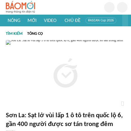
NÓNG
MỚI
VIDEO
CHỦ ĐỀ
#ASEAN Cup 2026
#Trí tuệ nhân tạo
#Mỹ - Iran
#Khám phá Việt Nam
TÌM KIẾM
TÔNG CỌ
#Khám phá thế giới
Sơn La: Sạt lở vùi lấp 1 ô tô trên quốc lộ 6,
gần 400 người được sơ tán trong đêm