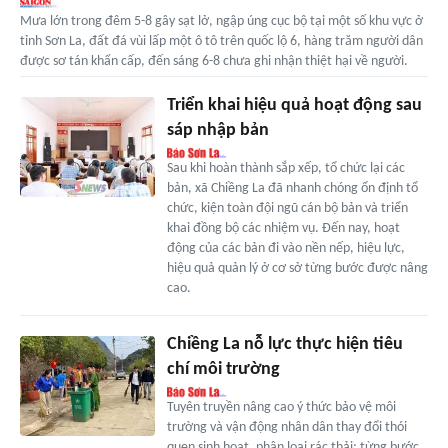
Mưa lớn trong đêm 5-8 gây sạt lở, ngập úng cục bộ tại một số khu vực ở
tỉnh Sơn La, đất đá vùi lấp một ô tô trên quốc lộ 6, hàng trăm người dân
được sơ tán khẩn cấp, đến sáng 6-8 chưa ghi nhận thiệt hại về người.
Triển khai hiệu quả hoạt động sau
sáp nhập bản
Sau khi hoàn thành sắp xếp, tổ chức lại các
bản, xã Chiềng La đã nhanh chóng ổn định tổ
chức, kiện toàn đội ngũ cán bộ bản và triển
khai đồng bộ các nhiệm vụ. Đến nay, hoạt
động của các bản đi vào nền nếp, hiệu lực,
hiệu quả quản lý ở cơ sở từng bước được nâng
cao.
Chiềng La nỗ lực thực hiện tiêu
chí môi trường
Tuyên truyền nâng cao ý thức bảo vệ môi
trường và vận động nhân dân thay đổi thói
quen sinh hoạt, phân loại rác thải; từng bước