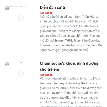
Diễn đàn cử tri
Một số vấn đề cử tri quan tâm: Triển khai dự
án tu bổ, phục hồi và phát huy giá trị Di tích
quốc gia đặc biệt Nhà tù Sơn La nThu hồi và
giao đất của Trung tâm Giống thủy sản cấp I;
Đầu tư nâng cấp cơ sở vật chất, mở rộng quy
mô đối với Trường THPT, Trung tâm Giáo dục
Thường xuyên trên địa bàn huyện Bắc Yên; Đề
nghị thành lập Bệnh viện Thành phố
Chăm sóc sức khỏe, dinh dưỡng
cho trẻ em
Với mục tiêu mỗi năm toàn tỉnh giảm 1,3% số
trẻ dưới 5 tuổi suy dinh dưỡng thể thấp còi,
giảm 1% số trẻ dưới 5 tuổi suy dinh dưỡng thể
nhẹ cân, ngành Y tế đã phối hợp với các đơn
vị, địa phương tạo điều kiện cho bà mẹ, trẻ
em được tiếp cận những dịch vụ chăm sóc sức