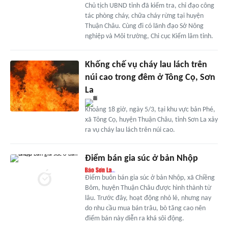
Chủ tịch UBND tỉnh đã kiểm tra, chỉ đạo công
tác phòng cháy, chữa cháy rừng tại huyện
Thuận Châu. Cùng đi có lãnh đạo Sở Nông
nghiệp và Môi trường, Chi cục Kiểm lâm tỉnh.
Khống chế vụ cháy lau lách trên
núi cao trong đêm ở Tông Cọ, Sơn
La
Khoảng 18 giờ, ngày 5/3, tại khu vực bản Phé,
xã Tông Cọ, huyện Thuận Châu, tỉnh Sơn La xảy
ra vụ cháy lau lách trên núi cao.
Điểm bán gia súc ở bản Nhộp
Điểm buôn bán gia súc ở bản Nhộp, xã Chiềng
Bôm, huyện Thuận Châu được hình thành từ
lâu. Trước đây, hoạt động nhỏ lẻ, nhưng nay
do nhu cầu mua bán trâu, bò tăng cao nên
điểm bán này diễn ra khá sôi động.