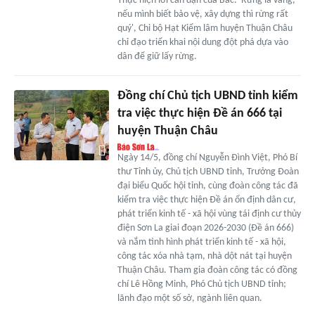
Thực hiện lời căn dặn của Bác: 'Rừng là vàng,
nếu mình biết bảo vệ, xây dựng thì rừng rất
quý', Chi bộ Hạt Kiểm lâm huyện Thuận Châu
chỉ đạo triển khai nội dung đột phá dựa vào
dân để giữ lấy rừng.
Đồng chí Chủ tịch UBND tỉnh kiểm
tra việc thực hiện Đề án 666 tại
huyện Thuận Châu
Ngày 14/5, đồng chí Nguyễn Đình Việt, Phó Bí
thư Tỉnh ủy, Chủ tịch UBND tỉnh, Trưởng Đoàn
đại biểu Quốc hội tỉnh, cùng đoàn công tác đã
kiểm tra việc thực hiện Đề án ổn định dân cư,
phát triển kinh tế - xã hội vùng tái định cư thủy
điện Sơn La giai đoạn 2026-2030 (Đề án 666)
và nắm tình hình phát triển kinh tế - xã hội,
công tác xóa nhà tạm, nhà dột nát tại huyện
Thuận Châu. Tham gia đoàn công tác có đồng
chí Lê Hồng Minh, Phó Chủ tịch UBND tỉnh;
lãnh đạo một số sở, ngành liên quan.