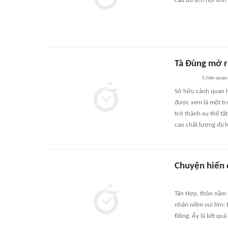
cầu du lịch nội tỉnh
Tà Đùng mở r
5
liên quan
Sở hữu cảnh quan h
được xem là một tr
trở thành xu thế t
cao chất lượng dịch
Chuyện hiến 
Tân Hợp, thôn nằm t
nhận niềm vui lớn: 
Đồng. Ấy là kết qu