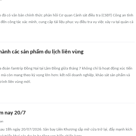
đã có văn bản chính thức phản hồi Cơ quan Cảnh sát điều tra (CSĐT) Công an tỉnh
đến công tác xác minh, cung cấp tài liệu phục vụ điều tra vụ việc xảy ra tại quán cà
hành các sản phẩm du lịch liên vùng
 đoàn famtrip Đồng Nai tại Lâm Đồng giữa tháng 7 không chỉ là hoạt động xúc tiến
n mà còn mang theo kỳ vọng lớn hơn: kết nối doanh nghiệp, khảo sát sản phẩm và
rình liên vùng mới.
m nay 20/7
uan
sau 18h ngày 20/07/2026: Sân bay Liên Khương sắp mở cửa trở lại, đẩy mạnh kích