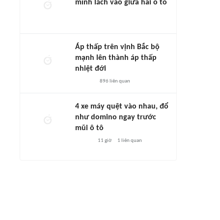
mình lách vào giữa hai ô tô
Áp thấp trên vịnh Bắc bộ
mạnh lên thành áp thấp
nhiệt đới
896
liên quan
4 xe máy quệt vào nhau, đổ
như domino ngay trước
mũi ô tô
11 giờ
1
liên quan