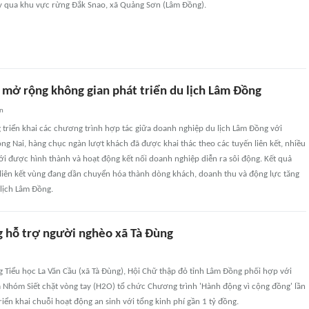
 qua khu vực rừng Đắk Snao, xã Quảng Sơn (Lâm Đồng).
 mở rộng không gian phát triển du lịch Lâm Đồng
an
 triển khai các chương trình hợp tác giữa doanh nghiệp du lịch Lâm Đồng với
g Nai, hàng chục ngàn lượt khách đã được khai thác theo các tuyến liên kết, nhiều
i được hình thành và hoạt động kết nối doanh nghiệp diễn ra sôi động. Kết quả
liên kết vùng đang dần chuyển hóa thành dòng khách, doanh thu và động lực tăng
lịch Lâm Đồng.
g hỗ trợ người nghèo xã Tà Đùng
g Tiểu học La Văn Cầu (xã Tà Đùng), Hội Chữ thập đỏ tỉnh Lâm Đồng phối hợp với
 Nhóm Siết chặt vòng tay (H2O) tổ chức Chương trình 'Hành động vì cộng đồng' lần
iển khai chuỗi hoạt động an sinh với tổng kinh phí gần 1 tỷ đồng.