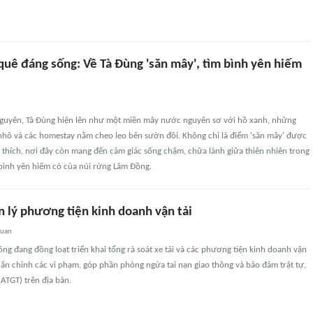
quê đáng sống: Về Tà Đùng 'săn mây', tìm bình yên hiếm
Nguyên, Tà Đùng hiện lên như một miền mây nước nguyên sơ với hồ xanh, những
hô và các homestay nằm cheo leo bên sườn đồi. Không chỉ là điểm 'săn mây' được
 thích, nơi đây còn mang đến cảm giác sống chậm, chữa lành giữa thiên nhiên trong
 bình yên hiếm có của núi rừng Lâm Đồng.
n lý phương tiện kinh doanh vận tải
quan
ng đang đồng loạt triển khai tổng rà soát xe tải và các phương tiện kinh doanh vận
hấn chỉnh các vi phạm, góp phần phòng ngừa tai nạn giao thông và bảo đảm trật tự,
(ATGT) trên địa bàn.