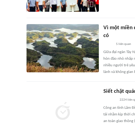
Vì một miền 
có
5
liên quan
Giữa đại ngàn Tây 
hòn đảo nhỏ nhấp n
nhiều người trẻ yêu
lành và không gian
Siết chặt quả
2224
liên 
Công an tỉnh Lâm Đồ
tải nhằm kịp thời c
an toàn giao thông 