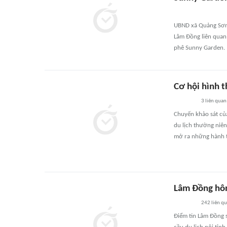
UBND xã Quảng Sơn 
Lâm Đồng liên quan 
phê Sunny Garden.
Cơ hội hình t
3
liên quan
Chuyến khảo sát của
du lịch thường niê
mở ra những hành t
Lâm Đồng hô
242
liên q
Điểm tin Lâm Đồng 