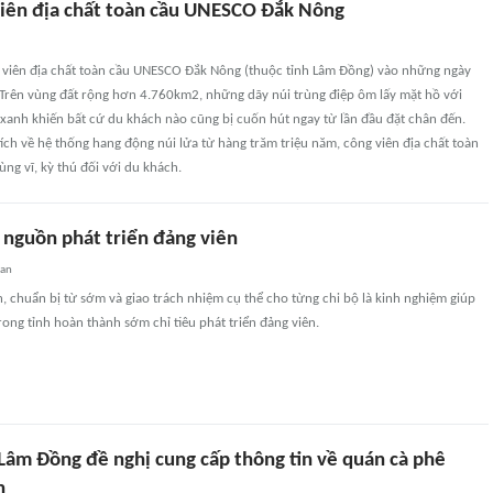
viên địa chất toàn cầu UNESCO Ðắk Nông
 viên địa chất toàn cầu UNESCO Đắk Nông (thuộc tỉnh Lâm Đồng) vào những ngày
 Trên vùng đất rộng hơn 4.760km2, những dãy núi trùng điệp ôm lấy mặt hồ với
xanh khiến bất cứ du khách nào cũng bị cuốn hút ngay từ lần đầu đặt chân đến.
ích về hệ thống hang động núi lửa từ hàng trăm triệu năm, công viên địa chất toàn
ùng vĩ, kỳ thú đối với du khách.
 nguồn phát triển đảng viên
uan
 chuẩn bị từ sớm và giao trách nhiệm cụ thể cho từng chi bộ là kinh nghiệm giúp
ong tỉnh hoàn thành sớm chỉ tiêu phát triển đảng viên.
 Lâm Đồng đề nghị cung cấp thông tin về quán cà phê
n