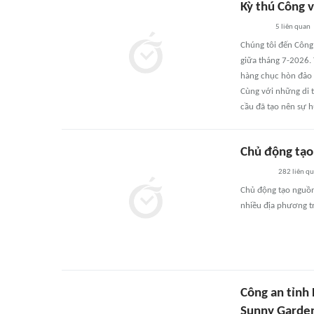
Kỳ thú Công 
5
liên quan
Chúng tôi đến Công
giữa tháng 7-2026.
hàng chục hòn đảo 
Cùng với những di t
cầu đã tạo nên sự h
Chủ động tạo
282
liên q
Chủ động tạo nguồn,
nhiều địa phương tr
Công an tỉnh
Sunny Garde