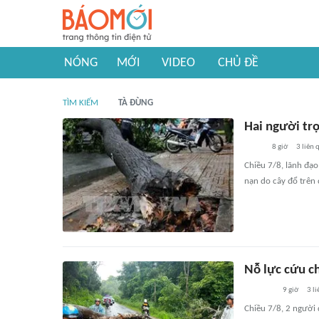
NÓNG
MỚI
VIDEO
CHỦ ĐỀ
TÌM KIẾM
TÀ ĐÙNG
Hai người tr
8 giờ
3
liên 
Chiều 7/8, lãnh đạo
nạn do cây đổ trên 
Nỗ lực cứu c
9 giờ
3
li
Chiều 7/8, 2 người 