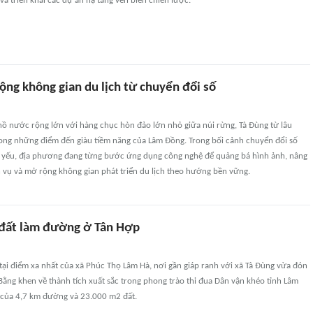
 và triển khai các dự án hạ tầng ven biển chiến lược.
ộng không gian du lịch từ chuyển đổi số
ồ nước rộng lớn với hàng chục hòn đảo lớn nhỏ giữa núi rừng, Tà Đùng từ lâu
ong những điểm đến giàu tiềm năng của Lâm Đồng. Trong bối cảnh chuyển đổi số
ất yếu, địa phương đang từng bước ứng dụng công nghệ để quảng bá hình ảnh, nâng
 vụ và mở rộng không gian phát triển du lịch theo hướng bền vững.
đất làm đường ở Tân Hợp
ại điểm xa nhất của xã Phúc Thọ Lâm Hà, nơi gần giáp ranh với xã Tà Đùng vừa đón
Bằng khen về thành tích xuất sắc trong phong trào thi đua Dân vận khéo tỉnh Lâm
ả của 4,7 km đường và 23.000 m2 đất.