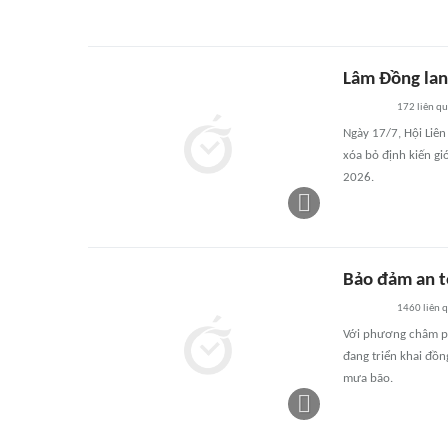
Lâm Đồng lan
172
liên q
Ngày 17/7, Hội Liên
xóa bỏ định kiến g
2026.
Bảo đảm an t
1460
liên 
Với phương châm ph
đang triển khai đồ
mưa bão.