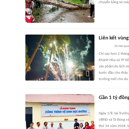
chuyển bằng xe máy
Liên kết vùng
26
liên qu
Chỉ sau hơn 2 tháng
Khánh Hòa và TP Đồn
sản phẩm du lịch mớ
bước đầu cho thấy 
trưởng mới cho du 
Gần 1 tỷ đồn
Ngày 1/8, tại Trườn
UBND xã Tà Đùng và
thứ 34 năm 2026, tr