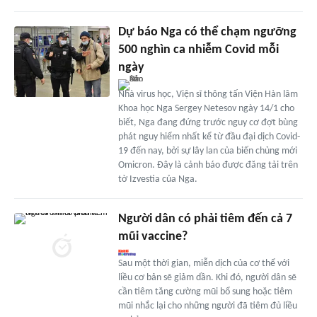
Dự báo Nga có thể chạm ngưỡng
500 nghìn ca nhiễm Covid mỗi
ngày
Nhà virus học, Viện sĩ thông tấn Viện Hàn lâm
Khoa học Nga Sergey Netesov ngày 14/1 cho
biết, Nga đang đứng trước nguy cơ đợt bùng
phát nguy hiểm nhất kể từ đầu đại dịch Covid-
19 đến nay, bởi sự lây lan của biến chủng mới
Omicron. Đây là cảnh báo được đăng tải trên
tờ Izvestia của Nga.
Người dân có phải tiêm đến cả 7
mũi vaccine?
Sau một thời gian, miễn dịch của cơ thể với
liều cơ bản sẽ giảm dần. Khi đó, người dân sẽ
cần tiêm tăng cường mũi bổ sung hoặc tiêm
mũi nhắc lại cho những người đã tiêm đủ liều