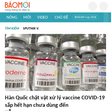
NÓNG
MỚI
VIDEO
CHỦ ĐỀ
#ASEAN Cup 2026
#Trí tuệ nhân tạo
#Mỹ - Iran
#Khám phá Việt Nam
TÌM KIẾM
SPUTNIK V.
#Khám phá thế giới
Hàn Quốc chật vật xử lý vaccine COVID-19
sắp hết hạn chưa dùng đến