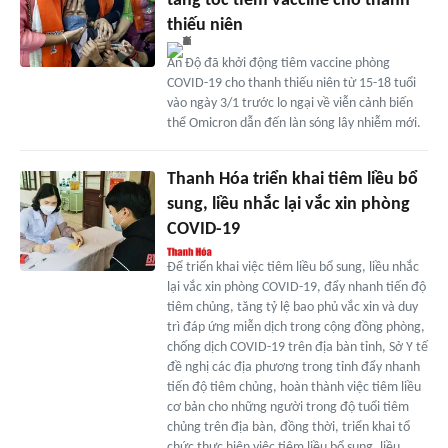
tăng tốc tiêm vaccine cho thanh
thiếu niên
Ấn Độ đã khởi động tiêm vaccine phòng
COVID-19 cho thanh thiếu niên từ 15-18 tuổi
vào ngày 3/1 trước lo ngại về viễn cảnh biến
thể Omicron dẫn đến làn sóng lây nhiễm mới.
Thanh Hóa triển khai tiêm liều bổ
sung, liều nhắc lại vắc xin phòng
COVID-19
Để triển khai việc tiêm liều bổ sung, liều nhắc
lại vắc xin phòng COVID-19, đẩy nhanh tiến độ
tiêm chủng, tăng tỷ lệ bao phủ vắc xin và duy
trì đáp ứng miễn dịch trong cộng đồng phòng,
chống dịch COVID-19 trên địa bàn tỉnh, Sở Y tế
đề nghị các địa phương trong tỉnh đẩy nhanh
tiến độ tiêm chủng, hoàn thành việc tiêm liều
cơ bản cho những người trong độ tuổi tiêm
chủng trên địa bàn, đồng thời, triển khai tổ
chức thực hiện việc tiêm liều bổ sung, liều