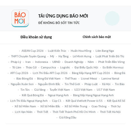
TẢI ỨNG DỤNG BÁO MỚI
ĐỂ KHÔNG BỎ SÓT TIN TỨC
Điều khoản sử dụng
Chính sách bảo mật
ASEAN Cup 2026
Luật Kiến Trúc
Huấn Hoa Hồng
Liên Bang Nga
THPT Chuyên Tuyên Quang
Mỹ
Hạ Tầng
Lê Minh Hưng
Luật Phát Triển Đô Thị
Pháp Lý
Iran
Indonesia
UBND
Doanh Nghiệp
Năm
Phát Triển Bền Vững
Tô Lâm
Tháo Gỡ
Campuchia
Logistic
Đại Biểu Quốc Hội
Eo Biển Hormuz
AFF Cup 2026
Lịch Thi Đấu AFF Cup 2026
Bảng Xếp Hạng AFF Cup 2026
Bóng Đá
Báo Bóng Đá
Bóng Đá Việt Nam
Thể Thao
Lionel Messi
Lamine Yamal
Nguyễn Xuân Son
Nguyễn Đình Bắc
Tin Thế Giới
Pháp Luật
Xã Hội
Tin Bão
Tin Tức
Giá Vàng
Tuyển Việt Nam
U23 Việt Nam
U17 Việt Nam
Kết Quả Bóng Đá
Ngoại Hạng Anh
Bảng Xếp Hạng Ngoại Hạng Anh
Lịch Thi Đấu Ngoại Hạng Anh
Cúp C1
Kết Quả Vietlott Power 6/55
Kết Quả Xổ Số
Xổ Số Miền Nam
Xổ Số Miền Bắc
Xổ Số Miền Trung
Giao Thông
Thời Sự
Lịch Vạn Niên
Thời Tiết
Thời Tiết Thành Phố Hồ Chí Minh
Thời Tiết Hà Nội
Giá Xăng Dầu