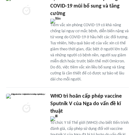
COVID-19 mũi bổ sung và tăng
cường
Tiêm vắc xin phòng COVID-19 có khả năng
chống lại nguy cơ mắc bệnh, diễn biến nặng và
tử vong do COVID-19 ở hầu hết các đối tượng.
Tuy nhiên, hiệu quả bảo vệ của vắc xin có thể
giảm theo thời gian, đặc biệt ở người lớn tuổi
và những người có bệnh nền, người suy giảm
miễn dịch hoặc trước biến thể mới Omicron.
Do đó, việc tiêm vắc xin liều bổ sung và tăng
cường là cần thiết để có được sự bảo vệ lâu
dài cho mỗi người.
WHO trì hoãn cấp phép vaccine
Sputnik V của Nga do vấn đề kĩ
thuật
Tổ chức Y tế Thế giới (WHO) cho biết tiến trình
đánh giá, cấp phép sử dụng đối với vaccine
Sputnik V của Nga đã bị trì hoãn do vấn đề kĩ