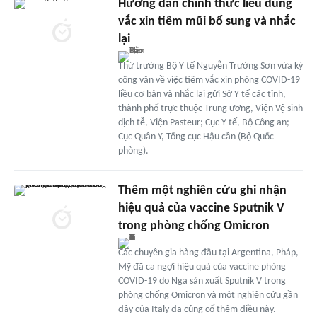
Hướng dẫn chính thức liều dùng
vắc xin tiêm mũi bổ sung và nhắc
lại
Thứ trưởng Bộ Y tế Nguyễn Trường Sơn vừa ký
công văn về việc tiêm vắc xin phòng COVID-19
liều cơ bản và nhắc lại gửi Sở Y tế các tỉnh,
thành phố trực thuộc Trung ương, Viện Vệ sinh
dịch tễ, Viện Pasteur; Cục Y tế, Bộ Công an;
Cục Quân Y, Tổng cục Hậu cần (Bộ Quốc
phòng).
Thêm một nghiên cứu ghi nhận
hiệu quả của vaccine Sputnik V
trong phòng chống Omicron
Các chuyên gia hàng đầu tại Argentina, Pháp,
Mỹ đã ca ngợi hiệu quả của vaccine phòng
COVID-19 do Nga sản xuất Sputnik V trong
phòng chống Omicron và một nghiên cứu gần
đây của Italy đã củng cố thêm điều này.