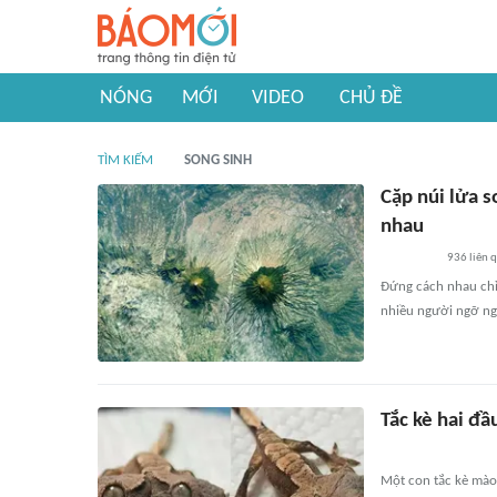
NÓNG
MỚI
VIDEO
CHỦ ĐỀ
TÌM KIẾM
SONG SINH
Cặp núi lửa s
nhau
936
liên 
Đứng cách nhau chỉ
nhiều người ngỡ ng
Tắc kè hai đ
Một con tắc kè mào