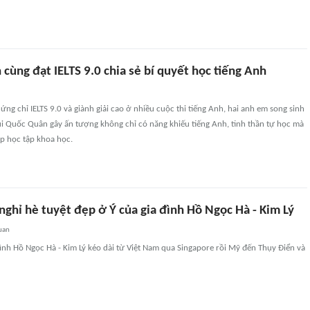
 cùng đạt IELTS 9.0 chia sẻ bí quyết học tiếng Anh
ng chỉ IELTS 9.0 và giành giải cao ở nhiều cuộc thi tiếng Anh, hai anh em song sinh
ùi Quốc Quân gây ấn tượng không chỉ có năng khiếu tiếng Anh, tinh thần tự học mà
 học tập khoa học.
ghỉ hè tuyệt đẹp ở Ý của gia đình Hồ Ngọc Hà - Kim Lý
uan
đình Hồ Ngọc Hà - Kim Lý kéo dài từ Việt Nam qua Singapore rồi Mỹ đến Thụy Điển và