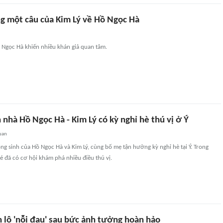
g một câu của Kim Lý về Hồ Ngọc Hà
ồ Ngọc Hà khiến nhiều khán giả quan tâm.
 nhà Hồ Ngọc Hà - Kim Lý có kỳ nghỉ hè thú vị ở Ý
uan
song sinh của Hồ Ngọc Hà và Kim Lý, cùng bố mẹ tận hưởng kỳ nghỉ hè tại Ý. Trong
bé đã có cơ hội khám phá nhiều điều thú vị.
lộ 'nỗi đau' sau bức ảnh tưởng hoàn hảo