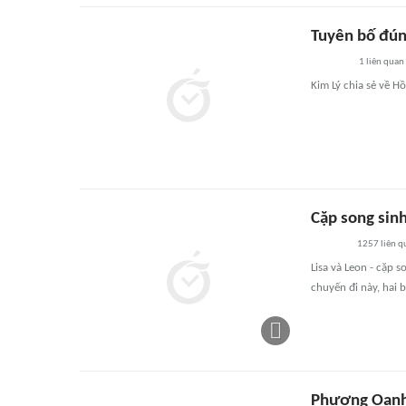
Tuyên bố đún
1
liên quan
Kim Lý chia sẻ về H
Cặp song sinh
1257
liên q
Lisa và Leon - cặp 
chuyến đi này, hai 
Phương Oanh 