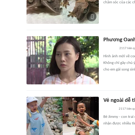
chăm sóc của các c
Phương Oanh h
2117
liên 
Hình ảnh mới về co
Không chỉ gây chú 
cho em gái song sin
Vẻ ngoài dễ 
2117
liên q
Bé Jimmy - con trai
nhận được nhiều tì