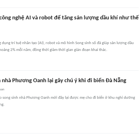
công nghệ AI và robot để tăng sản lượng dầu khí như thế
g dụng trí tuệ nhân tạo (AI), robot và mô hình Song sinh số đã giúp sản lượng dầu
hoảng 2% mỗi năm, đồng thời giảm thời gian gián đoạn khai thác.
h nhà Phương Oanh lại gây chú ý khi đi biển Đà Nẵng
uan
ặp song sinh nhà Phương Oanh mới đây lại được mẹ cho đi biển ở khu nghỉ dưỡng
ng.