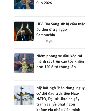
Cup 2026
HLV Kim Sang-sik bị cấm mặc
áo đen ở trận gặp
Campuchia
10 giờ
Niêm phong xe đầu kéo rải
mảnh sắt trên cao tốc khiến
hơn 120 ô tô thủng lốp
Mỹ bất ngờ 'báo động' nguy
cơ đối đầu trực tiếp Nga-
NATO, Đại sứ Ukraine gây
tranh cãi về phát ngôn
không gia nhập Liên minh