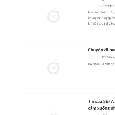
2117
liên qua
Loạt ảnh đời thườn
khung hình ngập trà
khi bế con. Bài đăn
Chuyến đi hạ
1257
liên 
Hồ Ngọc Hà chia sẻ
Tin sao 26/7:
cảm xuống p