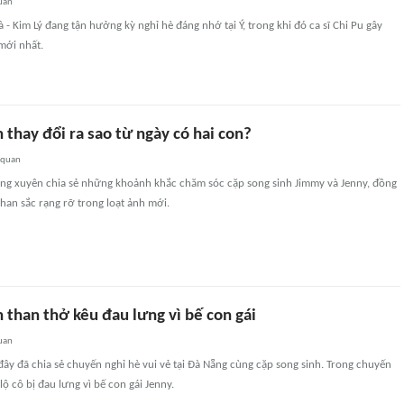
uan
 - Kim Lý đang tận hưởng kỳ nghỉ hè đáng nhớ tại Ý, trong khi đó ca sĩ Chi Pu gây
mới nhất.
thay đổi ra sao từ ngày có hai con?
 quan
 xuyên chia sẻ những khoảnh khắc chăm sóc cặp song sinh Jimmy và Jenny, đồng
nhan sắc rạng rỡ trong loạt ảnh mới.
than thở kêu đau lưng vì bế con gái
uan
y đã chia sẻ chuyến nghỉ hè vui vẻ tại Đà Nẵng cùng cặp song sinh. Trong chuyến
 lộ cô bị đau lưng vì bế con gái Jenny.