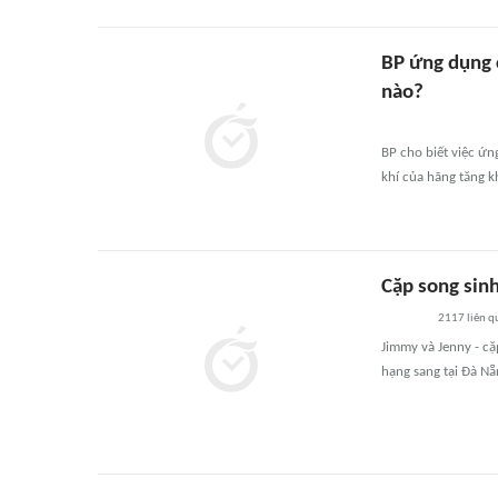
BP ứng dụng 
nào?
BP cho biết việc ứn
khí của hãng tăng k
Cặp song sin
2117
liên q
Jimmy và Jenny - c
hạng sang tại Đà Nẵ