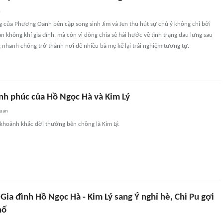
n
g của Phương Oanh bên cặp song sinh Jim và Jen thu hút sự chú ý không chỉ bởi
n không khí gia đình, mà còn vì dòng chia sẻ hài hước về tình trạng đau lưng sau
g nhanh chóng trở thành nơi để nhiều bà mẹ kể lại trải nghiệm tương tự.
nh phúc của Hồ Ngọc Hà và Kim Lý
quan
 khoảnh khắc đời thường bên chồng là Kim Lý.
 Gia đình Hồ Ngọc Hà - Kim Lý sang Ý nghỉ hè, Chi Pu gợi
hố