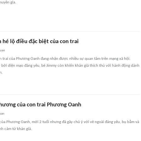
huyên gia.
é lộ điều đặc biệt của con trai
quan
n trai của Phương Oanh đang nhận được nhiều sự quan tâm trên mạng xã hội.
ý bởi diện mạo đáng yêu, bé Jimmy còn khiến khán giả thích thú với hành động dành
h.
thương của con trai Phương Oanh
uan
 của Phương Oanh, mới 2 tuổi nhưng đã gây chú ý với vẻ ngoài đáng yêu, bụ bẫm và
nh cảm từ khán giả.