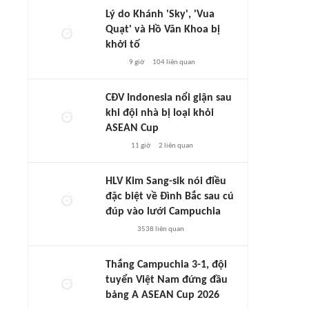
Lý do Khánh 'Sky', 'Vua
Quạt' và Hồ Văn Khoa bị
khởi tố
9 giờ
104
liên quan
CĐV Indonesia nổi giận sau
khi đội nhà bị loại khỏi
ASEAN Cup
11 giờ
2
liên quan
HLV Kim Sang-sik nói điều
đặc biệt về Đình Bắc sau cú
đúp vào lưới Campuchia
3538
liên quan
Thắng Campuchia 3-1, đội
tuyển Việt Nam đứng đầu
bảng A ASEAN Cup 2026