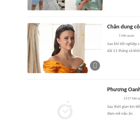
Chân dung cô
1
liên quan
Sau khi tốt nghiệp 
dài 11 tháng và khô
Phương Oanh 
2117
liên 
Sau thời gian kín t
đam mê nấu ăn.