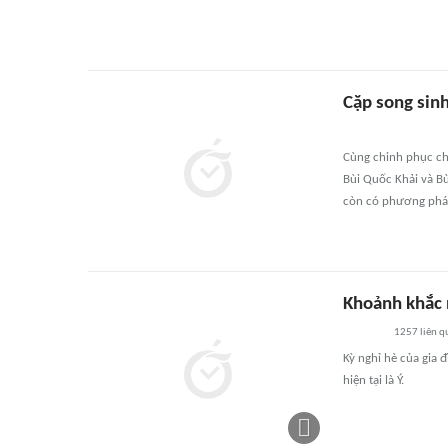
Cặp song sinh
Cùng chinh phục chứ
Bùi Quốc Khải và B
còn có phương pháp
Khoảnh khắc n
1257
liên q
Kỳ nghỉ hè của gia 
hiện tại là Ý.