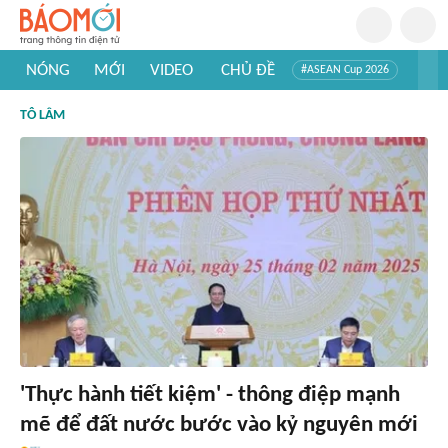
NÓNG
MỚI
VIDEO
CHỦ ĐỀ
#ASEAN Cup 2026
#Trí tuệ nhân tạo
#Mỹ - Iran
#Khám phá Việt Nam
TÔ LÂM
#Khám phá thế giới
'Thực hành tiết kiệm' - thông điệp mạnh
mẽ để đất nước bước vào kỷ nguyên mới