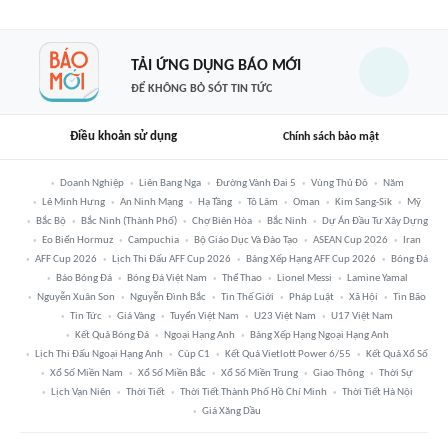
TẢI ỨNG DỤNG BÁO MỚI
ĐỂ KHÔNG BỎ SÓT TIN TỨC
Điều khoản sử dụng
Chính sách bảo mật
Doanh Nghiệp
Liên Bang Nga
Đường Vành Đai 5
Vùng Thủ Đô
Năm
Lê Minh Hưng
An Ninh Mạng
Hạ Tầng
Tô Lâm
Oman
Kim Sang-Sik
Mỹ
Bắc Bộ
Bắc Ninh (thành Phố)
Chợ Biên Hòa
Bắc Ninh
Dự Án Đầu Tư Xây Dựng
Eo Biển Hormuz
Campuchia
Bộ Giáo Dục Và Đào Tạo
ASEAN Cup 2026
Iran
AFF Cup 2026
Lịch Thi Đấu AFF Cup 2026
Bảng Xếp Hạng AFF Cup 2026
Bóng Đá
Báo Bóng Đá
Bóng Đá Việt Nam
Thể Thao
Lionel Messi
Lamine Yamal
Nguyễn Xuân Son
Nguyễn Đình Bắc
Tin Thế Giới
Pháp Luật
Xã Hội
Tin Bão
Tin Tức
Giá Vàng
Tuyển Việt Nam
U23 Việt Nam
U17 Việt Nam
Kết Quả Bóng Đá
Ngoại Hạng Anh
Bảng Xếp Hạng Ngoại Hạng Anh
Lịch Thi Đấu Ngoại Hạng Anh
Cúp C1
Kết Quả Vietlott Power 6/55
Kết Quả Xổ Số
Xổ Số Miền Nam
Xổ Số Miền Bắc
Xổ Số Miền Trung
Giao Thông
Thời Sự
Lịch Vạn Niên
Thời Tiết
Thời Tiết Thành Phố Hồ Chí Minh
Thời Tiết Hà Nội
Giá Xăng Dầu