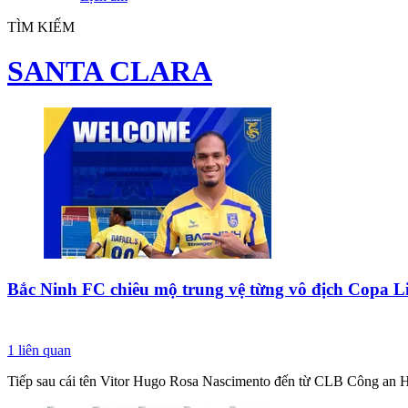
TÌM KIẾM
SANTA CLARA
Bắc Ninh FC chiêu mộ trung vệ từng vô địch Copa L
1
liên quan
Tiếp sau cái tên Vitor Hugo Rosa Nascimento đến từ CLB Công an Hà