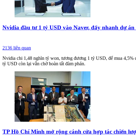
Nvidia đầu tư 1 tỷ USD vào Naver, đẩy nhanh dự án
2136
liên quan
Nvidia chi 1,48 nghìn tỷ won, tương đương 1 tỷ USD, để mua 4,5% cổ
tỷ USD còn lại vẫn chờ hoàn tất đàm phán.
TP Hồ Chí Minh mở rộng cánh cửa hợp tác chiến lượ