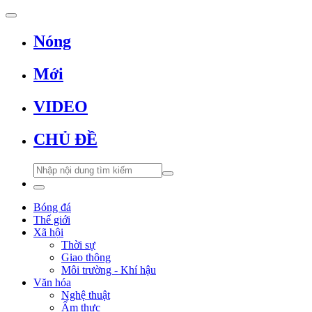
Nóng
Mới
VIDEO
CHỦ ĐỀ
Bóng đá
Thế giới
Xã hội
Thời sự
Giao thông
Môi trường - Khí hậu
Văn hóa
Nghệ thuật
Ẩm thực