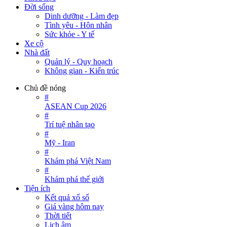
Đời sống
Dinh dưỡng - Làm đẹp
Tình yêu - Hôn nhân
Sức khỏe - Y tế
Xe cộ
Nhà đất
Quản lý - Quy hoạch
Không gian - Kiến trúc
Chủ đề nóng
#
ASEAN Cup 2026
#
Trí tuệ nhân tạo
#
Mỹ - Iran
#
Khám phá Việt Nam
#
Khám phá thế giới
Tiện ích
Kết quả xổ số
Giá vàng hôm nay
Thời tiết
Lịch âm