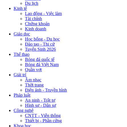
Du lịch
Kinh tế
Lao động - Việc làm
Tài chính
Chứng khoán
Kinh doanh
Giáo dục
Học bổng - Du học
Đào tạo - Thi cử
Tuyển Sinh 2026
Thể thao
Bóng đá quốc tế
Bóng đá Việt Nam
Quần vợt
Giải trí
Âm nhạc
Thời trang
Điện ảnh - Truyền hình
Pháp luật
An ninh - Trật tự
Hình sự - Dân sự
Công nghệ
CNTT - Viễn thông
Thiết bị - Phần cứng
Khoa học