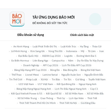
TẢI ỨNG DỤNG BÁO MỚI
ĐỂ KHÔNG BỎ SÓT TIN TỨC
Điều khoản sử dụng
Chính sách bảo mật
An Ninh Mạng
Luật Phát Triển Đô Thị
Luật Kiến Trúc
Hạ Tầng
Tháo Gỡ
Lê Minh Hưng
Kim Sang-Sik
Vùng Thủ Đô
Indonesia
Mỹ
Tô Lâm
Iran
Đại Biểu Quốc Hội
ASEAN Cup 2026
Logistic
Đường Vành Đai 5
Eo Biển Hormuz
Liên Bang Nga
Campuchia
Năm
Dự Án Đầu Tư Xây Dựng
Doanh Nghiệp
AFF Cup 2026
Lịch Thi Đấu AFF Cup 2026
Bảng Xếp Hạng AFF Cup 2026
Bóng Đá
Báo Bóng Đá
Bóng Đá Việt Nam
Thể Thao
Lionel Messi
Lamine Yamal
Nguyễn Xuân Son
Nguyễn Đình Bắc
Tin Thế Giới
Pháp Luật
Xã Hội
Tin Bão
Tin Tức
Giá Vàng
Tuyển Việt Nam
U23 Việt Nam
U17 Việt Nam
Kết Quả Bóng Đá
Ngoại Hạng Anh
Bảng Xếp Hạng Ngoại Hạng Anh
Lịch Thi Đấu Ngoại Hạng Anh
Cúp C1
Kết Quả Vietlott Power 6/55
Kết Quả Xổ Số
Xổ Số Miền Nam
Xổ Số Miền Bắc
Xổ Số Miền Trung
Giao Thông
Thời Sự
Lịch Vạn Niên
Thời Tiết
Thời Tiết Thành Phố Hồ Chí Minh
Thời Tiết Hà Nội
Giá Xăng Dầu