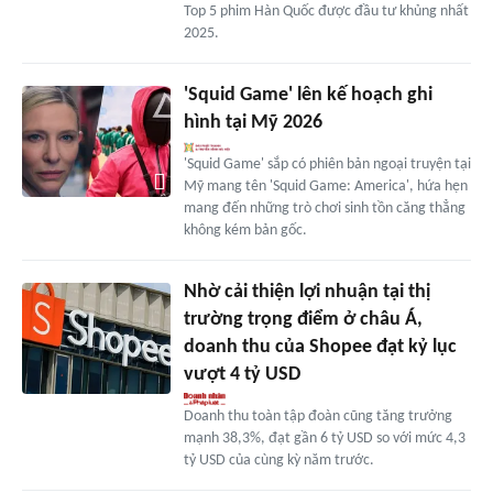
Top 5 phim Hàn Quốc được đầu tư khủng nhất
2025.
'Squid Game' lên kế hoạch ghi
hình tại Mỹ 2026
'Squid Game' sắp có phiên bản ngoại truyện tại
Mỹ mang tên 'Squid Game: America', hứa hẹn
mang đến những trò chơi sinh tồn căng thẳng
không kém bản gốc.
Nhờ cải thiện lợi nhuận tại thị
trường trọng điểm ở châu Á,
doanh thu của Shopee đạt kỷ lục
vượt 4 tỷ USD
Doanh thu toàn tập đoàn cũng tăng trưởng
mạnh 38,3%, đạt gần 6 tỷ USD so với mức 4,3
tỷ USD của cùng kỳ năm trước.