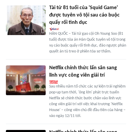
Tài tử 81 tuổi của 'Squid Game'
được tuyên vô tội sau cáo buộc
quấy rối tình dục
HÀN QUỐC – Tài tử gạo cội Oh Young Soo (81
tuổi) được tòa án Hàn Quốc tuyên vô tội trong
vụ cáo buộc quấy rối tình dục, đảo ngược phán
quyết án tù treo ở phiên tòa sơ thẩm.
Netflix chính thức lấn sân sang
lĩnh vực công viên giải trí
Sau nhiều năm tổ chức các sự kiện trải nghiệm
pop-up tạm thời, 'ông lớn' phát trực tuyến
Netflix sẽ chính thức bước chân vào lĩnh vực
công viên giải trí với việc khai trương 'Netflix
House' – công viên chủ đề đầu tiên của hãng –
vào ngày 12/11 tới.