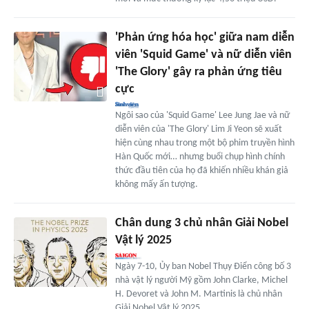
'Phản ứng hóa học' giữa nam diễn
viên 'Squid Game' và nữ diễn viên
'The Glory' gây ra phản ứng tiêu
cực
Ngôi sao của 'Squid Game' Lee Jung Jae và nữ
diễn viên của 'The Glory' Lim Ji Yeon sẽ xuất
hiện cùng nhau trong một bộ phim truyền hình
Hàn Quốc mới… nhưng buổi chụp hình chính
thức đầu tiên của họ đã khiến nhiều khán giả
không mấy ấn tượng.
Chân dung 3 chủ nhân Giải Nobel
Vật lý 2025
Ngày 7-10, Ủy ban Nobel Thụy Điển công bố 3
nhà vật lý người Mỹ gồm John Clarke, Michel
H. Devoret và John M. Martinis là chủ nhân
Giải Nobel Vật lý 2025.