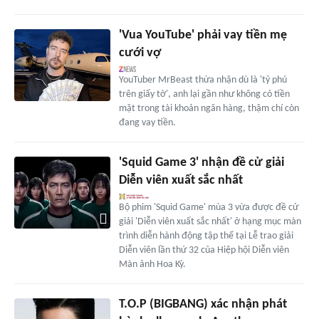
'Vua YouTube' phải vay tiền mẹ
cưới vợ
YouTuber MrBeast thừa nhận dù là 'tỷ phú
trên giấy tờ', anh lại gần như không có tiền
mặt trong tài khoản ngân hàng, thậm chí còn
đang vay tiền.
'Squid Game 3' nhận đề cử giải
Diễn viên xuất sắc nhất
Bộ phim 'Squid Game' mùa 3 vừa được đề cử
giải 'Diễn viên xuất sắc nhất' ở hạng mục màn
trình diễn hành động tập thể tại Lễ trao giải
Diễn viên lần thứ 32 của Hiệp hội Diễn viên
Màn ảnh Hoa Kỳ.
T.O.P (BIGBANG) xác nhận phát