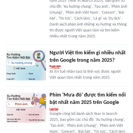
năm 2025' (Year in Search 2025), bao gồm 10
chủ đề: 'Xu hướng chung', 'Tạo ảnh', 'Phim ảnh
(chung)', 'Phim ảnh Việt Nam', 'Concert', 'Bài
hát', 'Tin tức', 'Cách làm', 'Là gì' và 'Du lịch'.
Danh sách phản ánh những xu hướng và thông
tin được người Việt quan tâm và tìm kiếm
nhiều nhất trong năm 2025.
Người Việt tìm kiếm gì nhiều nhất
trên Google trong năm 2025?
AI (trí tuệ nhân tạo) là lĩnh vực được người
Việt quan tâm nhất trong năm 2025.
Phim 'Mưa đỏ' được tìm kiếm nổi
bật nhất năm 2025 trên Google
Google công bố danh sách Year in Search
2025, bao gồm các chủ đề: 'Xu hướng chung',
'Tạo ảnh', 'Phim ảnh (chung)', 'Phim ảnh Việt
Nam', 'Concert', 'Bài hát', 'Tin tức', 'Cách làm',