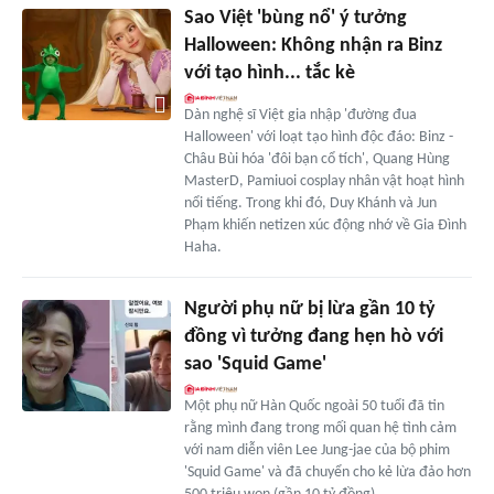
Sao Việt 'bùng nổ' ý tưởng
Halloween: Không nhận ra Binz
với tạo hình... tắc kè
Dàn nghệ sĩ Việt gia nhập 'đường đua
Halloween' với loạt tạo hình độc đáo: Binz -
Châu Bùi hóa 'đôi bạn cổ tích', Quang Hùng
MasterD, Pamiuoi cosplay nhân vật hoạt hình
nổi tiếng. Trong khi đó, Duy Khánh và Jun
Phạm khiến netizen xúc động nhớ về Gia Đình
Haha.
Người phụ nữ bị lừa gần 10 tỷ
đồng vì tưởng đang hẹn hò với
sao 'Squid Game'
Một phụ nữ Hàn Quốc ngoài 50 tuổi đã tin
rằng mình đang trong mối quan hệ tình cảm
với nam diễn viên Lee Jung-jae của bộ phim
'Squid Game' và đã chuyển cho kẻ lừa đảo hơn