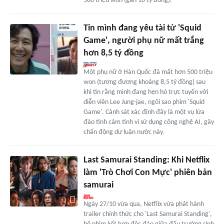
500 triệu won (gần 10 tỷ đồng).
Tin mình đang yêu tài tử 'Squid
Game', người phụ nữ mất trắng
hơn 8,5 tỷ đồng
Một phụ nữ ở Hàn Quốc đã mất hơn 500 triệu
won (tương đương khoảng 8,5 tỷ đồng) sau
khi tin rằng mình đang hẹn hò trực tuyến với
diễn viên Lee Jung-jae, ngôi sao phim 'Squid
Game'. Cảnh sát xác định đây là một vụ lừa
đảo tình cảm tinh vi sử dụng công nghệ AI, gây
chấn động dư luận nước này.
Last Samurai Standing: Khi Netflix
làm 'Trò Chơi Con Mực' phiên bản
samurai
Ngày 27/10 vừa qua, Netflix vừa phát hành
trailer chính thức cho 'Last Samurai Standing',