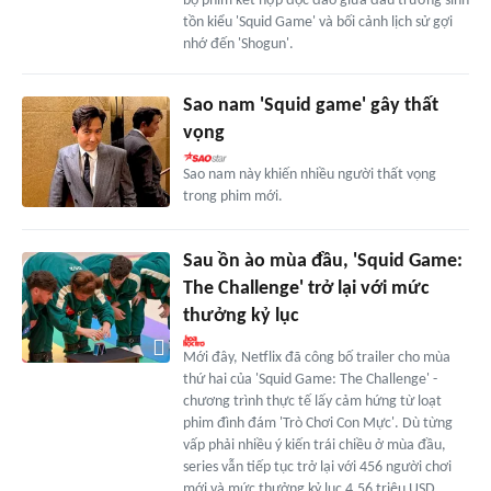
bộ phim kết hợp độc đáo giữa đấu trường sinh
tồn kiểu 'Squid Game' và bối cảnh lịch sử gợi
nhớ đến 'Shogun'.
Sao nam 'Squid game' gây thất
vọng
Sao nam này khiến nhiều người thất vọng
trong phim mới.
Sau ồn ào mùa đầu, 'Squid Game:
The Challenge' trở lại với mức
thưởng kỷ lục
Mới đây, Netflix đã công bố trailer cho mùa
thứ hai của 'Squid Game: The Challenge' -
chương trình thực tế lấy cảm hứng từ loạt
phim đình đám 'Trò Chơi Con Mực'. Dù từng
vấp phải nhiều ý kiến trái chiều ở mùa đầu,
series vẫn tiếp tục trở lại với 456 người chơi
mới và mức thưởng kỷ lục 4,56 triệu USD.