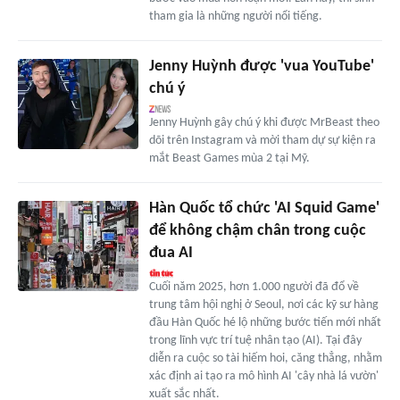
tham gia là những người nổi tiếng.
Jenny Huỳnh được 'vua YouTube'
chú ý
Jenny Huỳnh gây chú ý khi được MrBeast theo
dõi trên Instagram và mời tham dự sự kiện ra
mắt Beast Games mùa 2 tại Mỹ.
Hàn Quốc tổ chức 'AI Squid Game'
để không chậm chân trong cuộc
đua AI
Cuối năm 2025, hơn 1.000 người đã đổ về
trung tâm hội nghị ở Seoul, nơi các kỹ sư hàng
đầu Hàn Quốc hé lộ những bước tiến mới nhất
trong lĩnh vực trí tuệ nhân tạo (AI). Tại đây
diễn ra cuộc so tài hiếm hoi, căng thẳng, nhằm
xác định ai tạo ra mô hình AI 'cây nhà lá vườn'
xuất sắc nhất.