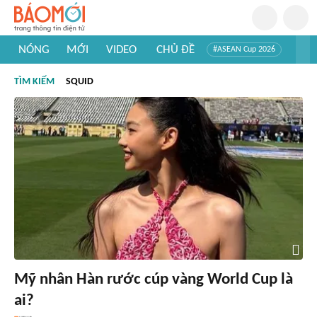
NÓNG
MỚI
VIDEO
CHỦ ĐỀ
#ASEAN Cup 2026
#Trí tuệ nhân tạo
#Mỹ - Iran
#Khám phá Việt Nam
TÌM KIẾM
SQUID
#Khám phá thế giới
Mỹ nhân Hàn rước cúp vàng World Cup là
ai?