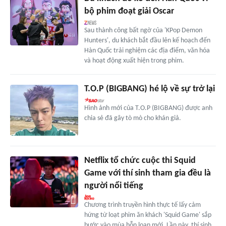
bộ phim đoạt giải Oscar
Sau thành công bất ngờ của 'KPop Demon
Hunters', du khách bắt đầu lên kế hoạch đến
Hàn Quốc trải nghiệm các địa điểm, văn hóa
và hoạt động xuất hiện trong phim.
T.O.P (BIGBANG) hé lộ về sự trở lại
Hình ảnh mới của T.O.P (BIGBANG) được anh
chia sẻ đã gây tò mò cho khán giả.
Netflix tổ chức cuộc thi Squid
Game với thí sinh tham gia đều là
người nổi tiếng
Chương trình truyền hình thực tế lấy cảm
hứng từ loạt phim ăn khách 'Squid Game' sắp
bước vào mùa hỗn loạn mới. Lần này, thí sinh