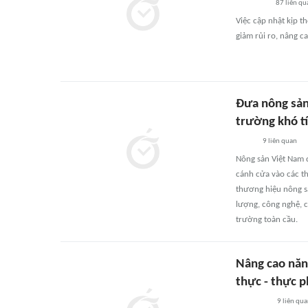
87
liên qu
Việc cập nhật kịp t
giảm rủi ro, nâng c
Đưa nông sản 
trường khó t
9
liên quan
Nông sản Việt Nam 
cánh cửa vào các th
thương hiệu nông sả
lượng, công nghệ, c
trường toàn cầu.
Nâng cao năn
thực - thực 
9
liên qu