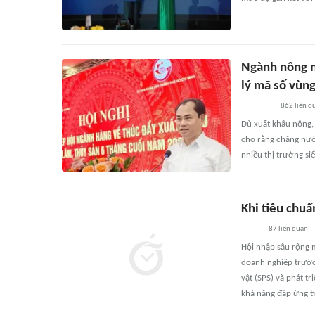
Ngành nông n
lý mã số vùng
862
liên q
Dù xuất khẩu nông, 
cho rằng chặng nước
nhiều thị trường si
Khi tiêu chuẩ
87
liên quan
Hội nhập sâu rộng 
doanh nghiệp trước
vật (SPS) và phát t
khả năng đáp ứng ti