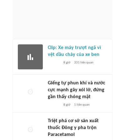
Clip: Xe máy trượt ngã vì
vệt dầu chảy của xe ben
8 giờ
331
liên quan
Giếng tự phun khí và nước
cực mạnh gây xói lở, đứng
gần thấy chóng mặt
8 giờ
1
liên quan
Triệt phá cơ sở sản xuất
thuốc Đông y pha trộn
Paracetamol