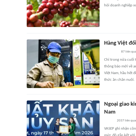
hỏi doanh nghiệp x
Hàng Việt đố
87
liên qu
Chỉ trong nửa cuối
thông báo mới về a
Việt Nam, hầu hết 
thức ăn chăn nuôi.
Ngoại giao ki
Nam
2037
liên qu
VASEP ghi nhận côn
mức độ gắn kết với