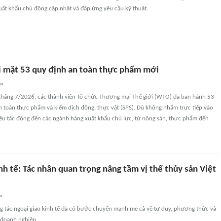
uất khẩu chủ động cập nhật và đáp ứng yêu cầu kỹ thuật.
i mặt 53 quy định an toàn thực phẩm mới
an
 tháng 7/2026, các thành viên Tổ chức Thương mại Thế giới (WTO) đã ban hành 53
n toàn thực phẩm và kiểm dịch động, thực vật (SPS). Dù không nhắm trực tiếp vào
đều tác động đến các ngành hàng xuất khẩu chủ lực, từ nông sản, thực phẩm đến
nh tế: Tác nhân quan trọng nâng tầm vị thế thủy sản Việt
an
g tác ngoại giao kinh tế đã có bước chuyển mạnh mẽ cả về tư duy, phương thức và
 doanh nghiệp.