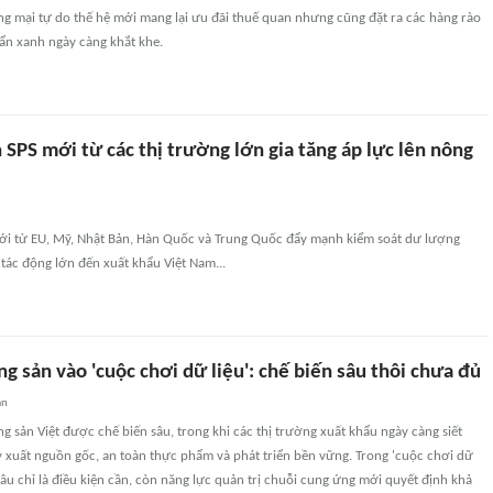
ng mại tự do thế hệ mới mang lại ưu đãi thuế quan nhưng cũng đặt ra các hàng rào
uẩn xanh ngày càng khắt khe.
 SPS mới từ các thị trường lớn gia tăng áp lực lên nông
ới từ EU, Mỹ, Nhật Bản, Hàn Quốc và Trung Quốc đẩy mạnh kiểm soát dư lượng
 tác động lớn đến xuất khẩu Việt Nam...
g sản vào 'cuộc chơi dữ liệu': chế biến sâu thôi chưa đủ
an
 sản Việt được chế biến sâu, trong khi các thị trường xuất khẩu ngày càng siết
y xuất nguồn gốc, an toàn thực phẩm và phát triển bền vững. Trong 'cuộc chơi dữ
 sâu chỉ là điều kiện cần, còn năng lực quản trị chuỗi cung ứng mới quyết định khả