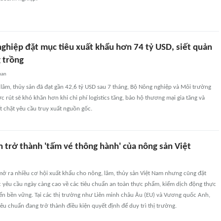
ghiệp đặt mục tiêu xuất khẩu hơn 74 tỷ USD, siết quản
 trồng
uan
lâm, thủy sản đã đạt gần 42,6 tỷ USD sau 7 tháng, Bộ Nông nghiệp và Môi trường
 rút sẽ khó khăn hơn khi chi phí logistics tăng, bảo hộ thương mại gia tăng và
ết chặt yêu cầu truy xuất nguồn gốc.
n trở thành 'tấm vé thông hành' của nông sản Việt
mở ra nhiều cơ hội xuất khẩu cho nông, lâm, thủy sản Việt Nam nhưng cũng đặt
 yêu cầu ngày càng cao về các tiêu chuẩn an toàn thực phẩm, kiểm dịch động thực
riển bền vững. Tại các thị trường như Liên minh châu Âu (EU) và Vương quốc Anh,
êu chuẩn đang trở thành điều kiện quyết định để duy trì thị trường.