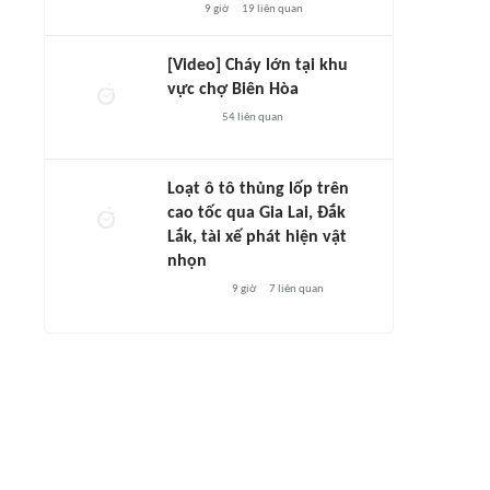
9 giờ
19
liên quan
[Video] Cháy lớn tại khu
vực chợ Biên Hòa
54
liên quan
Loạt ô tô thủng lốp trên
cao tốc qua Gia Lai, Đắk
Lắk, tài xế phát hiện vật
nhọn
9 giờ
7
liên quan