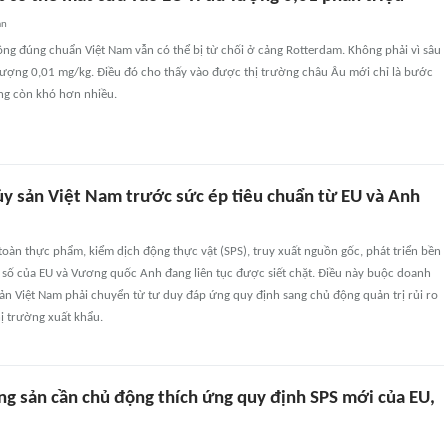
an
ng đúng chuẩn Việt Nam vẫn có thể bị từ chối ở cảng Rotterdam. Không phải vì sâu
 lượng 0,01 mg/kg. Điều đó cho thấy vào được thị trường châu Âu mới chỉ là bước
ứng còn khó hơn nhiều.
ủy sản Việt Nam trước sức ép tiêu chuẩn từ EU và Anh
toàn thực phẩm, kiểm dịch động thực vật (SPS), truy xuất nguồn gốc, phát triển bền
 số của EU và Vương quốc Anh đang liên tục được siết chặt. Điều này buộc doanh
ản Việt Nam phải chuyển từ tư duy đáp ứng quy định sang chủ động quản trị rủi ro
ị trường xuất khẩu.
ng sản cần chủ động thích ứng quy định SPS mới của EU,