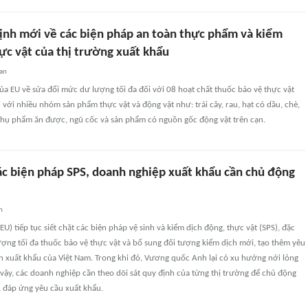
ịnh mới về các biện pháp an toàn thực phẩm và kiểm
ực vật của thị trường xuất khẩu
uan
a EU về sửa đổi mức dư lượng tối đa đối với 08 hoạt chất thuốc bảo vệ thực vật
 với nhiều nhóm sản phẩm thực vật và động vật như: trái cây, rau, hạt có dầu, chè,
t, phụ phẩm ăn được, ngũ cốc và sản phẩm có nguồn gốc động vật trên cạn.
các biện pháp SPS, doanh nghiệp xuất khẩu cần chủ động
n
U) tiếp tục siết chặt các biện pháp vệ sinh và kiểm dịch động, thực vật (SPS), đặc
ượng tối đa thuốc bảo vệ thực vật và bổ sung đối tượng kiểm dịch mới, tạo thêm yêu
n xuất khẩu của Việt Nam. Trong khi đó, Vương quốc Anh lại có xu hướng nới lỏng
 vậy, các doanh nghiệp cần theo dõi sát quy định của từng thị trường để chủ động
, đáp ứng yêu cầu xuất khẩu.