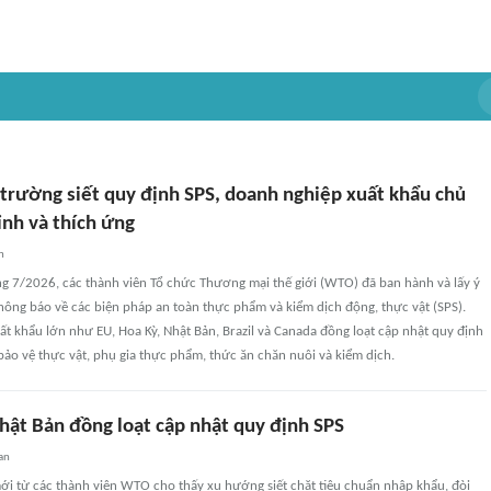
 trường siết quy định SPS, doanh nghiệp xuất khẩu chủ
ỉnh và thích ứng
n
ng 7/2026, các thành viên Tổ chức Thương mại thế giới (WTO) đã ban hành và lấy ý
hông báo về các biện pháp an toàn thực phẩm và kiểm dịch động, thực vật (SPS).
ất khẩu lớn như EU, Hoa Kỳ, Nhật Bản, Brazil và Canada đồng loạt cập nhật quy định
ảo vệ thực vật, phụ gia thực phẩm, thức ăn chăn nuôi và kiểm dịch.
hật Bản đồng loạt cập nhật quy định SPS
an
ới từ các thành viên WTO cho thấy xu hướng siết chặt tiêu chuẩn nhập khẩu, đòi