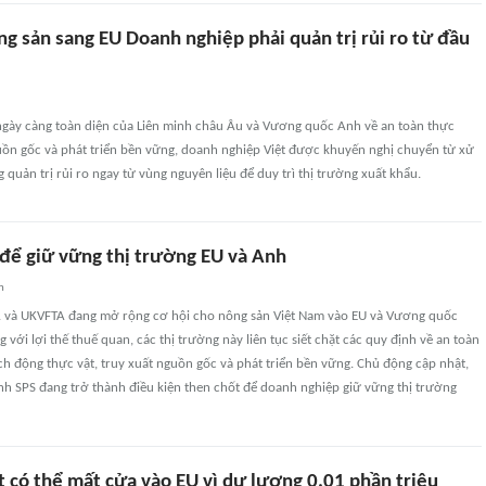
g sản sang EU Doanh nghiệp phải quản trị rủi ro từ đầu
ngày càng toàn diện của Liên minh châu Âu và Vương quốc Anh về an toàn thực
uồn gốc và phát triển bền vững, doanh nghiệp Việt được khuyến nghị chuyển từ xử
 quản trị rủi ro ngay từ vùng nguyên liệu để duy trì thị trường xuất khẩu.
 để giữ vững thị trường EU và Anh
n
A và UKVFTA đang mở rộng cơ hội cho nông sản Việt Nam vào EU và Vương quốc
 với lợi thế thuế quan, các thị trường này liên tục siết chặt các quy định về an toàn
h động thực vật, truy xuất nguồn gốc và phát triển bền vững. Chủ động cập nhật,
nh SPS đang trở thành điều kiện then chốt để doanh nghiệp giữ vững thị trường
t có thể mất cửa vào EU vì dư lượng 0,01 phần triệu