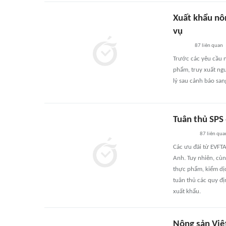
Xuất khẩu nôn
vụ
87
liên quan
Trước các yêu cầu 
phẩm, truy xuất ng
lý sau cảnh báo sang
Tuân thủ SPS
87
liên qua
Các ưu đãi từ EVFT
Anh. Tuy nhiên, cùng
thực phẩm, kiểm dịc
tuân thủ các quy đị
xuất khẩu.
Nông sản Việ