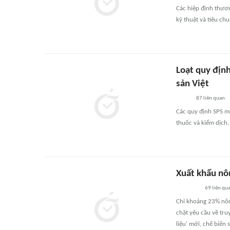
Các hiệp định thươ
kỹ thuật và tiêu ch
Loạt quy định
sản Việt
87
liên quan
Các quy định SPS m
thuốc và kiểm dịch,
Xuất khẩu nôn
69
liên qu
Chỉ khoảng 23% nông
chặt yêu cầu về tru
liệu' mới, chế biến