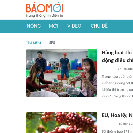
NÓNG
MỚI
VIDEO
CHỦ ĐỀ
TÌM KIẾM
SPS
Hàng loạt thị
động điều ch
87
liên qua
Trong nửa cuối thá
kiến tổng cộng 53 t
Nhiều thị trường xu
về dư lượng thuốc b
EU, Hoa Kỳ, N
87
liên qu
53 thông báo SPS m