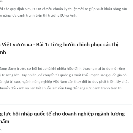
an
hời các quy định SPS, EUDR và tiêu chuẩn kỹ thuật mới sẽ giúp xuất khẩu nông sản
ao năng lực cạnh tranh trên thị trường EU và Anh.
Việt vươn xa - Bài 1: Từng bước chinh phục các thị
ính
đang đứng trước cơ hội bứt phá khi nhiều hiệp định thương mại tự do mở rộng
ị trường lớn. Tuy nhiên, để chuyển từ quốc gia xuất khẩu mạnh sang quốc gia có
n giá trị cao, ngành nông nghiệp Việt Nam cần thay đổi tư duy phát triển, lấy chất
huyển đổi xanh và liên kết chuỗi làm nền tảng để nâng sức cạnh tranh trên thị
g lực hội nhập quốc tế cho doanh nghiệp ngành lương
phẩm
an