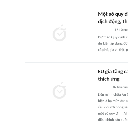
Một số quy đ
dịch động, th
87
liên q
Dự thảo Quy định củ
dự kiến áp dụng đối
cà phê, gia vị, thị
EU gia tăng 
thích ứng
87
liên qua
Liên minh châu Âu (E
biệt là hạ mức dư l
cầu đối với nông sả
một số quy định. Vì
điều chỉnh sản xuất