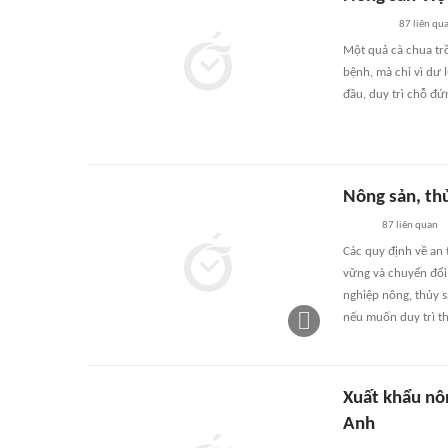
87
liên qu
Một quả cà chua trồ
bệnh, mà chỉ vì dư
đầu, duy trì chỗ đ
Nông sản, th
87
liên quan
Các quy định về an 
vững và chuyển đổi
nghiệp nông, thủy s
nếu muốn duy trì th
Xuất khẩu nô
Anh