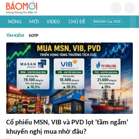
NÓNG
MỚI
VIDEO
CHỦ ĐỀ
#ASEAN Cup 2026
#Trí tuệ nhân tạo
#Mỹ - Iran
#Khám phá Việt Nam
TÌM KIẾM
SOTP
#Khám phá thế giới
Cổ phiếu MSN, VIB và PVD lọt 'tầm ngắm'
khuyến nghị mua nhờ đâu?