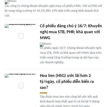
Bnews
Các công ty chứng khoán khuyến nghị mua cổ phiếu MSN, VIB và PVD với
kỳ vọng tăng trưởng từ 16,5% đến 19% nhờ triển vọng kinh doanh tích
cực.
Cổ phiếu đáng chú ý 16/7: Khuyến
nghị mua STB, PHR; khả quan với
MWG
Bnews
Cổ phiếu ngày 16/7: Chứng khoán khuyến nghị
mua STB, PHR và khả quan với MWG dựa trên
triển vọng tăng trưởng trung và dài hạn của
các doanh nghiệp.
Hoa Sen (HSG) ước lãi hơn 2
tỷ/ngày, cổ phiếu diễn biến ra
sao?
Tập đoàn Hoa Sen vừa công bố ước kết quả
kinh doanh hợp nhất quý III và lũy kế 9 tháng
niên độ tài chính 2025–2026 (từ ngày