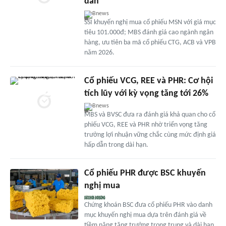
dẫn
Bnews
SSI khuyến nghị mua cổ phiếu MSN với giá mục
tiêu 101.000đ; MBS đánh giá cao ngành ngân
hàng, ưu tiên ba mã cổ phiếu CTG, ACB và VPB
năm 2026.
Cổ phiếu VCG, REE và PHR: Cơ hội
tích lũy với kỳ vọng tăng tới 26%
Bnews
MBS và BVSC đưa ra đánh giá khả quan cho cổ
phiếu VCG, REE và PHR nhờ triển vọng tăng
trưởng lợi nhuận vững chắc cùng mức định giá
hấp dẫn trong dài hạn.
Cổ phiếu PHR được BSC khuyến
nghị mua
Chứng khoán BSC đưa cổ phiếu PHR vào danh
mục khuyến nghị mua dựa trên đánh giá về
tiềm năng tăng trưởng trong trung và dài hạn.