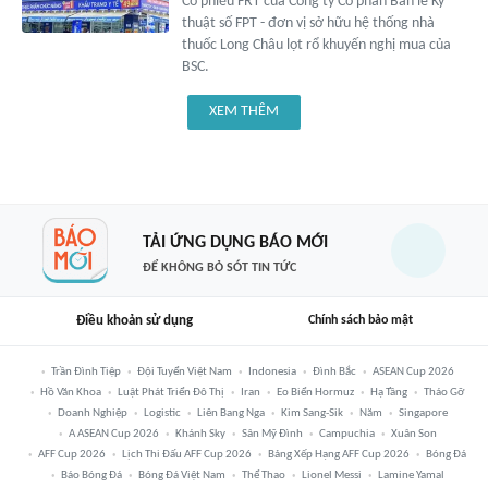
Cổ phiếu FRT của Công ty Cổ phần Bán lẻ Kỹ
thuật số FPT - đơn vị sở hữu hệ thống nhà
thuốc Long Châu lọt rổ khuyến nghị mua của
BSC.
XEM THÊM
TẢI ỨNG DỤNG BÁO MỚI
ĐỂ KHÔNG BỎ SÓT TIN TỨC
Điều khoản sử dụng
Chính sách bảo mật
Trần Đình Tiệp
Đội Tuyển Việt Nam
Indonesia
Đình Bắc
ASEAN Cup 2026
Hồ Văn Khoa
Luật Phát Triển Đô Thị
Iran
Eo Biển Hormuz
Hạ Tầng
Tháo Gỡ
Doanh Nghiệp
Logistic
Liên Bang Nga
Kim Sang-Sik
Năm
Singapore
A ASEAN Cup 2026
Khánh Sky
Sân Mỹ Đình
Campuchia
Xuân Son
AFF Cup 2026
Lịch Thi Đấu AFF Cup 2026
Bảng Xếp Hạng AFF Cup 2026
Bóng Đá
Báo Bóng Đá
Bóng Đá Việt Nam
Thể Thao
Lionel Messi
Lamine Yamal