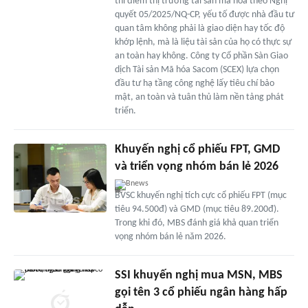
thí điểm thị trường tài sản mã hóa theo Nghị
quyết 05/2025/NQ-CP, yếu tố được nhà đầu tư
quan tâm không phải là giao diện hay tốc độ
khớp lệnh, mà là liệu tài sản của họ có thực sự
an toàn hay không. Công ty Cổ phần Sàn Giao
dịch Tài sản Mã hóa Sacom (SCEX) lựa chọn
đầu tư hạ tầng công nghệ lấy tiêu chí bảo
mật, an toàn và tuân thủ làm nền tảng phát
triển.
Khuyến nghị cổ phiếu FPT, GMD
và triển vọng nhóm bán lẻ 2026
Bnews
BVSC khuyến nghị tích cực cổ phiếu FPT (mục
tiêu 94.500đ) và GMD (mục tiêu 89.200đ).
Trong khi đó, MBS đánh giá khả quan triển
vọng nhóm bán lẻ năm 2026.
SSI khuyến nghị mua MSN, MBS
gọi tên 3 cổ phiếu ngân hàng hấp