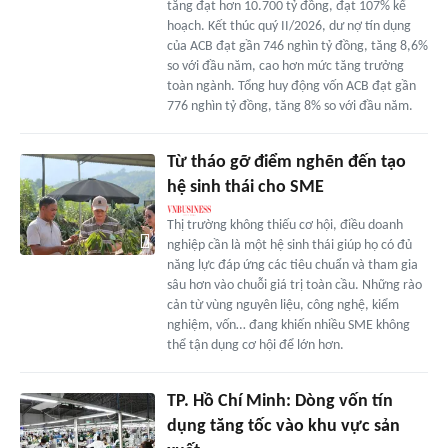
tăng đạt hơn 10.700 tỷ đồng, đạt 107% kế
hoạch. Kết thúc quý II/2026, dư nợ tín dụng
của ACB đạt gần 746 nghìn tỷ đồng, tăng 8,6%
so với đầu năm, cao hơn mức tăng trưởng
toàn ngành. Tổng huy động vốn ACB đạt gần
776 nghìn tỷ đồng, tăng 8% so với đầu năm.
Từ tháo gỡ điểm nghẽn đến tạo
hệ sinh thái cho SME
Thị trường không thiếu cơ hội, điều doanh
nghiệp cần là một hệ sinh thái giúp họ có đủ
năng lực đáp ứng các tiêu chuẩn và tham gia
sâu hơn vào chuỗi giá trị toàn cầu. Những rào
cản từ vùng nguyên liệu, công nghệ, kiểm
nghiệm, vốn… đang khiến nhiều SME không
thể tận dụng cơ hội để lớn hơn.
TP. Hồ Chí Minh: Dòng vốn tín
dụng tăng tốc vào khu vực sản