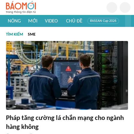
NÓNG
MỚI
VIDEO
CHỦ ĐỀ
#ASEAN Cup 2026
#Trí tuệ nhân tạo
#Mỹ - Iran
#Khám phá Việt Nam
TÌM KIẾM
SME
#Khám phá thế giới
Pháp tăng cường lá chắn mạng cho ngành
hàng không