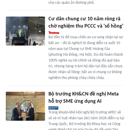
cho các quán ăn đường phố.
Cư dân chung cư 10 năm ròng rã
chờ nghiệm thu PCCC và 'sổ hồng'
Bỏ tiền tỷ để mua chốn an cư song nhận lại sự
bất an – đó là nghịch lý đang diễn ra suốt 10
năm qua tại Chung cư SME Hoàng Gia
(phường Hà Đông, Hà Nội). Dù đã hoàn thành
100% nghĩa vụ tài chính và đóng đủ quỹ bảo
trì, nhưng hàng trăm hộ dân tại đây vẫn chưa
được nhận sổ hồng; bất an vì chung cư không
nghiệm thu phòng cháy chữa cháy.
Bộ trưởng KH&CN đề nghị Meta
hỗ trợ SME ứng dụng AI
Trong khuôn khổ Hội nghị Bộ trưởng APEC về
số và trí tuệ nhân tạo (AI) năm 2026 diễn ra tại
Trung Quốc, Bộ trưởng Bộ Khoa học và Công
nghệ (KH&CN) Vũ Hải Quân đã đề nghị Tập