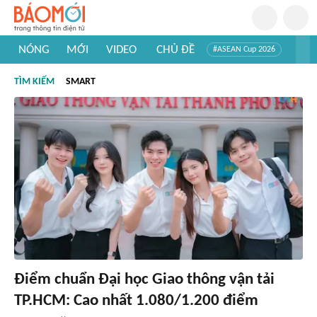
NÓNG
MỚI
VIDEO
CHỦ ĐỀ
#ASEAN Cup 2026
#Trí tuệ nhân tạo
#Mỹ - Iran
#Khám phá Việt Nam
TÌM KIẾM
SMART
#Khám phá thế giới
Điểm chuẩn Đại học Giao thông vận tải
TP.HCM: Cao nhất 1.080/1.200 điểm