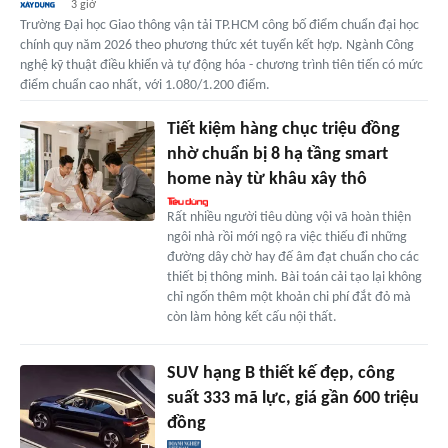
3 giờ
Trường Đại học Giao thông vận tải TP.HCM công bố điểm chuẩn đại học
chính quy năm 2026 theo phương thức xét tuyển kết hợp. Ngành Công
nghệ kỹ thuật điều khiển và tự động hóa - chương trình tiên tiến có mức
điểm chuẩn cao nhất, với 1.080/1.200 điểm.
Tiết kiệm hàng chục triệu đồng
nhờ chuẩn bị 8 hạ tầng smart
home này từ khâu xây thô
Rất nhiều người tiêu dùng vội vã hoàn thiện
ngôi nhà rồi mới ngộ ra việc thiếu đi những
đường dây chờ hay đế âm đạt chuẩn cho các
thiết bị thông minh. Bài toán cải tạo lại không
chỉ ngốn thêm một khoản chi phí đắt đỏ mà
còn làm hỏng kết cấu nội thất.
SUV hạng B thiết kế đẹp, công
suất 333 mã lực, giá gần 600 triệu
đồng