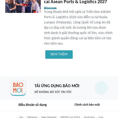
cai Asean Ports & Logistics 2027
Trong khuôn khổ Hội nghị và Triển lãm ASEAN
Ports & Logistics 2026 vừa diễn ra tại Kuala
Lumpur (Malaysia), Cảng Quốc tế Long An đã
lập cú đúp cột mốc ấn tượng khi vừa được
vinh danh ở giải thưởng quốc tế lớn, vừa chính
thức giành quyền đăng cai sự kiện tầm cỡ này
vào năm sau.
XEM THÊM
TẢI ỨNG DỤNG BÁO MỚI
ĐỂ KHÔNG BỎ SÓT TIN TỨC
Điều khoản sử dụng
Chính sách bảo mật
Lào
Malaysia
New Zealand
ASEAN Cup 2026
Australia
Iran