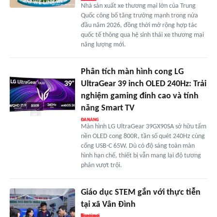
Nhà sản xuất xe thương mại lớn của Trung
Quốc công bố tăng trưởng mạnh trong nửa
đầu năm 2026, đồng thời mở rộng hợp tác
quốc tế thông qua hệ sinh thái xe thương mại
năng lượng mới.
Phân tích màn hình cong LG
UltraGear 39 inch OLED 240Hz: Trải
nghiệm gaming đỉnh cao và tính
năng Smart TV
Màn hình LG UltraGear 39GX90SA sở hữu tấm
nền OLED cong 800R, tần số quét 240Hz cùng
cổng USB-C 65W. Dù có độ sáng toàn màn
hình hạn chế, thiết bị vẫn mang lại độ tương
phản vượt trội.
Giáo dục STEM gắn với thực tiễn
tại xã Vân Đình