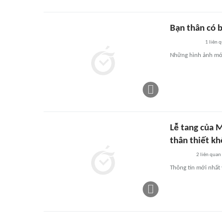
Bạn thân có 
1
liên 
Những hình ảnh mới 
Lễ tang của 
thân thiết k
2
liên quan
Thông tin mới nhất