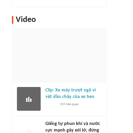
Video
Clip: Xe máy trượt ngã vì
vệt dầu chảy của xe ben
331
liên quan
Giếng tự phun khí và nước
cực mạnh gây xói lở, đứng