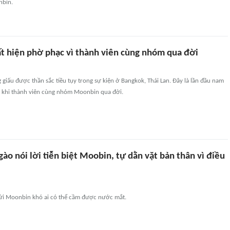
nbin.
ất hiện phờ phạc vì thành viên cùng nhóm qua đời
iấu được thần sắc tiều tụy trong sự kiện ở Bangkok, Thái Lan. Đây là lần đầu nam
từ khi thành viên cùng nhóm Moonbin qua đời.
ào nói lời tiễn biệt Moobin, tự dằn vặt bản thân vì điều
ửi Moonbin khó ai có thể cầm được nước mắt.