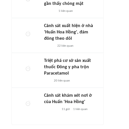
gần thấy chóng mặt
1
liên quan
Cảnh sát xuất hiện ở nhà
'Huấn Hoa Hồng', đám
đông theo dõi
22
liên quan
Triệt phá cơ sở sản xuất
thuốc Đông y pha trộn
Paracetamol
20
liên quan
Cảnh sát khám xét nơi ở
của Huấn 'Hoa Hồng'
11 giờ
1
liên quan