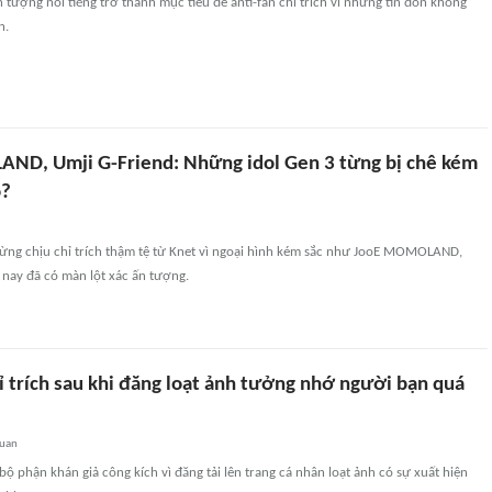
 tượng nổi tiếng trở thành mục tiêu để anti-fan chỉ trích vì những tin đồn không
n.
D, Umji G-Friend: Những idol Gen 3 từng bị chê kém
o?
 từng chịu chỉ trích thậm tệ từ Knet vì ngoại hình kém sắc như JooE MOMOLAND,
 nay đã có màn lột xác ấn tượng.
hỉ trích sau khi đăng loạt ảnh tưởng nhớ người bạn quá
quan
 bộ phận khán giả công kích vì đăng tải lên trang cá nhân loạt ảnh có sự xuất hiện