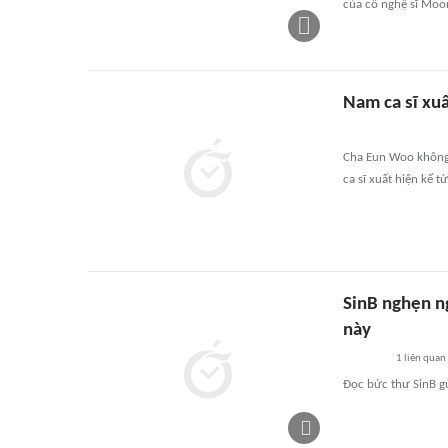
của cố nghệ sĩ Moo
Nam ca sĩ xu
Cha Eun Woo không g
ca sĩ xuất hiện kể 
SinB nghẹn ng
này
1
liên quan
Đọc bức thư SinB g