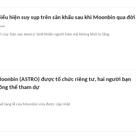
biểu hiện suy sụp trên sân khấu sau khi Moonbin qua đời
quan
của 'bản sao Jessica' SinB khiến người hâm mộ không khỏi lo lắng.
Moonbin (ASTRO) được tổ chức riêng tư, hai người bạn
hông thể tham dự
 về tang lễ của Moonbin vừa được cập nhật.