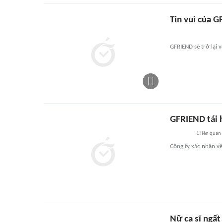
Tin vui của 
GFRIEND sẽ trở lại
GFRIEND tái 
1
liên quan
Công ty xác nhận về
Nữ ca sĩ ngất