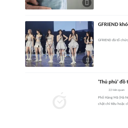
GFRIEND khóc
GFRIEND đã tổ chức
'Thủ phủ' đồ 
22
liên quan
Phố Hàng Mã (Hà Nộ
chặt chi tiêu hoặc c