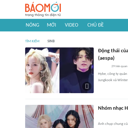
NÓNG
MỚI
VIDEO
CHỦ ĐỀ
TÌM KIẾM
SINB
Động thái củ
(aespa)
29
liên quan
Hybe, công ty quản 
Jungkook và Winter 
Nhóm nhạc Hàn
Ảnh chụp chung của