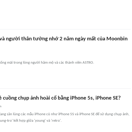
và người thân tưởng nhớ 2 năm ngày mất của Moonbin
ống mãi trong lòng người hâm mộ và các thành viên ASTRO.
rẻ cuồng chụp ảnh hoài cổ bằng iPhone 5s, iPhone SE?
an
đang săn lùng các mẫu iPhone cũ như iPhone 5S và iPhone SE để sử dụng chụp ảnh,
ng-tro' kết hợp giữa 'young' và 'retro'.