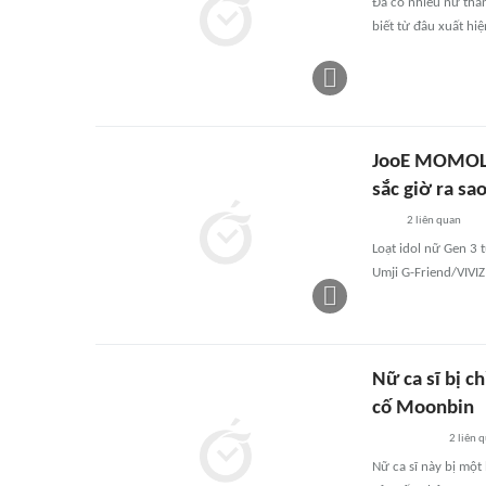
Đã có nhiều nữ thần
biết từ đâu xuất hiệ
JooE MOMOLAN
sắc giờ ra sa
2
liên quan
Loạt idol nữ Gen 3
Umji G-Friend/VIVIZ
Nữ ca sĩ bị c
cố Moonbin
2
liên 
Nữ ca sĩ này bị một