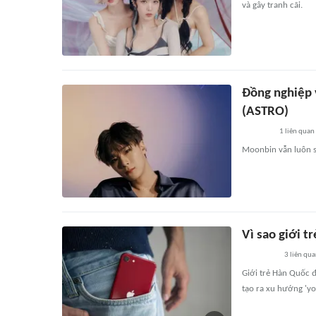
và gây tranh cãi.
Đồng nghiệp 
(ASTRO)
1
liên quan
Moonbin vẫn luôn s
Vì sao giới t
3
liên qu
Giới trẻ Hàn Quốc 
tạo ra xu hướng 'you