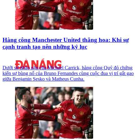
Hàng công Manchester United thăng hoa: Khi sự
cạnh tranh tạo nên những kỷ lục
Dưới sự nhào nặn của Michael Carrick, hàng công Quỷ đỏ chứng
kiến sự bùng nổ của Bruno Fernandes cùng cuộc đua vị trí gắt gao
giữa Benjamin Sesko và Matheus Cunha.