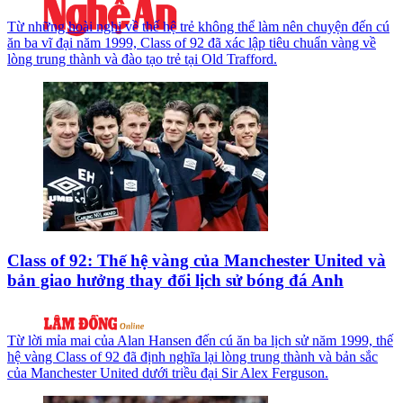
Từ những hoài nghi về thế hệ trẻ không thể làm nên chuyện đến cú
ăn ba vĩ đại năm 1999, Class of 92 đã xác lập tiêu chuẩn vàng về
lòng trung thành và đào tạo trẻ tại Old Trafford.
Class of 92: Thế hệ vàng của Manchester United và
bản giao hưởng thay đổi lịch sử bóng đá Anh
Từ lời mỉa mai của Alan Hansen đến cú ăn ba lịch sử năm 1999, thế
hệ vàng Class of 92 đã định nghĩa lại lòng trung thành và bản sắc
của Manchester United dưới triều đại Sir Alex Ferguson.