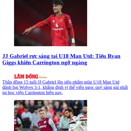
JJ Gabriel rực sáng tại U18 Man Utd: Tiểu Ryan
Giggs khiến Carrington ngỡ ngàng
Thần đồng 15 tuổi JJ Gabriel lập siêu phẩm giúp U18 Man Utd
đánh bại Wolves 3-1, khẳng định vị thế viên ngọc quý sáng giá nhất
tại học viện Carrington hiện nay.