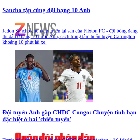
Sancho tập cùng đội hạng 10 Anh
Jadon Sancho chọn tập luyện tại sân của Flixton FC - đội bóng đang
thi đấu ở hạng 10 nước Anh, cách trung tâm huấn luyện Carrington
khoảng 10 phút lái xe.
Đội tuyển Anh gặp CHDC Congo: Chuyện tình bạn
đặc biệt ở hai 'chiến tuyến'