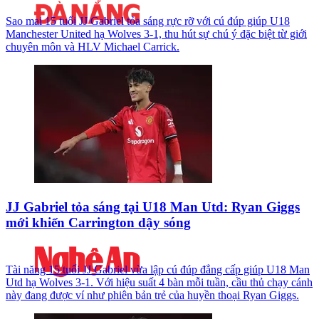
Sao mai 15 tuổi JJ Gabriel tỏa sáng rực rỡ với cú đúp giúp U18
Manchester United hạ Wolves 3-1, thu hút sự chú ý đặc biệt từ giới
chuyên môn và HLV Michael Carrick.
JJ Gabriel tỏa sáng tại U18 Man Utd: Ryan Giggs
mới khiến Carrington dậy sóng
Tài năng 15 tuổi JJ Gabriel vừa lập cú đúp đẳng cấp giúp U18 Man
Utd hạ Wolves 3-1. Với hiệu suất 4 bàn mỗi tuần, cầu thủ chạy cánh
này đang được ví như phiên bản trẻ của huyền thoại Ryan Giggs.