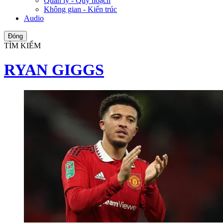
Quản lý - Quy hoạch
Không gian - Kiến trúc
Audio
Đóng
TÌM KIẾM
RYAN GIGGS