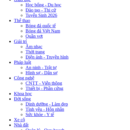
Học bổng - Du học
Đào tạo - Thi cử
Tuyển Sinh 2026
Thể thao
Bóng đá quốc tế
Bóng đá Việt Nam
Quần vợt
Giải trí
Âm nhạc
Thời trang
Điện ảnh - Truyền hình
Pháp luật
An ninh - Trật tự
Hình sự - Dân sự
Công nghệ
CNTT - Viễn thông
Thiết bị - Phần cứng
Khoa học
Đời sống
Dinh dưỡng - Làm đẹp
Tình yêu - Hôn nhân
Sức khỏe - Y tế
Xe cộ
Nhà đất