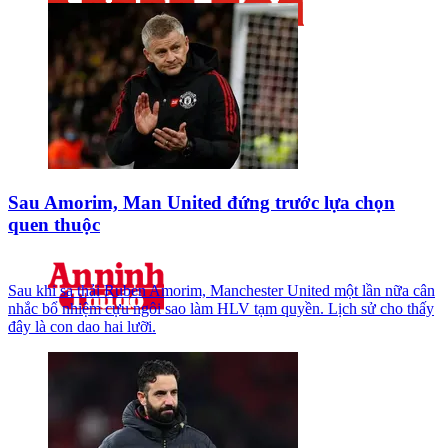
Sau Amorim, Man United đứng trước lựa chọn
quen thuộc
Sau khi sa thải Ruben Amorim, Manchester United một lần nữa cân
nhắc bổ nhiệm cựu ngôi sao làm HLV tạm quyền. Lịch sử cho thấy
đây là con dao hai lưỡi.