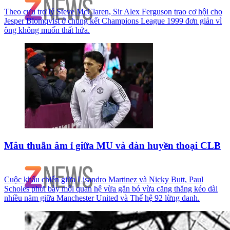
Theo cựu trợ lý Steve McClaren, Sir Alex Ferguson trao cơ hội cho
Jesper Blomqvist ở chung kết Champions League 1999 đơn giản vì
ông không muốn thất hứa.
Mâu thuẫn âm ỉ giữa MU và dàn huyền thoại CLB
Cuộc khẩu chiến giữa Lisandro Martinez và Nicky Butt, Paul
Scholes phơi bày mối quan hệ vừa gắn bó vừa căng thẳng kéo dài
nhiều năm giữa Manchester United và Thế hệ 92 lừng danh.