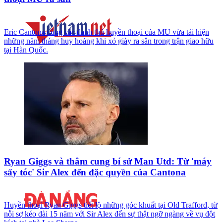
Eric Cantona cùng các danh thủ huyền thoại của MU vừa tái hiện
những năm tháng huy hoàng khi xỏ giày ra sân trong trận giao hữu
tại Hàn Quốc.
Ryan Giggs và thâm cung bí sử Man Utd: Từ 'máy
sấy tóc' Sir Alex đến đặc quyền của Cantona
Huyền thoại Ryan Giggs tiết lộ những góc khuất tại Old Trafford, từ
nỗi sợ kéo dài 15 năm với Sir Alex đến sự thật ngỡ ngàng về vụ đột