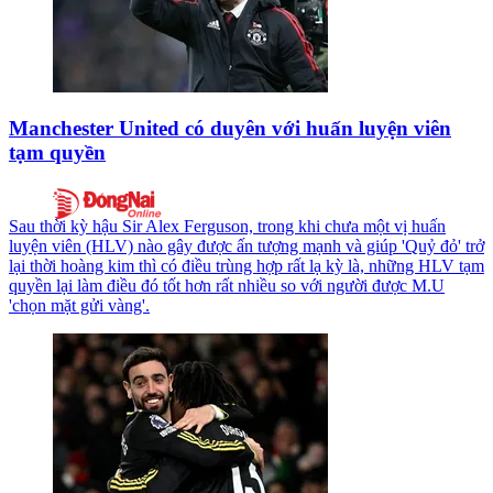
Manchester United có duyên với huấn luyện viên
tạm quyền
Sau thời kỳ hậu Sir Alex Ferguson, trong khi chưa một vị huấn
luyện viên (HLV) nào gây được ấn tượng mạnh và giúp 'Quỷ đỏ' trở
lại thời hoàng kim thì có điều trùng hợp rất lạ kỳ là, những HLV tạm
quyền lại làm điều đó tốt hơn rất nhiều so với người được M.U
'chọn mặt gửi vàng'.