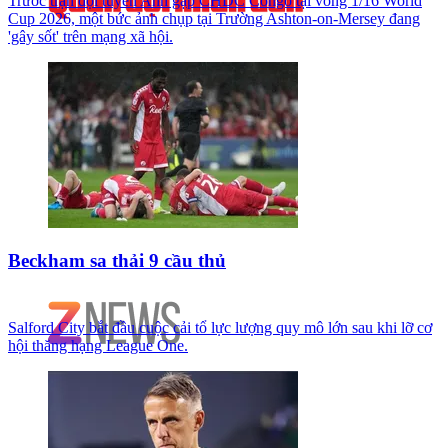
Trước trận đội tuyển Anh gặp CHDC Congo tại vòng 1/16 World
Cup 2026, một bức ảnh chụp tại Trường Ashton-on-Mersey đang
'gây sốt' trên mạng xã hội.
Beckham sa thải 9 cầu thủ
Salford City bắt đầu cuộc cải tổ lực lượng quy mô lớn sau khi lỡ cơ
hội thăng hạng League One.