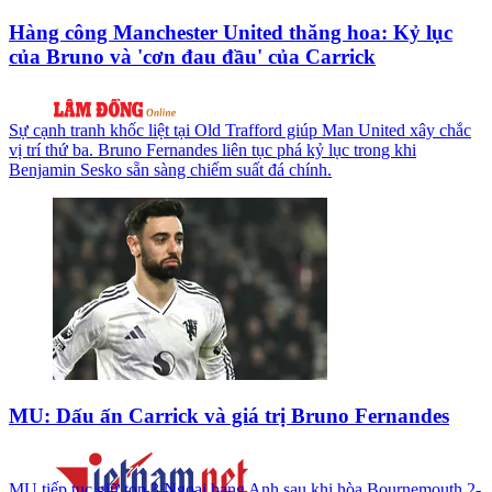
Hàng công Manchester United thăng hoa: Kỷ lục
của Bruno và 'cơn đau đầu' của Carrick
Sự cạnh tranh khốc liệt tại Old Trafford giúp Man United xây chắc
vị trí thứ ba. Bruno Fernandes liên tục phá kỷ lục trong khi
Benjamin Sesko sẵn sàng chiếm suất đá chính.
MU: Dấu ấn Carrick và giá trị Bruno Fernandes
MU tiếp tục giữ top 3 Ngoại hạng Anh sau khi hòa Bournemouth 2-