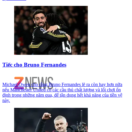
Tiếc cho Bruno Fernandes
Michael Owen cho rằng Bruno Fernandes lẽ ra còn hay hơn nữa
nếu Manchester United có các cầu thủ chất lượng và lối chơi ổn
định trong những năm qua, để tận dụng hết khả năng của tiền vệ
này.