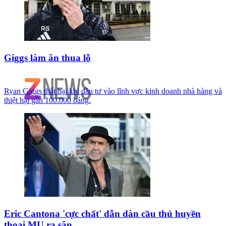
Giggs làm ăn thua lỗ
Ryan Giggs thất bại khi đầu tư vào lĩnh vực kinh doanh nhà hàng và
thiệt hại gần 100.000 bảng.
Eric Cantona 'cực chất' dẫn dàn cầu thủ huyền
thoại MU ra sân