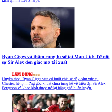
kích tại nhà Lee Sharpe.
Ryan Giggs và thâm cung bí sử tại Man Utd: Từ nỗi
sợ Sir Alex đến giấc mơ tái xuất
Huyền thoại Ryan Giggs vừa có buổi chia sẻ đầy cảm xúc tại
Chester, hé lộ những góc khuất chưa từng kể về triều đại Sir Alex
Ferguson và khao khát được trở lại băng ghế huấn luyện.