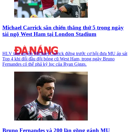
Michael Carrick săn chiến thắng thứ 5 trong ngày
tái ngộ West Ham tại London Stadium
HLV tạm quyền Michael Carrick đứng trước cơ hội đưa MU áp sát
Top 4 khi đối đầu đội bóng cũ West Ham, trong ngày Bruno
Fernandes có thể phá kỷ lục của Ryan Giggs.
Bruno Fernandes và 200 lần gồng gánh MU