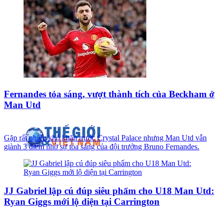
Fernandes tỏa sáng, vượt thành tích của Beckham ở
Man Utd
Gặp rất nhiều khó khăn trước Crystal Palace nhưng Man Utd vẫn
giành 3 điểm nhờ sự tỏa sáng của đội trưởng Bruno Fernandes.
JJ Gabriel lập cú đúp siêu phẩm cho U18 Man Utd:
Ryan Giggs mới lộ diện tại Carrington