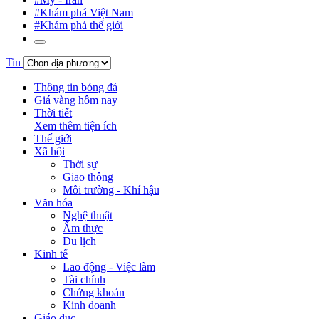
#Khám phá Việt Nam
#Khám phá thế giới
Tin
Thông tin bóng đá
Giá vàng hôm nay
Thời tiết
Xem thêm tiện ích
Thế giới
Xã hội
Thời sự
Giao thông
Môi trường - Khí hậu
Văn hóa
Nghệ thuật
Ẩm thực
Du lịch
Kinh tế
Lao động - Việc làm
Tài chính
Chứng khoán
Kinh doanh
Giáo dục