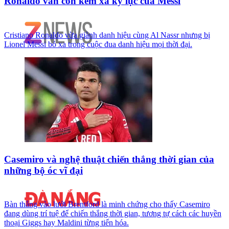
Ronaldo vẫn còn kém xa kỷ lục của Messi
Cristiano Ronaldo vừa giành danh hiệu cùng Al Nassr nhưng bị
Lionel Messi bỏ xa trong cuộc đua danh hiệu mọi thời đại.
Casemiro và nghệ thuật chiến thắng thời gian của
những bộ óc vĩ đại
Bàn thắng vào lưới Brentford là minh chứng cho thấy Casemiro
đang dùng trí tuệ để chiến thắng thời gian, tương tự cách các huyền
thoại Giggs hay Maldini từng tiến hóa.