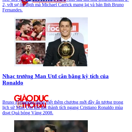
2, với sự ổn định mà Michael Carrick mang lại và bản lĩnh Bruno
Fernandes.
Nhạc trưởng Man Utd cân bằng kỳ tích của
Ronaldo
Bruno Fernandes đang viết thêm chương mới đầy ấn tượng trong
lịch sử Man Utd khi đạt thành tích ngang Cristiano Ronaldo mùa
đoạt Quả bóng Vàng 2008.