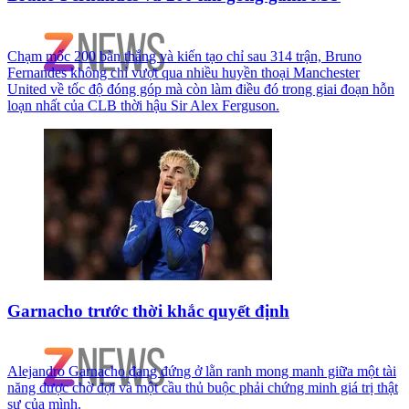
Chạm mốc 200 bàn thắng và kiến tạo chỉ sau 314 trận, Bruno
Fernandes không chỉ vượt qua nhiều huyền thoại Manchester
United về tốc độ đóng góp mà còn làm điều đó trong giai đoạn hỗn
loạn nhất của CLB thời hậu Sir Alex Ferguson.
Garnacho trước thời khắc quyết định
Alejandro Garnacho đang đứng ở lằn ranh mong manh giữa một tài
năng được chờ đợi và một cầu thủ buộc phải chứng minh giá trị thật
sự của mình.