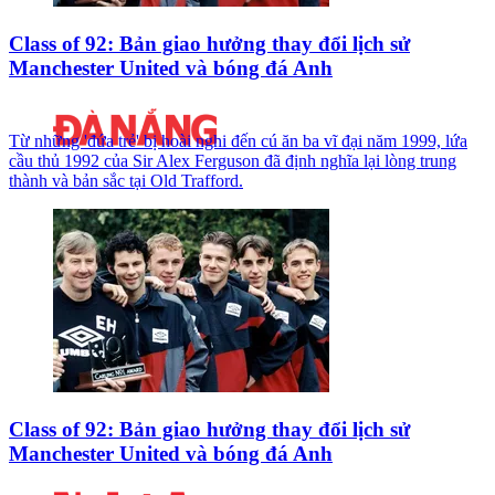
Class of 92: Bản giao hưởng thay đổi lịch sử
Manchester United và bóng đá Anh
Từ những 'đứa trẻ' bị hoài nghi đến cú ăn ba vĩ đại năm 1999, lứa
cầu thủ 1992 của Sir Alex Ferguson đã định nghĩa lại lòng trung
thành và bản sắc tại Old Trafford.
Class of 92: Bản giao hưởng thay đổi lịch sử
Manchester United và bóng đá Anh