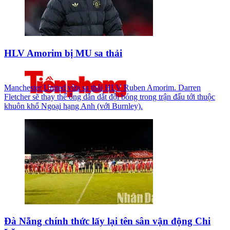
HLV Amorim bị MU sa thải
Manchester United vừa sa thải HLV Ruben Amorim. Darren
Fletcher sẽ thay thế ông dẫn dắt đội bóng trong trận đấu tới thuộc
khuôn khổ Ngoại hạng Anh (với Burnley).
Đà Nẵng chính thức lấy lại tên sân vận động Chi