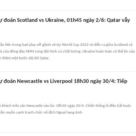
ự đoán Scotland vs Ukraine, 01h45 ngày 2/6: Qatar vẫy
n
ầu tiên trong loạt play-off giành vé dự World Cup 2022 sẽ diễn ra giữa Scotland và
vũ của đông đảo NHM cùng đội hình có chất lượng, Ukraine hoàn toàn có thể tin vào
ến thêm một bước dài tới Qatar.
ự đoán Newcastle vs Liverpool 18h30 ngày 30/4: Tiếp
m khách trên sân Newcastle vào lúc 18h30 ngày 30/4. Chiến thắng là điều bắt buộc
 vẫn muốn cạnh tranh chức vô địch Ngoại hạng Anh.