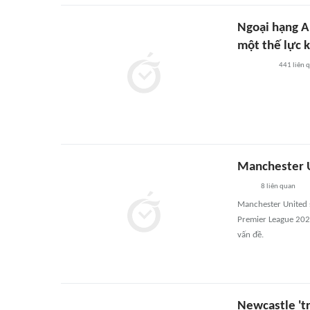
Ngoại hạng A
một thế lực 
441
liên 
Manchester U
8
liên quan
Manchester United 
Premier League 2022
vấn đề.
Newcastle 't