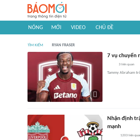
NÓNG
MỚI
VIDEO
CHỦ ĐỀ
TÌM KIẾM
RYAN FRASER
7 vụ chuyển 
3
liên quan
Tammy Abraham trở l
Nhận định tr
mạnh
1203
liên qu