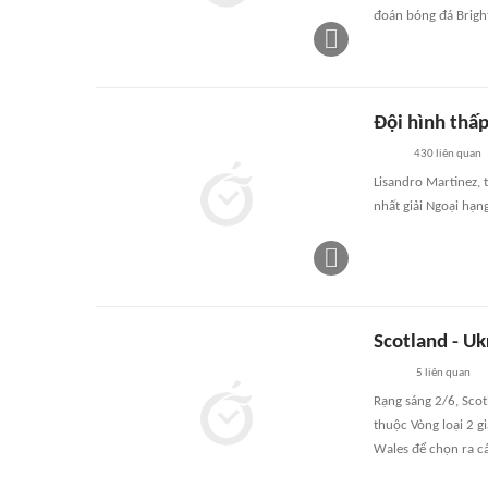
đoán bóng đá Bright
Đội hình thấ
430
liên quan
Lisandro Martinez, 
nhất giải Ngoại hạn
Scotland - U
5
liên quan
Rạng sáng 2/6, Scot
thuộc Vòng loại 2 
Wales để chọn ra cá