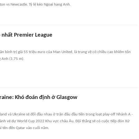
on vs Newcastle. Tỷ lệ kèo Ngoại hạng Anh.
p nhất Premier League
tân binh trị giá 55 triệu euro của Man United, là trung vệ có chiều cao khiêm tốn
g Anh (1,75 m).
kraine: Khó đoán định ở Glasgow
land và Ukraine sẽ đối đầu nhau ở trận đấu đầu tiên trong loạt play-off Nhánh A -
giành vé dự World Cup 2022 Khu vực châu Âu. Đội thắng sẽ có cuộc tiếp đón Xứ
i tên đến Qatar vào cuối năm.