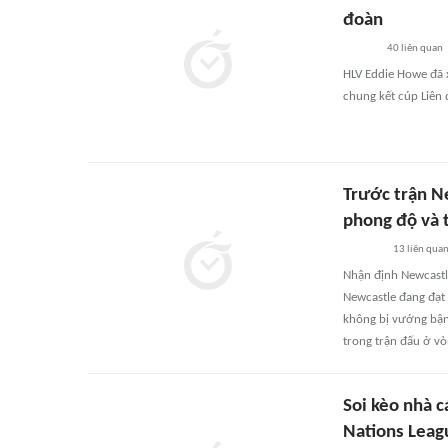
đoàn
40
liên quan
HLV Eddie Howe đã x
chung kết cúp Liên
Trước trận N
phong độ và 
13
liên qua
Nhận định Newcastle
Newcastle đang đạt 
không bị vướng bận 
trong trận đấu ở v
Soi kèo nhà c
Nations Leag