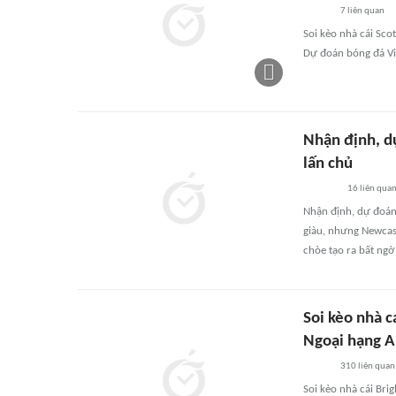
7
liên quan
Soi kèo nhà cái Sco
Dự đoán bóng đá Việ
Nhận định, d
lấn chủ
16
liên qua
Nhận định, dự đoán
giàu, nhưng Newcast
chòe tạo ra bất ngờ
Soi kèo nhà 
Ngoại hạng A
310
liên quan
Soi kèo nhà cái Br