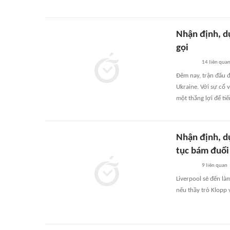
Nhận định, d
gọi
14
liên qua
Đêm nay, trận đấu đ
Ukraine. Với sự cổ 
một thắng lợi để ti
Nhận định, d
tục bám đuổi
9
liên quan
Liverpool sẽ đến là
nếu thầy trò Klopp