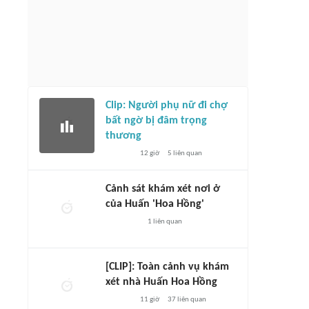
Clip: Người phụ nữ đi chợ
bất ngờ bị đâm trọng
thương
12 giờ
5
liên quan
Cảnh sát khám xét nơi ở
của Huấn 'Hoa Hồng'
1
liên quan
[CLIP]: Toàn cảnh vụ khám
xét nhà Huấn Hoa Hồng
11 giờ
37
liên quan