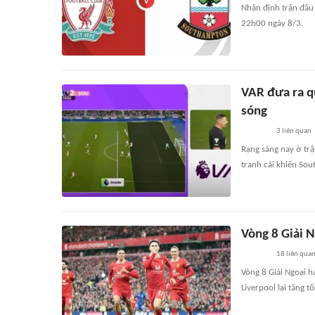
Nhận định trận đấu 
22h00 ngày 8/3.
VAR đưa ra q
sóng
3
liên quan
Rạng sáng nay ở tr
tranh cãi khiến Sou
Vòng 8 Giải N
18
liên qua
Vòng 8 Giải Ngoại h
Liverpool lại tăng 