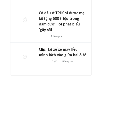
Cô dâu ở TPHCM được mẹ
kế tặng 500 triệu trong
đám cưới, lời phát biểu
'gây sốt'
2
liên quan
Clip: Tài xế xe máy liều
mình lách vào giữa hai ô tô
6 giờ
1
liên quan