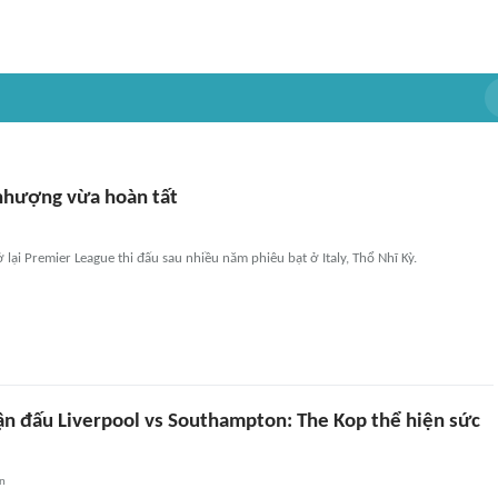
nhượng vừa hoàn tất
ại Premier League thi đấu sau nhiều năm phiêu bạt ở Italy, Thổ Nhĩ Kỳ.
ận đấu Liverpool vs Southampton: The Kop thể hiện sức
an