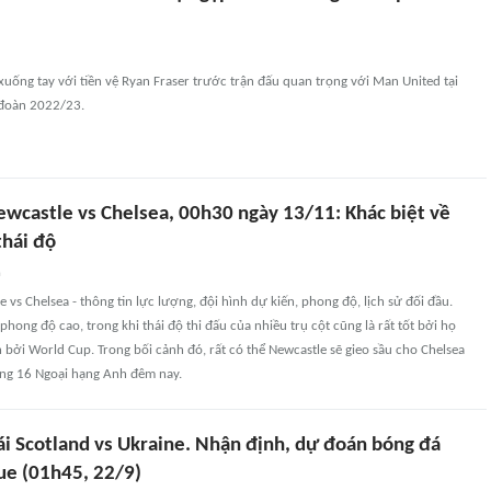
uống tay với tiền vệ Ryan Fraser trước trận đấu quan trọng với Man United tại
 đoàn 2022/23.
ewcastle vs Chelsea, 00h30 ngày 13/11: Khác biệt về
thái độ
n
 vs Chelsea - thông tin lực lượng, đội hình dự kiến, phong độ, lịch sử đối đầu.
phong độ cao, trong khi thái độ thi đấu của nhiều trụ cột cũng là rất tốt bởi họ
bởi World Cup. Trong bối cảnh đó, rất có thể Newcastle sẽ gieo sầu cho Chelsea
òng 16 Ngoại hạng Anh đêm nay.
ái Scotland vs Ukraine. Nhận định, dự đoán bóng đá
ue (01h45, 22/9)