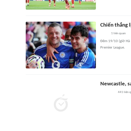
Chiến thắng l
1
liên quan
Đêm 19/10 (giờ Hà 
Premier League.
Newcastle, sa
441
liên 