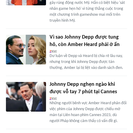
gây rúng động nước Mỹ. Hắn có biệt hiệu 'sát
nhân game hẹn hò' vì từng thắng cuộc trong
một chương trình gameshow mai mối trên
truyền hình Mỹ.
Vì sao Johnny Depp được tung
hô, còn Amber Heard phải ở ẩn
Dư luận về Depp và Heard bị chia rẽ lâu nay,
nhưng trong khi Johnny Depp được tán
thưởng, Amber lại bị liệt vào danh sách đen.
Johnny Depp nghẹn ngào khi
được vỗ tay 7 phút tại Cannes
Những người bênh vực Amber Heard phản đối
việc phim của Johnny Depp được chiếu mở
màn tại Liên hoan phim Cannes 2023, dù
người Pháp không cảm thấy có vấn đề gì.