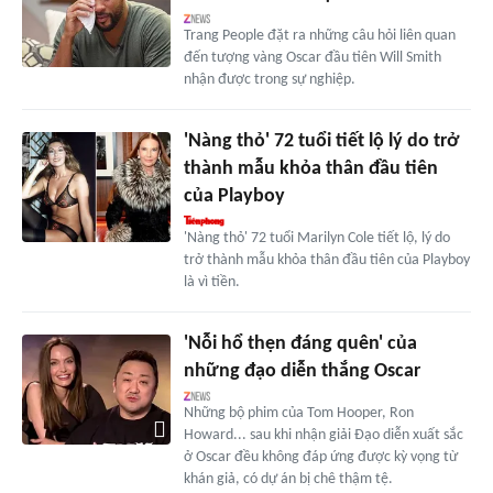
Trang People đặt ra những câu hỏi liên quan
đến tượng vàng Oscar đầu tiên Will Smith
nhận được trong sự nghiệp.
'Nàng thỏ' 72 tuổi tiết lộ lý do trở
thành mẫu khỏa thân đầu tiên
của Playboy
'Nàng thỏ' 72 tuổi Marilyn Cole tiết lộ, lý do
trở thành mẫu khỏa thân đầu tiên của Playboy
là vì tiền.
'Nỗi hổ thẹn đáng quên' của
những đạo diễn thắng Oscar
Những bộ phim của Tom Hooper, Ron
Howard... sau khi nhận giải Đạo diễn xuất sắc
ở Oscar đều không đáp ứng được kỳ vọng từ
khán giả, có dự án bị chê thậm tệ.