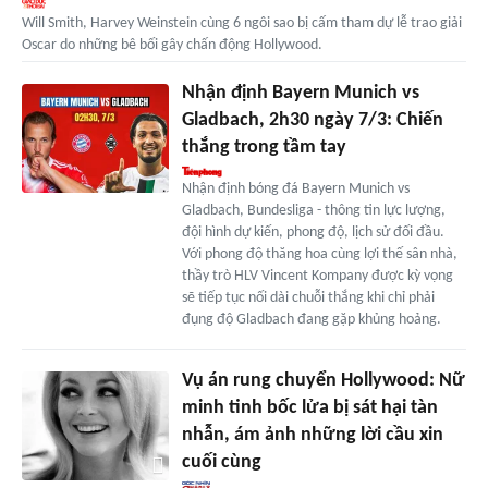
Will Smith, Harvey Weinstein cùng 6 ngôi sao bị cấm tham dự lễ trao giải
Oscar do những bê bối gây chấn động Hollywood.
Nhận định Bayern Munich vs
Gladbach, 2h30 ngày 7/3: Chiến
thắng trong tầm tay
Nhận định bóng đá Bayern Munich vs
Gladbach, Bundesliga - thông tin lực lượng,
đội hình dự kiến, phong độ, lịch sử đối đầu.
Với phong độ thăng hoa cùng lợi thế sân nhà,
thầy trò HLV Vincent Kompany được kỳ vọng
sẽ tiếp tục nối dài chuỗi thắng khi chỉ phải
đụng độ Gladbach đang gặp khủng hoảng.
Vụ án rung chuyển Hollywood: Nữ
minh tinh bốc lửa bị sát hại tàn
nhẫn, ám ảnh những lời cầu xin
cuối cùng