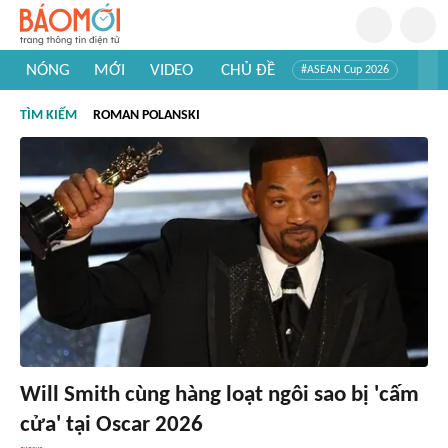
NÓNG
MỚI
VIDEO
CHỦ ĐỀ
#ASEAN Cup 2026
#Trí tuệ nhân tạo
#Mỹ - Iran
#Khám phá Việt Nam
TÌM KIẾM
ROMAN POLANSKI
#Khám phá thế giới
Will Smith cùng hàng loạt ngôi sao bị 'cấm
cửa' tại Oscar 2026