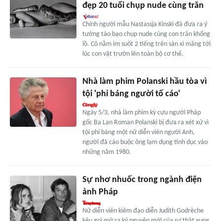
đẹp 20 tuổi chụp nude cùng trăn
Chính người mẫu Nastassja Kinski đã đưa ra ý
tưởng táo bạo chụp nude cùng con trăn khổng
lồ. Cô nằm im suốt 2 tiếng trên sàn xi măng tới
lúc con vật trườn lên toàn bộ cơ thể.
Nhà làm phim Polanski hầu tòa vì
tội 'phỉ báng người tố cáo'
Ngày 5/3, nhà làm phim kỳ cựu người Pháp
gốc Ba Lan Roman Polanski bị đưa ra xét xử vì
tội phỉ báng một nữ diễn viên người Anh,
người đã cáo buộc ông lạm dụng tình dục vào
những năm 1980.
Sự nhơ nhuốc trong ngành điện
ảnh Pháp
Nữ diễn viên kiêm đạo diễn Judith Godrèche
kêu gọi mở ra kỷ nguyên mới của sự thật xung