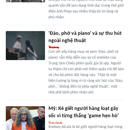
quanh vấn đề lạm dụng tình dục trong thế giới
điện ảnh Pháp sau nhiều thập kỷ im lặng và
phủ nhận.
'Đào, phở và piano' và sự thu hút
ngoài nghệ thuật
Cơn sốt xếp hàng mua vé xem 'Đào, phở và
piano' vẫn tiếp diễn sau sự cố website của
Trung tâm Chiếu phim quốc gia bị sập. Người
ta thậm chí còn phải mở thêm quầy chỉ để bán
vé cho bộ phim đặt hàng này. 'Thật là một
hiện tượng lạ lùng vì rõ ràng sức hút của 'Đào,
phở…' không đến từ phía nghệ thuật', một
nhà phê bình phim nhận xét.
Mỹ: Kẻ giết người hàng loạt gây
sốc vì từng thắng 'game hẹn hò'
Rodney Alcala là kẻ giết người hàng loạt từng