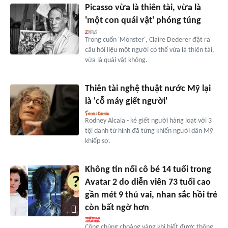
Picasso vừa là thiên tài, vừa là
'một con quái vật' phóng túng
Trong cuốn 'Monster', Claire Dederer đặt ra
câu hỏi liệu một người có thể vừa là thiên tài,
vừa là quái vật không.
Thiên tài nghệ thuật nước Mỹ lại
là 'cỗ máy giết người'
Rodney Alcala - kẻ giết người hàng loạt với 3
tội danh tử hình đã từng khiến người dân Mỹ
khiếp sợ.
Không tin nổi cô bé 14 tuổi trong
Avatar 2 do diễn viên 73 tuổi cao
gần mét 9 thủ vai, nhan sắc hồi trẻ
còn bất ngờ hơn
Công chúng choáng váng khi biết được thông