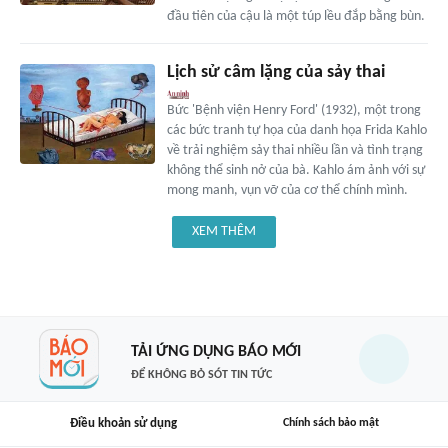
đầu tiên của cậu là một túp lều đắp bằng bùn.
Lịch sử câm lặng của sảy thai
Bức 'Bệnh viện Henry Ford' (1932), một trong
các bức tranh tự họa của danh họa Frida Kahlo
về trải nghiệm sảy thai nhiều lần và tình trạng
không thể sinh nở của bà. Kahlo ám ảnh với sự
mong manh, vụn vỡ của cơ thể chính mình.
XEM THÊM
TẢI ỨNG DỤNG BÁO MỚI
ĐỂ KHÔNG BỎ SÓT TIN TỨC
Điều khoản sử dụng
Chính sách bảo mật