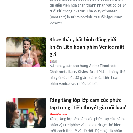
tin diễn viên hóa thân thành nhân vật cô bé 14
tuổi Kiri trong Avatar: The Way of Water
(Avatar 2) là nữ minh tinh 73 tuổi Sigourney
Weaver.
Khoe thân, bất bình đẳng giới
khiến Liên hoan phim Venice mất
giá
Năm nay, dàn sao hạng A như Timotheé
Chalamet, Harry Styles, Brad Pitt... không thể
níu giữ sức hút đã giảm dần của Liên hoan
phim Venice sau nhiều bê bối.
Tầng tầng lớp lớp cảm xúc phức
tạp trong 'Tiểu thuyết gia nổi loạn'
Tầng tầng lớp lớp cảm xúc phức tạp của cả hai
nhân vật Delphine và Elle đã được thể hiện
một cách tinh tế và dữ dội. Đặc biệt là nhân