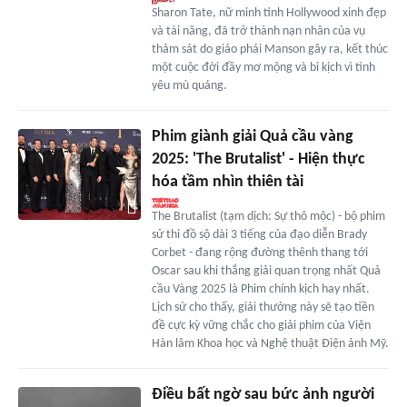
Sharon Tate, nữ minh tinh Hollywood xinh đẹp
và tài năng, đã trở thành nạn nhân của vụ
thảm sát do giáo phái Manson gây ra, kết thúc
một cuộc đời đầy mơ mộng và bi kịch vì tình
yêu mù quáng.
Phim giành giải Quả cầu vàng
2025: 'The Brutalist' - Hiện thực
hóa tầm nhìn thiên tài
The Brutalist (tạm dịch: Sự thô mộc) - bộ phim
sử thi đồ sộ dài 3 tiếng của đạo diễn Brady
Corbet - đang rộng đường thênh thang tới
Oscar sau khi thắng giải quan trọng nhất Quả
cầu Vàng 2025 là Phim chính kịch hay nhất.
Lịch sử cho thấy, giải thưởng này sẽ tạo tiền
đề cực kỳ vững chắc cho giải phim của Viện
Hàn lâm Khoa học và Nghệ thuật Điện ảnh Mỹ.
Điều bất ngờ sau bức ảnh người