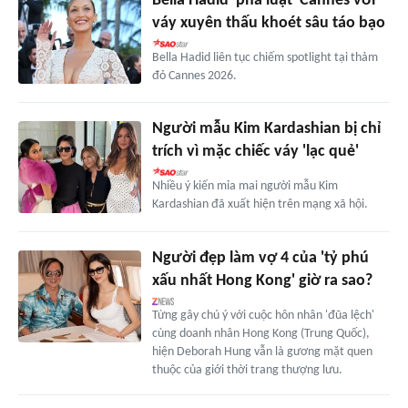
Bella Hadid 'phá luật' Cannes với
váy xuyên thấu khoét sâu táo bạo
Bella Hadid liên tục chiếm spotlight tại thảm
đỏ Cannes 2026.
Người mẫu Kim Kardashian bị chỉ
trích vì mặc chiếc váy 'lạc quẻ'
Nhiều ý kiến mỉa mai người mẫu Kim
Kardashian đã xuất hiện trên mạng xã hội.
Người đẹp làm vợ 4 của 'tỷ phú
xấu nhất Hong Kong' giờ ra sao?
Từng gây chú ý với cuộc hôn nhân 'đũa lệch'
cùng doanh nhân Hong Kong (Trung Quốc),
hiện Deborah Hung vẫn là gương mặt quen
thuộc của giới thời trang thượng lưu.