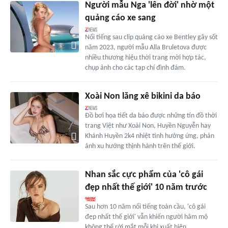
Người mẫu Nga 'lên đời' nhờ một
quảng cáo xe sang
Nổi tiếng sau clip quảng cáo xe Bentley gây sốt
năm 2023, người mẫu Alla Bruletova được
nhiều thương hiệu thời trang mời hợp tác,
chụp ảnh cho các tạp chí đình đám.
Xoài Non lăng xê bikini da báo
Đồ bơi họa tiết da báo được những tín đồ thời
trang Việt như Xoài Non, Huyền Nguyễn hay
Khánh Huyền 2k4 nhiệt tình hưởng ứng, phản
ánh xu hướng thịnh hành trên thế giới.
Nhan sắc cực phẩm của 'cô gái
đẹp nhất thế giới' 10 năm trước
Sau hơn 10 năm nổi tiếng toàn cầu, 'cô gái
đẹp nhất thế giới' vẫn khiến người hâm mộ
không thể rời mắt mỗi khi xuất hiện...