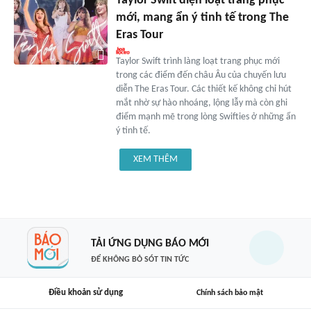
Taylor Swift diện loạt trang phục
mới, mang ẩn ý tinh tế trong The
Eras Tour
Taylor Swift trình làng loạt trang phục mới
trong các điểm đến châu Âu của chuyến lưu
diễn The Eras Tour. Các thiết kế không chỉ hút
mắt nhờ sự hào nhoáng, lộng lẫy mà còn ghi
điểm mạnh mẽ trong lòng Swifties ở những ẩn
ý tinh tế.
XEM THÊM
TẢI ỨNG DỤNG BÁO MỚI
ĐỂ KHÔNG BỎ SÓT TIN TỨC
Điều khoản sử dụng
Chính sách bảo mật