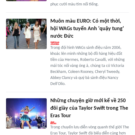
phục cưới màu tím nổi tiếng.
Muôn màu EURO: Có một thời,
hội WAGs tuyển Anh 'quậy tung'
nước Đức
Trong đội hình WAGs sành điệu năm 2006,
khoác lên mình những bộ đồ hàng hiệu đắt
tiền của Hermes, Roberto Cavalli, với những
mái tóc nối vàng óng ả, chúng ta có Victoria
Beckham, Coleen Rooney, Cheryl Tweedy,
Abbey Clancy và quý bà sành điệu Nancy
Dell'Olio.
Những chuyện giờ mới kể về 250
đôi giày của Taylor Swift trong The
Eras Tour
Trong chuyến lưu diễn vòng quanh thế giới The
Eras Tour, Taylor Swift đã biểu diễn cùng hơn