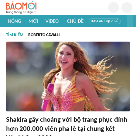
NÓNG
MỚI
VIDEO
CHỦ ĐỀ
#ASEAN Cup 2026
#Trí tuệ nhân tạo
#Mỹ - Iran
#Khám phá Việt Nam
TÌM KIẾM
ROBERTO CAVALLI
#Khám phá thế giới
Shakira gây choáng với bộ trang phục đính
hơn 200.000 viên pha lê tại chung kết