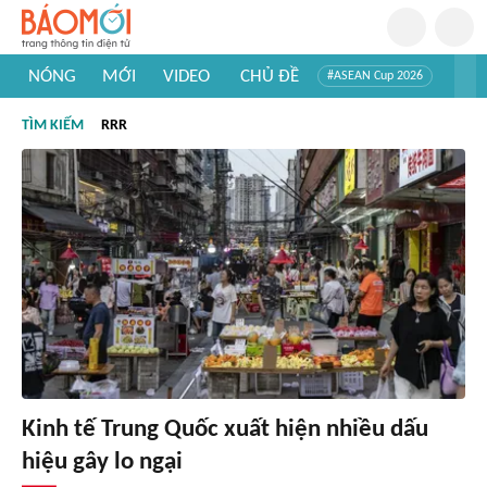
NÓNG
MỚI
VIDEO
CHỦ ĐỀ
#ASEAN Cup 2026
#Trí tuệ nhân tạo
#Mỹ - Iran
#Khám phá Việt Nam
TÌM KIẾM
RRR
#Khám phá thế giới
Kinh tế Trung Quốc xuất hiện nhiều dấu
hiệu gây lo ngại