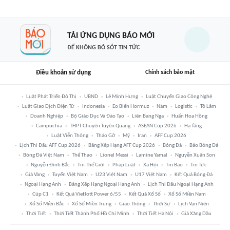
TẢI ỨNG DỤNG BÁO MỚI
ĐỂ KHÔNG BỎ SÓT TIN TỨC
Điều khoản sử dụng
Chính sách bảo mật
Luật Phát Triển Đô Thị
UBND
Lê Minh Hưng
Luật Chuyển Giao Công Nghệ
Luật Giao Dịch Điện Tử
Indonesia
Eo Biển Hormuz
Năm
Logistic
Tô Lâm
Doanh Nghiệp
Bộ Giáo Dục Và Đào Tạo
Liên Bang Nga
Huấn Hoa Hồng
Campuchia
THPT Chuyên Tuyên Quang
ASEAN Cup 2026
Hạ Tầng
Luật Viễn Thông
Tháo Gỡ
Mỹ
Iran
AFF Cup 2026
Lịch Thi Đấu AFF Cup 2026
Bảng Xếp Hạng AFF Cup 2026
Bóng Đá
Báo Bóng Đá
Bóng Đá Việt Nam
Thể Thao
Lionel Messi
Lamine Yamal
Nguyễn Xuân Son
Nguyễn Đình Bắc
Tin Thế Giới
Pháp Luật
Xã Hội
Tin Bão
Tin Tức
Giá Vàng
Tuyển Việt Nam
U23 Việt Nam
U17 Việt Nam
Kết Quả Bóng Đá
Ngoại Hạng Anh
Bảng Xếp Hạng Ngoại Hạng Anh
Lịch Thi Đấu Ngoại Hạng Anh
Cúp C1
Kết Quả Vietlott Power 6/55
Kết Quả Xổ Số
Xổ Số Miền Nam
Xổ Số Miền Bắc
Xổ Số Miền Trung
Giao Thông
Thời Sự
Lịch Vạn Niên
Thời Tiết
Thời Tiết Thành Phố Hồ Chí Minh
Thời Tiết Hà Nội
Giá Xăng Dầu