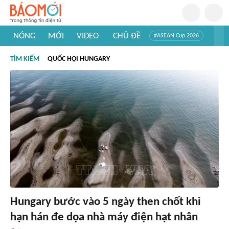
NÓNG
MỚI
VIDEO
CHỦ ĐỀ
#ASEAN Cup 2026
#Trí tuệ nhân tạo
#Mỹ - Iran
#Khám phá Việt Nam
TÌM KIẾM
QUỐC HỘI HUNGARY
#Khám phá thế giới
Hungary bước vào 5 ngày then chốt khi
hạn hán đe dọa nhà máy điện hạt nhân