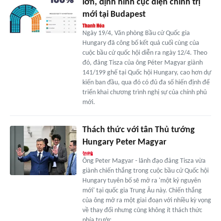
lớn, định hình cục diện chính trị
mới tại Budapest
Ngày 19/4, Văn phòng Bầu cử Quốc gia
Hungary đã công bố kết quả cuối cùng của
cuộc bầu cử quốc hội diễn ra ngày 12/4. Theo
đó, đảng Tisza của ông Péter Magyar giành
141/199 ghế tại Quốc hội Hungary, cao hơn dự
kiến ban đầu, qua đó có đủ đa số hiến định để
triển khai chương trình nghị sự của chính phủ
mới.
Thách thức với tân Thủ tướng
Hungary Peter Magyar
Ông Peter Magyar - lãnh đạo đảng Tisza vừa
giành chiến thắng trong cuộc bầu cử Quốc hội
Hungary tuyên bố sẽ mở ra 'một kỷ nguyên
mới' tại quốc gia Trung Âu này. Chiến thắng
của ông mở ra một giai đoạn với nhiều kỳ vọng
về thay đổi nhưng cũng không ít thách thức
phía trước.