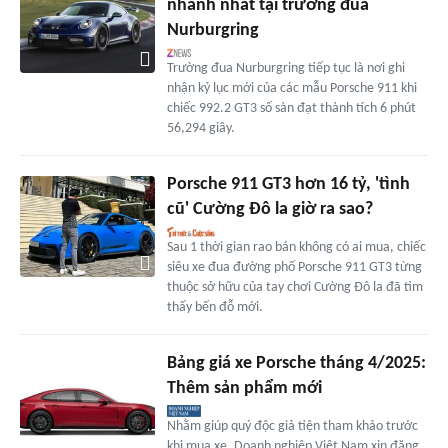
nhanh nhất tại trường đua
Nurburgring
Trường đua Nurburgring tiếp tục là nơi ghi
nhận kỷ lục mới của các mẫu Porsche 911 khi
chiếc 992.2 GT3 số sàn đạt thành tích 6 phút
56,294 giây.
Porsche 911 GT3 hơn 16 tỷ, 'tình
cũ' Cường Đô la giờ ra sao?
Sau 1 thời gian rao bán không có ai mua, chiếc
siêu xe đua đường phố Porsche 911 GT3 từng
thuộc sở hữu của tay chơi Cường Đô la đã tìm
thấy bến đỗ mới.
Bảng giá xe Porsche tháng 4/2025:
Thêm sản phẩm mới
Nhằm giúp quý độc giả tiện tham khảo trước
khi mua xe, Doanh nghiệp Việt Nam xin đăng