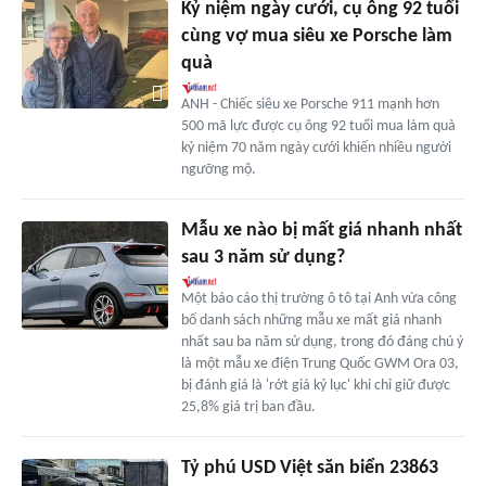
Kỷ niệm ngày cưới, cụ ông 92 tuổi
cùng vợ mua siêu xe Porsche làm
quà
ANH - Chiếc siêu xe Porsche 911 mạnh hơn
500 mã lực được cụ ông 92 tuổi mua làm quà
kỷ niệm 70 năm ngày cưới khiến nhiều người
ngưỡng mộ.
Mẫu xe nào bị mất giá nhanh nhất
sau 3 năm sử dụng?
Một báo cáo thị trường ô tô tại Anh vừa công
bố danh sách những mẫu xe mất giá nhanh
nhất sau ba năm sử dụng, trong đó đáng chú ý
là một mẫu xe điện Trung Quốc GWM Ora 03,
bị đánh giá là 'rớt giá kỷ lục' khi chỉ giữ được
25,8% giá trị ban đầu.
Tỷ phú USD Việt săn biển 23863