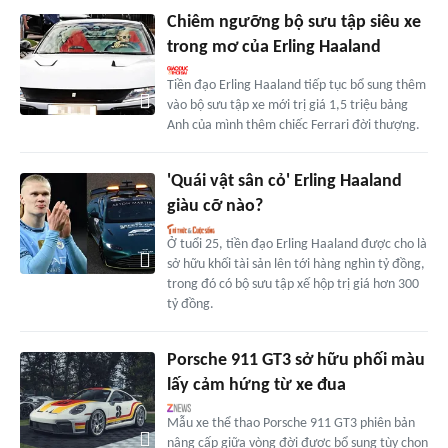
Chiêm ngưỡng bộ sưu tập siêu xe
trong mơ của Erling Haaland
Tiền đạo Erling Haaland tiếp tục bổ sung thêm
vào bộ sưu tập xe mới trị giá 1,5 triệu bảng
Anh của mình thêm chiếc Ferrari đời thượng.
'Quái vật sân cỏ' Erling Haaland
giàu cỡ nào?
Ở tuổi 25, tiền đạo Erling Haaland được cho là
sở hữu khối tài sản lên tới hàng nghìn tỷ đồng,
trong đó có bộ sưu tập xế hộp trị giá hơn 300
tỷ đồng.
Porsche 911 GT3 sở hữu phối màu
lấy cảm hứng từ xe đua
Mẫu xe thể thao Porsche 911 GT3 phiên bản
nâng cấp giữa vòng đời được bổ sung tùy chọn