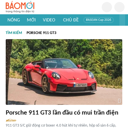
NÓNG
MỚI
VIDEO
CHỦ ĐỀ
#ASEAN Cup 2026
#Trí tuệ nhân tạo
#Mỹ - Iran
#Khám phá Việt Nam
TÌM KIẾM
PORSCHE 911 GT3
#Khám phá thế giới
Porsche 911 GT3 lần đầu có mui trần điện
911 GT3 S/C giữ động cơ boxer 4.0 hút khí tự nhiên, hộp số sàn 6 cấp,