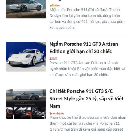
Một chiếc Porsche 911 đời cũ được Theon
Design làm lại gần như toàn bộ, dùng thân
carbon và động cơ 421 mã lực, giá chưa gồm
xe nguyên bản.
Ngắm Porsche 911 GT3 Artisan
Edition giới hạn chỉ 30 chiếc
Porsche 911 GT3 Artisan Edition tri ân các
nghệ nhân Nhật Bản với phối màu đặc biệt và
chỉ được sản xuất giới hạn 30 chiếc.
Chi tiết Porsche 911 GT3 S/C
Street Style gần 25 tỷ, sắp về Việt
Nam
Phân khúc xe thể thao siêu sang vừa đón nhận
thêm một cái tên gây chú ý là Porsche 911
GT3 S/C mui trần đi kèm gói nâng cấp Street