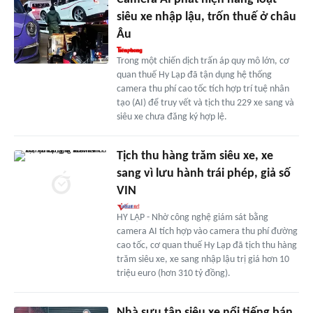
siêu xe nhập lậu, trốn thuế ở châu
Âu
Trong một chiến dịch trấn áp quy mô lớn, cơ
quan thuế Hy Lạp đã tận dụng hệ thống
camera thu phí cao tốc tích hợp trí tuệ nhân
tạo (AI) để truy vết và tịch thu 229 xe sang và
siêu xe chưa đăng ký hợp lệ.
Tịch thu hàng trăm siêu xe, xe
sang vì lưu hành trái phép, giả số
VIN
HY LẠP - Nhờ công nghệ giám sát bằng
camera AI tích hợp vào camera thu phí đường
cao tốc, cơ quan thuế Hy Lạp đã tịch thu hàng
trăm siêu xe, xe sang nhập lậu trị giá hơn 10
triệu euro (hơn 310 tỷ đồng).
Nhà sưu tập siêu xe nổi tiếng bán