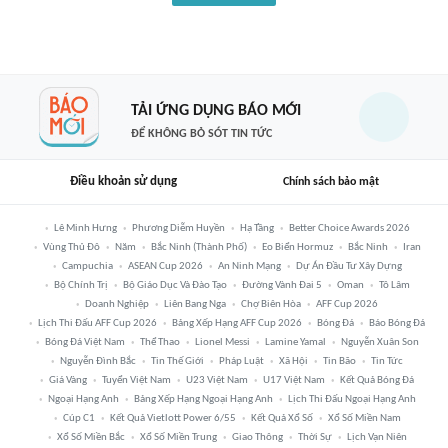
TẢI ỨNG DỤNG BÁO MỚI
ĐỂ KHÔNG BỎ SÓT TIN TỨC
Điều khoản sử dụng
Chính sách bảo mật
Lê Minh Hưng
Phương Diễm Huyền
Hạ Tầng
Better Choice Awards 2026
Vùng Thủ Đô
Năm
Bắc Ninh (thành Phố)
Eo Biển Hormuz
Bắc Ninh
Iran
Campuchia
ASEAN Cup 2026
An Ninh Mạng
Dự Án Đầu Tư Xây Dựng
Bộ Chính Trị
Bộ Giáo Dục Và Đào Tạo
Đường Vành Đai 5
Oman
Tô Lâm
Doanh Nghiệp
Liên Bang Nga
Chợ Biên Hòa
AFF Cup 2026
Lịch Thi Đấu AFF Cup 2026
Bảng Xếp Hạng AFF Cup 2026
Bóng Đá
Báo Bóng Đá
Bóng Đá Việt Nam
Thể Thao
Lionel Messi
Lamine Yamal
Nguyễn Xuân Son
Nguyễn Đình Bắc
Tin Thế Giới
Pháp Luật
Xã Hội
Tin Bão
Tin Tức
Giá Vàng
Tuyển Việt Nam
U23 Việt Nam
U17 Việt Nam
Kết Quả Bóng Đá
Ngoại Hạng Anh
Bảng Xếp Hạng Ngoại Hạng Anh
Lịch Thi Đấu Ngoại Hạng Anh
Cúp C1
Kết Quả Vietlott Power 6/55
Kết Quả Xổ Số
Xổ Số Miền Nam
Xổ Số Miền Bắc
Xổ Số Miền Trung
Giao Thông
Thời Sự
Lịch Vạn Niên