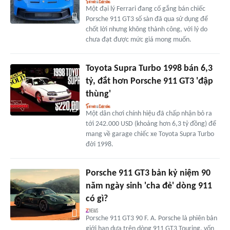
Một đại lý Ferrari đang cố gắng bán chiếc
Porsche 911 GT3 số sàn đã qua sử dụng để
chốt lời nhưng không thành công, với lý do
chưa đạt được mức giá mong muốn.
Toyota Supra Turbo 1998 bán 6,3
tỷ, đắt hơn Porsche 911 GT3 'đập
thùng'
Một dân chơi chính hiệu đã chấp nhận bỏ ra
tới 242.000 USD (khoảng hơn 6,3 tỷ đồng) để
mang về garage chiếc xe Toyota Supra Turbo
đời 1998.
Porsche 911 GT3 bản kỷ niệm 90
năm ngày sinh 'cha đẻ' dòng 911
có gì?
Porsche 911 GT3 90 F. A. Porsche là phiên bản
giới hạn dựa trên dòng 911 GT3 Touring, vốn