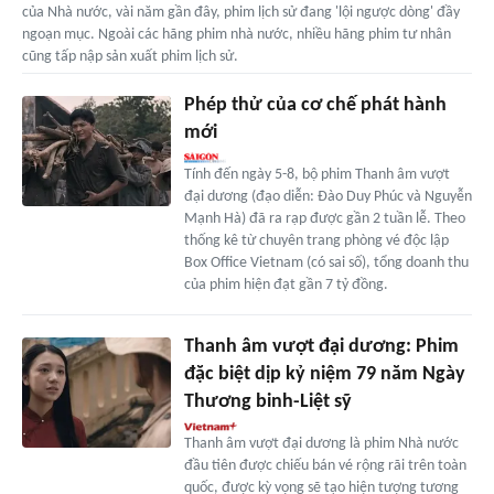
của Nhà nước, vài năm gần đây, phim lịch sử đang 'lội ngược dòng' đầy
ngoạn mục. Ngoài các hãng phim nhà nước, nhiều hãng phim tư nhân
cũng tấp nập sản xuất phim lịch sử.
Phép thử của cơ chế phát hành
mới
Tính đến ngày 5-8, bộ phim Thanh âm vượt
đại dương (đạo diễn: Đào Duy Phúc và Nguyễn
Mạnh Hà) đã ra rạp được gần 2 tuần lễ. Theo
thống kê từ chuyên trang phòng vé độc lập
Box Office Vietnam (có sai số), tổng doanh thu
của phim hiện đạt gần 7 tỷ đồng.
Thanh âm vượt đại dương: Phim
đặc biệt dịp kỷ niệm 79 năm Ngày
Thương binh-Liệt sỹ
Thanh âm vượt đại dương là phim Nhà nước
đầu tiên được chiếu bán vé rộng rãi trên toàn
quốc, được kỳ vọng sẽ tạo hiện tượng tương