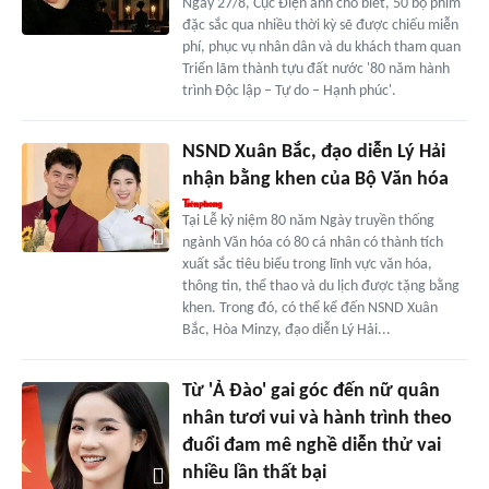
Ngày 27/8, Cục Điện ảnh cho biết, 50 bộ phim
đặc sắc qua nhiều thời kỳ sẽ được chiếu miễn
phí, phục vụ nhân dân và du khách tham quan
Triển lãm thành tựu đất nước '80 năm hành
trình Độc lập – Tự do – Hạnh phúc'.
NSND Xuân Bắc, đạo diễn Lý Hải
nhận bằng khen của Bộ Văn hóa
Tại Lễ kỷ niệm 80 năm Ngày truyền thống
ngành Văn hóa có 80 cá nhân có thành tích
xuất sắc tiêu biểu trong lĩnh vực văn hóa,
thông tin, thể thao và du lịch được tặng bằng
khen. Trong đó, có thể kể đến NSND Xuân
Bắc, Hòa Minzy, đạo diễn Lý Hải...
Từ 'Ả Đào' gai góc đến nữ quân
nhân tươi vui và hành trình theo
đuổi đam mê nghề diễn thử vai
nhiều lần thất bại