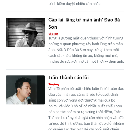
trình kiểm duyệt nhiều cân nhắc.
Gặp lại 'lãng tử màn ảnh' Đào Bá
Sơn
Từng là gương mặt quen thuộc với hình tượng
những sĩ quan phương Tây lạnh lùng trên màn
ảnh, NSND Đào Bá Sơn nay trở lại theo một
cách rất khác: không ồn ào, không mới mẻ,
nhưng đủ sức gợi nhớ cả một thời kỳ điện ảnh.
Trấn Thành cáo lỗi
Vấn đề phân bổ suất chiếu luôn là bài toán đau
đầu của nhà rạp, cũng là yếu tố quyết định
sống còn với vòng đời thương mại của bộ
phim. Về việc 'Thỏ ơi' có nhiều suất chiếu hơn
hẳn ba tác phẩm ra rạp cùng thời điểm, Trấn
Thành cho rằng khán giả cần nhìn nhận vấn đề
từ góc độ thị trường, bản thân đạo diễn không
có quyền lực đặc biệt để chi phối suất chiếu.