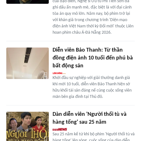
của đạo diễn, Nghệ sĩ Ưu tú Phi Tiến Sơn đã
ghi dấu ấn mạnh mẽ, đặc biệt là với đại cảnh
tòa án quy mô lớn. Năm nay, bộ phim trở lại
với khán giả trong chương trình 'Diện mạo
điện ảnh Việt Nam thời kỳ Đổi mới' thuộc Liên
hoan phim châu Á-Đà Nẵng 2026.
Diễn viên Bảo Thanh: Từ thần
đồng điện ảnh 10 tuổi đến phú bà
bất động sản
Khởi đầu sự nghiệp với giải thưởng danh giá
khi mới 10 tuổi, diễn viên Bảo Thanh hiện sở
hữu khối tài sản đáng nể cùng cuộc sống viên
mãn bên gia đình tại Thủ đô.
Dàn diễn viên 'Người thổi tù và
hàng tổng' sau 25 năm
Sau 25 năm kể từ khi bộ phim 'Người thổi tù và
hàng tổng' lên sóng, cuộc sống của dàn diễn