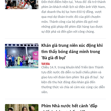
Đến thời điểm hiện tại, 'Mưa đỏ' đã trở thành
phim ăn khách nhất lịch sử điện ảnh Việt Nam,
đạt doanh thu kỷ lục hơn 650 tỷ đồng, vượt
qua mọi dự đoán trước đó của giới chuyên
môn. Thành công của bộ phim đã gợi mở
những giải pháp để phim đặt hàng tạo được
sự đột phá và đến gần với công chúng.
Khán giả trung niên xúc động khi
tìm thấy bóng dáng mình trong
'Bà già đi bụi'
Chiều 14.9, trong khuôn khổ Triển lãm Thành
tựu đất nước đã diễn ra buổi chiếu phim và
giao lưu với đoàn làm phim 'Bà già đi bụi'. Sự
kiện đã thu hút đông đảo khán giả đến
thưởng thức và chia sẻ cảm xúc cùng các diễn
viên.
Phim Nhà nước hết cảnh 'đắp