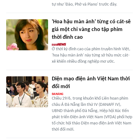
tự như 'Đào, Phở và Piano' trước đây.
'Hoa hậu màn ảnh' từng có cát-sê
giá một chỉ vàng cho tập phim
thời đỉnh cao
Ở thời kỳ đỉnh cao của phim truyền hình Việt,
'hoa hậu màn ảnh' này từng sở hữu mức cát-
xê khiến nhiều đồng nghiệp mơ ước.
Diện mạo điện ảnh Việt Nam thời
đổi mới
Chiều 29/6, trong khuôn khổ Liên hoan phim
châu Á Đà Nẵng lần thứ IV (DANAFF IV),
UBND thành phố Đà Nẵng, Hiệp hội Xúc tiến
phát triển Điện ảnh Việt Nam (VFDA) phối hợp
tổ chức hội thảo Diện mạo điện ảnh Việt Nam
thời đổi mới.