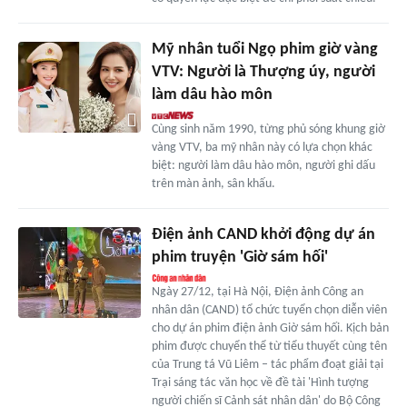
Mỹ nhân tuổi Ngọ phim giờ vàng
VTV: Người là Thượng úy, người
làm dâu hào môn
Cùng sinh năm 1990, từng phủ sóng khung giờ
vàng VTV, ba mỹ nhân này có lựa chọn khác
biệt: người làm dâu hào môn, người ghi dấu
trên màn ảnh, sân khấu.
Điện ảnh CAND khởi động dự án
phim truyện 'Giờ sám hối'
Ngày 27/12, tại Hà Nội, Điện ảnh Công an
nhân dân (CAND) tổ chức tuyển chọn diễn viên
cho dự án phim điện ảnh Giờ sám hối. Kịch bản
phim được chuyển thể từ tiểu thuyết cùng tên
của Trung tá Vũ Liêm – tác phẩm đoạt giải tại
Trại sáng tác văn học về đề tài 'Hình tượng
người chiến sĩ Cảnh sát nhân dân' do Bộ Công