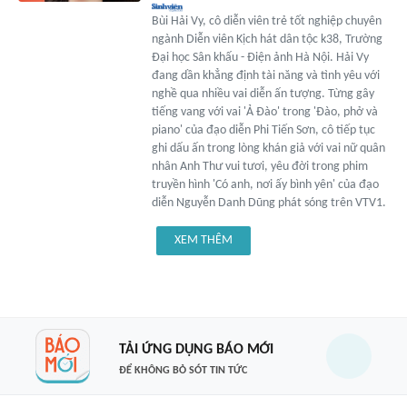
Bùi Hải Vy, cô diễn viên trẻ tốt nghiệp chuyên
ngành Diễn viên Kịch hát dân tộc k38, Trường
Đại học Sân khấu - Điện ảnh Hà Nội. Hải Vy
đang dần khẳng định tài năng và tình yêu với
nghề qua nhiều vai diễn ấn tượng. Từng gây
tiếng vang với vai 'Ả Đào' trong 'Đào, phở và
piano' của đạo diễn Phi Tiến Sơn, cô tiếp tục
ghi dấu ấn trong lòng khán giả với vai nữ quân
nhân Anh Thư vui tươi, yêu đời trong phim
truyền hình 'Có anh, nơi ấy bình yên' của đạo
diễn Nguyễn Danh Dũng phát sóng trên VTV1.
XEM THÊM
TẢI ỨNG DỤNG BÁO MỚI
ĐỂ KHÔNG BỎ SÓT TIN TỨC