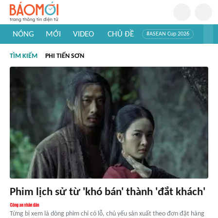
NÓNG
MỚI
VIDEO
CHỦ ĐỀ
#ASEAN Cup 2026
#Trí tuệ nhân tạo
#Mỹ - Iran
#Khám phá Việt Nam
TÌM KIẾM
PHI TIẾN SƠN
#Khám phá thế giới
Phim lịch sử từ 'khó bán' thành 'đắt khách'
Từng bị xem là dòng phim chỉ có lỗ, chủ yếu sản xuất theo đơn đặt hàng