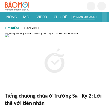
NÓNG
MỚI
VIDEO
CHỦ ĐỀ
#ASEAN Cup 2026
#Trí tuệ nhân tạo
#Mỹ - Iran
#Khám phá Việt Nam
TÌM KIẾM
PHAN VINH
#Khám phá thế giới
Tiếng chuông chùa ở Trường Sa - Kỳ 2: Lời
thề với tiền nhân