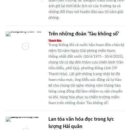
quần đảo Trường Sa, Báogiới thiệu những hình
ảnh ghi lại thời khắc lịch sử của Trường Sa và
những đổi thay nơi huyện đảo sau 50 năm giải
phóng.
Trên những đoàn 'Tàu không số'
Trong không khí cả nước hân hoan đón chào kỷ
niệm 50 năm Ngày Giải phóng miền Nam,
thống nhất đất nước (30/4/1975 - 30/4/2025),
chúng tôi có dịp đến thăm cựu chiến binh Trần
Hữu Điểu, phố Quý, phường Đông Lĩnh (TP
Thanh Hóa). Lật giở những trang nhật ký đã
hoen màu mực, ông Điểu xúc động và tự hào
kể cho chúng tôi nghe những năm tháng hào
hùng cùng đồng đội làm nhiệm vụ vận chuyển
vũ khí, hàng hóa phục vụ chiến trường miền
Nam trên những đoàn 'Tàu không số'.
Lan tỏa văn hóa đọc trong lực
lượng Hải quân