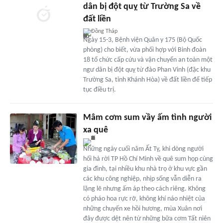
dân bị đột quỵ từ Trường Sa về
đất liền
Đồng Tháp
Ngày 15-3, Bệnh viện Quân y 175 (Bộ Quốc
phòng) cho biết, vừa phối hợp với Binh đoàn
18 tổ chức cấp cứu và vận chuyển an toàn một
ngư dân bị đột quỵ từ đảo Phan Vinh (đặc khu
Trường Sa, tỉnh Khánh Hòa) về đất liền để tiếp
tục điều trị.
Mâm cơm sum vầy ấm tình người
xa quê
Những ngày cuối năm Ất Tỵ, khi dòng người
hối hả rời TP Hồ Chí Minh về quê sum họp cùng
gia đình, tại nhiều khu nhà trọ ở khu vực gần
các khu công nghiệp, nhịp sống vẫn diễn ra
lặng lẽ nhưng ấm áp theo cách riêng. Không
có pháo hoa rực rỡ, không khí náo nhiệt của
những chuyến xe hồi hương, mùa Xuân nơi
đây được dệt nên từ những bữa cơm Tất niên