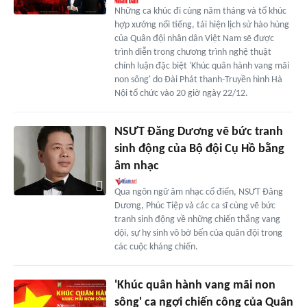
Những ca khúc đi cùng năm tháng và tổ khúc
hợp xướng nổi tiếng, tái hiện lịch sử hào hùng
của Quân đội nhân dân Việt Nam sẽ được
trình diễn trong chương trình nghệ thuật
chính luận đặc biệt 'Khúc quân hành vang mãi
non sông' do Đài Phát thanh-Truyền hình Hà
Nội tổ chức vào 20 giờ ngày 22/12.
NSƯT Đăng Dương vẽ bức tranh
sinh động của Bộ đội Cụ Hồ bằng
âm nhạc
Qua ngôn ngữ âm nhạc cổ điển, NSƯT Đăng
Dương, Phúc Tiệp và các ca sĩ cùng vẽ bức
tranh sinh động về những chiến thắng vang
dội, sự hy sinh vô bờ bến của quân đội trong
các cuộc kháng chiến.
'Khúc quân hành vang mãi non
sông' ca ngợi chiến công của Quân