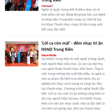
Trung Kiên
Nghệ sỹ Quốc Hưng tiết lộ đêm nhạc sẽ có
một phần rất xúc động khi giọng hát của Nghệ
sỹ Nhân dân Trung Kiên cùng các thế hệ học
trò Khoa Thanh nhạc cùng cất lên trong một
tiết mục đặc biệt.
'Lời ca còn mãi' - đêm nhạc tri ân
NSND Trung Kiên
GS.NSND Trung Kiên là một nghệ sĩ lừng danh,
một người thầy mẫu mực, là cây cây đại thụ
của nghệ thuật thanh nhạc Việt Nam. Ông là
một trong những tên tuổi tiêu biểu, là nghệ sĩ,
nhà sư phạm đã hiến trọn đời mình cho sự
nghiệp âm nhạc cách mạng và công tác đào
tạo thanh nhạc. Chương trình nghệ thuật đặc
biệt 'Lời ca còn mãi' tri ân những cống hiến to
lớn của người thầy tài hoa, GS.NSND Trung
Kiên cho nền âm nhạc nước nhà và đặc biệt là
cho lĩnh vực giảng dạy, đào tạo thanh nhạc