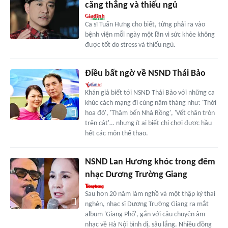
căng thẳng và thiếu ngủ
Ca sĩ Tuấn Hưng cho biết, từng phải ra vào
bệnh viện mỗi ngày một lần vì sức khỏe không
được tốt do stress và thiếu ngủ.
Điều bất ngờ về NSND Thái Bảo
Khán giả biết tới NSND Thái Bảo với những ca
khúc cách mạng đi cùng năm tháng như: 'Thời
hoa đỏ', 'Thăm bến Nhà Rồng', 'Vết chân tròn
trên cát'… nhưng ít ai biết chị chơi được hầu
hết các môn thể thao.
NSND Lan Hương khóc trong đêm
nhạc Dương Trường Giang
Sau hơn 20 năm làm nghề và một thập kỷ thai
nghén, nhạc sĩ Dương Trường Giang ra mắt
album 'Giang Phố', gắn với câu chuyện âm
nhạc về Hà Nội bình dị, sâu lắng. Nhiều đồng