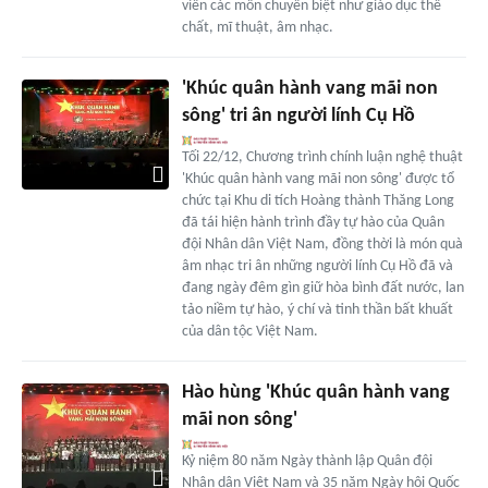
viên các môn chuyên biệt như giáo dục thể
chất, mĩ thuật, âm nhạc.
'Khúc quân hành vang mãi non
sông' tri ân người lính Cụ Hồ
Tối 22/12, Chương trình chính luận nghệ thuật
'Khúc quân hành vang mãi non sông' được tổ
chức tại Khu di tích Hoàng thành Thăng Long
đã tái hiện hành trình đầy tự hào của Quân
đội Nhân dân Việt Nam, đồng thời là món quà
âm nhạc tri ân những người lính Cụ Hồ đã và
đang ngày đêm gìn giữ hòa bình đất nước, lan
tảo niềm tự hào, ý chí và tinh thần bất khuất
của dân tộc Việt Nam.
Hào hùng 'Khúc quân hành vang
mãi non sông'
Kỷ niệm 80 năm Ngày thành lập Quân đội
Nhân dân Việt Nam và 35 năm Ngày hội Quốc