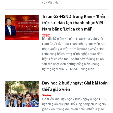
của Việt Nam.
Tri ân GS-NSND Trung Kiên - 'Kiến
trúc sư' đào tạo thanh nhạc Việt
Nam bằng 'Lời ca còn mãi'
hân dịp kỷ niệm 43 năm Ngày Nhà giáo Việt
Nam (20/11), Khoa Thanh nhạc, Học viện Âm
nhạc Quốc gia Việt Nam (HVANQGVN) chính
thức công bố chương trình nghệ thuật đặc
biệt 'Lời ca còn mãi' nhằm bày tỏ lòng tri ân
sâu sắc nhất đến những cống hiến không
ngừng nghỉ của GS. NSND Trung Kiên
Dạy học 2 buổi/ngày: Giải bài toán
thiếu giáo viên
Để triển khai dạy học 2 buổi/ngày ở bậc THCS,
ngành giáo dục phải bổ sung hàng chục nghìn
giáo viên, trong đó, thiếu nhiều nhất là giáo