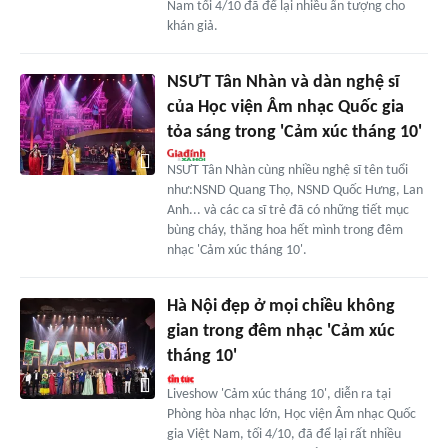
Nam tối 4/10 đã để lại nhiều ấn tượng cho
khán giả.
NSƯT Tân Nhàn và dàn nghệ sĩ
của Học viện Âm nhạc Quốc gia
tỏa sáng trong 'Cảm xúc tháng 10'
NSƯT Tân Nhàn cùng nhiều nghệ sĩ tên tuổi
như:NSND Quang Thọ, NSND Quốc Hưng, Lan
Anh... và các ca sĩ trẻ đã có những tiết mục
bùng cháy, thăng hoa hết mình trong đêm
nhạc 'Cảm xúc tháng 10'.
Hà Nội đẹp ở mọi chiều không
gian trong đêm nhạc 'Cảm xúc
tháng 10'
Liveshow 'Cảm xúc tháng 10', diễn ra tại
Phòng hòa nhạc lớn, Học viện Âm nhạc Quốc
gia Việt Nam, tối 4/10, đã để lại rất nhiều