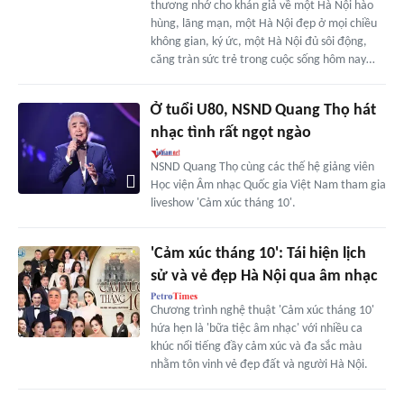
thương nhớ cho khán giả về một Hà Nội hào
hùng, lãng mạn, một Hà Nội đẹp ở mọi chiều
không gian, ký ức, một Hà Nội đủ sôi động,
căng tràn sức trẻ trong cuộc sống hôm nay…
Ở tuổi U80, NSND Quang Thọ hát
nhạc tình rất ngọt ngào
NSND Quang Thọ cùng các thế hệ giảng viên
Học viện Âm nhạc Quốc gia Việt Nam tham gia
liveshow 'Cảm xúc tháng 10'.
'Cảm xúc tháng 10': Tái hiện lịch
sử và vẻ đẹp Hà Nội qua âm nhạc
Chương trình nghệ thuật 'Cảm xúc tháng 10'
hứa hẹn là 'bữa tiệc âm nhạc' với nhiều ca
khúc nổi tiếng đầy cảm xúc và đa sắc màu
nhằm tôn vinh vẻ đẹp đất và người Hà Nội.