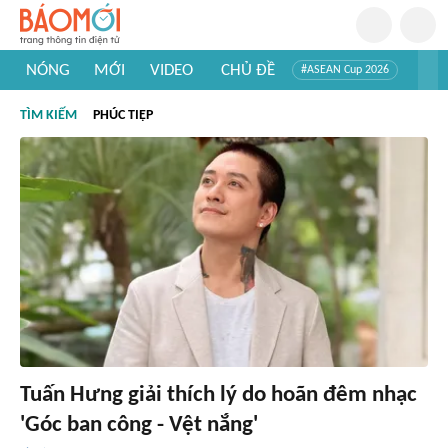
NÓNG
MỚI
VIDEO
CHỦ ĐỀ
#ASEAN Cup 2026
#Trí tuệ nhân tạo
#Mỹ - Iran
#Khám phá Việt Nam
TÌM KIẾM
PHÚC TIỆP
#Khám phá thế giới
Tuấn Hưng giải thích lý do hoãn đêm nhạc
'Góc ban công - Vệt nắng'