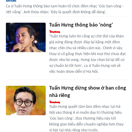
Ca sĩ Tuấn Hưng thông báo tạm hoãn tổ chức đêm nhạc 'Góc ban công -
Vệt nắng'. Anh thừa nhận: 'Đây là quyết định không dễ dàng'.
Tuấn Hưng thông báo 'nóng'
'Tuấn Hưng luôn tin rằng sự chờ đợi của khán
giả xứng đáng được đáp lại bằng một đêm
nhạc chỉn chu và nhiều cảm xúc. Chính vì vậy,
thay vì cố gắng thực hiện khi mọi thứ chưa đạt
được như kỳ vọng, Hưng lựa chọn lùi lại để có
sự chuẩn bị tốt hơn', ca sĩ Tuấn Hưng nói về
việc hoãn show diễn ở Hà Nội.
Tuấn Hưng dừng show ở ban công
nhà riêng
Tuấn Hưng quyết tâm làm đêm nhạc tại Hà
Nội vào tháng 6 vì muốn duy trì thương hiệu
'Góc ban công', đưa thương hiệu này tới
không gian biểu diễn chuyên nghiệp hơn thay
vì hát tại nhà riêng như trước.