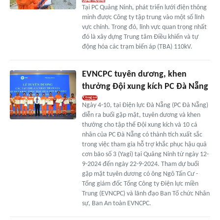
Tại PC Quảng Ninh, phát triển lưới điện thông
minh được Công ty tập trung vào một số lĩnh
vực chính. Trong đó, lĩnh vực quan trọng nhất
đó là xây dựng Trung tâm Điều khiển và tự
động hóa các trạm biến áp (TBA) 110kV.
EVNCPC tuyên dương, khen
thưởng Đội xung kích PC Đà Nẵng
Ngày 4-10, tại Điện lực Đà Nẵng (PC Đà Nẵng)
diễn ra buổi gặp mặt, tuyên dương và khen
thưởng cho tập thể Đội xung kích và 10 cá
nhân của PC Đà Nẵng có thành tích xuất sắc
trong việc tham gia hỗ trợ khắc phục hậu quả
cơn bão số 3 (Yagi) tại Quảng Ninh từ ngày 12-
9-2024 đến ngày 22-9-2024. Tham dự buổi
gặp mặt tuyên dương có ông Ngô Tấn Cư -
Tổng giám đốc Tổng Công ty Điện lực miền
Trung (EVNCPC) và lãnh đạo Ban Tổ chức Nhân
sự, Ban An toàn EVNCPC.