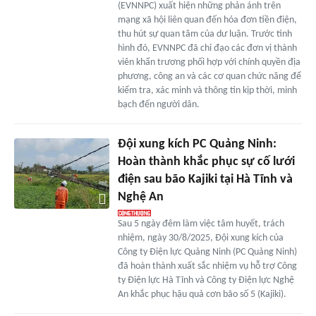
(EVNNPC) xuất hiện những phản ánh trên
mạng xã hội liên quan đến hóa đơn tiền điện,
thu hút sự quan tâm của dư luận. Trước tình
hình đó, EVNNPC đã chỉ đạo các đơn vị thành
viên khẩn trương phối hợp với chính quyền địa
phương, công an và các cơ quan chức năng để
kiểm tra, xác minh và thông tin kịp thời, minh
bạch đến người dân.
Đội xung kích PC Quảng Ninh:
Hoàn thành khắc phục sự cố lưới
điện sau bão Kajiki tại Hà Tĩnh và
Nghệ An
Sau 5 ngày đêm làm việc tâm huyết, trách
nhiệm, ngày 30/8/2025, Đội xung kích của
Công ty Điện lực Quảng Ninh (PC Quảng Ninh)
đã hoàn thành xuất sắc nhiệm vụ hỗ trợ Công
ty Điện lực Hà Tĩnh và Công ty Điện lực Nghệ
An khắc phục hậu quả cơn bão số 5 (Kajiki).