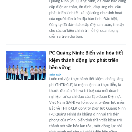
Quảng Ninh (PC Quảng Ninh) đã đảm bảo cung
cấp điện an toàn, ổn định, đáp ứng nhu cầu
phát triển kinh tế - xã hội cũng như sinh hoạt
của người dân trên địa bàn tỉnh. Đặc biệt,
Công ty đã đảm bảo cấp điện an toàn, tin cậy
cho các sự kiện chính trị, lễ hội quan trọng
diễn ra trên địa bàn.
PC Quảng Ninh: Biến văn hóa tiết
kiệm thành động lực phát triển
bền vững
Luôn coi việc thực hành tiết kiệm, chống lãng
phí (THTK-CLP) là mệnh lệnh từ thực tiễn, là
thước đo bản lĩnh và trí tuệ của mỗi doanh
nghiệp, từ sự chỉ đạo của Tập đoàn Điện lực
Việt Nam (EVN) và Tổng công ty Điện lực miền
Bắc về THTK-CLP, Công ty Điện lực Quảng Ninh
(PC Quảng Ninh) đã khẳng định vai trò tiên
phong của mình, biến tinh thần tiết kiệm trở
thành nét văn hóa lan tỏa, một động lực nội