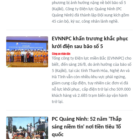
phương bị ảnh hưởng nặng nề bởi bão số 5
(Kajiki), Công ty Điện lực Quảng Ninh (PC
Quảng Ninh) đã thành lập Đội xung kích gồm
45 cán bộ, kỹ sư, công nhân lành nghề.
EVNNPC khẩn trương khắc phục
lưới điện sau bão số 5
Tổng công ty Điện lực miền Bắc (EVNNPC) cho
biết, đến sáng 26/8, do ảnh hưởng của bão số
5 (Kajiki), tại các tỉnh Thanh Hóa, Nghệ An và
Hà Tĩnh vẫn còn nhiều khu vực phải ngừng,
giảm cung cấp điện, tuy nhiên các đơn vị đã
nỗ lực khôi phục, cấp điện trở lại cho 509.000
khách hàng và 2.685 trạm biến áp vận hành
trở lại.
PC Quảng Ninh: 52 năm 'Thắp
sáng niềm tin' nơi tiền tiêu Tổ
quốc