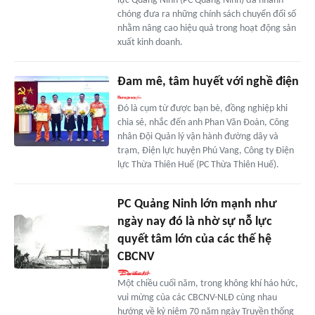
lực Quảng Ninh (PC Quảng Ninh) đã nhanh
chóng đưa ra những chính sách chuyển đổi số
nhằm nâng cao hiệu quả trong hoạt động sản
xuất kinh doanh.
Đam mê, tâm huyết với nghề điện
Đó là cụm từ được bạn bè, đồng nghiệp khi
chia sẻ, nhắc đến anh Phan Văn Đoàn, Công
nhân Đội Quản lý vận hành đường dây và
trạm, Điện lực huyện Phú Vang, Công ty Điện
lực Thừa Thiên Huế (PC Thừa Thiên Huế).
PC Quảng Ninh lớn mạnh như
ngày nay đó là nhờ sự nỗ lực
quyết tâm lớn của các thế hệ
CBCNV
Một chiều cuối năm, trong không khí háo hức,
vui mừng của các CBCNV-NLĐ cùng nhau
hướng về kỷ niệm 70 năm ngày Truyền thống