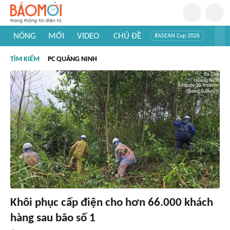
NÓNG
MỚI
VIDEO
CHỦ ĐỀ
#ASEAN Cup 2026
#Trí tuệ nhân tạo
#Mỹ - Iran
#Khám phá Việt Nam
TÌM KIẾM
PC QUẢNG NINH
#Khám phá thế giới
Khôi phục cấp điện cho hơn 66.000 khách
hàng sau bão số 1