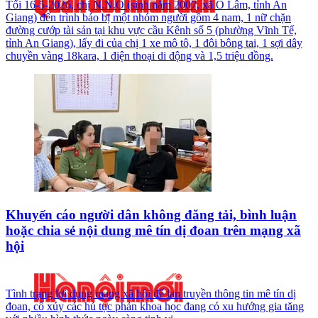
Tối 16-5-2026, chị N.N.O (sinh năm 2007, xã Ô Lâm, tỉnh An
Giang) đến trình báo bị một nhóm người gồm 4 nam, 1 nữ chặn
đường cướp tài sản tại khu vực cầu Kênh số 5 (phường Vĩnh Tế,
tỉnh An Giang), lấy đi của chị 1 xe mô tô, 1 đôi bông tai, 1 sợi dây
chuyền vàng 18kara, 1 điện thoại di động và 1,5 triệu đồng.
Khuyến cáo người dân không đăng tải, bình luận
hoặc chia sẻ nội dung mê tín dị đoan trên mạng xã
hội
Tình trạng lợi dụng mạng xã hội để lan truyền thông tin mê tín dị
đoan, cổ xúy các hủ tục phản khoa học đang có xu hướng gia tăng