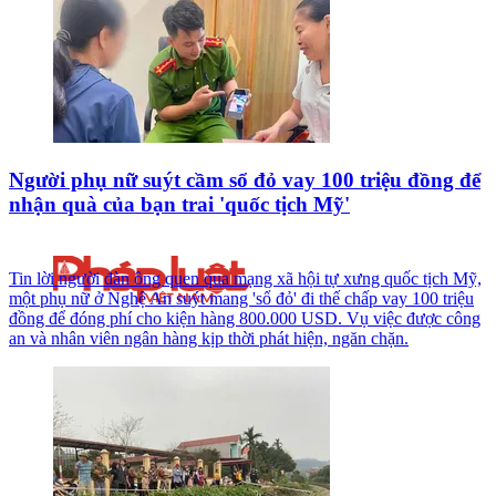
Người phụ nữ suýt cầm sổ đỏ vay 100 triệu đồng để
nhận quà của bạn trai 'quốc tịch Mỹ'
Tin lời người đàn ông quen qua mạng xã hội tự xưng quốc tịch Mỹ,
một phụ nữ ở Nghệ An suýt mang 'sổ đỏ' đi thế chấp vay 100 triệu
đồng để đóng phí cho kiện hàng 800.000 USD. Vụ việc được công
an và nhân viên ngân hàng kịp thời phát hiện, ngăn chặn.