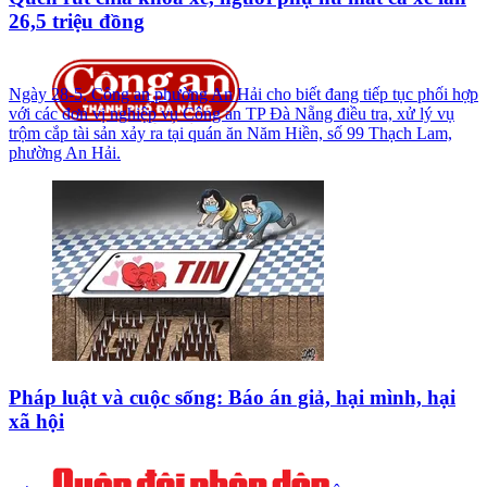
26,5 triệu đồng
Ngày 28-5, Công an phường An Hải cho biết đang tiếp tục phối hợp
với các đơn vị nghiệp vụ Công an TP Đà Nẵng điều tra, xử lý vụ
trộm cắp tài sản xảy ra tại quán ăn Năm Hiền, số 99 Thạch Lam,
phường An Hải.
Pháp luật và cuộc sống: Báo án giả, hại mình, hại
xã hội