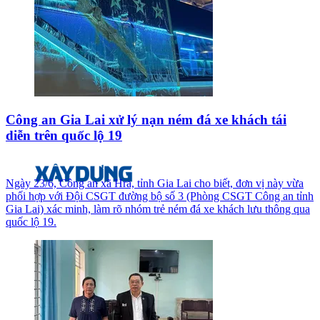
Công an Gia Lai xử lý nạn ném đá xe khách tái
diễn trên quốc lộ 19
Ngày 23/6, Công an xã Hra, tỉnh Gia Lai cho biết, đơn vị này vừa
phối hợp với Đội CSGT đường bộ số 3 (Phòng CSGT Công an tỉnh
Gia Lai) xác minh, làm rõ nhóm trẻ ném đá xe khách lưu thông qua
quốc lộ 19.