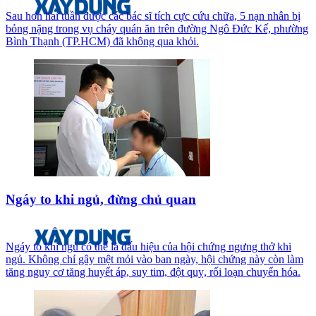
Sau hơn hai tuần được các bác sĩ tích cực cứu chữa, 5 nạn nhân bị
bỏng nặng trong vụ cháy quán ăn trên đường Ngô Đức Kế, phường
Bình Thạnh (TP.HCM) đã không qua khỏi.
Ngáy to khi ngủ, đừng chủ quan
Ngáy to khi ngủ có thể là dấu hiệu của hội chứng ngưng thở khi
ngủ. Không chỉ gây mệt mỏi vào ban ngày, hội chứng này còn làm
tăng nguy cơ tăng huyết áp, suy tim, đột quỵ, rối loạn chuyển hóa.