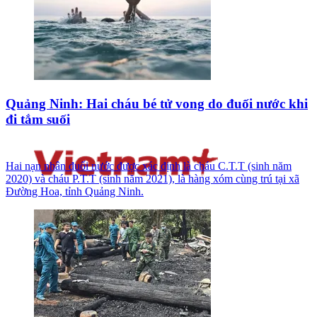
Quảng Ninh: Hai cháu bé tử vong do đuối nước khi
đi tắm suối
Hai nạn nhân đuối nước được xác định là cháu C.T.T (sinh năm
2020) và cháu P.T.T (sinh năm 2021), là hàng xóm cùng trú tại xã
Đường Hoa, tỉnh Quảng Ninh.