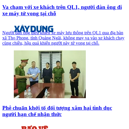
Va chạm với xe khách trên QL1, người đàn ông đi
xe máy tử vong tại chỗ
Người đàn ông điều khiển xe máy lưu thông trên QL1 qua địa bàn
xã Thọ Phong, tỉnh Quảng Ngãi, không may va vào xe khách chạy
cùng chiều, hậu quả khiến người này tử vong tại chỗ.
Phê chuẩn khởi tố đối tượng xâm hại tình dục
người hạn chế nhận thức