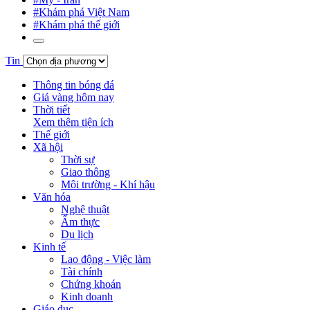
#Khám phá Việt Nam
#Khám phá thế giới
Tin
Thông tin bóng đá
Giá vàng hôm nay
Thời tiết
Xem thêm tiện ích
Thế giới
Xã hội
Thời sự
Giao thông
Môi trường - Khí hậu
Văn hóa
Nghệ thuật
Ẩm thực
Du lịch
Kinh tế
Lao động - Việc làm
Tài chính
Chứng khoán
Kinh doanh
Giáo dục