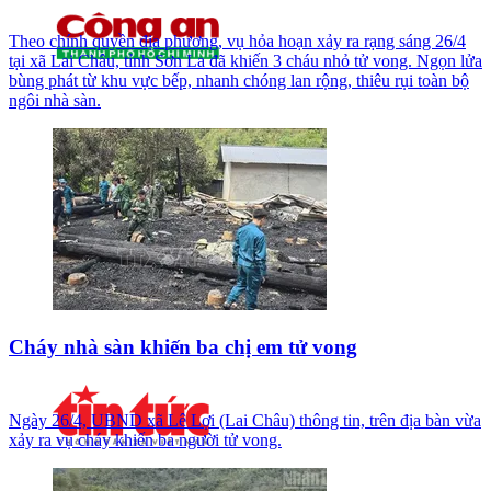
Theo chính quyền địa phương, vụ hỏa hoạn xảy ra rạng sáng 26/4
tại xã Lai Châu, tỉnh Sơn La đã khiến 3 cháu nhỏ tử vong. Ngọn lửa
bùng phát từ khu vực bếp, nhanh chóng lan rộng, thiêu rụi toàn bộ
ngôi nhà sàn.
Cháy nhà sàn khiến ba chị em tử vong
Ngày 26/4, UBND xã Lê Lợi (Lai Châu) thông tin, trên địa bàn vừa
xảy ra vụ cháy khiến ba người tử vong.