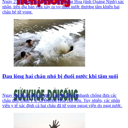
Ngày 27/4, lãnh đạo UBND xã Đường Hoa (tỉnh Quảng Ninh) xác
nhận, trên địa bàn vừa xảy ra vụ đuối nước thương tâm khiến hai
cháu bé tử vong.
Đau lòng hai cháu nhỏ bị đuối nước khi tắm suối
Ngay khi phát hiện sự việc, người dân đã nhanh chóng đưa các
cháu đến Trạm Y tế xã Đường Hoa cấp cứu. Tuy nhiên, các nhân
viên y tế xác định cả hai cháu đã tử vong ngoại viện do ngạt nước.