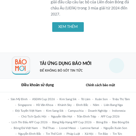
giải đấu cấp câu lạc bộ của Liên đoàn Bóng đá
châu Âu (UEFA) trong 3 mùa giải từ 2024 đến
2027.
XEM THÊM
TẢI ỨNG DỤNG BÁO MỚI
ĐỂ KHÔNG BỎ SÓT TIN TỨC
Điều khoản sử dụng
Chính sách bảo mật
Sân Mỹ Đình
ASEAN Cup 2026
Kim Sang Sik
Tô Lâm
Xuân Son
Triệu Thị Tâm
Singapore
Hồ Văn Khoa
Khánh Sky
Đình Bắc
Năm
Liên Bang Nga
Đội Tuyển Việt Nam
Kim Sang-Sik
Campuchia
Doanh Nghiệp
Indonesia
Chủ Tịch Quốc Hội
Nguyễn Văn Hợi
Trần Đình Tiệp
AFF Cup 2026
Lịch Thi Đấu AFF Cup 2026
Bảng Xếp Hạng AFF Cup 2026
Bóng Đá
Báo Bóng Đá
Bóng Đá Việt Nam
Thể Thao
Lionel Messi
Lamine Yamal
Nguyễn Xuân Son
Nguyễn Đình Bắc
Tin Thế Giới
Pháp Luật
Xã Hội
Tin Bão
Tin Tức