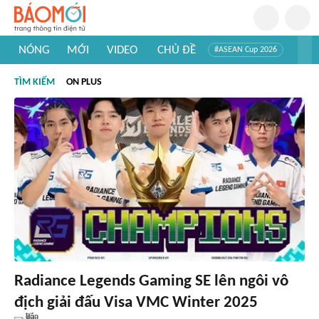
NÓNG
MỚI
VIDEO
CHỦ ĐỀ
#ASEAN Cup 2026
#Trí tuệ nhân tạo
#Mỹ - Iran
#Khám phá Việt Nam
TÌM KIẾM
ON PLUS
#Khám phá thế giới
Radiance Legends Gaming SE lên ngôi vô
địch giải đấu Visa VMC Winter 2025