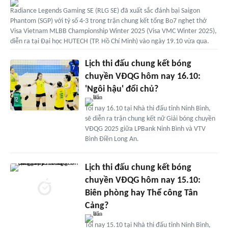
Radiance Legends Gaming SE (RLG SE) đã xuất sắc đánh bại Saigon
Phantom (SGP) với tỷ số 4-3 trong trận chung kết tổng Bo7 nghẹt thở
Visa Vietnam MLBB Championship Winter 2025 (Visa VMC Winter 2025),
diễn ra tại Đại học HUTECH (TP. Hồ Chí Minh) vào ngày 19.10 vừa qua.
Lịch thi đấu chung kết bóng
chuyền VĐQG hôm nay 16.10:
'Ngôi hậu' đổi chủ?
Tối nay 16.10 tại Nhà thi đấu tỉnh Ninh Bình,
sẽ diễn ra trận chung kết nữ Giải bóng chuyền
VĐQG 2025 giữa LPBank Ninh Bình và VTV
Bình Điền Long An.
Lịch thi đấu chung kết bóng
chuyền VĐQG hôm nay 15.10:
Biên phòng hay Thể công Tân
Cảng?
Tối nay 15.10 tại Nhà thi đấu tỉnh Ninh Bình,