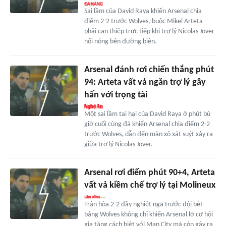
Sai lầm của David Raya khiến Arsenal chia
điểm 2-2 trước Wolves, buộc Mikel Arteta
phải can thiệp trực tiếp khi trợ lý Nicolas Jover
nổi nóng bên đường biên.
Arsenal đánh rơi chiến thắng phút
94: Arteta vất vả ngăn trợ lý gây
hấn với trọng tài
Một sai lầm tai hại của David Raya ở phút bù
giờ cuối cùng đã khiến Arsenal chia điểm 2-2
trước Wolves, dẫn đến màn xô xát suýt xảy ra
giữa trợ lý Nicolas Jover.
Arsenal rơi điểm phút 90+4, Arteta
vất vả kiềm chế trợ lý tại Molineux
Trận hòa 2-2 đầy nghiệt ngã trước đội bét
bảng Wolves không chỉ khiến Arsenal lỡ cơ hội
gia tăng cách biệt với Man City mà còn gây ra