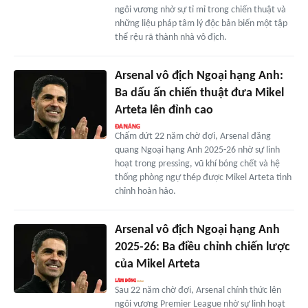
ngôi vương nhờ sự tỉ mỉ trong chiến thuật và
những liệu pháp tâm lý độc bản biến một tập
thể rệu rã thành nhà vô địch.
Arsenal vô địch Ngoại hạng Anh:
Ba dấu ấn chiến thuật đưa Mikel
Arteta lên đỉnh cao
Chấm dứt 22 năm chờ đợi, Arsenal đăng
quang Ngoại hạng Anh 2025-26 nhờ sự linh
hoạt trong pressing, vũ khí bóng chết và hệ
thống phòng ngự thép được Mikel Arteta tinh
chỉnh hoàn hảo.
Arsenal vô địch Ngoại hạng Anh
2025-26: Ba điều chỉnh chiến lược
của Mikel Arteta
Sau 22 năm chờ đợi, Arsenal chính thức lên
ngôi vương Premier League nhờ sự linh hoạt