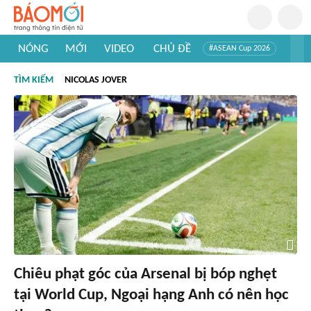
NÓNG
MỚI
VIDEO
CHỦ ĐỀ
#ASEAN Cup 2026
#Trí tuệ nhân tạo
#Mỹ - Iran
#Khám phá Việt Nam
TÌM KIẾM
NICOLAS JOVER
#Khám phá thế giới
Chiêu phạt góc của Arsenal bị bóp nghẹt
tại World Cup, Ngoại hạng Anh có nên học