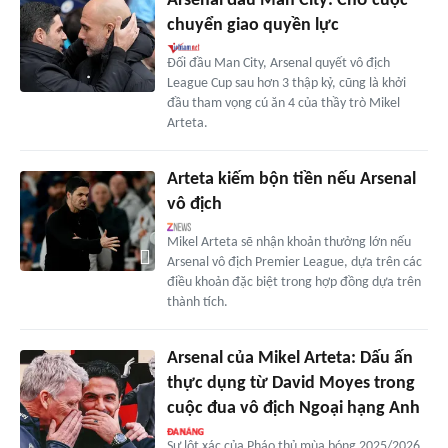
Arsenal đấu Man City: Chờ cuộc
chuyển giao quyền lực
Đối đầu Man City, Arsenal quyết vô địch
League Cup sau hơn 3 thập kỷ, cũng là khởi
đầu tham vọng cú ăn 4 của thầy trò Mikel
Arteta.
Arteta kiếm bộn tiền nếu Arsenal
vô địch
Mikel Arteta sẽ nhận khoản thưởng lớn nếu
Arsenal vô địch Premier League, dựa trên các
điều khoản đặc biệt trong hợp đồng dựa trên
thành tích.
Arsenal của Mikel Arteta: Dấu ấn
thực dụng từ David Moyes trong
cuộc đua vô địch Ngoại hạng Anh
Sự lột xác của Pháo thủ mùa bóng 2025/2026