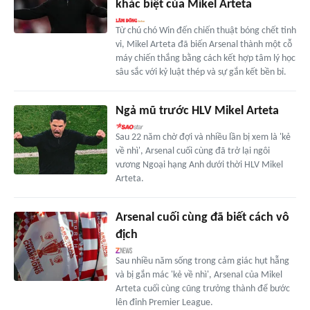
khác biệt của Mikel Arteta
Từ chú chó Win đến chiến thuật bóng chết tinh
vi, Mikel Arteta đã biến Arsenal thành một cỗ
máy chiến thắng bằng cách kết hợp tâm lý học
sâu sắc với kỷ luật thép và sự gắn kết bền bỉ.
Ngả mũ trước HLV Mikel Arteta
Sau 22 năm chờ đợi và nhiều lần bị xem là 'kẻ
về nhì', Arsenal cuối cùng đã trở lại ngôi
vương Ngoại hạng Anh dưới thời HLV Mikel
Arteta.
Arsenal cuối cùng đã biết cách vô
địch
Sau nhiều năm sống trong cảm giác hụt hẫng
và bị gắn mác 'kẻ về nhì', Arsenal của Mikel
Arteta cuối cùng cũng trưởng thành để bước
lên đỉnh Premier League.