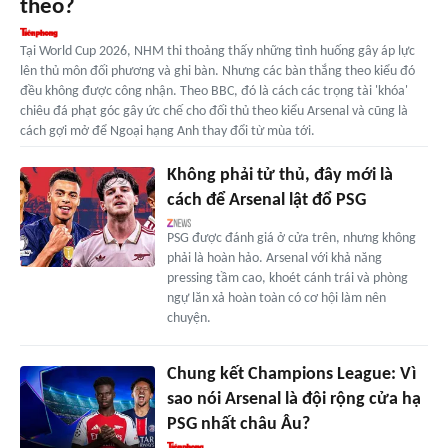
theo?
Tại World Cup 2026, NHM thi thoảng thấy những tình huống gây áp lực
lên thủ môn đối phương và ghi bàn. Nhưng các bàn thắng theo kiểu đó
đều không được công nhận. Theo BBC, đó là cách các trọng tài 'khóa'
chiêu đá phạt góc gây ức chế cho đối thủ theo kiểu Arsenal và cũng là
cách gợi mở để Ngoại hạng Anh thay đổi từ mùa tới.
Không phải tử thủ, đây mới là
cách để Arsenal lật đổ PSG
PSG được đánh giá ở cửa trên, nhưng không
phải là hoàn hảo. Arsenal với khả năng
pressing tầm cao, khoét cánh trái và phòng
ngự lăn xả hoàn toàn có cơ hội làm nên
chuyện.
Chung kết Champions League: Vì
sao nói Arsenal là đội rộng cửa hạ
PSG nhất châu Âu?