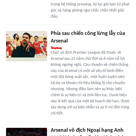
trong hệ thống pressing, kỷ lục ghi bàn từ phạt
góc và hàng phòng ngự chắc chắn nhất giải
đấu.
Phía sau chiến công lừng lẫy của
Arsenal
Chức vô địch Premier League đã thuộc về
Arsenal sau 22 năm chờ đợi và 6 năm nỗ lực
không ngừng nghỉ. Câu chuyện về chiến thắng
này của Arsenal có một số yếu tố kinh điển:
một đội bóng xuất sắc, một huấn luyện viên
tài ba và khoản chi tiêu khổng lồ cho chuyển
nhượng. Nhưng điều làm nên sự khác biệt
chính là sự kiên trì và tính liên tục. Danh hiệu
này là kết quả của một kế hoạch dài hạn, được
xây dựng với sự kiên nhẫn và sự tỉ mỉ đến từng
chi tiết.
Arsenal vô địch Ngoại hạng Anh