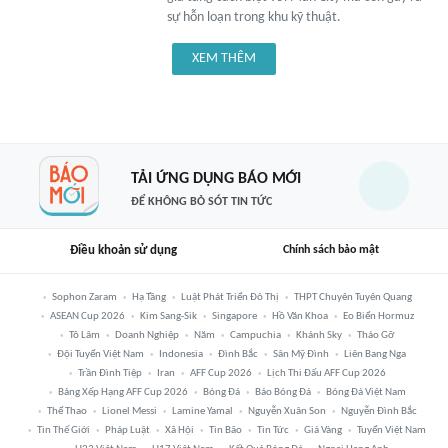
sự hỗn loạn trong khu kỹ thuật.
XEM THÊM
TẢI ỨNG DỤNG BÁO MỚI
ĐỂ KHÔNG BỎ SÓT TIN TỨC
Điều khoản sử dụng
Chính sách bảo mật
Sophon Zaram
Hạ Tầng
Luật Phát Triển Đô Thị
THPT Chuyên Tuyên Quang
ASEAN Cup 2026
Kim Sang-Sik
Singapore
Hồ Văn Khoa
Eo Biển Hormuz
Tô Lâm
Doanh Nghiệp
Năm
Campuchia
Khánh Sky
Tháo Gỡ
Đội Tuyển Việt Nam
Indonesia
Đình Bắc
Sân Mỹ Đình
Liên Bang Nga
Trần Đình Tiệp
Iran
AFF Cup 2026
Lịch Thi Đấu AFF Cup 2026
Bảng Xếp Hạng AFF Cup 2026
Bóng Đá
Báo Bóng Đá
Bóng Đá Việt Nam
Thể Thao
Lionel Messi
Lamine Yamal
Nguyễn Xuân Son
Nguyễn Đình Bắc
Tin Thế Giới
Pháp Luật
Xã Hội
Tin Bão
Tin Tức
Giá Vàng
Tuyển Việt Nam