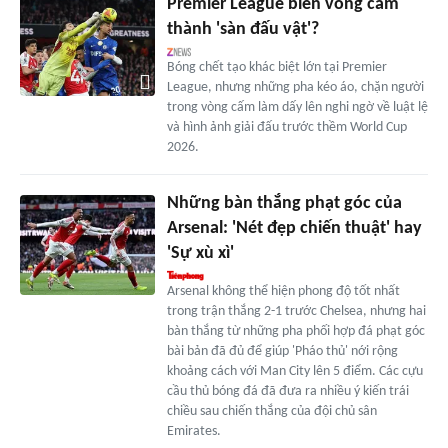
Premier League biến vòng cấm
thành 'sàn đấu vật'?
Bóng chết tạo khác biệt lớn tại Premier
League, nhưng những pha kéo áo, chặn người
trong vòng cấm làm dấy lên nghi ngờ về luật lệ
và hình ảnh giải đấu trước thềm World Cup
2026.
Những bàn thắng phạt góc của
Arsenal: 'Nét đẹp chiến thuật' hay
'Sự xù xì'
Arsenal không thể hiện phong độ tốt nhất
trong trận thắng 2-1 trước Chelsea, nhưng hai
bàn thắng từ những pha phối hợp đá phạt góc
bài bản đã đủ để giúp 'Pháo thủ' nới rộng
khoảng cách với Man City lên 5 điểm. Các cựu
cầu thủ bóng đá đã đưa ra nhiều ý kiến trái
chiều sau chiến thắng của đội chủ sân
Emirates.