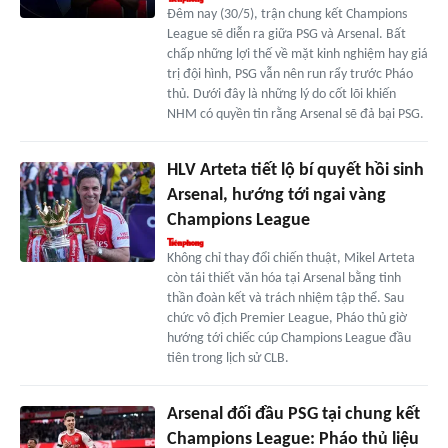
Đêm nay (30/5), trận chung kết Champions
League sẽ diễn ra giữa PSG và Arsenal. Bất
chấp những lợi thế về mặt kinh nghiệm hay giá
trị đội hình, PSG vẫn nên run rẩy trước Pháo
thủ. Dưới đây là những lý do cốt lõi khiến
NHM có quyền tin rằng Arsenal sẽ đả bại PSG.
HLV Arteta tiết lộ bí quyết hồi sinh
Arsenal, hướng tới ngai vàng
Champions League
Không chỉ thay đổi chiến thuật, Mikel Arteta
còn tái thiết văn hóa tại Arsenal bằng tinh
thần đoàn kết và trách nhiệm tập thể. Sau
chức vô địch Premier League, Pháo thủ giờ
hướng tới chiếc cúp Champions League đầu
tiên trong lịch sử CLB.
Arsenal đối đầu PSG tại chung kết
Champions League: Pháo thủ liệu