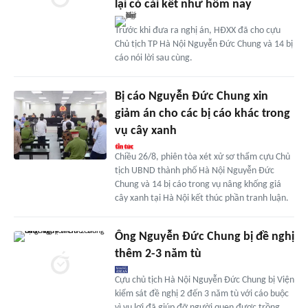
lại có cái kết như hôm nay
Trước khi đưa ra nghị án, HĐXX đã cho cựu
Chủ tịch TP Hà Nội Nguyễn Đức Chung và 14 bị
cáo nói lời sau cùng.
Bị cáo Nguyễn Đức Chung xin
giảm án cho các bị cáo khác trong
vụ cây xanh
Chiều 26/8, phiên tòa xét xử sơ thẩm cựu Chủ
tịch UBND thành phố Hà Nội Nguyễn Đức
Chung và 14 bị cáo trong vụ nâng khống giá
cây xanh tại Hà Nội kết thúc phần tranh luận.
Ông Nguyễn Đức Chung bị đề nghị
thêm 2-3 năm tù
Cựu chủ tịch Hà Nội Nguyễn Đức Chung bị Viện
kiểm sát đề nghị 2 đến 3 năm tù với cáo buộc
vì vụ lợi đã giúp đỡ người quen được trồng