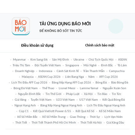
TẢI ỨNG DỤNG BÁO MỚI
ĐỂ KHÔNG BỎ SÓT TIN TỨC
Điều khoản sử dụng
Chính sách bảo mật
Myanmar
Kim Sang-Sik
Sân Mỹ Đình
Ukraine
Chủ Tịch Quốc Hội
ASEAN
Triệu Thị Tâm
Đội Tuyển Việt Nam
Singapore
Mũi Nghê
Đình Bắc
Tô Lâm
Doanh Nghiệp
Indonesia
Cảnh Sát Kinh Tế
Trần Thanh Mẫn
Campuchia
Malaysia
ASEAN Cup 2026
Liên Bang Nga
Năm
AFF Cup 2026
Lịch Thi Đấu AFF Cup 2026
Bảng Xếp Hạng AFF Cup 2026
Bóng Đá
Báo Bóng Đá
Bóng Đá Việt Nam
Thể Thao
Lionel Messi
Lamine Yamal
Nguyễn Xuân Son
Nguyễn Đình Bắc
Tin Thế Giới
Pháp Luật
Xã Hội
Tin Bão
Tin Tức
Giá Vàng
Tuyển Việt Nam
U23 Việt Nam
U17 Việt Nam
Kết Quả Bóng Đá
Ngoại Hạng Anh
Bảng Xếp Hạng Ngoại Hạng Anh
Lịch Thi Đấu Ngoại Hạng Anh
Cúp C1
Kết Quả Vietlott Power 6/55
Kết Quả Xổ Số
Xổ Số Miền Nam
Xổ Số Miền Bắc
Xổ Số Miền Trung
Giao Thông
Thời Sự
Lịch Vạn Niên
Thời Tiết
Thời Tiết Thành Phố Hồ Chí Minh
Thời Tiết Hà Nội
Giá Xăng Dầu