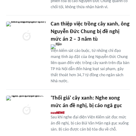
phiên tòa bị cáo Nguyễn Đức Chung quanh co
chối tội, không thừa nhận hành vi.
Can thiệp việc trồng cây xanh, ông
Nguyễn Đức Chung bị đề nghị
mức án 2 – 3 năm tù
Viện kiểm sát cáo buộc, từ những chỉ đạo
mang tính áp đặt của ông Nguyễn Đức Chung
liên quan đến việc trồng cây xanh trên địa bàn
TP Hà Nội dẫn đến hàng loạt sai phạm, gây
thất thoát hơn 34,7 tỷ đồng cho ngân sách
Nhà nước.
'Thổi giá' cây xanh: Nghe xong
mức án đề nghị, bị cáo ngã gục
Sau khi nghe đại diện Viện Kiểm sát đọc mức
án đề nghị, bị cáo Bùi Văn Mận ngã gục xuống
sàn. Bị cáo được cán bộ tòa dìu về chỗ.