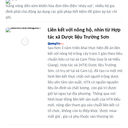
Nắng nóng đến sớm khiến hóa đơn tiền điện 'nhảy vọt', nhiều hộ gia
đình phải chủ động áp dụng các giải pháp tiết kiệm để giảm áp lực chi
phí.
Liên kết với nông hộ, nhìn từ Hợp
tác xã Dược liệu Trường Sơn
Sau hơn 3 năm triển khai thực hiện đề án liên
kết với nông hộ trồng cây tràm 5 gân theo tiêu
chuẩn hữu cơ tại xã Cam Thủy (nay là xã Hiếu
Giang), Hợp tác xã (HTX) Dược liệu Trường
Sơn, có trụ sở tại xã Cam Lộ, đã tạo ra một mô
hình liên kết thực chất-nơi người trồng dược
liệu yên tâm sản xuất, HTX có nguồn nguyên
liệu ổn định và chất lượng, còn giá trị được
giữ lại ngay tại địa phương. Thông qua mô
hình hoạt động liên kết sản xuất của HTX kiểu
mới, nông dân tham gia vào chuỗi liên kết có
tổ chức, không còn lo điệp khúc 'được mùa-
mất giá', giá cả phụ thuộc vào thương lái.