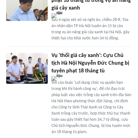
phạt 18 tháng tù trong vụ án nâng
giá cây xanh
Sau 4 ngày xét xử và nghị án, chiều 28-8, Tòa
án nhân dân TP Hà Nội tuyên án 15 bị cáo
trong vụ án nâng giá cây xanh tại Hà Nội, gây
thiệt hại cho Nhà nước hơn 34 tỷ đồng.
Vụ 'thổi giá cây xanh': Cựu Chủ
tịch Hà Nội Nguyễn Đức Chung bị
tuyên phạt 18 tháng tù
Với cáo buộc 'Lợi dụng chức vụ quyền hạn
trong khi thi hành công vụ', để chỉ đạo trái
pháp luật vào việc trồng cây xanh trên địa bàn
Hà Nội theo phương thức đặt hàng, chỉ định
cho Công ty Sinh Thái Xanh và Công ty Cây
Xanh trồng cây trước, hợp thức thủ tục thanh
toán sau gây thiệt hại hơn 34,7 tỷ đồng, cựu
Chủ tịch Nguyễn Đức Chung, bị tòa tuyên mức
án 18 tháng tù giam.