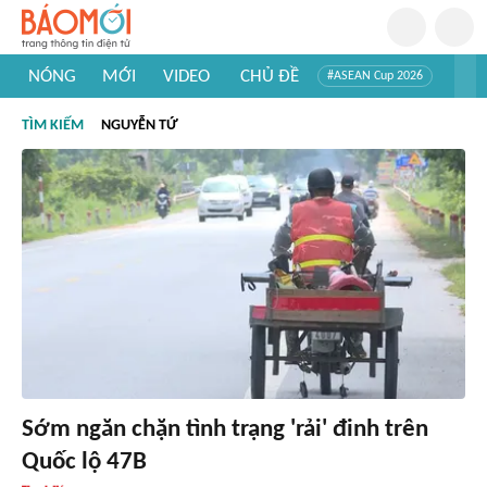
NÓNG
MỚI
VIDEO
CHỦ ĐỀ
#ASEAN Cup 2026
#Trí tuệ nhân tạo
#Mỹ - Iran
#Khám phá Việt Nam
TÌM KIẾM
NGUYỄN TỨ
#Khám phá thế giới
Sớm ngăn chặn tình trạng 'rải' đinh trên
Quốc lộ 47B