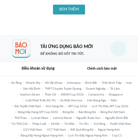
XEM THÊM
TẢI ỨNG DỤNG BÁO MỚI
ĐỂ KHÔNG BỎ SÓT TIN TỨC
Điều khoản sử dụng
Chính sách bảo mật
Hạ Tầng
Khánh Sky
Hồ Văn Khoa
Indonesia
Đình Bắc
Trần Đình Tiệp
Iran
Sân Mỹ Đình
THPT Chuyên Tuyên Quang
Doanh Nghiệp
Tô Lâm
Sophon Zaram
Tháo Gỡ
ASEAN Cup 2026
Campuchia
Singapore
Luật Phát Triển Đô Thị
Eo Biển Hormuz
Liên Bang Nga
Năm
Đội Tuyển Việt Nam
Kim Sang-Sik
AFF Cup 2026
Lịch Thi Đấu AFF Cup 2026
Bảng Xếp Hạng AFF Cup 2026
Bóng Đá
Báo Bóng Đá
Bóng Đá Việt Nam
Thể Thao
Lionel Messi
Lamine Yamal
Nguyễn Xuân Son
Nguyễn Đình Bắc
Tin Thế Giới
Pháp Luật
Xã Hội
Tin Bão
Tin Tức
Giá Vàng
Tuyển Việt Nam
U23 Việt Nam
U17 Việt Nam
Kết Quả Bóng Đá
Ngoại Hạng Anh
Bảng Xếp Hạng Ngoại Hạng Anh
Lịch Thi Đấu Ngoại Hạng Anh
Cúp C1