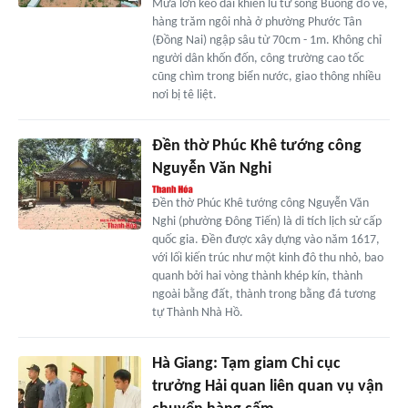
Mưa lớn kéo dài khiến lũ từ sông Buông đổ về,
hàng trăm ngôi nhà ở phường Phước Tân
(Đồng Nai) ngập sâu từ 70cm - 1m. Không chỉ
người dân khốn đốn, công trường cao tốc
cũng chìm trong biển nước, giao thông nhiều
nơi bị tê liệt.
Đền thờ Phúc Khê tướng công
Nguyễn Văn Nghi
Đền thờ Phúc Khê tướng công Nguyễn Văn
Nghi (phường Đông Tiến) là di tích lịch sử cấp
quốc gia. Đền được xây dựng vào năm 1617,
với lối kiến trúc như một kinh đô thu nhỏ, bao
quanh bởi hai vòng thành khép kín, thành
ngoài bằng đất, thành trong bằng đá tương
tự Thành Nhà Hồ.
Hà Giang: Tạm giam Chi cục
trưởng Hải quan liên quan vụ vận