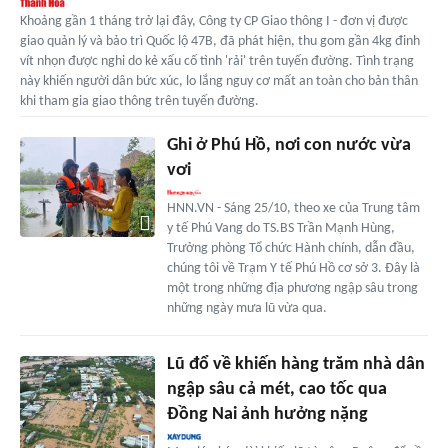
Khoảng gần 1 tháng trở lại đây, Công ty CP Giao thông I - đơn vị được
giao quản lý và bảo trì Quốc lộ 47B, đã phát hiện, thu gom gần 4kg đinh
vít nhọn được nghi do kẻ xấu cố tình 'rải' trên tuyến đường. Tình trạng
này khiến người dân bức xúc, lo lắng nguy cơ mất an toàn cho bản thân
khi tham gia giao thông trên tuyến đường.
Ghi ở Phú Hồ, nơi con nước vừa
vơi
HNN.VN - Sáng 25/10, theo xe của Trung tâm
y tế Phú Vang do TS.BS Trần Mạnh Hùng,
Trưởng phòng Tổ chức Hành chính, dẫn đầu,
chúng tôi về Trạm Y tế Phú Hồ cơ sở 3. Đây là
một trong những địa phương ngập sâu trong
những ngày mưa lũ vừa qua.
Lũ đổ về khiến hàng trăm nhà dân
ngập sâu cả mét, cao tốc qua
Đồng Nai ảnh hưởng nặng