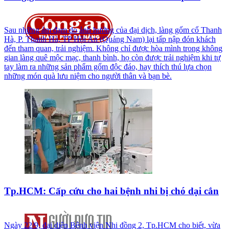
Sau những ảm đạm do ảnh hưởng của đại dịch, làng gốm cổ Thanh
Hà, P. Thanh Hà, TP Hội An (Quảng Nam) lại tấp nập đón khách
đến tham quan, trải nghiệm. Không chỉ được hòa mình trong không
gian làng quê mộc mạc, thanh bình, họ còn được trải nghiệm khi tự
tay làm ra những sản phẩm gốm độc đáo, hay thích thú lựa chọn
những món quà lưu niệm cho người thân và bạn bè.
Tp.HCM: Cấp cứu cho hai bệnh nhi bị chó dại cắn
Ngày 22/9, đại diện Bệnh viện Nhi đồng 2, Tp.HCM cho biết, vừa