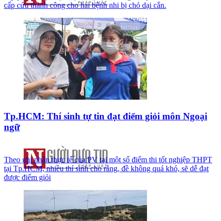
cấp cứu thành công cho hai bệnh nhi bị chó dại cắn.
Tp.HCM: Thí sinh tự tin đạt điểm giỏi môn Ngoại
ngữ
Theo ghi nhận thực tế của PV tại một số điểm thi tốt nghiệp THPT
tại Tp.HCM, nhiều thí sinh cho rằng, đề không quá khó, sẽ dễ đạt
được điểm giỏi