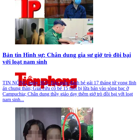
Bản tin Hình sự: Chân dung gia sư giở trò đồi bại
với loạt nam sinh
TIN NÓNG ngày 30/1: Bảo mẫu đánh bé gái 17 tháng tử vong lĩnh
án chung thân; Giải cứu cô bé 15 tuổi bị lừa bán vào sòng bạc ở
Campuchia; Chân dung thầy giáo dạy thêm giở trò đồi bại với loạt
nam sinh...