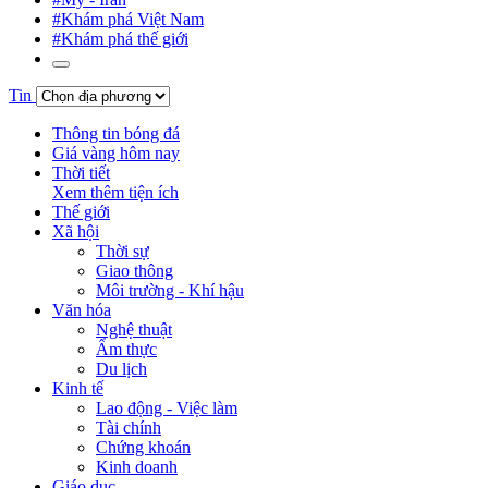
#Khám phá Việt Nam
#Khám phá thế giới
Tin
Thông tin bóng đá
Giá vàng hôm nay
Thời tiết
Xem thêm tiện ích
Thế giới
Xã hội
Thời sự
Giao thông
Môi trường - Khí hậu
Văn hóa
Nghệ thuật
Ẩm thực
Du lịch
Kinh tế
Lao động - Việc làm
Tài chính
Chứng khoán
Kinh doanh
Giáo dục