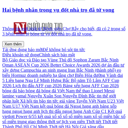
Hai bệnh nhân trong vụ đốt nhà trọ đã tử vong
Thông tin mới nhất từ Bệnh viện Chợ Rẫy cho biết, đã có 2 trong số
3 bệnh nhân bị bỏng từ vụ đốt nhà trọ đã tử vong.
Xem thêm
Tải ứng dụng báo mới
Để không bỏ sót tin tức
Điều khoản sử dụng
Chính sách bảo mật
Bộ Giáo dục và Đào tạo
Vùng Thủ đô
Sophon Zaram
Bắc Ninh
Oman
ASEAN Cup 2026
Better Choice Awards 2026
dự án đầu tư
xây dựng
Campuchia
an ninh mạng
Iran
Bắc Ninh (thành phố)
eo
biển Hormuz
doanh nghiệp
hạ tầng
chợ Biên Hòa
đường Vành đai
5
Liên bang Nga
Lê Minh Hưng
Bắc Bộ
năm
Tô Lâm
AFF Cup
2026
Lịch thi đấu AFF cup 2026
Bảng xếp hạng AFF Cup 2026
bóng đá
báo bóng đá
bóng đá Việt Nam
thể thao
Lionel Messi
lamine yamal
Nguyễn Xuân Son
Nguyễn Đình Bắc
tin thế giới
pháp luật
Xã hội
tin bão
tin tức
giá vàng
Tuyển Việt Nam
U23 Việt
Nam
U17 Việt Nam
kết quả bóng đá
Ngoại hạng anh
bảng xếp
hạng ngoại hạng anh
lịch thi đấu ngoại hạng Anh
Cúp C1
Kết quả
vietlott Power 6/55
kết quả xổ số
xổ số miền nam
xổ số miền bắc
xổ
số miền trung
giao thông
thời sự
lịch vạn niên
Thời tiết
Thời tiết
Thành Phố Hồ Chí Minh
Thời tiết Hà Nội
Giá xăng dầu