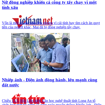
Nữ đồng nghiệp khiến cả công ty tẩy chay vì một
tính xấu
Vốn là một cô gái xinh đẹp nhưng vì cái tính hay tìm cách ăn quỵt
tiền của người khác, Mai đã bị đồng nghiệp tẩy chay.
Nhiếp ảnh - Điện ảnh đồng hành, lớn mạnh cùng
đất nước
Chiều 15/3, Hội Liên hiệp Văn học nghệ thuật tỉnh Long An tổ
chức họp mặt kỷ niệm 71 năm ngày truyền thống Nhiếp ảnh - Điện