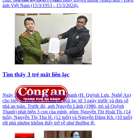
ảnh Việt Nam (15/3/1953 - 15/3/2024).
Tìm thấy 3 trẻ mất liên lạc
Ngày 30-1, Công an xã Quỳnh Thanh (H. Quỳnh Lưu, Nghệ An)
cho biết, đã tìm thấy 3 cháu bé thất lạc từ 3 ngày trước và đưa về
nhà an toàn. Trước đó, anh Nguyễn Lành (1986, trú xã Quỳnh
Thanh) phát hiện 3 con của mình, gồm: Nguyễn Thị Hoài Th. (14
tuổi), Nguyễn Thị Thu H. (12 tuổi) và Nguyễn Đăng Kh. (10 tuổi)
rời nhà nhưng không thấy trở về như thường lệ.