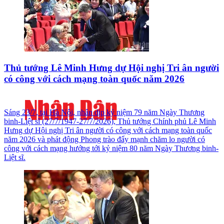
Thủ tướng Lê Minh Hưng dự Hội nghị Tri ân người
có công với cách mạng toàn quốc năm 2026
Sáng 23/7, tại Hà Nội, nhân dịp kỷ niệm 79 năm Ngày Thương
binh-Liệt sĩ (27/7/1947-27/7/2026), Thủ tướng Chính phủ Lê Minh
Hưng dự Hội nghị Tri ân người có công với cách mạng toàn quốc
năm 2026 và phát động Phong trào đẩy mạnh chăm lo người có
công với cách mạng hướng tới kỷ niệm 80 năm Ngày Thương binh-
Liệt sĩ.