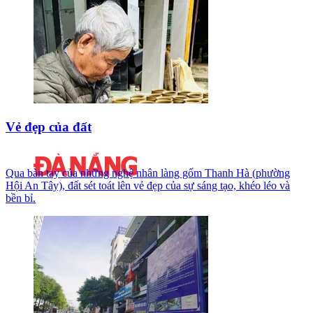
Vẻ đẹp của đất
Qua bàn tay của những nghệ nhân làng gốm Thanh Hà (phường
Hội An Tây), đất sét toát lên vẻ đẹp của sự sáng tạo, khéo léo và
bền bỉ.