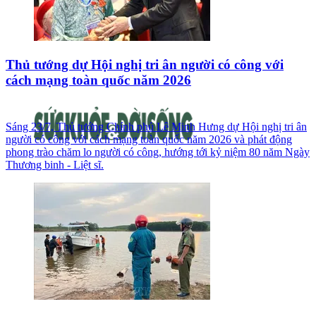
Thủ tướng dự Hội nghị tri ân người có công với
cách mạng toàn quốc năm 2026
Sáng 23/7, Thủ tướng Chính phủ Lê Minh Hưng dự Hội nghị tri ân
người có công với cách mạng toàn quốc năm 2026 và phát động
phong trào chăm lo người có công, hướng tới kỷ niệm 80 năm Ngày
Thương binh - Liệt sĩ.