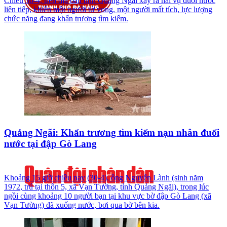
Chiều 30-4, trên địa bàn tỉnh Quảng Ngãi xảy ra hai vụ đuối nước
liên tiếp, khiến một người tử vong, một người mất tích, lực lượng
chức năng đang khẩn trương tìm kiếm.
Quảng Ngãi: Khẩn trương tìm kiếm nạn nhân đuối
nước tại đập Gò Lang
Khoảng 15 giờ chiều nay (30-4), ông Nguyễn Lành (sinh năm
1972, trú tại thôn 5, xã Vạn Tường, tỉnh Quảng Ngãi), trong lúc
ngồi cùng khoảng 10 người bạn tại khu vực bờ đập Gò Lang (xã
Vạn Tường) đã xuống nước, bơi qua bờ bên kia.