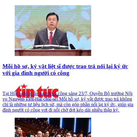
Mỗi hồ sơ, kỷ vật liệt sĩ được trao trả nối lại ký ức
với gia đình người có công
Tại Hội nghị tri ân người có công sáng 23/7, Quyền Bộ trưởng Nội
vụ Nguyễn Tiến Hải chia sẻ: Mỗi hồ sơ, kỷ vật được trao trả không
chỉ là những tư liệu lịch sử, mà còn góp phần nối lại ký ức, giúp gia
đình người có công vơi đi nỗi chờ đợi kéo dài nhiều thập kỷ.