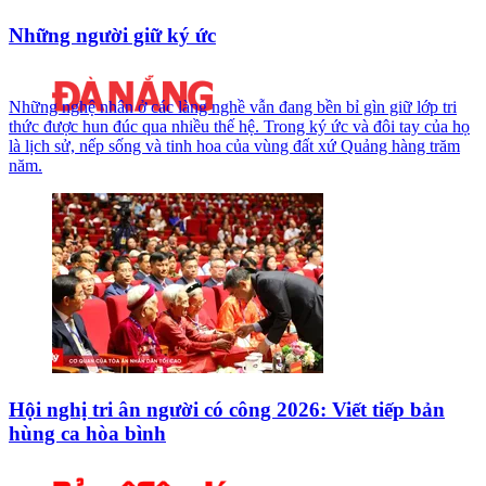
Những người giữ ký ức
Những nghệ nhân ở các làng nghề vẫn đang bền bỉ gìn giữ lớp tri
thức được hun đúc qua nhiều thế hệ. Trong ký ức và đôi tay của họ
là lịch sử, nếp sống và tinh hoa của vùng đất xứ Quảng hàng trăm
năm.
Hội nghị tri ân người có công 2026: Viết tiếp bản
hùng ca hòa bình