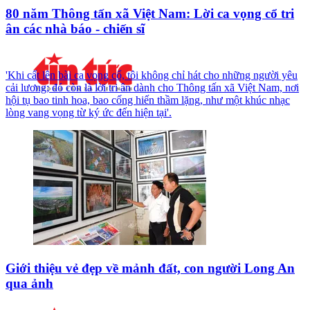
80 năm Thông tấn xã Việt Nam: Lời ca vọng cổ tri
ân các nhà báo - chiến sĩ
'Khi cất lên bài ca vọng cổ, tôi không chỉ hát cho những người yêu
cải lương; đó còn là lời tri ân dành cho Thông tấn xã Việt Nam, nơi
hội tụ bao tinh hoa, bao cống hiến thầm lặng, như một khúc nhạc
lòng vang vọng từ ký ức đến hiện tại'.
Giới thiệu vẻ đẹp về mảnh đất, con người Long An
qua ảnh