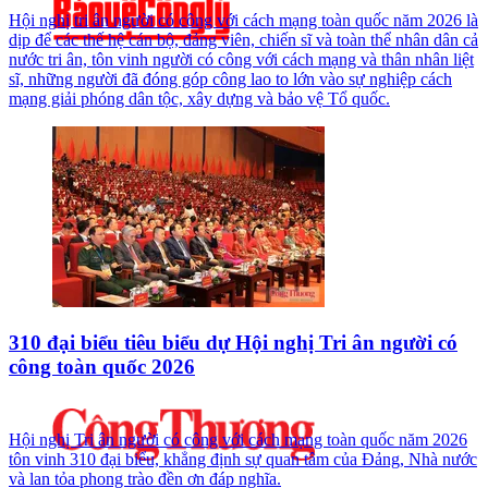
Hội nghị tri ân người có công với cách mạng toàn quốc năm 2026 là
dịp để các thế hệ cán bộ, đảng viên, chiến sĩ và toàn thể nhân dân cả
nước tri ân, tôn vinh người có công với cách mạng và thân nhân liệt
sĩ, những người đã đóng góp công lao to lớn vào sự nghiệp cách
mạng giải phóng dân tộc, xây dựng và bảo vệ Tổ quốc.
310 đại biểu tiêu biểu dự Hội nghị Tri ân người có
công toàn quốc 2026
Hội nghị Tri ân người có công với cách mạng toàn quốc năm 2026
tôn vinh 310 đại biểu, khẳng định sự quan tâm của Đảng, Nhà nước
và lan tỏa phong trào đền ơn đáp nghĩa.