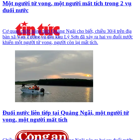
Một người tử vong, một người mất tích trong 2 vụ
đuối nước
Cơ quan chức năng tỉnh Quảng Ngãi cho biết, chiều 30/4 trên địa
bàn xã Vạn Tường và đặc khu Lý Sơn đã xảy ra hai vụ đuối nước
khiến một người tử vong, người còn lại mất tích.
Đuối nước liên tiếp tại Quảng Ngãi, một người tử
vong, một người mất tích