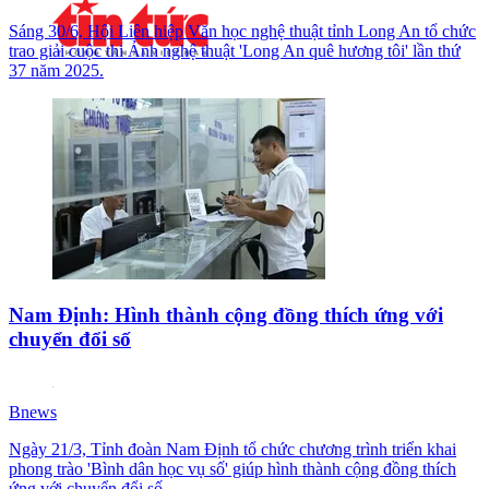
Sáng 30/6, Hội Liên hiệp Văn học nghệ thuật tỉnh Long An tổ chức
trao giải cuộc thi Ảnh nghệ thuật 'Long An quê hương tôi' lần thứ
37 năm 2025.
Nam Định: Hình thành cộng đồng thích ứng với
chuyển đổi số
Bnews
Ngày 21/3, Tỉnh đoàn Nam Định tổ chức chương trình triển khai
phong trào 'Bình dân học vụ số' giúp hình thành cộng đồng thích
ứng với chuyển đổi số.