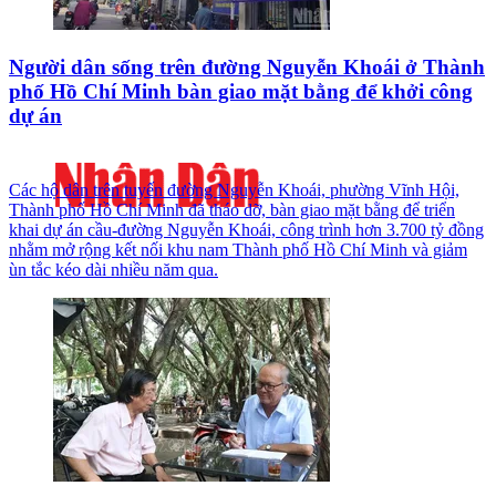
Người dân sống trên đường Nguyễn Khoái ở Thành
phố Hồ Chí Minh bàn giao mặt bằng để khởi công
dự án
Các hộ dân trên tuyến đường Nguyễn Khoái, phường Vĩnh Hội,
Thành phố Hồ Chí Minh đã tháo dỡ, bàn giao mặt bằng để triển
khai dự án cầu-đường Nguyễn Khoái, công trình hơn 3.700 tỷ đồng
nhằm mở rộng kết nối khu nam Thành phố Hồ Chí Minh và giảm
ùn tắc kéo dài nhiều năm qua.