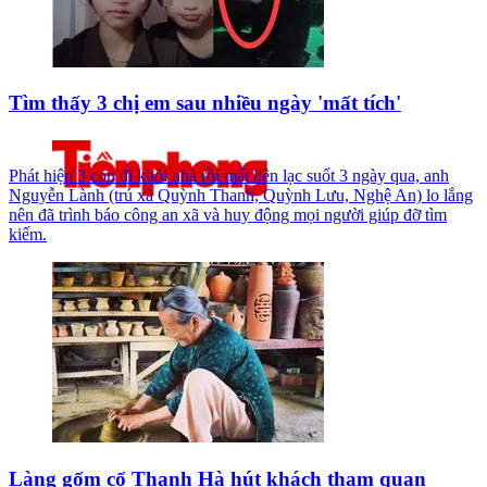
Tìm thấy 3 chị em sau nhiều ngày 'mất tích'
Phát hiện 3 con đi khỏi nhà rồi mất liên lạc suốt 3 ngày qua, anh
Nguyễn Lành (trú xã Quỳnh Thanh, Quỳnh Lưu, Nghệ An) lo lắng
nên đã trình báo công an xã và huy động mọi người giúp đỡ tìm
kiếm.
Làng gốm cổ Thanh Hà hút khách tham quan