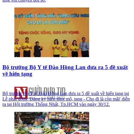
Bộ trưởng Bộ Y tế Đào Hồng Lan đưa ra 5 đề xuất
về hiến tạng
Bộ trưởng Bộ Y tế Đào Hồng Lan đưa ra 5 đề xuất về hiến tạng tại
Lễ phát động 'Đăng ký hiến tặng mô, tạng - Cho đi là còn mãi' diễn
ra tại Hội trường Thống Nhất, Tp.HCM vào ngày 30/12.