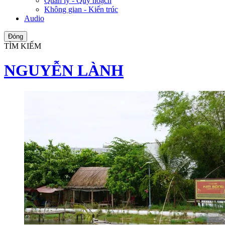
Quản lý - Quy hoạch
Không gian - Kiến trúc
Audio
Đóng
TÌM KIẾM
NGUYỄN LÀNH