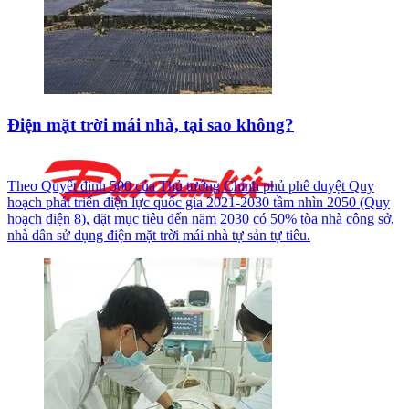
Điện mặt trời mái nhà, tại sao không?
Theo Quyết định 500 của Thủ tướng Chính phủ phê duyệt Quy
hoạch phát triển điện lực quốc gia 2021-2030 tầm nhìn 2050 (Quy
hoạch điện 8), đặt mục tiêu đến năm 2030 có 50% tòa nhà công sở,
nhà dân sử dụng điện mặt trời mái nhà tự sản tự tiêu.