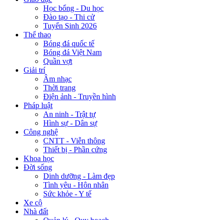
Học bổng - Du học
Đào tạo - Thi cử
Tuyển Sinh 2026
Thể thao
Bóng đá quốc tế
Bóng đá Việt Nam
Quần vợt
Giải trí
Âm nhạc
Thời trang
Điện ảnh - Truyền hình
Pháp luật
An ninh - Trật tự
Hình sự - Dân sự
Công nghệ
CNTT - Viễn thông
Thiết bị - Phần cứng
Khoa học
Đời sống
Dinh dưỡng - Làm đẹp
Tình yêu - Hôn nhân
Sức khỏe - Y tế
Xe cộ
Nhà đất