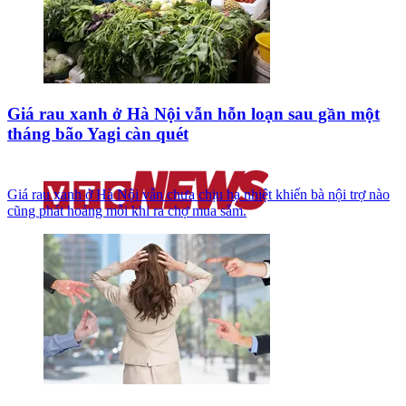
Giá rau xanh ở Hà Nội vẫn hỗn loạn sau gần một
tháng bão Yagi càn quét
Giá rau xanh ở Hà Nội vẫn chưa chịu hạ nhiệt khiến bà nội trợ nào
cũng phát hoảng mỗi khi ra chợ mua sắm.