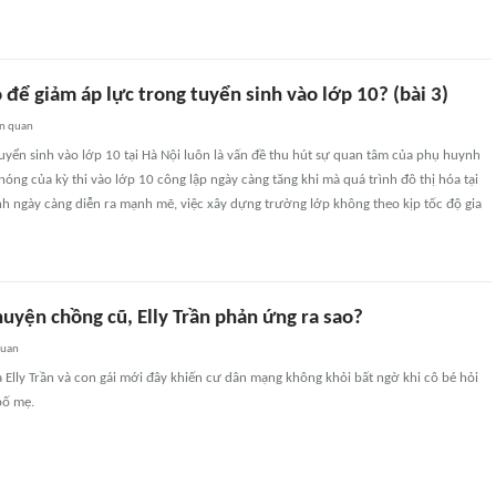
 để giảm áp lực trong tuyển sinh vào lớp 10? (bài 3)
ên quan
uyển sinh vào lớp 10 tại Hà Nội luôn là vấn đề thu hút sự quan tâm của phụ huynh
 nóng của kỳ thi vào lớp 10 công lập ngày càng tăng khi mà quá trình đô thị hóa tại
h ngày càng diễn ra mạnh mẽ, việc xây dựng trường lớp không theo kịp tốc độ gia
huyện chồng cũ, Elly Trần phản ứng ra sao?
quan
Elly Trần và con gái mới đây khiến cư dân mạng không khỏi bất ngờ khi cô bé hỏi
bố mẹ.