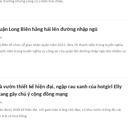
c trường nhưng cũng có ý kiến trái chiều.
quận Long Biên hăng hái lên đường nhập ngũ
an
g Biên tổ chức Lễ giao nhận quân năm 2023, đưa 76 thanh niên trúng tuyển nghĩa
hanh niên trúng tuyển nghĩa vụ công an của quận lên đường nhập ngũ làm nhiệm vụ
à vườn thiết kế hiện đại, ngập rau xanh của hotgirl Elly
đang gây chú ý cộng đồng mạng
an
rần được thiết kế hiện đại, với gam màu trắng chủ đạo, có khu vườn trồng đủ các
n trái và hoa hồng.