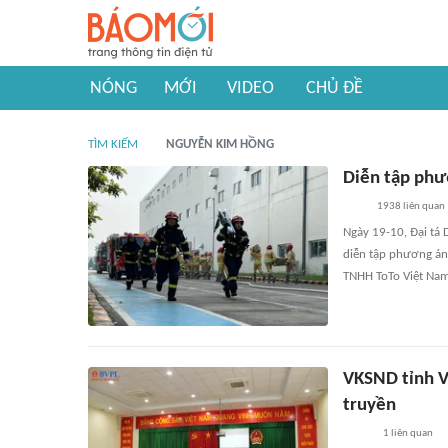
NÓNG
MỚI
VIDEO
CHỦ ĐỀ
TÌM KIẾM
NGUYỄN KIM HỒNG
Diễn tập phư
1938
liên quan
Ngày 19-10, Đại tá 
diễn tập phương án
TNHH ToTo Việt Nam
VKSND tỉnh Vĩ
truyền
1
liên quan