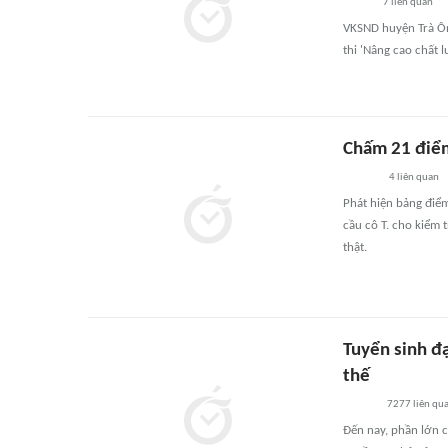
7
liên quan
VKSND huyện Trà Ôn
thi 'Nâng cao chất 
Chấm 21 điểm 
4
liên quan
Phát hiện bảng điểm
cầu cô T. cho kiểm 
thật.
Tuyển sinh đ
thế
7277
liên qu
Đến nay, phần lớn c