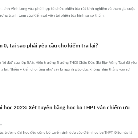
, tỉnh Vĩnh Long vừa phối hợp tổ chức phiên tòa rút kinh nghiệm và tham gia cuộc
lượng tranh tụng của Kiểm sát viên tại phiên tòa hình sự sơ thẩm'.
0, tại sao phải yêu cầu cho kiểm tra lại?
 'bi đát' của lớp 8A6, Hiệu trưởng Trường THCS Châu Đức (Bà Rịa- Vũng Tàu) đã yêu
tra lại. Nhiều ý kiến cho rằng như vậy là ngành giáo dục không nhìn thẳng vào sự
ại học 2023: Xét tuyển bằng học bạ THPT vẫn chiếm ưu
an
ác trường đại học đều công bố tuyển sinh dựa vào điểm học bạ THPT. Điều này là