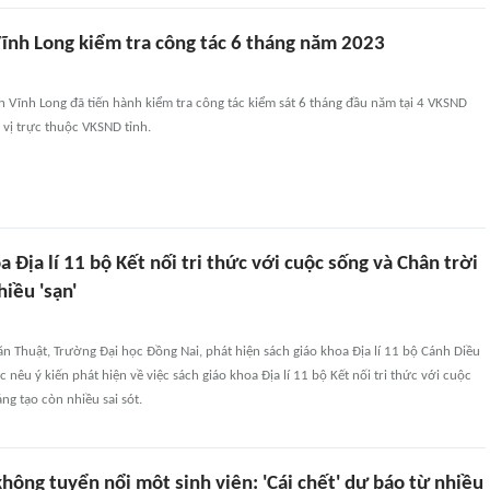
ĩnh Long kiểm tra công tác 6 tháng năm 2023
 Vĩnh Long đã tiến hành kiểm tra công tác kiểm sát 6 tháng đầu năm tại 4 VKSND
vị trực thuộc VKSND tỉnh.
a Địa lí 11 bộ Kết nối tri thức với cuộc sống và Chân trời
hiều 'sạn'
n Thuật, Trường Đại học Đồng Nai, phát hiện sách giáo khoa Địa lí 11 bộ Cánh Diều
ục nêu ý kiến phát hiện về việc sách giáo khoa Địa lí 11 bộ Kết nối tri thức với cuộc
ng tạo còn nhiều sai sót.
hông tuyển nổi một sinh viên: 'Cái chết' dự báo từ nhiều