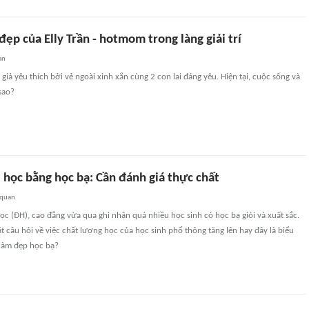
đẹp của Elly Trần - hotmom trong làng giải trí
an
 giả yêu thích bởi vẻ ngoài xinh xắn cùng 2 con lai đáng yêu. Hiện tại, cuộc sống và
sao?
 học bằng học bạ: Cần đánh giá thực chất
 quan
ọc (ĐH), cao đẳng vừa qua ghi nhận quá nhiều học sinh có học bạ giỏi và xuất sắc.
t câu hỏi về việc chất lượng học của học sinh phổ thông tăng lên hay đây là biểu
 làm đẹp học bạ?