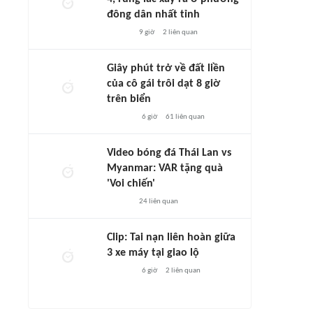
đông dân nhất tỉnh
9 giờ
2
liên quan
Giây phút trở về đất liền
của cô gái trôi dạt 8 giờ
trên biển
6 giờ
61
liên quan
Video bóng đá Thái Lan vs
Myanmar: VAR tặng quà
'Voi chiến'
24
liên quan
Clip: Tai nạn liên hoàn giữa
3 xe máy tại giao lộ
6 giờ
2
liên quan