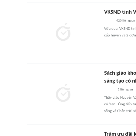
VKSND tỉnh V
420
liên quan
Vừa qua, VKSND tỉnh
cấp huyện và 2 đơn 
Sách giáo kho
sáng tạo có n
2
liên quan
Thầy giáo Nguyễn Vă
có 'sạn'. Ông tiếp t
sống và Chân trời sá
Trăm ưu đãi k