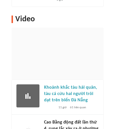
Video
Khoảnh khắc tàu hải quân,
tàu cá cứu hai người trôi
dạt trên biển Đà Nẵng
11 giờ
61
liên quan
Cao Bằng động đất lần thứ
4, rung lắc xảy ra ở phường