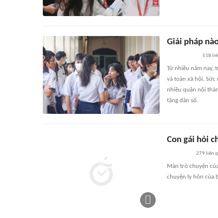
Giải pháp nào
518
li
Từ nhiều năm nay, t
và toàn xã hội. Sức
nhiều quận nội thàn
tăng dân số.
Con gái hỏi c
279
liên 
Màn trò chuyện của 
chuyện ly hôn của 