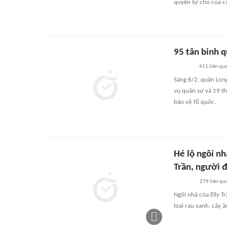
quyền tự chủ của cá
95 tân binh 
411
liên qu
Sáng 6/2, quận Lon
vụ quân sự và 19 t
bảo vệ Tổ quốc.
Hé lộ ngôi nh
Trần, người 
279
liên qu
Ngôi nhà của Elly T
loại rau xanh, cây ă