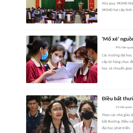
Vừa qua, VKSND tỉn
VKSND hai cấp tỉnh.
'Mổ xẻ' nguồn
945
liên qua
Các trường đại học
cấp từ hàng chục đế
học và chuyển giao 
Điều bất thư
14
liên quan
Theo các nhà giáo d
bất thường. Điều n
đại học phát triển.