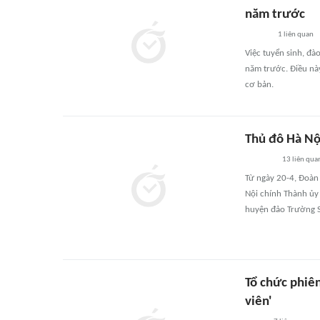
năm trước
1
liên quan
Việc tuyển sinh, đà
năm trước. Điều nà
cơ bản.
Thủ đô Hà Nộ
13
liên qua
Từ ngày 20-4, Đoàn
Nội chính Thành ủy
huyện đảo Trường Sa
Tổ chức phiê
viên'