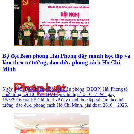
Bộ đội Biên phòng Hải Phòng đẩy mạnh học tập và
làm theo tư tưởng, đạo đức, phong cách Hồ Chí
Minh
Ngày 14/5, Bộ Chỉ huy Bộ đội Biên phòng (BĐBP) Hải Phòng tổ
chức tổng kết 10 năm thực hiện Chỉ thị số 05-CT/TW ngày
15/5/2016 của Bộ Chính trị về đẩy mạnh học tập và làm theo tư
tưởng, đạo đức, phong cách Hồ Chí Minh, giai đoạn 2016 – 2025.