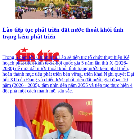
Lào tiếp tục phát triển đất nước thoát khỏi tình
trạng kém phát triển
Trong 5 năm tới, Chính phủ Lào sẽ tiếp tục tổ chức thực hiện Kế
hoạch phát triển kinh tế-xã hội quốc gia 5 năm lần thứ X (2026-
2030) để đưa đất nước thoát khỏi tình trạng nước kém phát triển,
hoàn thành mục tiêu phát triển bền vững, triển khai Nghị quyết Đại
hội XII của Đảng và chiến lược phát triển đất nước giai đoạn 10
năm (2026 - 2035), tầm nhìn đến năm 2055 và tiếp tục thực hiện 4
đột phá một cách mạnh mẽ, sâu sắc.