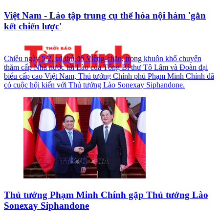
Việt Nam - Lào tập trung cụ thể hóa nội hàm 'gắn
kết chiến lược'
Chiều ngày 5/2, tại thủ đô Viêng-chăn, trong khuôn khổ chuyến
thăm cấp Nhà nước tới Lào của Tổng Bí thư Tô Lâm và Đoàn đại
biểu cấp cao Việt Nam, Thủ tướng Chính phủ Phạm Minh Chính đã
có cuộc hội kiến với Thủ tướng Lào Sonexay Siphandone.
Thủ tướng Phạm Minh Chính gặp Thủ tướng Lào
Sonexay Siphandone