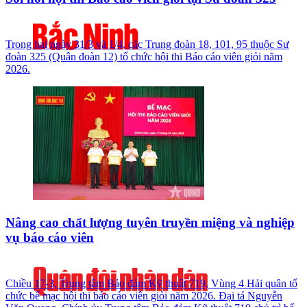
Trong hai ngày 31/3 và 1/4, các Trung đoàn 18, 101, 95 thuộc Sư
đoàn 325 (Quân đoàn 12) tổ chức hội thi Báo cáo viên giỏi năm
2026.
Nâng cao chất lượng tuyên truyền miệng và nghiệp
vụ báo cáo viên
Chiều 17-3, Trung tâm Bảo đảm Kỹ thuật 719, Vùng 4 Hải quân tổ
chức bế mạc hội thi báo cáo viên giỏi năm 2026. Đại tá Nguyễn