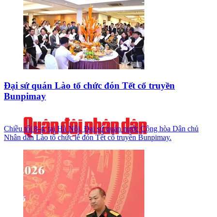
Đại sứ quán Lào tổ chức đón Tết cổ truyền
Bunpimay
Chiều tối 8-4, tại Hà Nội, Đại sứ quán nước Cộng hòa Dân chủ
Nhân dân Lào tổ chức lễ đón Tết cổ truyền Bunpimay.