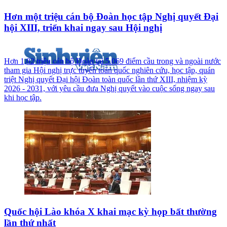
Hơn một triệu cán bộ Đoàn học tập Nghị quyết Đại
hội XIII, triển khai ngay sau Hội nghị
Hơn 1,02 triệu cán bộ Đoàn tại 5.069 điểm cầu trong và ngoài nước
tham gia Hội nghị trực tuyến toàn quốc nghiên cứu, học tập, quán
triệt Nghị quyết Đại hội Đoàn toàn quốc lần thứ XIII, nhiệm kỳ
2026 - 2031, với yêu cầu đưa Nghị quyết vào cuộc sống ngay sau
khi học tập.
Quốc hội Lào khóa X khai mạc kỳ họp bất thường
lần thứ nhất