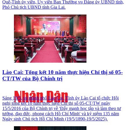
Quế-Tỉnh ủy viên, Ủy viên Ban Thường vụ Đảng ủy UBND tỉnh,
Phó Chủ tịch UBND tỉnh Gia Lai.
Lào Cai: Tổng kết 10 năm thực hiện Chỉ thị số 05-
CT/TW của Bộ Chính trị
Sáng 19/5, tại thành phố Lào Cai, Tỉnh ủy Lào Cai tổ chức Hội
nghị tổng kết 10 năm thực hiện Chỉ thị số 05-CT/TW ngày
15/5/2016 của Bộ Chính trị về 'Đẩy mạnh học tập và làm theo tư
tưởng, đạo đức, phong cách Hồ Chí Minh' và kỷ niệm 135 năm
Ngày sinh Chủ tịch Hồ Chí Minh (19/5/1890-19/5/2025).