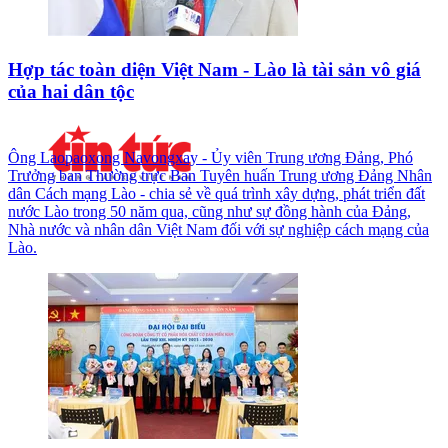
Hợp tác toàn diện Việt Nam - Lào là tài sản vô giá
của hai dân tộc
Ông Laopaoxong Navongxay - Ủy viên Trung ương Đảng, Phó
Trưởng ban Thường trực Ban Tuyên huấn Trung ương Đảng Nhân
dân Cách mạng Lào - chia sẻ về quá trình xây dựng, phát triển đất
nước Lào trong 50 năm qua, cũng như sự đồng hành của Đảng,
Nhà nước và nhân dân Việt Nam đối với sự nghiệp cách mạng của
Lào.