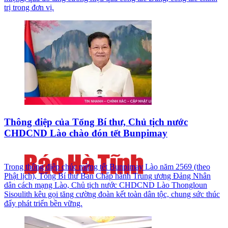
trị trong đơn vị.
Thông điệp của Tổng Bí thư, Chủ tịch nước
CHDCND Lào chào đón tết Bunpimay
Trong thông điệp chúc mừng tết Bunpimay Lào năm 2569 (theo
Phật lịch), Tổng Bí thư Ban Chấp hành Trung ương Đảng Nhân
dân cách mạng Lào, Chủ tịch nước CHDCND Lào Thongloun
Sisoulith kêu gọi tăng cường đoàn kết toàn dân tộc, chung sức thúc
đẩy phát triển bền vững.