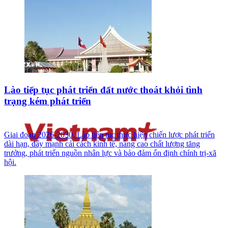
Lào tiếp tục phát triển đất nước thoát khỏi tình
trạng kém phát triển
Giai đoạn 2026-2030, Lào tiếp tục thực hiện chiến lược phát triển
dài hạn, đẩy mạnh cải cách kinh tế, nâng cao chất lượng tăng
trưởng, phát triển nguồn nhân lực và bảo đảm ổn định chính trị-xã
hội.