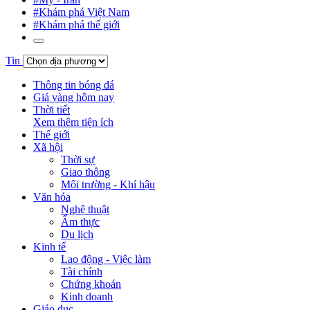
#Khám phá Việt Nam
#Khám phá thế giới
Tin
Thông tin bóng đá
Giá vàng hôm nay
Thời tiết
Xem thêm tiện ích
Thế giới
Xã hội
Thời sự
Giao thông
Môi trường - Khí hậu
Văn hóa
Nghệ thuật
Ẩm thực
Du lịch
Kinh tế
Lao động - Việc làm
Tài chính
Chứng khoán
Kinh doanh
Giáo dục