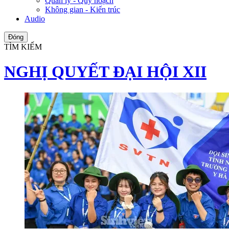
Quản lý - Quy hoạch
Không gian - Kiến trúc
Audio
Đóng
TÌM KIẾM
NGHỊ QUYẾT ĐẠI HỘI XII