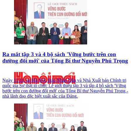
Ra mắt tập 3 và 4 bộ sách 'Vững bước trên con
đường đổi mới' của Tổng Bí thư Nguyễn Phú Trọng
Ngày 11-11, tại Hà Nội, Báo Nhân Dân và Nhà Xuất bản Chính trị
quốc gia Sự thật tổ chức Lễ giới thiệu tập 3 và tập 4 bộ sách 'Vững
bước trên con đường đổi mới' của Tổng Bí thư Nguyễn Phú Trọng -
nhà lãnh đạo đặc biệt xuất sắc của Đảng.