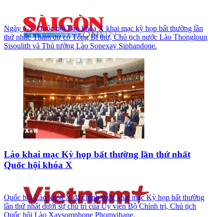
Ngày 6-7, Quốc hội Lào khóa X khai mạc kỳ họp bất thường lần
thứ nhất. Tham dự có Tổng Bí thư, Chủ tịch nước Lào Thongloun
Sisoulith và Thủ tướng Lào Sonexay Siphandone.
Lào khai mạc Kỳ họp bất thường lần thứ nhất
Quốc hội khóa X
Quốc hội Lào khóa X đã chính thức khai mạc Kỳ họp bất thường
lần thứ nhất dưới sự chủ trì của Ủy viên Bộ Chính trị, Chủ tịch
Quốc hội Lào Xaysomphone Phomvihane.