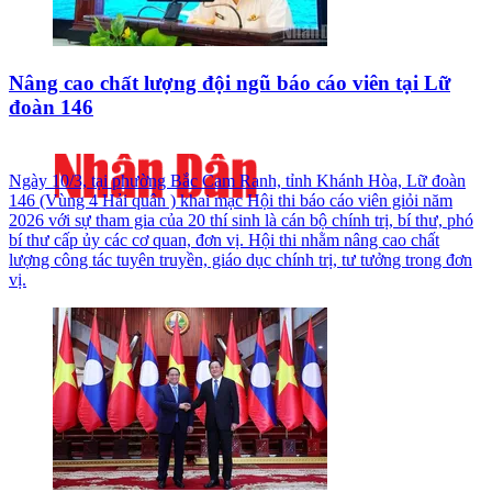
Nâng cao chất lượng đội ngũ báo cáo viên tại Lữ
đoàn 146
Ngày 10/3, tại phường Bắc Cam Ranh, tỉnh Khánh Hòa, Lữ đoàn
146 (Vùng 4 Hải quân ) khai mạc Hội thi báo cáo viên giỏi năm
2026 với sự tham gia của 20 thí sinh là cán bộ chính trị, bí thư, phó
bí thư cấp ủy các cơ quan, đơn vị. Hội thi nhằm nâng cao chất
lượng công tác tuyên truyền, giáo dục chính trị, tư tưởng trong đơn
vị.