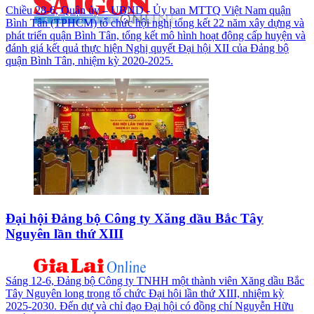
Chiều 28-6, Quận ủy – UBND - Ủy ban MTTQ Việt Nam quận
Bình Tân (TPHCM) tổ chức hội nghị tổng kết 22 năm xây dựng và
phát triển quận Bình Tân, tổng kết mô hình hoạt động cấp huyện và
đánh giá kết quả thực hiện Nghị quyết Đại hội XII của Đảng bộ
quận Bình Tân, nhiệm kỳ 2020-2025.
Đại hội Đảng bộ Công ty Xăng dầu Bắc Tây
Nguyên lần thứ XIII
Sáng 12-6, Đảng bộ Công ty TNHH một thành viên Xăng dầu Bắc
Tây Nguyên long trọng tổ chức Đại hội lần thứ XIII, nhiệm kỳ
2025-2030. Đến dự và chỉ đạo Đại hội có đồng chí Nguyễn Hữu