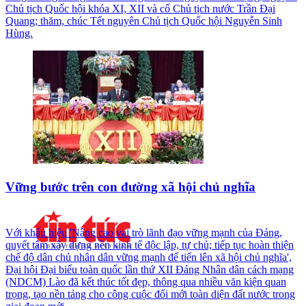
Chủ tịch Quốc hội khóa XI, XII và cố Chủ tịch nước Trần Đại
Quang; thăm, chúc Tết nguyên Chủ tịch Quốc hội Nguyễn Sinh
Hùng.
Vững bước trên con đường xã hội chủ nghĩa
Với khẩu hiệu 'Nâng cao vai trò lãnh đạo vững mạnh của Đảng,
quyết tâm xây dựng nền kinh tế độc lập, tự chủ; tiếp tục hoàn thiện
chế độ dân chủ nhân dân vững mạnh để tiến lên xã hội chủ nghĩa',
Đại hội Đại biểu toàn quốc lần thứ XII Đảng Nhân dân cách mạng
(NDCM) Lào đã kết thúc tốt đẹp, thông qua nhiều văn kiện quan
trọng, tạo nền tảng cho công cuộc đổi mới toàn diện đất nước trong