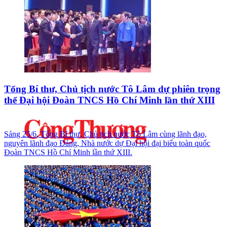
Tổng Bí thư, Chủ tịch nước Tô Lâm dự phiên trọng
thể Đại hội Đoàn TNCS Hồ Chí Minh lần thứ XIII
Sáng 25/6, Tổng Bí thư, Chủ tịch nước Tô Lâm cùng lãnh đạo,
nguyên lãnh đạo Đảng, Nhà nước dự Đại hội đại biểu toàn quốc
Đoàn TNCS Hồ Chí Minh lần thứ XIII.