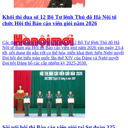
Khối thi đua số 12 Bộ Tư lệnh Thủ đô Hà Nội tổ
chức Hội thi Báo cáo viên giỏi năm 2026
Các đơn vị thành viên Khối thi đua số 12 Bộ Tư lệnh Thủ đô Hà
Nội sẽ tham gia Hội thi Báo cáo viên giỏi năm 2026 vào ngày 23-4
tới, nội dung thi gắn với cụ thể hóa, triển khai thực hiện Nghị quyết
Đại hội đại biểu toàn quốc lần thứ XIV của Đảng và Nghị quyết
Đại hội Đảng bộ các cấp nhiệm kỳ 2025-2030.
Sôi nổi hội thi Báo cáo viên giỏi tại Sư đoàn 325