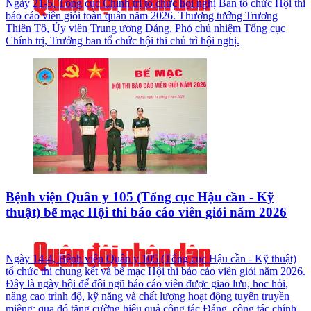
Ngày 21-5, Tổng cục Chính trị tổ chức hội nghị Ban tổ chức Hội thi
báo cáo viên giỏi toàn quân năm 2026. Thượng tướng Trương
Thiên Tô, Ủy viên Trung ương Đảng, Phó chủ nhiệm Tổng cục
Chính trị, Trưởng ban tổ chức hội thi chủ trì hội nghị.
Bệnh viện Quân y 105 (Tổng cục Hậu cần - Kỹ
thuật) bế mạc Hội thi báo cáo viên giỏi năm 2026
Ngày 14-4, Bệnh viện Quân y 105 (Tổng cục Hậu cần - Kỹ thuật)
tổ chức thi chung kết và bế mạc Hội thi báo cáo viên giỏi năm 2026.
Đây là ngày hội để đội ngũ báo cáo viên được giao lưu, học hỏi,
nâng cao trình độ, kỹ năng và chất lượng hoạt động tuyên truyền
miệng; qua đó tăng cường hiệu quả công tác Đảng, công tác chính