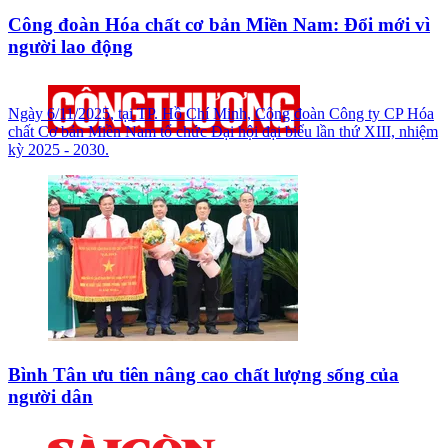
Công đoàn Hóa chất cơ bản Miền Nam: Đổi mới vì
người lao động
Ngày 6/11/2025, tại TP. Hồ Chí Minh, Công đoàn Công ty CP Hóa
chất Cơ bản Miền Nam tổ chức Đại hội đại biểu lần thứ XIII, nhiệm
kỳ 2025 - 2030.
Bình Tân ưu tiên nâng cao chất lượng sống của
người dân