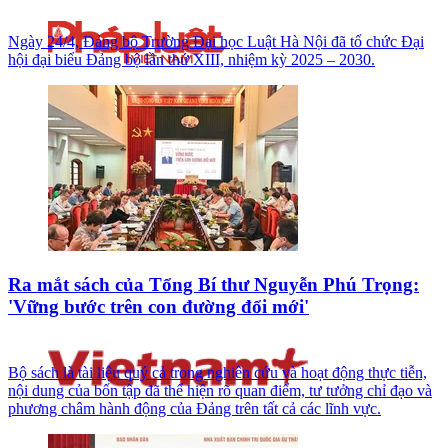
Ngày 24/4, Đảng bộ Trường Đại học Luật Hà Nội đã tổ chức Đại
hội đại biểu Đảng bộ lần thứ XIII, nhiệm kỳ 2025 – 2030.
Ra mắt sách của Tổng Bí thư Nguyễn Phú Trọng:
'Vững bước trên con đường đổi mới'
Bộ sách là tài liệu quý cả trong nghiên cứu và hoạt động thực tiễn,
nội dung của bốn tập đã thể hiện rõ quan điểm, tư tưởng chỉ đạo và
phương châm hành động của Đảng trên tất cả các lĩnh vực.