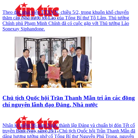
Theo đặc phái viên TTXVN, chiều 5/2, trong khuôn khổ chuyến
thăm cấp Nhà nước tới Lào của Tổng Bí thư Tô Lâm, Thủ tướng
Chính phủ Phạm Minh Chính đã có cuộc gặp với Thủ tướng Lào
Sonexay Siphandone.
Chủ tịch Quốc hội Trần Thanh Mẫn tri ân các đồng
chí nguyên lãnh đạo Đảng, Nhà nước
Nhân kỷ niệm 96 năm Ngày thành lập Đảng và chuẩn bị đón Tết cổ
truyền Bính Ngọ, sáng 28/1, Chủ tịch Quốc hội Trần Thanh Mẫn đã
dâng hương tưởng nhớ cố Tổng Bí thư Nguyễn Phú Trọng, nguyên