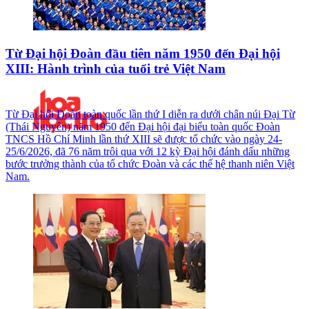
Từ Đại hội Đoàn đầu tiên năm 1950 đến Đại hội
XIII: Hành trình của tuổi trẻ Việt Nam
Từ Đại hội Đoàn toàn quốc lần thứ I diễn ra dưới chân núi Đại Từ
(Thái Nguyên) năm 1950 đến Đại hội đại biểu toàn quốc Đoàn
TNCS Hồ Chí Minh lần thứ XIII sẽ được tổ chức vào ngày 24-
25/6/2026, đã 76 năm trôi qua với 12 kỳ Đại hội đánh dấu những
bước trưởng thành của tổ chức Đoàn và các thế hệ thanh niên Việt
Nam.