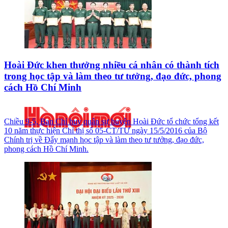
Hoài Đức khen thưởng nhiều cá nhân có thành tích
trong học tập và làm theo tư tưởng, đạo đức, phong
cách Hồ Chí Minh
Chiều 9-5, Ban Chỉ huy quân sự huyện Hoài Đức tổ chức tổng kết
10 năm thực hiện Chỉ thị số 05-CT/TƯ ngày 15/5/2016 của Bộ
Chính trị về Đẩy mạnh học tập và làm theo tư tưởng, đạo đức,
phong cách Hồ Chí Minh.