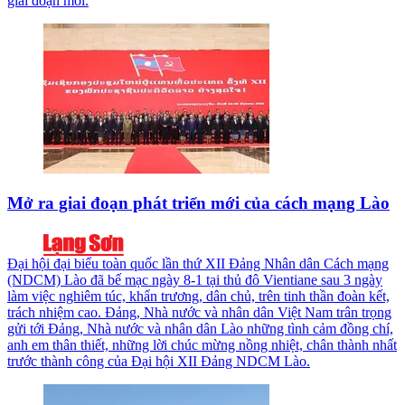
giai đoạn mới.
Mở ra giai đoạn phát triển mới của cách mạng Lào
Đại hội đại biểu toàn quốc lần thứ XII Đảng Nhân dân Cách mạng
(NDCM) Lào đã bế mạc ngày 8-1 tại thủ đô Vientiane sau 3 ngày
làm việc nghiêm túc, khẩn trương, dân chủ, trên tinh thần đoàn kết,
trách nhiệm cao. Đảng, Nhà nước và nhân dân Việt Nam trân trọng
gửi tới Đảng, Nhà nước và nhân dân Lào những tình cảm đồng chí,
anh em thân thiết, những lời chúc mừng nồng nhiệt, chân thành nhất
trước thành công của Đại hội XII Đảng NDCM Lào.