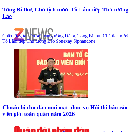
Tổng Bí thư, Chủ tịch nước Tô Lâm tiếp Thủ tướng
Lào
Chiều 9/6, tại Trụ sở Trung ương Đảng, Tổng Bí thư, Chủ tịch nước
Tô Lâm tiếp Thủ tướng Lào Sonexay Siphandone.
Chuẩn bị chu đáo mọi mặt phục vụ Hội thi báo cáo
viên giỏi toàn quân năm 2026