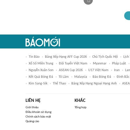
Tin Bão
Bảng Xếp Hạng AFF Cup 2026
Chủ Tịch Quốc Hội
Lịch
Xổ Số Miền Trung
Đội Tuyển Việt Nam
Myanmar
Pháp Luật
Nguyễn Xuân Son
ASEAN Cup 2026
U17 Việt Nam
Iran
La
Kết Quả Bóng Đá
Tô Lâm
Malaysia
Báo Bóng Đá
Đình Bắc
Kim Sang-Sik
Thể Thao
Bảng Xếp Hạng Ngoại Hạng Anh
ASE
LIÊN HỆ
KHÁC
Giới thiệu
Tổng hợp
Điều khoản sử dụng
Chính sách bảo mật
Quảng cáo