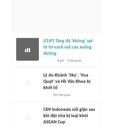
[CLIP] Tảng đá 'khủng' sạt
lở từ vách núi cao xuống
đường
8 giờ
5
liên quan
Lý do Khánh 'Sky', 'Vua
Quạt' và Hồ Văn Khoa bị
khởi tố
104
liên quan
CĐV Indonesia nổi giận sau
khi đội nhà bị loại khỏi
ASEAN Cup