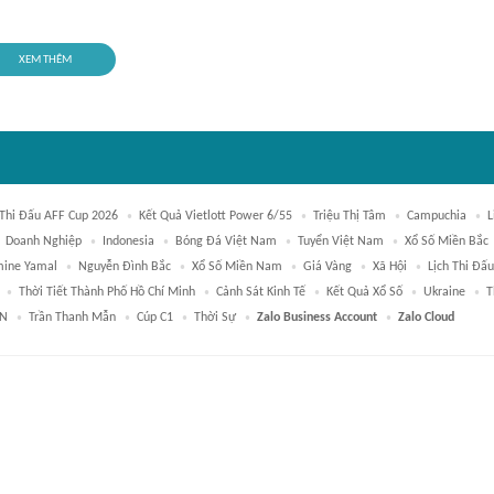
XEM THÊM
 Thi Đấu AFF Cup 2026
Kết Quả Vietlott Power 6/55
Triệu Thị Tâm
Campuchia
L
Doanh Nghiệp
Indonesia
Bóng Đá Việt Nam
Tuyển Việt Nam
Xổ Số Miền Bắc
mine Yamal
Nguyễn Đình Bắc
Xổ Số Miền Nam
Giá Vàng
Xã Hội
Lịch Thi Đấ
Thời Tiết Thành Phố Hồ Chí Minh
Cảnh Sát Kinh Tế
Kết Quả Xổ Số
Ukraine
T
AN
Trần Thanh Mẫn
Cúp C1
Thời Sự
Zalo Business Account
Zalo Cloud