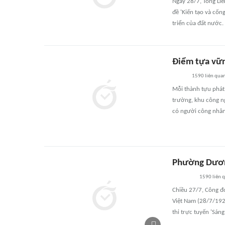
Ngày 28/7, Tổng Li
đề 'Kiến tạo và cốn
triển của đất nước.
Điểm tựa vữn
1590
liên qua
Mỗi thành tựu phát
trường, khu công n
có người công nhân
Phường Dương
1590
liên 
Chiều 27/7, Công đ
Việt Nam (28/7/1929
thi trực tuyến 'Sáng