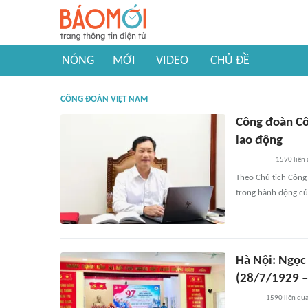
NÓNG
MỚI
VIDEO
CHỦ ĐỀ
CÔNG ĐOÀN VIỆT NAM
Công đoàn Cô
lao động
1590
liên
Theo Chủ tịch Công
trong hành động củ
Hà Nội: Ngọc
(28/7/1929 –
1590
liên qu