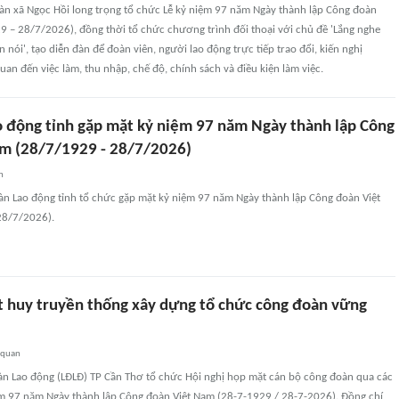
àn xã Ngọc Hồi long trọng tổ chức Lễ kỷ niệm 97 năm Ngày thành lập Công đoàn
9 – 28/7/2026), đồng thời tổ chức chương trình đối thoại với chủ đề 'Lắng nghe
 nói', tạo diễn đàn để đoàn viên, người lao động trực tiếp trao đổi, kiến nghị
uan đến việc làm, thu nhập, chế độ, chính sách và điều kiện làm việc.
o động tỉnh gặp mặt kỷ niệm 97 năm Ngày thành lập Công
m (28/7/1929 - 28/7/2026)
n
oàn Lao động tỉnh tổ chức gặp mặt kỷ niệm 97 năm Ngày thành lập Công đoàn Việt
28/7/2026).
t huy truyền thống xây dựng tổ chức công đoàn vững
 quan
oàn Lao động (LĐLĐ) TP Cần Thơ tổ chức Hội nghị họp mặt cán bộ công đoàn qua các
ệm 97 năm Ngày thành lập Công đoàn Việt Nam (28-7-1929 / 28-7-2026). Đồng chí