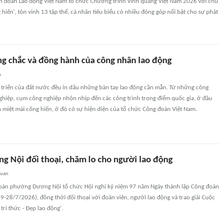
ên đoàn Lao động Việt Nam tổ chức Chương trình Vinh quang Việt Nam 2026 với chủ
g hiến', tôn vinh 13 tập thể, cá nhân tiêu biểu có nhiều đóng góp nổi bật cho sự phát
g chắc và đồng hành của công nhân lao động
n
 triển của đất nước đều in dấu những bàn tay lao động cần mẫn. Từ những công
ghiệp, cụm công nghiệp nhộn nhịp đến các công trình trọng điểm quốc gia, ở đâu
 miệt mài cống hiến, ở đó có sự hiện diện của tổ chức Công đoàn Việt Nam.
 Nội đối thoại, chăm lo cho người lao động
quan
oàn phường Dương Nội tổ chức Hội nghị kỷ niệm 97 năm Ngày thành lập Công đoàn
-28/7/2026), đồng thời đối thoại với đoàn viên, người lao động và trao giải Cuộc
 tri thức - Đẹp lao động'.