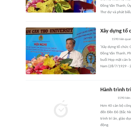
Đồng Văn Thanh, Ủy
Thơ dự và phát biểu
Xây dựng tổ 
1590
liên qua
'Xây dựng tổ chức 
Đồng Văn Thanh, Ph
buổi Họp mặt cán b
Nam (28/7/1929 - 2
Hành trình t
1590
liên
Hơn 40 cán bộ công
đến Đền Đô (Bắc Ni
trình tri ân, giáo d
động.