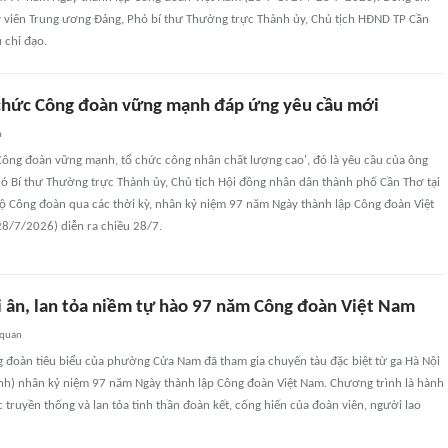
 viên Trung ương Đảng, Phó bí thư Thường trực Thành ủy, Chủ tịch HĐND TP Cần
 chỉ đạo.
chức Công đoàn vững mạnh đáp ứng yêu cầu mới
n
Công đoàn vững mạnh, tổ chức công nhân chất lượng cao', đó là yêu cầu của ông
ó Bí thư Thường trực Thành ủy, Chủ tịch Hội đồng nhân dân thành phố Cần Thơ tại
ộ Công đoàn qua các thời kỳ, nhân kỷ niệm 97 năm Ngày thành lập Công đoàn Việt
8/7/2026) diễn ra chiều 28/7.
ri ân, lan tỏa niềm tự hào 97 năm Công đoàn Việt Nam
 quan
 đoàn tiêu biểu của phường Cửa Nam đã tham gia chuyến tàu đặc biệt từ ga Hà Nội
nh) nhân kỷ niệm 97 năm Ngày thành lập Công đoàn Việt Nam. Chương trình là hành
ục truyền thống và lan tỏa tinh thần đoàn kết, cống hiến của đoàn viên, người lao