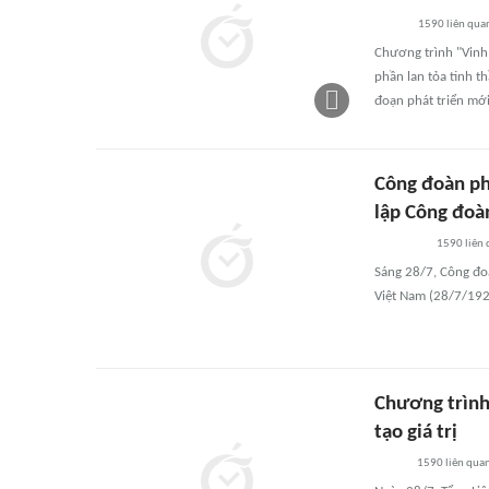
1590
liên qua
Chương trình "Vinh 
phần lan tỏa tinh t
đoạn phát triển mới
Công đoàn p
lập Công đoà
1590
liên
Sáng 28/7, Công đ
Việt Nam (28/7/192
Chương trình
tạo giá trị
1590
liên qua