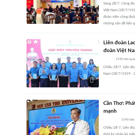
Sáng 28/7, Công đo
Việt Nam (28/7/192
đoàn viên công đoàn
những vấn đề liên q
Liên đoàn La
đoàn Việt Na
1590
liên qua
Chiều 28/7, Liên đ
Nam (28/7/1929 - 
Cần Thơ: Phá
mạnh
1590
liên
Chiều 28-7, Liên đ
thời kỳ nhân kỷ ni