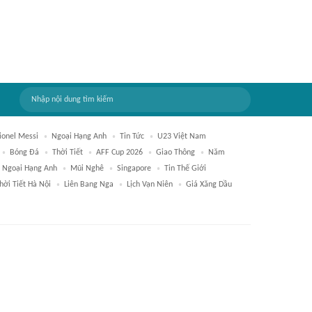
ionel Messi
Ngoại Hạng Anh
Tin Tức
U23 Việt Nam
Bóng Đá
Thời Tiết
AFF Cup 2026
Giao Thông
Năm
u Ngoại Hạng Anh
Mũi Nghê
Singapore
Tin Thế Giới
hời Tiết Hà Nội
Liên Bang Nga
Lịch Vạn Niên
Giá Xăng Dầu