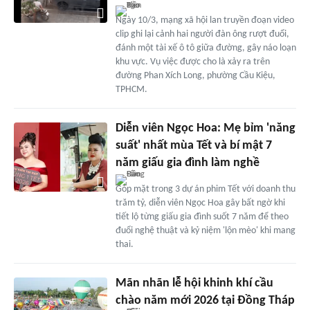
Ngày 10/3, mạng xã hội lan truyền đoạn video
clip ghi lại cảnh hai người đàn ông rượt đuổi,
đánh một tài xế ô tô giữa đường, gây náo loạn
khu vực. Vụ việc được cho là xảy ra trên
đường Phan Xích Long, phường Cầu Kiệu,
TPHCM.
Diễn viên Ngọc Hoa: Mẹ bỉm 'năng
suất' nhất mùa Tết và bí mật 7
năm giấu gia đình làm nghề
Góp mặt trong 3 dự án phim Tết với doanh thu
trăm tỷ, diễn viên Ngọc Hoa gây bất ngờ khi
tiết lộ từng giấu gia đình suốt 7 năm để theo
đuổi nghệ thuật và kỷ niệm 'lộn mèo' khi mang
thai.
Mãn nhãn lễ hội khinh khí cầu
chào năm mới 2026 tại Đồng Tháp