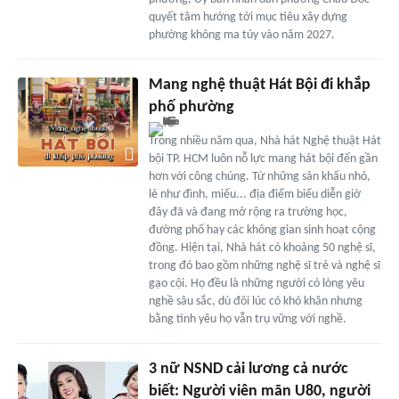
quyết tâm hướng tới mục tiêu xây dựng
phường không ma túy vào năm 2027.
Mang nghệ thuật Hát Bội đi khắp
phố phường
Trong nhiều năm qua, Nhà hát Nghệ thuật Hát
bội TP. HCM luôn nỗ lực mang hát bội đến gần
hơn với công chúng. Từ những sân khấu nhỏ,
lẻ như đình, miếu... địa điểm biểu diễn giờ
đây đã và đang mở rộng ra trường học,
đường phố hay các không gian sinh hoạt cộng
đồng. Hiện tại, Nhà hát có khoảng 50 nghệ sĩ,
trong đó bao gồm những nghệ sĩ trẻ và nghệ sĩ
gạo cội. Họ đều là những người có lòng yêu
nghề sâu sắc, dù đôi lúc có khó khăn nhưng
bằng tình yêu họ vẫn trụ vững với nghề.
3 nữ NSND cải lương cả nước
biết: Người viên mãn U80, người