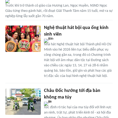
Trước khi trở thành cô giáo của Hương Lan, Ngọc Huyền, NSND Ngọc
Giàu từng theo gánh hát, rồi đoạt Giải Thanh Tâm năm 15 tuổi, mở ra sự
nghiệp lừng lẫy suốt gần 70 năm.
Nghệ thuật hát bội qua ống kính
sinh viên
Nhà hát Nghệ thuật hát bội Thành phố Hồ Chí
Minh vào hè 2026 liên tục biểu diễn phục vụ
công chúng gần xa, trong đó có Chương trình
Hát bội với âm nhạc dân tộc tại Đường sách
vào chiều các ngày 13, 14, 27 và 28-6 nhằm
quảng bá, bảo tồn, giữ gìn và phát huy các giá
trị đặc sắc của loại hình nghệ thuật hát bội.
Châu Đốc hướng tới địa bàn
không ma túy
Xác định rõ tác hại của ma túy đối với lĩnh vực
an ninh, trật tự, phát triển kinh tế - xã hội địa
phương, Ủy ban nhân dân phường Châu Đốc