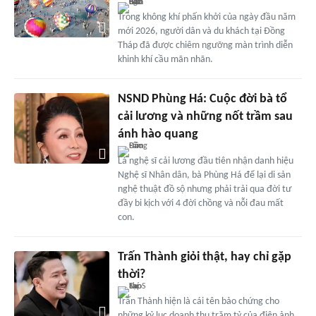
Trong không khí phấn khởi của ngày đầu năm
mới 2026, người dân và du khách tại Đồng
Tháp đã được chiêm ngưỡng màn trình diễn
khinh khí cầu mãn nhãn.
NSND Phùng Há: Cuộc đời bà tổ
cải lương và những nốt trầm sau
ánh hào quang
Là nghệ sĩ cải lương đầu tiên nhận danh hiệu
Nghệ sĩ Nhân dân, bà Phùng Há để lại di sản
nghệ thuật đồ sộ nhưng phải trải qua đời tư
đầy bi kịch với 4 đời chồng và nỗi đau mất
con.
Trấn Thành giỏi thật, hay chỉ gặp
thời?
Trấn Thành hiện là cái tên bảo chứng cho
những kỷ lục doanh thu trăm tỷ của điện ảnh