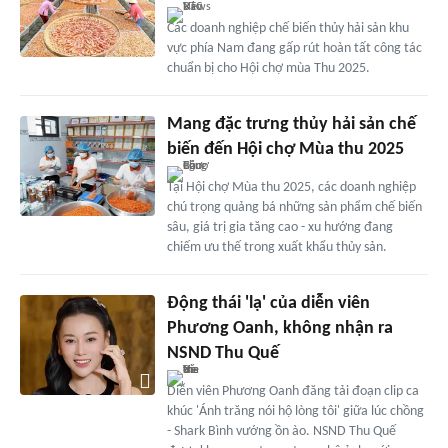
Các doanh nghiệp chế biến thủy hải sản khu
vực phía Nam đang gấp rút hoàn tất công tác
chuẩn bị cho Hội chợ mùa Thu 2025.
Mang đặc trưng thủy hải sản chế
biến đến Hội chợ Mùa thu 2025
Tại Hội chợ Mùa thu 2025, các doanh nghiệp
chú trọng quảng bá những sản phẩm chế biến
sâu, giá trị gia tăng cao - xu hướng đang
chiếm ưu thế trong xuất khẩu thủy sản.
Động thái 'lạ' của diễn viên
Phương Oanh, không nhận ra
NSND Thu Quế
Diễn viên Phương Oanh đăng tải đoạn clip ca
khúc 'Ánh trăng nói hộ lòng tôi' giữa lúc chồng
- Shark Bình vướng ồn ào. NSND Thu Quế