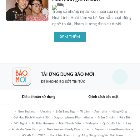
Trong số những người con nuôi của nghệ sĩ
Hoài Linh, Hoài Lâm và bé Ben vẫn hoạt động
nghệ thuật, Phạm Hương định cư ở Mỹ.
XEM THÊM
TẢI ỨNG DỤNG BÁO MỚI
ĐỂ KHÔNG BỎ SÓT TIN TỨC
Điều khoản sử dụng
Chính sách bảo mật
New Zealand
Ukraine
Liên Bang Nga
Tô Lâm
Australia
Nắng Nóng
Đại Học Bách Khoa Hà Nội
Xaysomphone Phomvihane
Điểm Chuẩn
Rửa Tiền
Mũi Nghê
Eo Biển Hormuz
Trần Thanh Mẫn
Malaysia
Quốc Hội Lào
Lào
Australia Sam Mostyn
New Zealand Cindy Kiro
Iran
Saysomphone Phomvihane
ASEAN Cup 2026
Ban Chấp Hành Trung Ương Đảng Cộng Sản Việt Nam