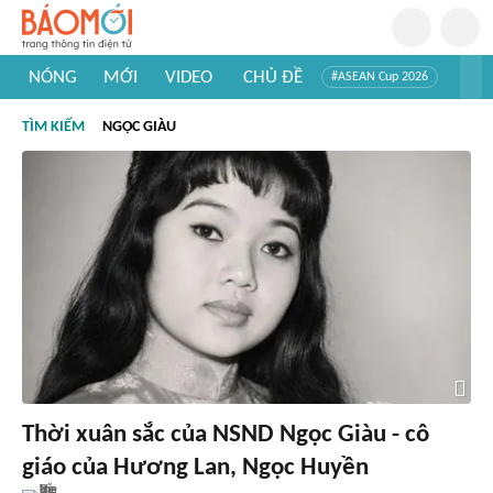
NÓNG
MỚI
VIDEO
CHỦ ĐỀ
#ASEAN Cup 2026
#Trí tuệ nhân tạo
#Mỹ - Iran
#Khám phá Việt Nam
TÌM KIẾM
NGỌC GIÀU
#Khám phá thế giới
Thời xuân sắc của NSND Ngọc Giàu - cô
giáo của Hương Lan, Ngọc Huyền