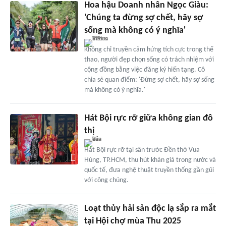
Hoa hậu Doanh nhân Ngọc Giàu:
'Chúng ta đừng sợ chết, hãy sợ
sống mà không có ý nghĩa'
Không chỉ truyền cảm hứng tích cực trong thể
thao, người đẹp chọn sống có trách nhiệm với
cộng đồng bằng việc đăng ký hiến tạng. Cô
chia sẻ quan điểm: 'Đừng sợ chết, hãy sợ sống
mà không có ý nghĩa.'
Hát Bội rực rỡ giữa không gian đô
thị
Hát Bội rực rỡ tại sân trước Đền thờ Vua
Hùng, TP.HCM, thu hút khán giả trong nước và
quốc tế, đưa nghệ thuật truyền thống gần gũi
với công chúng.
Loạt thủy hải sản độc lạ sắp ra mắt
tại Hội chợ mùa Thu 2025