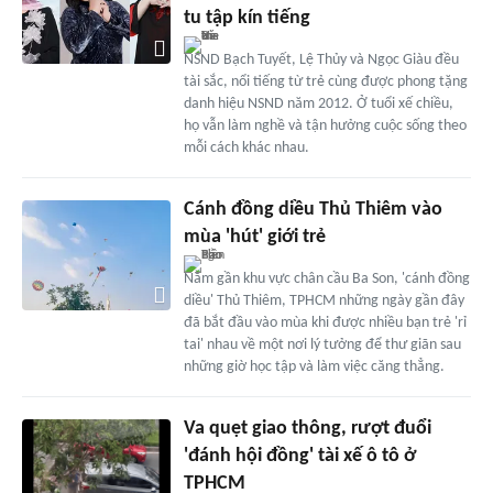
tu tập kín tiếng
NSND Bạch Tuyết, Lệ Thủy và Ngọc Giàu đều
tài sắc, nổi tiếng từ trẻ cùng được phong tặng
danh hiệu NSND năm 2012. Ở tuổi xế chiều,
họ vẫn làm nghề và tận hưởng cuộc sống theo
mỗi cách khác nhau.
Cánh đồng diều Thủ Thiêm vào
mùa 'hút' giới trẻ
Nằm gần khu vực chân cầu Ba Son, 'cánh đồng
diều' Thủ Thiêm, TPHCM những ngày gần đây
đã bắt đầu vào mùa khi được nhiều bạn trẻ 'rỉ
tai' nhau về một nơi lý tưởng để thư giãn sau
những giờ học tập và làm việc căng thẳng.
Va quẹt giao thông, rượt đuổi
'đánh hội đồng' tài xế ô tô ở
TPHCM