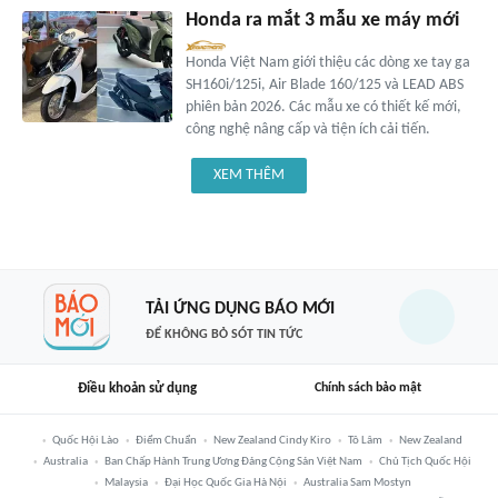
Honda ra mắt 3 mẫu xe máy mới
Honda Việt Nam giới thiệu các dòng xe tay ga
SH160i/125i, Air Blade 160/125 và LEAD ABS
phiên bản 2026. Các mẫu xe có thiết kế mới,
công nghệ nâng cấp và tiện ích cải tiến.
XEM THÊM
TẢI ỨNG DỤNG BÁO MỚI
ĐỂ KHÔNG BỎ SÓT TIN TỨC
Điều khoản sử dụng
Chính sách bảo mật
Quốc Hội Lào
Điểm Chuẩn
New Zealand Cindy Kiro
Tô Lâm
New Zealand
Australia
Ban Chấp Hành Trung Ương Đảng Cộng Sản Việt Nam
Chủ Tịch Quốc Hội
Malaysia
Đại Học Quốc Gia Hà Nội
Australia Sam Mostyn