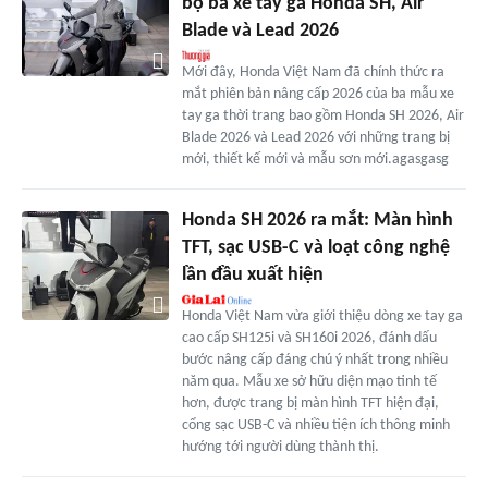
bộ ba xe tay ga Honda SH, Air
Blade và Lead 2026
Mới đây, Honda Việt Nam đã chính thức ra
mắt phiên bản nâng cấp 2026 của ba mẫu xe
tay ga thời trang bao gồm Honda SH 2026, Air
Blade 2026 và Lead 2026 với những trang bị
mới, thiết kế mới và mẫu sơn mới.agasgasg
Honda SH 2026 ra mắt: Màn hình
TFT, sạc USB-C và loạt công nghệ
lần đầu xuất hiện
Honda Việt Nam vừa giới thiệu dòng xe tay ga
cao cấp SH125i và SH160i 2026, đánh dấu
bước nâng cấp đáng chú ý nhất trong nhiều
năm qua. Mẫu xe sở hữu diện mạo tinh tế
hơn, được trang bị màn hình TFT hiện đại,
cổng sạc USB-C và nhiều tiện ích thông minh
hướng tới người dùng thành thị.