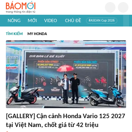
NÓNG
MỚI
VIDEO
CHỦ ĐỀ
#ASEAN Cup 2026
#Trí tuệ nhân tạo
#Mỹ - Iran
#Khám phá Việt Nam
TÌM KIẾM
MY HONDA
#Khám phá thế giới
[GALLERY] Cận cảnh Honda Vario 125 2027
tại Việt Nam, chốt giá từ 42 triệu