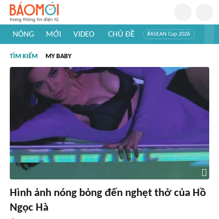
NÓNG
MỚI
VIDEO
CHỦ ĐỀ
#ASEAN Cup 2026
#Trí tuệ nhân tạo
#Mỹ - Iran
#Khám phá Việt Nam
TÌM KIẾM
MY BABY
#Khám phá thế giới
Hình ảnh nóng bỏng đến nghẹt thở của Hồ
Ngọc Hà