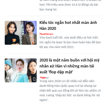
sẻ năm tháng khó khăn, khánh kiệt vì khoản nợ
hơn 790 triệu won (hơn 14,6 tỷ đồng) do bài
bạc mang lại.
Kiểu tóc ngắn hot nhất màn ảnh
Hàn 2020
Vừa hack tuổi tốt, vừa sành điệu và hút mắt,
tóc ngắn tỉa layer là lựa chọn hoàn hảo để bạn
lột xác cho năm mới 2021.
2020 là một năm buồn với hội mỹ
nhân xứ Hàn vì những màn tái
xuất 'flop dập mặt'
Trong năm 2020 có rất nhiều nữ diễn viên
danh tiếng Hàn Quốc quay trở lại nhưng lại
nhận kết quả cay đắng khi sở hữu tác phẩm có
mức rating 'thấp lẹt đẹt' và danh tiếng thì 'xịt
ngóm'.