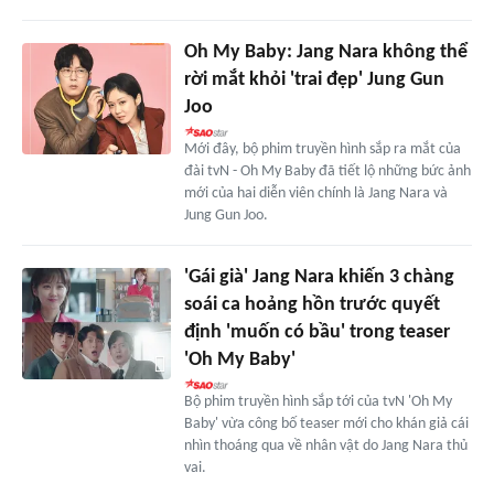
Oh My Baby: Jang Nara không thể
rời mắt khỏi 'trai đẹp' Jung Gun
Joo
Mới đây, bộ phim truyền hình sắp ra mắt của
đài tvN - Oh My Baby đã tiết lộ những bức ảnh
mới của hai diễn viên chính là Jang Nara và
Jung Gun Joo.
'Gái già' Jang Nara khiến 3 chàng
soái ca hoảng hồn trước quyết
định 'muốn có bầu' trong teaser
'Oh My Baby'
Bộ phim truyền hình sắp tới của tvN 'Oh My
Baby' vừa công bố teaser mới cho khán giả cái
nhìn thoáng qua về nhân vật do Jang Nara thủ
vai.