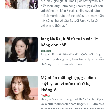
Mới đây, giới giải trí Hàn Quốc bất ngờ khi nữ
diễn viên Jang NaRa công khai chuyện kết hôn
với chàng trai kém 6 tuổi. Nhiều người hâm
mộ tò mò về thân thế của chàng trai may mắn
này cũng như cô dâu 41 tuổi Jang NaRa sẽ
trông như thế nào?
Jang Na Ra, tuổi tứ tuần vẫn 'lẻ
bóng đơn côi'
Jang Na Ra, nữ diễn viên Hàn Quốc nổi tiếng
bởi vẻ đẹp không tuổi, từng tiết lộ lý do cô vẫn
chưa nghĩ đến chuyện kết hôn.
Mỹ nhân mất nghiệp, gia đình
suýt ly tán vì món nợ cờ bạc
khổng lồ
Shoo, nữ ca sĩ nổi tiếng một thời của Hàn Quốc
và là cựu thành viên nhóm nhạc S.E.S, vừa chia