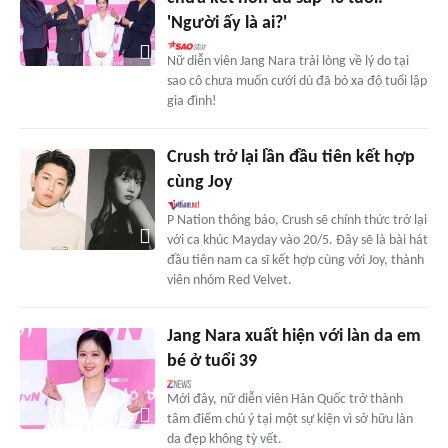
'Người ấy là ai?'
Nữ diễn viên Jang Nara trải lòng về lý do tại
sao cô chưa muốn cưới dù đã bỏ xa độ tuổi lập
gia đình!
Crush trở lại lần đầu tiên kết hợp
cùng Joy
P Nation thông báo, Crush sẽ chính thức trở lại
với ca khúc Mayday vào 20/5. Đây sẽ là bài hát
đầu tiên nam ca sĩ kết hợp cùng với Joy, thành
viên nhóm Red Velvet.
Jang Nara xuất hiện với làn da em
bé ở tuổi 39
Mới đây, nữ diễn viên Hàn Quốc trở thành
tâm điểm chú ý tại một sự kiện vì sở hữu làn
da đẹp không tỳ vết.