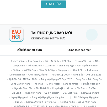
XEM THÊM
TẢI ỨNG DỤNG BÁO MỚI
ĐỂ KHÔNG BỎ SÓT TIN TỨC
Điều khoản sử dụng
Chính sách bảo mật
Triệu Thị Tâm
Kim Sang-Sik
Sân Mỹ Đình
FPT Play
Nguyễn Văn Hợi
Năm
Campuchia
Hồ Văn Khoa
Xuân Son
Liên Bang Nga
Đội Tuyển Việt Nam
Tô Lâm
ASEAN Cup
Trần Đình Tiệp
Singapore
Khánh Sky
Indonesia
Doanh Nghiệp
Chủ Tịch Quốc Hội
ASEAN Cup 2026
Đình Bắc
AFF Cup 2026
Lịch Thi Đấu AFF Cup 2026
Bảng Xếp Hạng AFF Cup 2026
Bóng Đá
Báo Bóng Đá
Bóng Đá Việt Nam
Thể Thao
Lionel Messi
Lamine Yamal
Nguyễn Xuân Son
Nguyễn Đình Bắc
Tin Thế Giới
Pháp Luật
Xã Hội
Tin Bão
Tin Tức
Giá Vàng
Tuyển Việt Nam
U23 Việt Nam
U17 Việt Nam
Kết Quả Bóng Đá
Ngoại Hạng Anh
Bảng Xếp Hạng Ngoại Hạng Anh
Lịch Thi Đấu Ngoại Hạng Anh
Cúp C1
Kết Quả Vietlott Power 6/55
Kết Quả Xổ Số
Xổ Số Miền Nam
Xổ Số Miền Bắc
Xổ Số Miền Trung
Giao Thông
Thời Sự
Lịch Vạn Niên