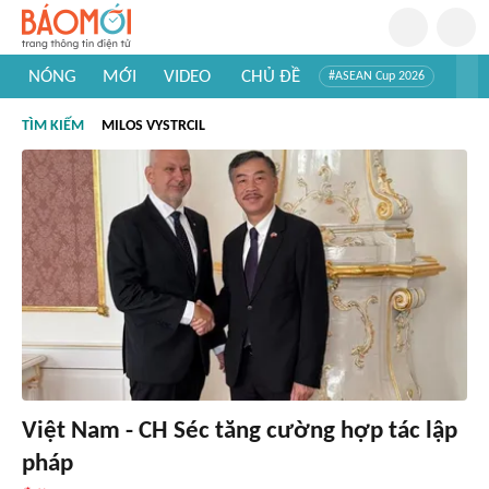
NÓNG
MỚI
VIDEO
CHỦ ĐỀ
#ASEAN Cup 2026
#Trí tuệ nhân tạo
#Mỹ - Iran
#Khám phá Việt Nam
TÌM KIẾM
MILOS VYSTRCIL
#Khám phá thế giới
Việt Nam - CH Séc tăng cường hợp tác lập
pháp