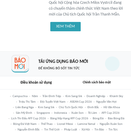
Quốc hội Cộng hòa Czech Milos Vystrcil đang
có chuyến thăm chính thức Việt Nam theo lời
mời của Chủ tịch Quốc hội Trần Thanh Mẫn.
XEM THÊM
TẢI ỨNG DỤNG BÁO MỚI
ĐỂ KHÔNG BỎ SÓT TIN TỨC
Điều khoản sử dụng
Chính sách bảo mật
Campuchia
Năm
Trần Đình Tiệp
Kim Sang-Sik
Doanh Nghiệp
Khánh Sky
Triệu Thị Tâm
Đội Tuyển Việt Nam
ASEAN Cup 2026
Nguyễn Văn Hợi
Liên Bang Nga
Kim Sang Sik
Chủ Tịch Quốc Hội
Đình Bắc
Hồ Văn Khoa
Sân Mỹ Đình
Singapore
Indonesia
Xuân Son
Tô Lâm
AFF Cup 2026
Lịch Thi Đấu AFF Cup 2026
Bảng Xếp Hạng AFF Cup 2026
Bóng Đá
Báo Bóng Đá
Bóng Đá Việt Nam
Thể Thao
Lionel Messi
Lamine Yamal
Nguyễn Xuân Son
Nguyễn Đình Bắc
Tin Thế Giới
Pháp Luật
Xã Hội
Tin Bão
Tin Tức