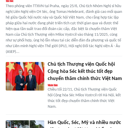
Theo phóng viên TTXVN tại Praha, ngày 25/6, Chủ tịch Nhóm Nghị sĩ hữu
nghị Liên Nghị viện CH Séc, ông Tomas Helebrant, đánh giá cao mối quan
hệ giữa Quốc hội nước này và Quốc hội Việt Nam, cho rằng hợp tác lập
pháp giữa hai nước đang phát triển tích cực thời gian qua và được thể
hiện qua tần suất trao đổi đoàn các cấp, đặc biệt là chuyến thăm Việt
Nam của Chủ tịch Thượng viện Milos Vystrcil vào tháng 11/2025, cũng
như sự phối hợp, ủng hộ lẫn nhau tại các diễn đàn đa phương và quốc tế
như Liên minh Nghị viện Thế giới (IPU), Hội nghị Đối tác Nghị viện Á - Âu
(ASEP)...
Chủ tịch Thượng viện Quốc hội
Cộng hòa Séc kết thúc tốt đẹp
chuyến thăm chính thức Việt Nam
Chiều tối 22/11, Chủ tịch Thượng viện Quốc
hội Cộng hòa Séc Milos Vystrcil rời Hà Nội, kết
thúc tốt đẹp chuyến thăm chính thức Việt
Nam.
Hàn Quốc, Séc, Mỹ và nhiều nước