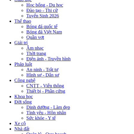
Học bổng - Du học
Đào tạo - Thi cử
Tuyển Sinh 2026
Thể thao
Bóng đá quốc tế
Bóng đá Việt Nam
Quần vợt
Giải trí
Âm nhạc
Thời trang
Điện ảnh - Truyền hình
Pháp luật
An ninh - Trật tự
Hình sự - Dân sự
Công nghệ
CNTT - Viễn thông
Thiết bị - Phần cứng
Khoa học
Đời sống
Dinh dưỡng - Làm đẹp
Tình yêu - Hôn nhân
Sức khỏe - Y tế
Xe cộ
Nhà đất