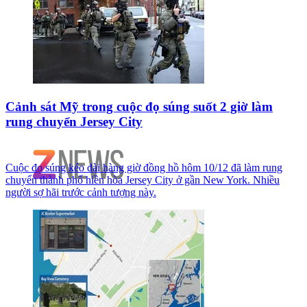
Cảnh sát Mỹ trong cuộc đọ súng suốt 2 giờ làm
rung chuyển Jersey City
Cuộc đọ súng kéo dài hàng giờ đồng hồ hôm 10/12 đã làm rung
chuyển thành phố hiền hòa Jersey City ở gần New York. Nhiều
người sợ hãi trước cảnh tượng này.