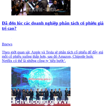
Đã đến lúc các doanh nghiệp phân tách cổ phiếu giá
trị cao?
Bnews
Theo giới quan sát, Apple và Tesla sẽ phân tách cổ phiếu để đẩy giá
mỗi cổ phiếu xuống thấp hơn, sau đó Amazon, Chipotle hoặc
Netflix có thể là những công ty 'tiếp bước'.