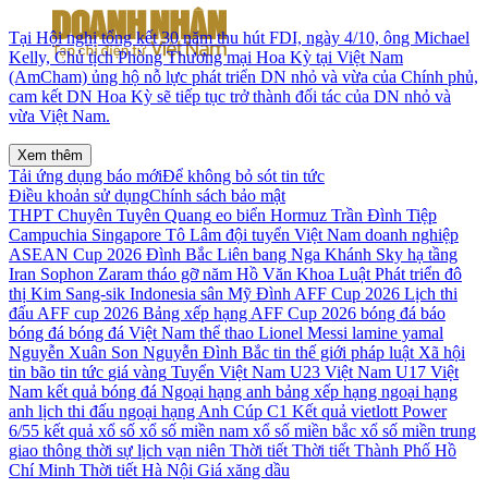
Tại Hội nghị tổng kết 30 năm thu hút FDI, ngày 4/10, ông Michael
Kelly, Chủ tịch Phòng Thương mại Hoa Kỳ tại Việt Nam
(AmCham) ủng hộ nỗ lực phát triển DN nhỏ và vừa của Chính phủ,
cam kết DN Hoa Kỳ sẽ tiếp tục trở thành đối tác của DN nhỏ và
vừa Việt Nam.
Xem thêm
Tải ứng dụng báo mới
Để không bỏ sót tin tức
Điều khoản sử dụng
Chính sách bảo mật
THPT Chuyên Tuyên Quang
eo biển Hormuz
Trần Đình Tiệp
Campuchia
Singapore
Tô Lâm
đội tuyển Việt Nam
doanh nghiệp
ASEAN Cup 2026
Đình Bắc
Liên bang Nga
Khánh Sky
hạ tầng
Iran
Sophon Zaram
tháo gỡ
năm
Hồ Văn Khoa
Luật Phát triển đô
thị
Kim Sang-sik
Indonesia
sân Mỹ Đình
AFF Cup 2026
Lịch thi
đấu AFF cup 2026
Bảng xếp hạng AFF Cup 2026
bóng đá
báo
bóng đá
bóng đá Việt Nam
thể thao
Lionel Messi
lamine yamal
Nguyễn Xuân Son
Nguyễn Đình Bắc
tin thế giới
pháp luật
Xã hội
tin bão
tin tức
giá vàng
Tuyển Việt Nam
U23 Việt Nam
U17 Việt
Nam
kết quả bóng đá
Ngoại hạng anh
bảng xếp hạng ngoại hạng
anh
lịch thi đấu ngoại hạng Anh
Cúp C1
Kết quả vietlott Power
6/55
kết quả xổ số
xổ số miền nam
xổ số miền bắc
xổ số miền trung
giao thông
thời sự
lịch vạn niên
Thời tiết
Thời tiết Thành Phố Hồ
Chí Minh
Thời tiết Hà Nội
Giá xăng dầu