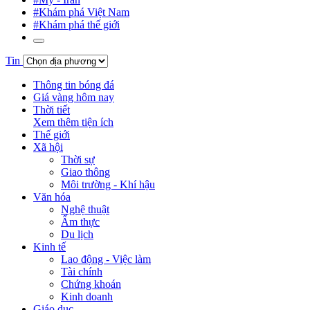
#Khám phá Việt Nam
#Khám phá thế giới
Tin
Thông tin bóng đá
Giá vàng hôm nay
Thời tiết
Xem thêm tiện ích
Thế giới
Xã hội
Thời sự
Giao thông
Môi trường - Khí hậu
Văn hóa
Nghệ thuật
Ẩm thực
Du lịch
Kinh tế
Lao động - Việc làm
Tài chính
Chứng khoán
Kinh doanh
Giáo dục