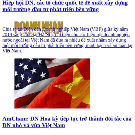
Hiệp hội DN, các tổ chức quốc tế đề xuất xây dựng
môi trường đầu tư phát triển bền vững
Chia sẻ tại Diễn đàn Doanh nghiệp Việt Nam (VBF) giữa kỳ năm
2019 sáng 26/6 tại Hà Nội, đại diện cho các hiệp hội doanh nghiệp
nước ngoài tại Việt Nam đã đưa ra nhiều đề xuất nhằm xây dựng
một môi trường đầu tư phát triển bền vững, minh bạch và an toàn tại
Việt Nam.
AmCham: DN Hoa kỳ tiếp tục trở thành đối tác của
DN nhỏ và vừa Việt Nam