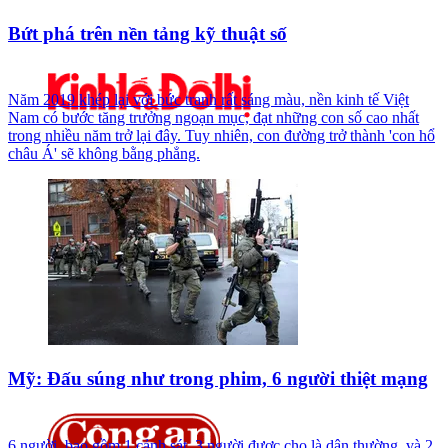
Bứt phá trên nền tảng kỹ thuật số
Năm 2019 khép lại với bức tranh rất sáng màu, nền kinh tế Việt
Nam có bước tăng trưởng ngoạn mục, đạt những con số cao nhất
trong nhiều năm trở lại đây. Tuy nhiên, con đường trở thành 'con hổ
châu Á' sẽ không bằng phẳng.
Mỹ: Đấu súng như trong phim, 6 người thiệt mạng
6 người, bao gồm 1 cảnh sát, 3 người được cho là dân thường, và 2