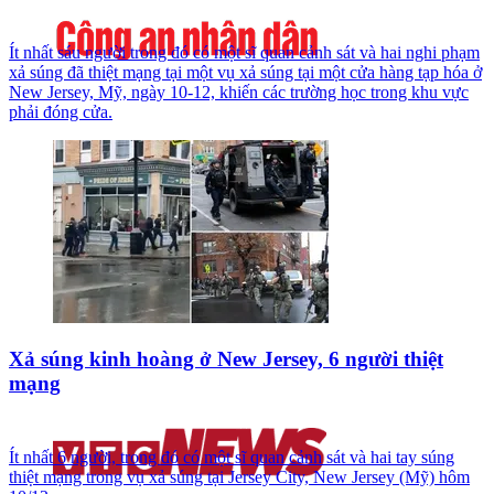
Ít nhất sáu người trong đó có một sĩ quan cảnh sát và hai nghi phạm
xả súng đã thiệt mạng tại một vụ xả súng tại một cửa hàng tạp hóa ở
New Jersey, Mỹ, ngày 10-12, khiến các trường học trong khu vực
phải đóng cửa.
Xả súng kinh hoàng ở New Jersey, 6 người thiệt
mạng
Ít nhất 6 người, trong đó có một sĩ quan cảnh sát và hai tay súng
thiệt mạng trong vụ xả súng tại Jersey City, New Jersey (Mỹ) hôm