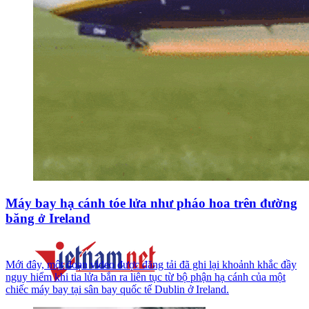
Máy bay hạ cánh tóe lửa như pháo hoa trên đường
băng ở Ireland
Mới đây, một đoạn video được đăng tải đã ghi lại khoảnh khắc đầy
nguy hiểm khi tia lửa bắn ra liên tục từ bộ phận hạ cánh của một
chiếc máy bay tại sân bay quốc tế Dublin ở Ireland.