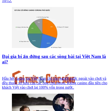
10/12.
Đại gia bí ẩn đứng sau các sòng bài tại Việt Nam là
ai?
Hầu hết casino tại Việt Nam chỉ cho người nước ngoài vào chơi và
đều thuộc sở hữu của các ông chủ ngoại. Riêng casino đầu tiên cho
khách Việt vào chơi lại 100% vốn trong nước.