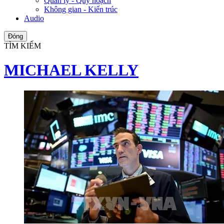
Quản lý - Quy hoạch
Không gian - Kiến trúc
Audio
Đóng
TÌM KIẾM
MICHAEL KELLY