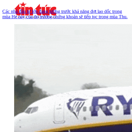
Các nhà đầu tư lớn đang lường trước khả năng đợt lao dốc trong
mùa Hè này của thị trường chứng khoán sẽ tiếp tục trong mùa Thu.