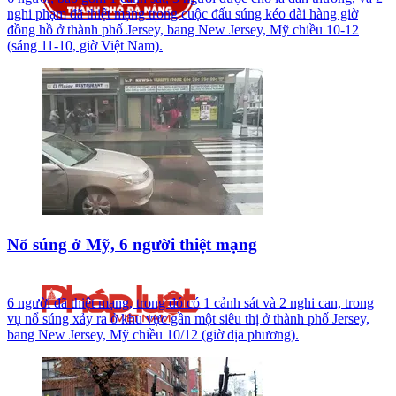
nghi phạm đã thiệt mạng trong cuộc đấu súng kéo dài hàng giờ
đồng hồ ở thành phố Jersey, bang New Jersey, Mỹ chiều 10-12
(sáng 11-10, giờ Việt Nam).
Nổ súng ở Mỹ, 6 người thiệt mạng
6 người đã thiệt mạng, trong đó có 1 cảnh sát và 2 nghi can, trong
vụ nổ súng xảy ra ở khu vực gần một siêu thị ở thành phố Jersey,
bang New Jersey, Mỹ chiều 10/12 (giờ địa phương).