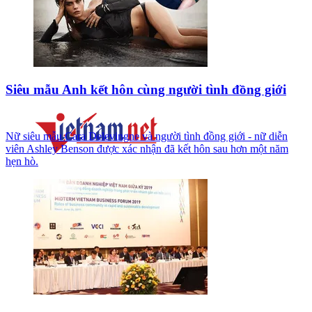
Siêu mẫu Anh kết hôn cùng người tình đồng giới
Nữ siêu mẫu Cara Delevingne và người tình đồng giới - nữ diễn
viên Ashley Benson được xác nhận đã kết hôn sau hơn một năm
hẹn hò.