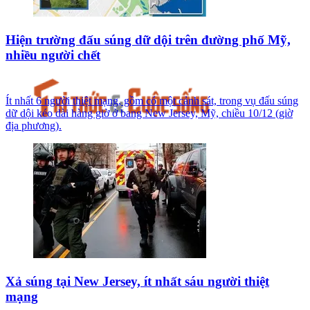
Hiện trường đấu súng dữ dội trên đường phố Mỹ,
nhiều người chết
Ít nhất 6 người thiệt mạng, gồm có một cảnh sát, trong vụ đấu súng
dữ dội kéo dài hàng giờ ở bang New Jersey, Mỹ, chiều 10/12 (giờ
địa phương).
Xả súng tại New Jersey, ít nhất sáu người thiệt
mạng