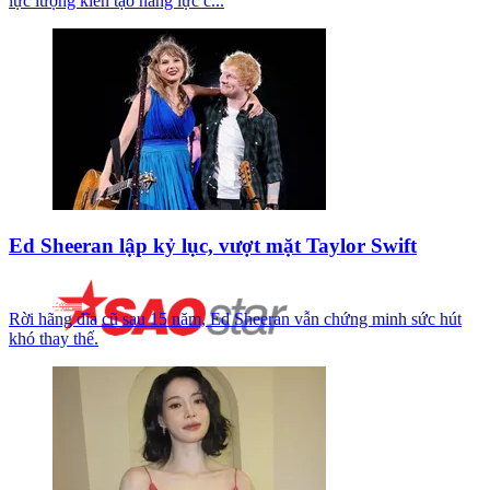
lực lượng kiến tạo năng lực c...
Ed Sheeran lập kỷ lục, vượt mặt Taylor Swift
Rời hãng đĩa cũ sau 15 năm, Ed Sheeran vẫn chứng minh sức hút
khó thay thế.