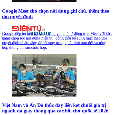
Google Meet cho chọn nội dung ghi chú, thêm theo
dõi quyết định
Google tiếp tục mở rộng công cụ ghi chú tự động trên Meet với khả
năng chọn lọc nội dung hiển thị, đồng thời bổ sung mục theo dõi
quyết định nhằm tăng độ rõ ràng trong quá trình trao đổi và tổng
hợp thông tin sau cuộc họp.
Việt Nam và Ấn Độ thúc đẩy liên kết chuỗi giá trị
ngành da giày thông qua các hội chợ quốc tế 2026