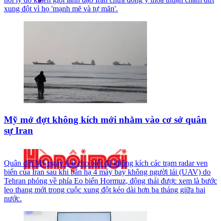
xung đột vì họ 'mạnh mẽ và tự mãn'.
Mỹ mở đợt không kích mới nhằm vào cơ sở quân
sự Iran
Quân đội Mỹ ngày 6-6 cho biết đã không kích các trạm radar ven
biển của Iran sau khi bắn hạ 4 máy bay không người lái (UAV) do
Tehran phóng về phía Eo biển Hormuz, động thái được xem là bước
leo thang mới trong cuộc xung đột kéo dài hơn ba tháng giữa hai
nước.