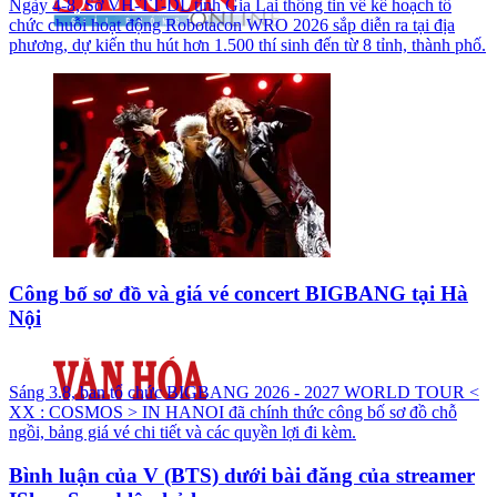
Ngày 4-8, Sở VH-TT-DL tỉnh Gia Lai thông tin về kế hoạch tổ
chức chuỗi hoạt động Robotacon WRO 2026 sắp diễn ra tại địa
phương, dự kiến thu hút hơn 1.500 thí sinh đến từ 8 tỉnh, thành phố.
Công bố sơ đồ và giá vé concert BIGBANG tại Hà
Nội
Sáng 3.8, ban tổ chức BIGBANG 2026 - 2027 WORLD TOUR <
XX : COSMOS > IN HANOI đã chính thức công bố sơ đồ chỗ
ngồi, bảng giá vé chi tiết và các quyền lợi đi kèm.
Bình luận của V (BTS) dưới bài đăng của streamer