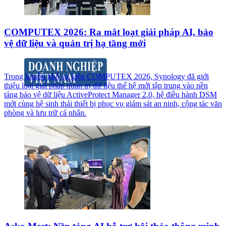
COMPUTEX 2026: Ra mắt loạt giải pháp AI, bảo
vệ dữ liệu và quản trị hạ tầng mới
Trong khuôn khổ sự kiện COMPUTEX 2026, Synology đã giới
thiệu loạt giải pháp quản trị dữ liệu thế hệ mới tập trung vào nền
tảng bảo vệ dữ liệu ActiveProtect Manager 2.0, hệ điều hành DSM
mới cùng hệ sinh thái thiết bị phục vụ giám sát an ninh, cộng tác văn
phòng và lưu trữ cá nhân.