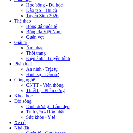
Học bổng - Du học
Đào tạo - Thi cử
Tuyển Sinh 2026
Thể thao
Bóng đá quốc tế
Bóng đá Việt Nam
Quần vợt
Giải trí
Âm nhạc
Thời trang
Điện ảnh - Truyền hình
Pháp luật
An ninh - Trật tự
Hình sự - Dân sự
Công nghệ
CNTT - Viễn thông
Thiết bị - Phần cứng
Khoa học
Đời sống
Dinh dưỡng - Làm đẹp
Tình yêu - Hôn nhân
Sức khỏe - Y tế
Xe cộ
Nhà đất