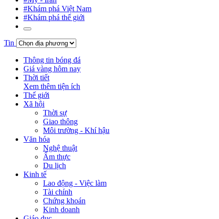
#Khám phá Việt Nam
#Khám phá thế giới
Tin
Thông tin bóng đá
Giá vàng hôm nay
Thời tiết
Xem thêm tiện ích
Thế giới
Xã hội
Thời sự
Giao thông
Môi trường - Khí hậu
Văn hóa
Nghệ thuật
Ẩm thực
Du lịch
Kinh tế
Lao động - Việc làm
Tài chính
Chứng khoán
Kinh doanh
Giáo dục