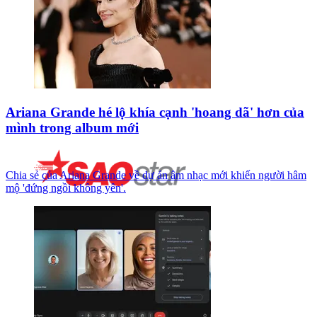
Ariana Grande hé lộ khía cạnh 'hoang dã' hơn của
mình trong album mới
Chia sẻ của Ariana Grande về dự án âm nhạc mới khiến người hâm
mộ 'đứng ngồi không yên'.