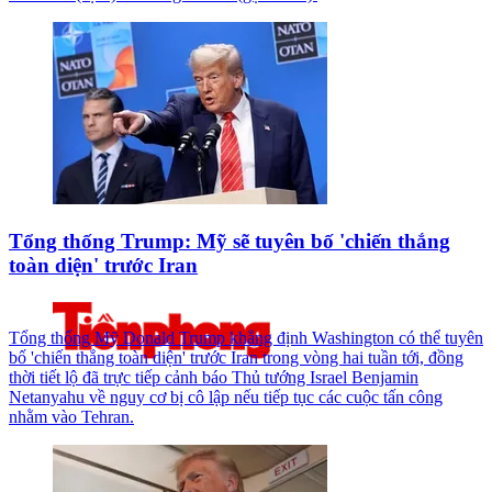
Tổng thống Trump: Mỹ sẽ tuyên bố 'chiến thắng
toàn diện' trước Iran
Tổng thống Mỹ Donald Trump khẳng định Washington có thể tuyên
bố 'chiến thắng toàn diện' trước Iran trong vòng hai tuần tới, đồng
thời tiết lộ đã trực tiếp cảnh báo Thủ tướng Israel Benjamin
Netanyahu về nguy cơ bị cô lập nếu tiếp tục các cuộc tấn công
nhằm vào Tehran.