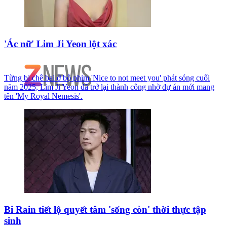
'Ác nữ' Lim Ji Yeon lột xác
Từng bị chê bai ở bộ phim 'Nice to not meet you' phát sóng cuối
năm 2025, Lim Ji Yeon đã trở lại thành công nhờ dự án mới mang
tên 'My Royal Nemesis'.
Bi Rain tiết lộ quyết tâm 'sống còn' thời thực tập
sinh