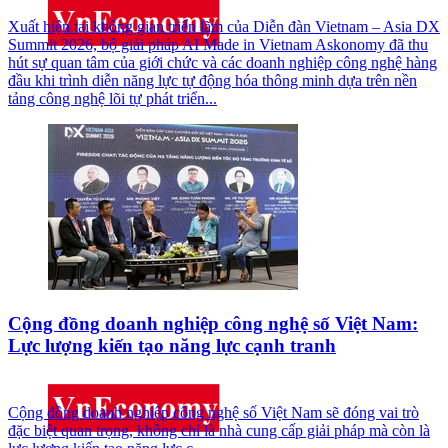
Xuất hiện tại không gian triển lãm của Diễn đàn Vietnam – Asia DX
Summit 2026, bộ giải pháp AI Made in Vietnam Askonomy đã thu
hút sự quan tâm của giới chức và các doanh nghiệp công nghệ hàng
đầu khi trình diễn năng lực tự động hóa thông minh dựa trên nền
tảng công nghệ lõi tự phát triển...
Cộng đồng doanh nghiệp công nghệ số Việt Nam:
Lực lượng kiến tạo năng lực cạnh tranh
Cộng đồng doanh nghiệp công nghệ số Việt Nam sẽ đóng vai trò
đặc biệt quan trọng, không chỉ là nhà cung cấp giải pháp mà còn là