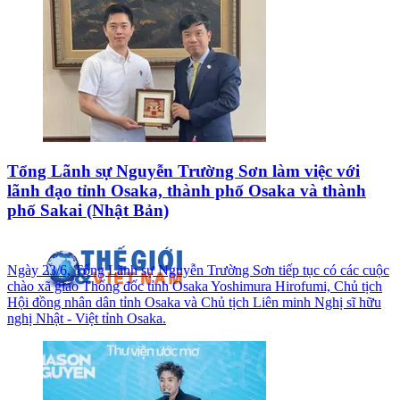
Tổng Lãnh sự Nguyễn Trường Sơn làm việc với
lãnh đạo tỉnh Osaka, thành phố Osaka và thành
phố Sakai (Nhật Bản)
Ngày 23/6, Tổng Lãnh sự Nguyễn Trường Sơn tiếp tục có các cuộc
chào xã giao Thống đốc tỉnh Osaka Yoshimura Hirofumi, Chủ tịch
Hội đồng nhân dân tỉnh Osaka và Chủ tịch Liên minh Nghị sĩ hữu
nghị Nhật - Việt tỉnh Osaka.