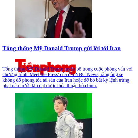
Tổng thống Mỹ Donald Trump gửi lời tới Iran
Tổng thống Mỹ Donald Trump tuyên bố trong cuộc phỏng vấn với
chương trình 'Meet the Press' của đài NBC News, rằng ông sẽ
không dỡ phong tỏa tài sản của Iran hoặc dỡ bỏ bất kỳ lệnh trừng
phạt nào trước khi đạt được thỏa thuận hòa bình.