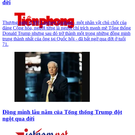
đời
Thượng nghị sĩ Mỹ Lindsey Graham - một nhân vật chủ chốt của
đảng Cộng hòa, người từng là người chỉ trích mạnh mẽ Tổng thống
Donald Trump nhưng sau đó trở thành một trong những đồng minh
trung thành nhất của ông tại Quốc hội - đã bất ngờ qua đời ở tuổi
71.
Đồng minh lâu năm của Tổng thống Trump đột
ngột qua đời