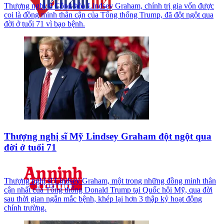
Thượng nghị sĩ Cộng hòa Lindsey Graham, chính trị gia vốn được
coi là đồng minh thân cận của Tổng thống Trump, đã đột ngột qua
đời ở tuổi 71 vì bạo bệnh.
Thượng nghị sĩ Mỹ Lindsey Graham đột ngột qua
đời ở tuổi 71
Thượng nghị sĩ Lindsey Graham, một trong những đồng minh thân
cận nhất của Tổng thống Donald Trump tại Quốc hội Mỹ, qua đời
sau thời gian ngắn mắc bệnh, khép lại hơn 3 thập kỷ hoạt động
chính trường.