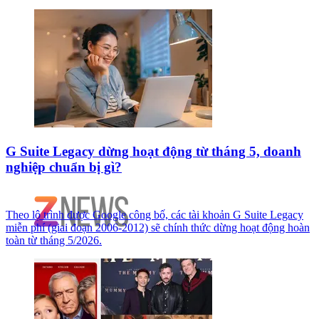
G Suite Legacy dừng hoạt động từ tháng 5, doanh
nghiệp chuẩn bị gì?
Theo lộ trình được Google công bố, các tài khoản G Suite Legacy
miễn phí (giai đoạn 2006-2012) sẽ chính thức dừng hoạt động hoàn
toàn từ tháng 5/2026.