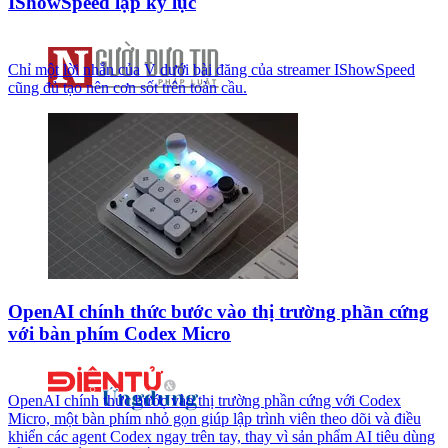
IShowSpeed lập kỷ lục
Chỉ một lời nhắn của V dưới bài đăng của streamer IShowSpeed
cũng đủ tạo nên cơn sốt trên toàn cầu.
OpenAI chính thức bước vào thị trường phần cứng
với bàn phím Codex Micro
OpenAI chính thức bước vào thị trường phần cứng với Codex
Micro, một bàn phím nhỏ gọn giúp lập trình viên theo dõi và điều
khiển các agent Codex ngay trên tay, thay vì sản phẩm AI tiêu dùng