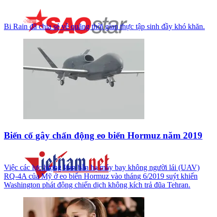
Bi Rain đã chia sẻ về quãng thời gian thực tập sinh đầy khó khăn.
Biến cố gây chấn động eo biển Hormuz năm 2019
Việc các lực lượng Iran bắn hạ máy bay không người lái (UAV)
RQ-4A của Mỹ ở eo biển Hormuz vào tháng 6/2019 suýt khiến
Washington phát động chiến dịch không kích trả đũa Tehran.