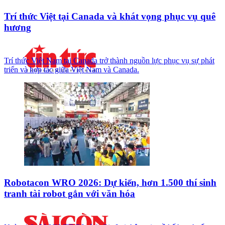
Trí thức Việt tại Canada và khát vọng phục vụ quê
hương
Trí thức Việt Nam tại Canada trở thành nguồn lực phục vụ sự phát
triển và hợp tác giữa Việt Nam và Canada.
Robotacon WRO 2026: Dự kiến, hơn 1.500 thí sinh
tranh tài robot gắn với văn hóa