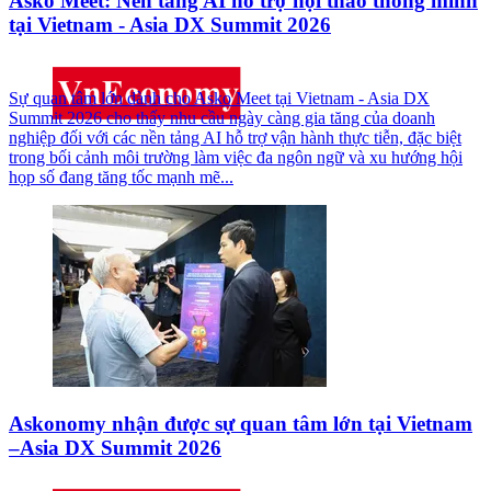
Asko Meet: Nền tảng AI hỗ trợ hội thảo thông minh
tại Vietnam - Asia DX Summit 2026
Sự quan tâm lớn dành cho Asko Meet tại Vietnam - Asia DX
Summit 2026 cho thấy nhu cầu ngày càng gia tăng của doanh
nghiệp đối với các nền tảng AI hỗ trợ vận hành thực tiễn, đặc biệt
trong bối cảnh môi trường làm việc đa ngôn ngữ và xu hướng hội
họp số đang tăng tốc mạnh mẽ...
Askonomy nhận được sự quan tâm lớn tại Vietnam
–Asia DX Summit 2026