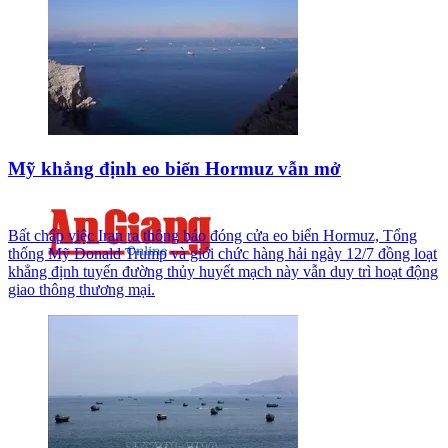
Mỹ khẳng định eo biển Hormuz vẫn mở
Bất chấp việc Iran ra thông báo đóng cửa eo biển Hormuz, Tổng
thống Mỹ Donald Trump và giới chức hàng hải ngày 12/7 đồng loạt
khẳng định tuyến đường thủy huyết mạch này vẫn duy trì hoạt động
giao thông thương mại.