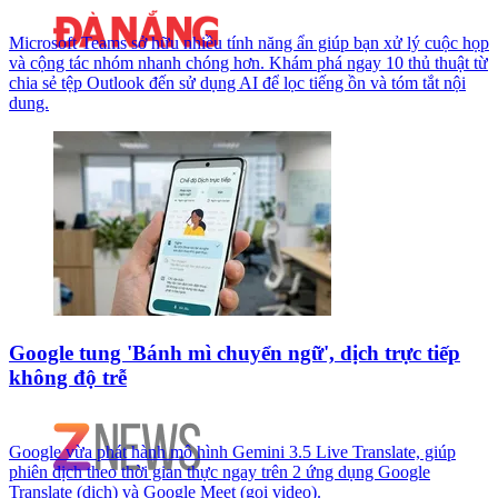
Microsoft Teams sở hữu nhiều tính năng ẩn giúp bạn xử lý cuộc họp
và cộng tác nhóm nhanh chóng hơn. Khám phá ngay 10 thủ thuật từ
chia sẻ tệp Outlook đến sử dụng AI để lọc tiếng ồn và tóm tắt nội
dung.
Google tung 'Bánh mì chuyển ngữ', dịch trực tiếp
không độ trễ
Google vừa phát hành mô hình Gemini 3.5 Live Translate, giúp
phiên dịch theo thời gian thực ngay trên 2 ứng dụng Google
Translate (dịch) và Google Meet (gọi video).