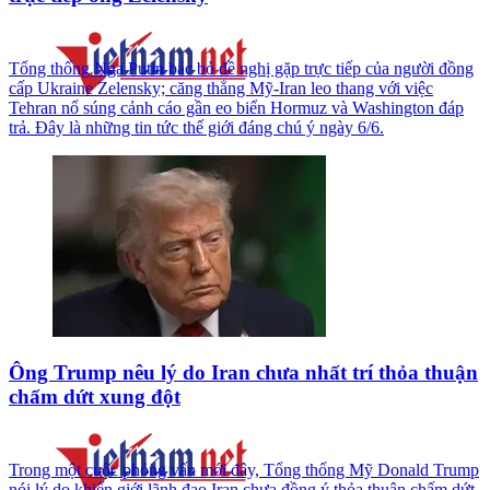
Tổng thống Nga Putin bác bỏ đề nghị gặp trực tiếp của người đồng
cấp Ukraine Zelensky; căng thẳng Mỹ-Iran leo thang với việc
Tehran nổ súng cảnh cáo gần eo biển Hormuz và Washington đáp
trả. Đây là những tin tức thế giới đáng chú ý ngày 6/6.
Ông Trump nêu lý do Iran chưa nhất trí thỏa thuận
chấm dứt xung đột
Trong một cuộc phỏng vấn mới đây, Tổng thống Mỹ Donald Trump
nói lý do khiến giới lãnh đạo Iran chưa đồng ý thỏa thuận chấm dứt