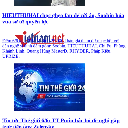
HIEUTHUHAI chọc ghẹo fan để cởi áo, Soobin hóa
vua sư tử quyền lực
Đêm 6/6 tại TPHCM, hơn 25.000 khán giả tham dự nhạc hội với
dàn nghệ sĩ đình đám gồm: Soobin, HIEUTHUHAI, Chi Pu, Phùng
Khánh Linh, Quang Hùng MasterD, RHYDER, Pháp Kiều,
UPRIZE.
Tin tức Thế giới 6/6: TT Putin bác bỏ đề nghị gặp
trực tiếp ông Zelensky