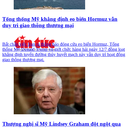
Tổng thống Mỹ khẳng định eo biển Hormuz vẫn
duy trì giao thông thương mại
Bất chấp việc Iran ra thông báo đóng cửa eo biển Hormuz, Tổng
thống Mỹ Donald Trump và giới chức hàng hải ngày 12/7 đồng loạt
khẳng định tuyến đường thủy huyết mạch này vẫn duy trì hoạt động
giao thông thương mại.
Thượng nghị sĩ Mỹ Lindsey Graham đột ngột qua