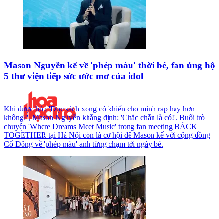
Mason Nguyễn kể về 'phép màu' thời bé, fan ủng hộ
5 thư viện tiếp sức ước mơ của idol
Khi được hỏi: 'Đọc sách xong có khiến cho mình rap hay hơn
không?', Mason Nguyễn khẳng định: 'Chắc chắn là có!'. Buổi trò
chuyện 'Where Dreams Meet Music' trong fan meeting BÁCK
TOGETHER tại Hà Nội còn là cơ hội để Mason kể với cộng đồng
Cổ Đông về 'phép màu' anh từng chạm tới ngày bé.