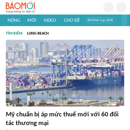
NÓNG
MỚI
VIDEO
CHỦ ĐỀ
#ASEAN Cup 2026
#Trí tuệ nhân tạo
#Mỹ - Iran
#Khám phá Việt Nam
TÌM KIẾM
LONG BEACH
#Khám phá thế giới
Mỹ chuẩn bị áp mức thuế mới với 60 đối
tác thương mại