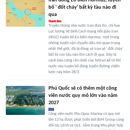
Iran đóng Eo biển Hormuz, tuyên
bố ' đốt cháy' bất kỳ tàu nào đi
qua
Truyền thông nhà nước Iran đưa tin, chỉ huy
Lực lượng Vệ binh Cách mạng Hồi giáo Iran
(IRGC) tuyên bố Eo biển Hormuz, một trong
những tuyến vận chuyển dầu mỏ quan trọng
nhất thế giới, đã bị đóng và Iran sẽ ' đốt cháy'
bất kỳ con tàu nào tìm cách đi qua. Đây là
cảnh báo cứng rắn nhất của Tehran kể từ khi
nước này tuyên bố đóng tuyến đường chiến
lược này hôm 28/2.
Phú Quốc sẽ có thêm một công
viên nước quy mô lớn vào năm
2027
Công viên nước Phu Quoc Marina có quy mô
lớn 13 ha được phát triển bởi BIM Group cùng
đối tác LEOS và GLE, nằm trong Khu phức hợp