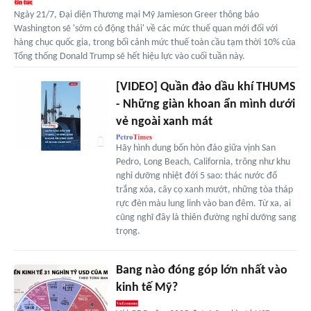
Ngày 21/7, Đại diện Thương mại Mỹ Jamieson Greer thông báo
Washington sẽ 'sớm có động thái' về các mức thuế quan mới đối với
hàng chục quốc gia, trong bối cảnh mức thuế toàn cầu tạm thời 10% của
Tổng thống Donald Trump sẽ hết hiệu lực vào cuối tuần này.
[VIDEO] Quần đảo dầu khí THUMS
- Những giàn khoan ẩn mình dưới
vẻ ngoài xanh mát
Hãy hình dung bốn hòn đảo giữa vịnh San
Pedro, Long Beach, California, trông như khu
nghỉ dưỡng nhiệt đới 5 sao: thác nước đổ
trắng xóa, cây cọ xanh mướt, những tòa tháp
rực đèn màu lung linh vào ban đêm. Từ xa, ai
cũng nghĩ đây là thiên đường nghỉ dưỡng sang
trọng.
Bang nào đóng góp lớn nhất vào
kinh tế Mỹ?