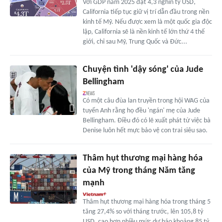
Với GDP năm 2025 đạt 4,3 nghìn tỷ USD,
California tiếp tục giữ vị trí dẫn đầu trong nền
kinh tế Mỹ. Nếu được xem là một quốc gia độc
lập, California sẽ là nền kinh tế lớn thứ 4 thế
giới, chỉ sau Mỹ, Trung Quốc và Đức...
Chuyện tình 'dậy sóng' của Jude
Bellingham
Có một câu đùa lan truyền trong hội WAG của
tuyển Anh rằng họ đều 'ngán' mẹ của Jude
Bellingham. Điều đó có lẽ xuất phát từ việc bà
Denise luôn hết mực bảo vệ con trai siêu sao.
Thâm hụt thương mại hàng hóa
của Mỹ trong tháng Năm tăng
mạnh
Thâm hụt thương mại hàng hóa trong tháng 5
tăng 27,4% so với tháng trước, lên 105,8 tỷ
USD, cao hơn nhiều mức dự báo khoảng 85 tỷ