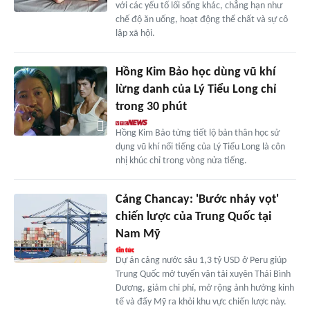
với các yếu tố lối sống khác, chẳng hạn như
chế độ ăn uống, hoạt động thể chất và sự cô
lập xã hội.
Hồng Kim Bảo học dùng vũ khí
lừng danh của Lý Tiểu Long chỉ
trong 30 phút
Hồng Kim Bảo từng tiết lộ bản thân học sử
dụng vũ khí nổi tiếng của Lý Tiểu Long là côn
nhị khúc chỉ trong vòng nửa tiếng.
Cảng Chancay: 'Bước nhảy vọt'
chiến lược của Trung Quốc tại
Nam Mỹ
Dự án cảng nước sâu 1,3 tỷ USD ở Peru giúp
Trung Quốc mở tuyến vận tải xuyên Thái Bình
Dương, giảm chi phí, mở rộng ảnh hưởng kinh
tế và đẩy Mỹ ra khỏi khu vực chiến lược này.