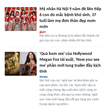
Mỹ nhân Hà Nội 9 năm đẻ liên tiếp
6 con dù mắc bệnh khó sinh, 37
tuổi làm mẹ đơn thân đẹp mơn
mởn
Mẹ bỉm cứ ra đường là bị nhầm lẫn thành chị
gái của các con, nhận nhiều lời tán tỉnh.
'Quả bom sex' của Hollywood
Megan Fox tái xuất, 'Now you see
me' phần mới tung trailer đầy kịch
tính
Sức hút của các 'ngôi sao' sẽ kéo khán giả ra
rạp xem phim. Do đó, các 'bom tấn' sắp ra
mắt công chúng dịp cuối năm 2025 cũng có
cùng công thức, khi quy tụ toàn những 'ngôi
sao' màn ảnh hàng đầu để gia tăng sức cạnh
trang ngoài rạp phim.