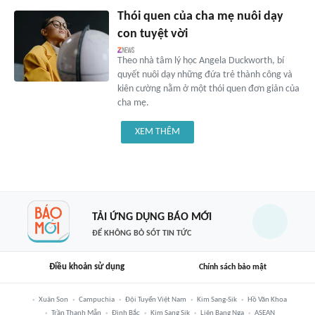
Thói quen của cha mẹ nuôi dạy
con tuyệt vời
Theo nhà tâm lý học Angela Duckworth, bí
quyết nuôi dạy những đứa trẻ thành công và
kiên cường nằm ở một thói quen đơn giản của
cha mẹ.
XEM THÊM
TẢI ỨNG DỤNG BÁO MỚI
ĐỂ KHÔNG BỎ SÓT TIN TỨC
Điều khoản sử dụng
Chính sách bảo mật
Xuân Son
Campuchia
Đội Tuyển Việt Nam
Kim Sang-Sik
Hồ Văn Khoa
Trần Thanh Mẫn
Đình Bắc
Kim Sang Sik
Liên Bang Nga
ASEAN