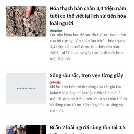
Hóa thạch bàn chân 3,4 triệu năm
tuổi có thể viết lại lịch sử tiến hóa
loài người
Các nhà khoa học đã xác định được danh tính
của bộ xương 'bàn chân Burtele' – hóa thạch
3,4 triệu năm tuổi được tìm thấy vào năm
2009, tại Ethiopia và gây tranh cãi suốt hơn
một thập kỷ.
Sống sâu sắc, trọn vẹn từng giây
Khi hơi thở hóa thinh không của tác giả Paul
Kalanithi không chỉ là một cuốn sách mà là
một di sản tinh thần, một lời tự sự chân thành
và dũng cảm từ nơi tận cùng của sự sống và
cái chết.
Bí ẩn 2 loài người cùng tồn tại 3,5