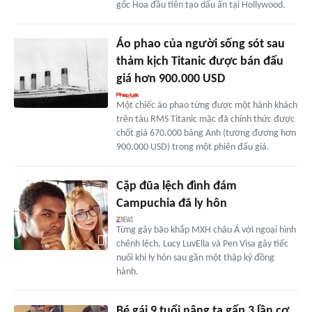
gốc Hoa đầu tiên tạo dấu ấn tại Hollywood.
Áo phao của người sống sót sau
thảm kịch Titanic được bán đấu
giá hơn 900.000 USD
Một chiếc áo phao từng được một hành khách
trên tàu RMS Titanic mặc đã chính thức được
chốt giá 670.000 bảng Anh (tương đương hơn
900.000 USD) trong một phiên đấu giá.
Cặp đũa lệch đình đám
Campuchia đã ly hôn
Từng gây bão khắp MXH châu Á với ngoại hình
chênh lệch, Lucy LuvElla và Pen Visa gây tiếc
nuối khi ly hôn sau gần một thập kỷ đồng
hành.
Bé gái 9 tuổi nâng tạ gấp 3 lần cơ