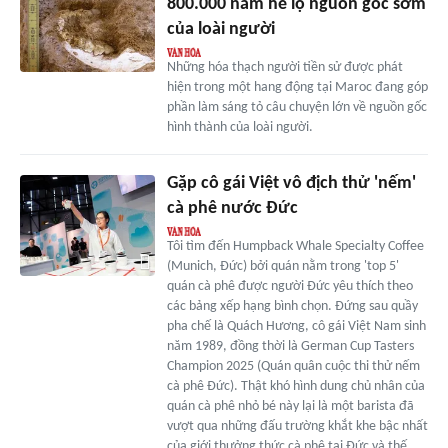
800.000 năm hé lộ nguồn gốc sớm
của loài người
Những hóa thạch người tiền sử được phát
hiện trong một hang động tại Maroc đang góp
phần làm sáng tỏ câu chuyện lớn về nguồn gốc
hình thành của loài người.
Gặp cô gái Việt vô địch thử 'nếm'
cà phê nước Đức
Tôi tìm đến Humpback Whale Specialty Coffee
(Munich, Đức) bởi quán nằm trong 'top 5'
quán cà phê được người Đức yêu thích theo
các bảng xếp hạng bình chọn. Đứng sau quầy
pha chế là Quách Hương, cô gái Việt Nam sinh
năm 1989, đồng thời là German Cup Tasters
Champion 2025 (Quán quân cuộc thi thử nếm
cà phê Đức). Thật khó hình dung chủ nhân của
quán cà phê nhỏ bé này lại là một barista đã
vượt qua những đấu trường khắt khe bậc nhất
của giới thưởng thức cà phê tại Đức và thế