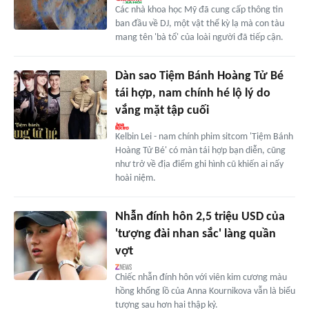
Các nhà khoa học Mỹ đã cung cấp thông tin
ban đầu về DJ, một vật thể kỳ lạ mà con tàu
mang tên 'bà tổ' của loài người đã tiếp cận.
Dàn sao Tiệm Bánh Hoàng Tử Bé
tái hợp, nam chính hé lộ lý do
vắng mặt tập cuối
Kelbin Lei - nam chính phim sitcom 'Tiệm Bánh
Hoàng Tử Bé' có màn tái hợp bạn diễn, cũng
như trở về địa điểm ghi hình cũ khiến ai nấy
hoài niệm.
Nhẫn đính hôn 2,5 triệu USD của
'tượng đài nhan sắc' làng quần
vợt
Chiếc nhẫn đính hôn với viên kim cương màu
hồng khổng lồ của Anna Kournikova vẫn là biểu
tượng sau hơn hai thập kỷ.