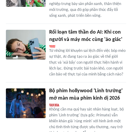
nghiệp trưng bày sản phẩn xanh, thân thiện
môi trường, qua đó góp phần thúc đẩy lối
sống xanh, phát triển bền vững.
Rối loạn tâm thần do AI: Khi con
người và máy móc cùng 'ảo giác'
Từ những lời khuyên sai lệch đến việc bóp méo
sự thật, AI đang tạo ra ảo giác về thế giới
thực và 'xúi bẩy' con người thực hiện hành vi
lệch lạc. Đứng trước bài toán khó, con người
cần bảo vệ thực tại của mình bằng cách nào?
Bộ phim hollywood 'Linh trưởng'
mở màn mùa phim kinh dị 2026
Không cần ma quỷ hay sát nhân hàng loạt, bộ
phim 'Linh trưởng' (tựa gốc: Primate) vẫn
khiến khán giả 'rùng mình' với hình ảnh một
chú tinh tinh từng được yêu thương, nay trở