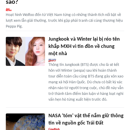
sao?
Hoạt hình Wolfoo đến từ Việt Nam từng có những thành tích nổi bật về
lượt xem lẫn giải thưởng, trước khi gặp phải tranh cãi cùng thương hiệu
Peppa Pig.
Jungkook và Winter lại bị réo tên
khắp MXH vì tin đồn về chung
một nhà
Thông tin Jungkook (BTS) được cho là sẽ kết
hôn với Winter (aespa) sau khi hoàn thành
tour diễn toàn cầu cùng BTS đang gây xôn xao
mạng xã hội Hàn Quốc. Dù chưa có bất kỳ xác
nhận nào từ người trong cuộc, chủ đề này vẫn
trở thành tâm điểm bàn luận vì hàng loạt nghi
vấn hẹn hò từng xuất hiện trước đó.
NASA 'tóm' vật thể nắm giữ thông
tin về nguồn gốc Trái Đất