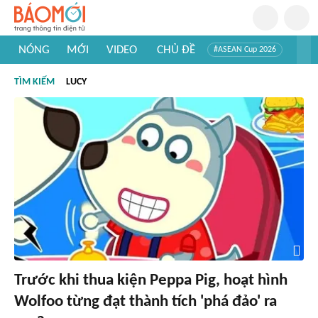
NÓNG
MỚI
VIDEO
CHỦ ĐỀ
#ASEAN Cup 2026
#Trí tuệ nhân tạo
#Mỹ - Iran
#Khám phá Việt Nam
TÌM KIẾM
LUCY
#Khám phá thế giới
Trước khi thua kiện Peppa Pig, hoạt hình
Wolfoo từng đạt thành tích 'phá đảo' ra