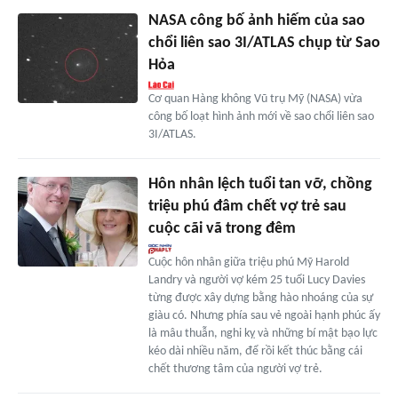
NASA công bố ảnh hiếm của sao
chổi liên sao 3I/ATLAS chụp từ Sao
Hỏa
Cơ quan Hàng không Vũ trụ Mỹ (NASA) vừa
công bố loạt hình ảnh mới về sao chổi liên sao
3I/ATLAS.
Hôn nhân lệch tuổi tan vỡ, chồng
triệu phú đâm chết vợ trẻ sau
cuộc cãi vã trong đêm
Cuộc hôn nhân giữa triệu phú Mỹ Harold
Landry và người vợ kém 25 tuổi Lucy Davies
từng được xây dựng bằng hào nhoáng của sự
giàu có. Nhưng phía sau vẻ ngoài hạnh phúc ấy
là mâu thuẫn, nghi kỵ và những bí mật bạo lực
kéo dài nhiều năm, để rồi kết thúc bằng cái
chết thương tâm của người vợ trẻ.