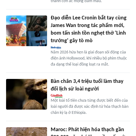
thành cơn ác mộng đẫm máu.
Đạo diễn Lee Cronin bắt tay cùng
James Wan trong tác phẩm mới,
bom tấn sinh tồn nghẹt thở 'Linh
trưởng' gây tò mò
Năm 2026 hứa hẹn là giai đoạn sôi động của
điện ảnh Hollywood, khi nhiều bộ phim thuộc
đa dạng thể loại đồng loạt ra mắt.
Bàn chân 3,4 triệu tuổi làm thay
đổi lịch sử loài người
Một loài tổ tiên chưa từng được biết đến của
loài người đã được xác định từ hóa thạch bàn
chân kỳ lạ ở Ethiopia.
Maroc: Phát hiện hóa thạch gần