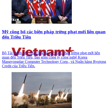
Mỹ công bố các biện pháp trừng phạt mới liên quan
đến Triều Tiên
Bộ Tài chính Mỹ vừa công bố các biện pháp trừng phạt mới liên
quan đến Triều Tiên, bao gồm công ty công nghệ Korea
Mangyongdae Computer Technology Corp., và Ngân hàng Ryujong
Credit của Triều Tiên.