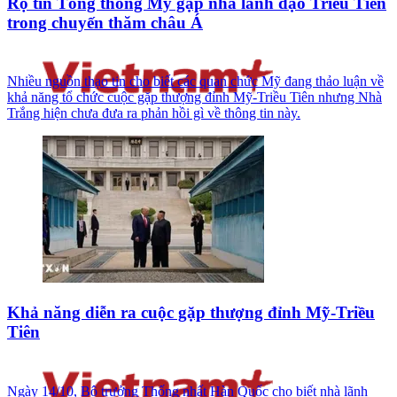
Rộ tin Tổng thống Mỹ gặp nhà lãnh đạo Triều Tiên
trong chuyến thăm châu Á
Nhiều nguồn thạo tin cho biết các quan chức Mỹ đang thảo luận về
khả năng tổ chức cuộc gặp thượng đỉnh Mỹ-Triều Tiên nhưng Nhà
Trắng hiện chưa đưa ra phản hồi gì về thông tin này.
Khả năng diễn ra cuộc gặp thượng đỉnh Mỹ-Triều
Tiên
Ngày 14/10, Bộ trưởng Thống nhất Hàn Quốc cho biết nhà lãnh