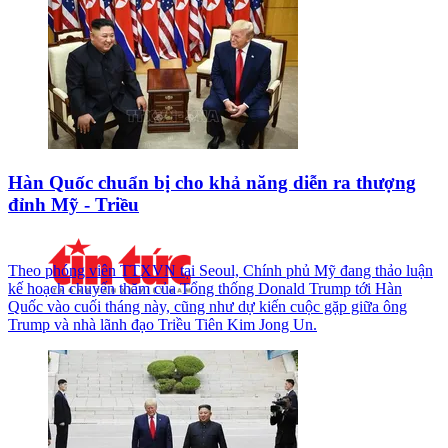
Hàn Quốc chuẩn bị cho khả năng diễn ra thượng
đỉnh Mỹ - Triều
Theo phóng viên TTXVN tại Seoul, Chính phủ Mỹ đang thảo luận
kế hoạch chuyến thăm của Tổng thống Donald Trump tới Hàn
Quốc vào cuối tháng này, cũng như dự kiến cuộc gặp giữa ông
Trump và nhà lãnh đạo Triều Tiên Kim Jong Un.