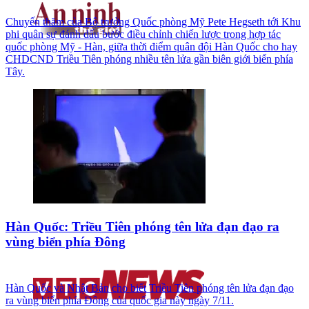
Chuyến thăm của Bộ trưởng Quốc phòng Mỹ Pete Hegseth tới Khu
phi quân sự đánh dấu bước điều chỉnh chiến lược trong hợp tác
quốc phòng Mỹ - Hàn, giữa thời điểm quân đội Hàn Quốc cho hay
CHDCND Triều Tiên phóng nhiều tên lửa gần biên giới biển phía
Tây.
Hàn Quốc: Triều Tiên phóng tên lửa đạn đạo ra
vùng biển phía Đông
Hàn Quốc và Nhật Bản cho biết Triều Tiên phóng tên lửa đạn đạo
ra vùng biển phía Đông của quốc gia này ngày 7/11.