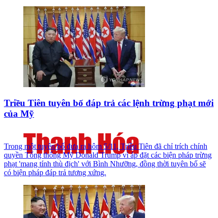
Triều Tiên tuyên bố đáp trả các lệnh trừng phạt mới
của Mỹ
Trong một tuyên bố đưa ra hôm 5/11, Triều Tiên đã chỉ trích chính
quyền Tổng thống Mỹ Donald Trump vì áp đặt các biện pháp trừng
phạt 'mang tính thù địch' với Bình Nhưỡng, đồng thời tuyên bố sẽ
có biện pháp đáp trả tương xứng.