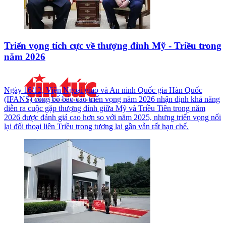
Triển vọng tích cực về thượng đỉnh Mỹ - Triều trong
năm 2026
Ngày 16/12, Viện Ngoại giao và An ninh Quốc gia Hàn Quốc
(IFANS) công bố báo cáo triển vọng năm 2026 nhận định khả năng
diễn ra cuộc gặp thượng đỉnh giữa Mỹ và Triều Tiên trong năm
2026 được đánh giá cao hơn so với năm 2025, nhưng triển vọng nối
lại đối thoại liên Triều trong tương lai gần vẫn rất hạn chế.