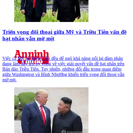
Triển vọng đối thoại giữa Mỹ và Triều Tiên vấn đề
hạt nhân vẫn mờ mịt
Việc cả Mỹ và Triều Tiên đều để ngỏ khả năng nối lại đàm phán
đang làm dấy lên hy vọng về việc giải quyết vấn đề hạt nhân trên
Bán đảo Triều Tiên. Tuy nhiên, những đối đầu trong quan điểm
giữa Washington và Bình Nhưỡng khiến triển vọng đối thoại vẫn
mờ mịt.