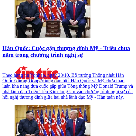
Hàn Quốc: Cuộc gặp thượng đỉnh Mỹ - Triều chưa
nằm trong chương trình nghị sự
Theo hãng tin Yonhap, ngày 28/10, Bộ trưởng Thống nhất Hàn
Quốc Chung Dong Young cho biết Hàn Quốc và Mỹ chưa thảo
luận khả năng đưa cuộc gặp giữa Tổng thống Mỹ Donald Trump và
nhà lãnh đạo Triều Tiên Kim Jong Un vào chương trình nghị sự của
hội nghị thượng đỉnh giữa hai nhà lãnh đạo Mỹ - Hàn tuần này.