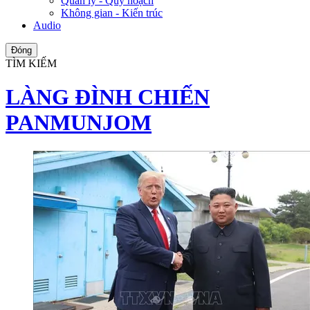
Quản lý - Quy hoạch
Không gian - Kiến trúc
Audio
Đóng
TÌM KIẾM
LÀNG ĐÌNH CHIẾN
PANMUNJOM