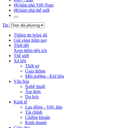
#Khám phá Việt Nam
#Khám phá thế giới
Tin
Thông tin bóng đá
Giá vàng hôm nay
Thời tiết
Xem thêm tiện ích
Thế giới
Xã hội
Thời sự
Giao thông
Môi trường - Khí hậu
Văn hóa
Nghệ thuật
Ẩm thực
Du lịch
Kinh tế
Lao động - Việc làm
Tài chính
Chứng khoán
Kinh doanh
Giáo dục