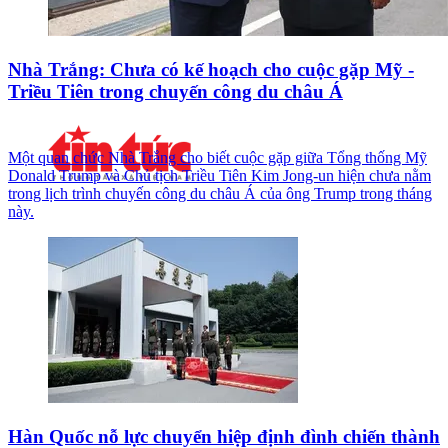
Nhà Trắng: Chưa có kế hoạch cho cuộc gặp Mỹ -
Triều Tiên trong chuyến công du châu Á
Một quan chức Nhà Trắng cho biết cuộc gặp giữa Tổng thống Mỹ
Donald Trump và Chủ tịch Triều Tiên Kim Jong-un hiện chưa nằm
trong lịch trình chuyến công du châu Á của ông Trump trong tháng
này.
Hàn Quốc nỗ lực chuyển hiệp định đình chiến thành