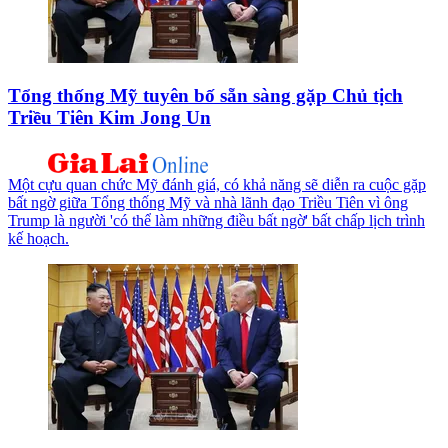
Tổng thống Mỹ tuyên bố sẵn sàng gặp Chủ tịch
Triều Tiên Kim Jong Un
Một cựu quan chức Mỹ đánh giá, có khả năng sẽ diễn ra cuộc gặp
bất ngờ giữa Tổng thống Mỹ và nhà lãnh đạo Triều Tiên vì ông
Trump là người 'có thể làm những điều bất ngờ' bất chấp lịch trình
kế hoạch.