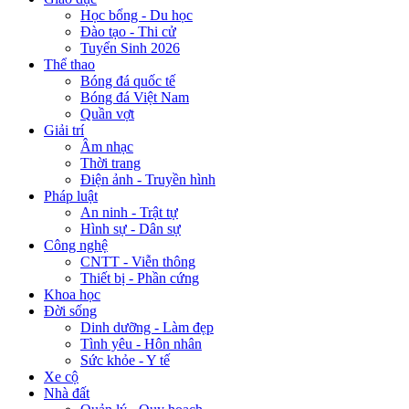
Học bổng - Du học
Đào tạo - Thi cử
Tuyển Sinh 2026
Thể thao
Bóng đá quốc tế
Bóng đá Việt Nam
Quần vợt
Giải trí
Âm nhạc
Thời trang
Điện ảnh - Truyền hình
Pháp luật
An ninh - Trật tự
Hình sự - Dân sự
Công nghệ
CNTT - Viễn thông
Thiết bị - Phần cứng
Khoa học
Đời sống
Dinh dưỡng - Làm đẹp
Tình yêu - Hôn nhân
Sức khỏe - Y tế
Xe cộ
Nhà đất