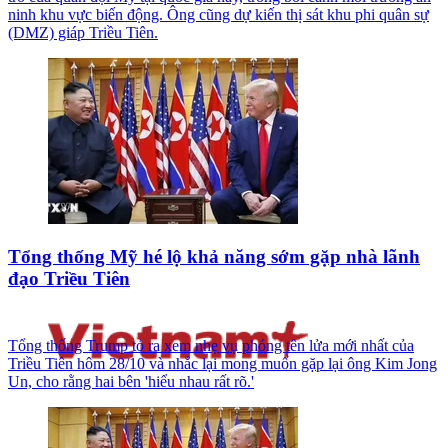
ninh khu vực biến động. Ông cũng dự kiến thị sát khu phi quân sự
(DMZ) giáp Triều Tiên.
Tổng thống Mỹ hé lộ khả năng sớm gặp nhà lãnh
đạo Triều Tiên
Tổng thống Trump tỏ ra xem nhẹ vụ phóng tên lửa mới nhất của
Triều Tiên hôm 28/10 và nhắc lại mong muốn gặp lại ông Kim Jong
Un, cho rằng hai bên 'hiểu nhau rất rõ.'