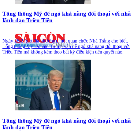
Tổng thống Mỹ để ngỏ khả năng đối thoại với nhà
lãnh đạo Triều Tiên
Ngày 26-2 (giờ địa phương), một quan chức Nhà Trắng cho biết,
Tổng thống Mỹ Donald Trump vẫn để ngỏ khả năng đối thoại với
Triều Tiên mà không kèm theo bất kỳ điều kiện tiên quyết nào.
Tổng thống Mỹ để ngỏ khả năng đối thoại với nhà
lãnh đạo Triều Tiên