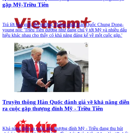
gặp Mỹ-Triều Tiên
Trả lời báo giới, Bộ trưởng Thống nhất Hàn Quốc Chung Dong-
young nói: 'Triều Tiên dường như đang chú ý tới Mỹ và nhiều dấu
hiệu khác nhau cho thấy có khả năng đáng kể về một cuộc gặp.'
Truyền thông Hàn Quốc đánh giá về khả năng diễn
ra cuộc gặp thượng đỉnh Mỹ - Triều Tiên
Khả năng diễn ra cuộc gặp thượng đỉnh Mỹ - Triều đang thu hút