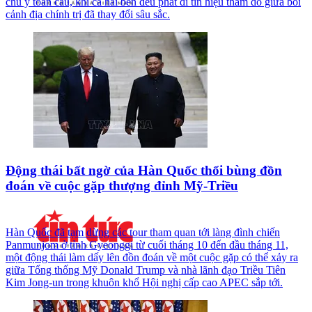
chú ý toàn cầu, khi cả hai bên đều phát đi tín hiệu thăm dò giữa bối
cảnh địa chính trị đã thay đổi sâu sắc.
Động thái bất ngờ của Hàn Quốc thổi bùng đồn
đoán về cuộc gặp thượng đỉnh Mỹ-Triều
Hàn Quốc đã tạm dừng các tour tham quan tới làng đình chiến
Panmunjom ở tỉnh Gyeonggi từ cuối tháng 10 đến đầu tháng 11,
một động thái làm dấy lên đồn đoán về một cuộc gặp có thể xảy ra
giữa Tổng thống Mỹ Donald Trump và nhà lãnh đạo Triều Tiên
Kim Jong-un trong khuôn khổ Hội nghị cấp cao APEC sắp tới.