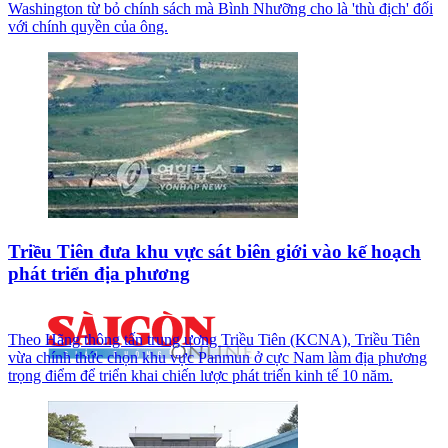
Washington từ bỏ chính sách mà Bình Nhưỡng cho là 'thù địch' đối
với chính quyền của ông.
Triều Tiên đưa khu vực sát biên giới vào kế hoạch
phát triển địa phương
Theo Hãng thông tấn trung ương Triều Tiên (KCNA), Triều Tiên
vừa chính thức chọn khu vực Panmun ở cực Nam làm địa phương
trọng điểm để triển khai chiến lược phát triển kinh tế 10 năm.