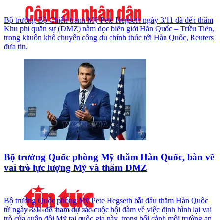
Bộ trưởng Bộ Chiến tranh Mỹ Pete Hegseth ngày 3/11 đã đến thăm
Khu phi quân sự (DMZ) nằm dọc biên giới Hàn Quốc – Triều Tiên,
trong khuôn khổ chuyến công du chính thức tới Hàn Quốc, Reuters
đưa tin.
Bộ trưởng Quốc phòng Mỹ thăm Hàn Quốc, bàn về
vai trò lực lượng Mỹ và thăm DMZ
Bộ trưởng Quốc phòng Mỹ Pete Hegseth bắt đầu thăm Hàn Quốc
từ ngày 3/11 để tham dự các cuộc hội đàm về việc định hình lại vai
trò của quân đội Mỹ tại quốc gia này, trong bối cảnh môi trường an