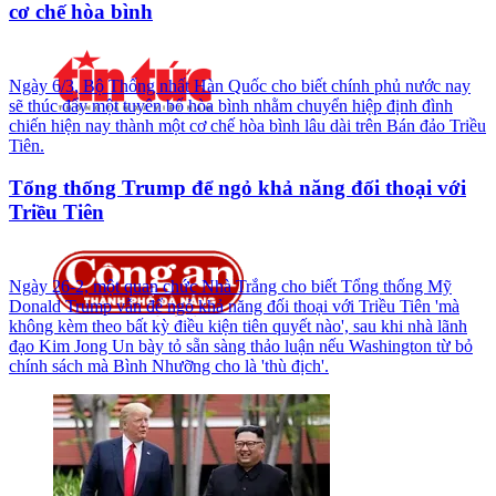
cơ chế hòa bình
Ngày 6/3, Bộ Thống nhất Hàn Quốc cho biết chính phủ nước nay
sẽ thúc đẩy một tuyên bố hòa bình nhằm chuyển hiệp định đình
chiến hiện nay thành một cơ chế hòa bình lâu dài trên Bán đảo Triều
Tiên.
Tổng thống Trump để ngỏ khả năng đối thoại với
Triều Tiên
Ngày 26-2, một quan chức Nhà Trắng cho biết Tổng thống Mỹ
Donald Trump vẫn để ngỏ khả năng đối thoại với Triều Tiên 'mà
không kèm theo bất kỳ điều kiện tiên quyết nào', sau khi nhà lãnh
đạo Kim Jong Un bày tỏ sẵn sàng thảo luận nếu Washington từ bỏ
chính sách mà Bình Nhưỡng cho là 'thù địch'.