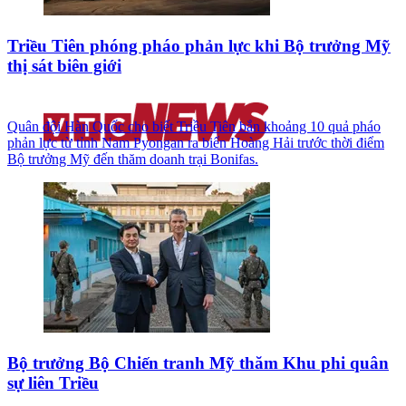
Triều Tiên phóng pháo phản lực khi Bộ trưởng Mỹ
thị sát biên giới
Quân đội Hàn Quốc cho biết Triều Tiên bắn khoảng 10 quả pháo
phản lực từ tỉnh Nam Pyongan ra biển Hoàng Hải trước thời điểm
Bộ trưởng Mỹ đến thăm doanh trại Bonifas.
Bộ trưởng Bộ Chiến tranh Mỹ thăm Khu phi quân
sự liên Triều