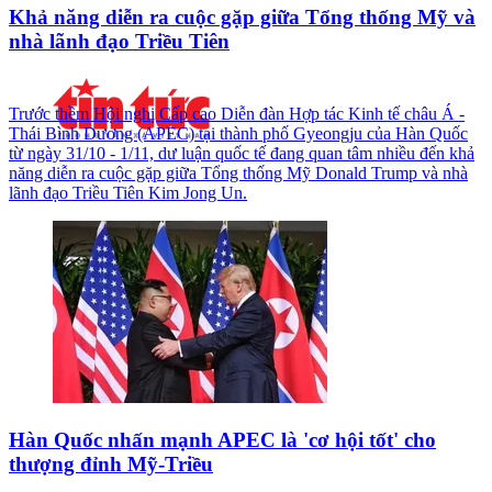
Khả năng diễn ra cuộc gặp giữa Tổng thống Mỹ và
nhà lãnh đạo Triều Tiên
Trước thềm Hội nghị Cấp cao Diễn đàn Hợp tác Kinh tế châu Á -
Thái Bình Dương (APEC) tại thành phố Gyeongju của Hàn Quốc
từ ngày 31/10 - 1/11, dư luận quốc tế đang quan tâm nhiều đến khả
năng diễn ra cuộc gặp giữa Tổng thống Mỹ Donald Trump và nhà
lãnh đạo Triều Tiên Kim Jong Un.
Hàn Quốc nhấn mạnh APEC là 'cơ hội tốt' cho
thượng đỉnh Mỹ-Triều