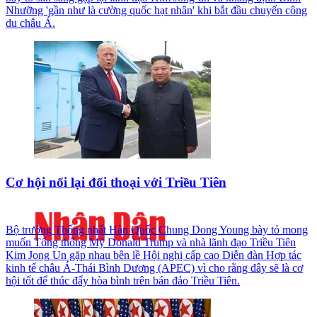
Nhưỡng 'gần như là cường quốc hạt nhân' khi bắt đầu chuyến công
du châu Á.
Cơ hội nối lại đối thoại với Triều Tiên
Bộ trưởng Thống nhất Hàn Quốc Chung Dong Young bày tỏ mong
muốn Tổng thống Mỹ Donald Trump và nhà lãnh đạo Triều Tiên
Kim Jong Un gặp nhau bên lề Hội nghị cấp cao Diễn đàn Hợp tác
kinh tế châu Á-Thái Bình Dương (APEC) vì cho rằng đây sẽ là cơ
hội tốt để thúc đẩy hòa bình trên bán đảo Triều Tiên.