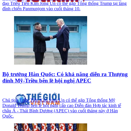
đạo Triều Tiên Kim Jong Un có thể gặp Tổng thống Trump tại làng
đình chiến Panmunjom vào cuối tháng 10.
Bộ trưởng Hàn Quốc: Có khả năng diễn ra Thượng
đỉnh Mỹ-Triều bên lề hội nghị APEC
Chủ tịch Triều Tiên Kim Jong Un có thể gặp Tổng thống Mỹ
Donald Trump bên lề hội nghị cấp cao Diễn đàn Hợp tác kinh tế
châu Á - Thái Bình Dương (APEC) vào cuối tháng này ở Hàn
Quốc.