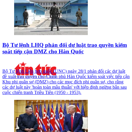
Bộ Tư lệnh LHQ phản đối dự luật trao quyền kiểm
soát tiếp cận DMZ cho Hàn Quốc
Bộ Tư lệnh Liên hợp quốc (UNC) ngày 28/1 phản đối các dự luật
đề xuất trao quyền cho Chính phủ Hàn Quốc kiểm soát việc tiếp cận
Khu phi quân sự (DMZ) cho các mục đích phi quân sự, cho rằng
các dự luật này 'hoàn toàn mâu thuẫn' với hiệp định ngừng bắn sau
cuộc chiến tranh Triều Tiên (1950 - 1953).