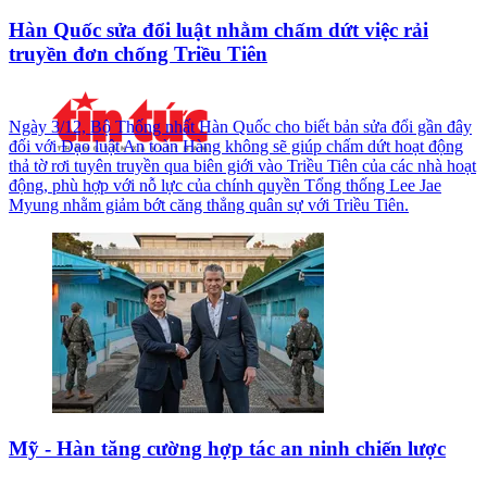
Hàn Quốc sửa đổi luật nhằm chấm dứt việc rải
truyền đơn chống Triều Tiên
Ngày 3/12, Bộ Thống nhất Hàn Quốc cho biết bản sửa đổi gần đây
đối với Đạo luật An toàn Hàng không sẽ giúp chấm dứt hoạt động
thả tờ rơi tuyên truyền qua biên giới vào Triều Tiên của các nhà hoạt
động, phù hợp với nỗ lực của chính quyền Tổng thống Lee Jae
Myung nhằm giảm bớt căng thẳng quân sự với Triều Tiên.
Mỹ - Hàn tăng cường hợp tác an ninh chiến lược