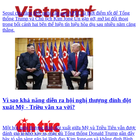
Seoul cho rằng Hội nghị cấp cao APEC là thời điểm tốt để Tổng
thống Trump và Chủ tịch Kim Jong Un gặp gỡ, mở lại đối thoại
trong bối cảnh hai bên thể hiện tín hiệu hòa dịu sau nhiều năm căng
thẳng.
Vì sao khả năng diễn ra hội nghị thượng đỉnh đột
xuất Mỹ - Triều vẫn xa vời?
Một hội nghị thượng đỉnh đột xuất giữa Mỹ và Triều Tiên vẫn được
đánh giá là khó xảy ra, mặc dù Tổng thống Donald Trump gần đây
bày tỏ sẵn sàng gặp lại lãnh đạo Kim Jong-un và khẳng định Bình