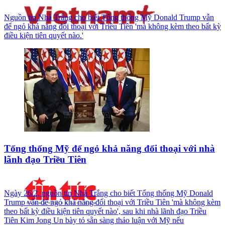
Nguồn tin Nhà Trắng cho biết Tổng thống Mỹ Donald Trump vẫn
để ngỏ khả năng đối thoại với Triều Tiên 'mà không kèm theo bất kỳ
điều kiện tiên quyết nào.'
Tổng thống Mỹ để ngỏ khả năng đối thoại với nhà
lãnh đạo Triều Tiên
Ngày 26/2, nguồn tin Nhà Trắng cho biết Tổng thống Mỹ Donald
Trump vẫn để ngỏ khả năng đối thoại với Triều Tiên 'mà không kèm
theo bất kỳ điều kiện tiên quyết nào', sau khi nhà lãnh đạo Triều
Tiên Kim Jong Un bày tỏ sẵn sàng thảo luận với Mỹ nếu