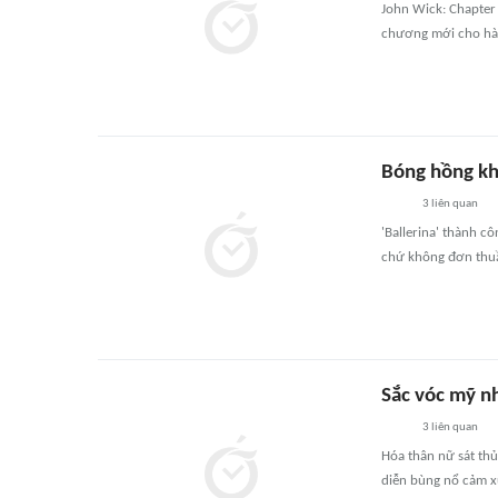
John Wick: Chapter 
chương mới cho hàn
Bóng hồng khu
3
liên quan
'Ballerina' thành c
chứ không đơn thuần
Sắc vóc mỹ nh
3
liên quan
Hóa thân nữ sát thủ
diễn bùng nổ cảm 