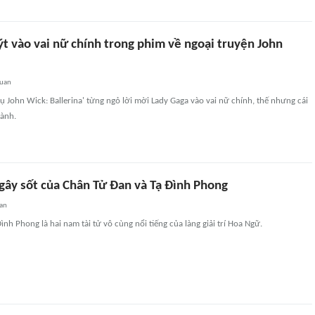
t vào vai nữ chính trong phim về ngoại truyện John
quan
ụ John Wick: Ballerina' từng ngỏ lời mời Lady Gaga vào vai nữ chính, thế nhưng cái
ành.
gây sốt của Chân Tử Đan và Tạ Đình Phong
an
ình Phong là hai nam tài tử vô cùng nổi tiếng của làng giải trí Hoa Ngữ.