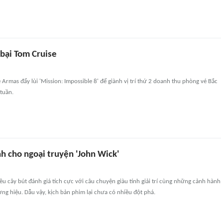
 bại Tom Cruise
Armas đẩy lùi 'Mission: Impossible 8' để giành vị trí thứ 2 doanh thu phòng vé Bắc
tuần.
h cho ngoại truyện 'John Wick'
iều cây bút đánh giá tích cực với câu chuyện giàu tính giải trí cùng những cảnh hành
g hiệu. Dẫu vậy, kịch bản phim lại chưa có nhiều đột phá.