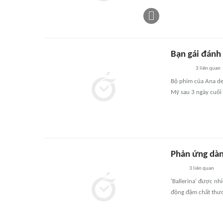
Bạn gái đánh
3
liên quan
Bộ phim của Ana de 
Mỹ sau 3 ngày cuối 
Phản ứng dàn
3
liên quan
'Ballerina' được nh
động đậm chất thươn