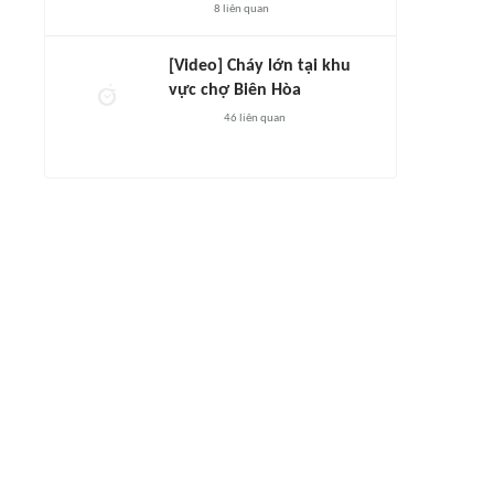
8
liên quan
[Video] Cháy lớn tại khu
vực chợ Biên Hòa
46
liên quan