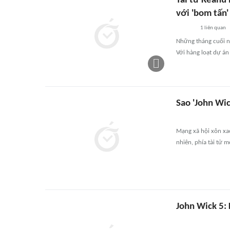
Tài tử Keanu 
với 'bom tấn'
1
liên quan
Những tháng cuối n
Với hàng loạt dự án 
Sao 'John Wic
Mạng xã hội xôn xao
nhiên, phía tài tử m
John Wick 5: 