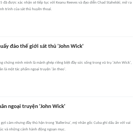
5 đã được xác nhận sẽ tiếp tục với Keanu Reeves và đạo diễn Chad Stahelski, mở ra
h trình của sát thủ huyền thoại.
ấy đảo thế giới sát thủ 'John Wick'
ông chứng minh mình là mảnh ghép riêng biệt đầy sức sống trong vũ trụ 'John Wick',
 là một tác phẩm ngoại truyện 'ăn theo'.
ân ngoại truyện 'John Wick'
 gợi cảm nhưng đầy thù hận trong 'Ballerina', mỹ nhân gốc Cuba ghi dấu ấn với vai
xúc và những cảnh hành động ngoạn mục.