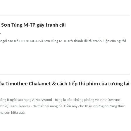
Sơn Tùng M-TP gây tranh cãi
n
 ngôi sao trẻ HIEUTHUHAI và Sơn Tùng M-TP trở thành đề tài tranh luận của người
ủa Timothee Chalamet & cách tiếp thị phim của tương lai
ông ít ngôi sao hạng A Hollywood - từng là bảo chứng phòng vé, như Dwayne
bbie, Keanu Reeves - đã thất bại nặng nề. Điều này cho thấy, những phương thức
ng còn hiệu quả.