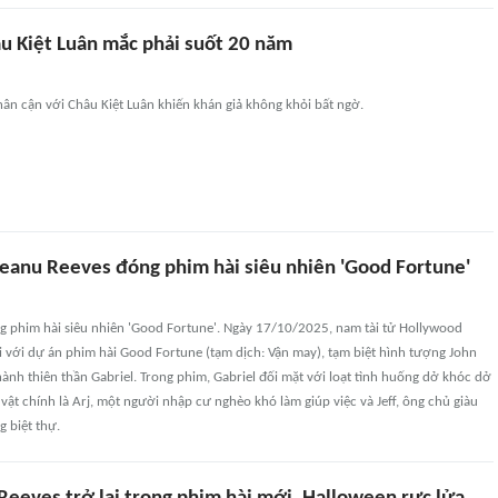
u Kiệt Luân mắc phải suốt 20 năm
hân cận với Châu Kiệt Luân khiến khán giả không khỏi bất ngờ.
eanu Reeves đóng phim hài siêu nhiên 'Good Fortune'
g phim hài siêu nhiên 'Good Fortune'. Ngày 17/10/2025, nam tài tử Hollywood
i với dự án phim hài Good Fortune (tạm dịch: Vận may), tạm biệt hình tượng John
ành thiên thần Gabriel. Trong phim, Gabriel đối mặt với loạt tình huống dở khóc dở
vật chính là Arj, một người nhập cư nghèo khó làm giúp việc và Jeff, ông chủ giàu
g biệt thự.