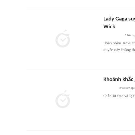
Lady Gaga suý
Wick
1
liên 
Đoàn phim 'Từ vũ tr
duyên này không th
Khoảnh khắc 
643
liên qu
Chân Tử Đan và Tạ Đ