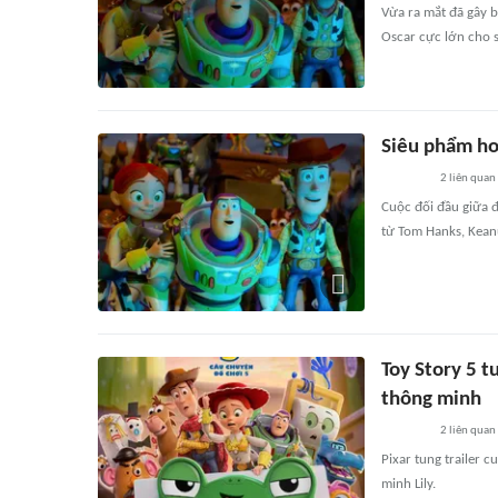
Vừa ra mắt đã gây b
Oscar cực lớn cho s
Siêu phẩm hoạ
2
liên quan
Cuộc đối đầu giữa đ
từ Tom Hanks, Kean
Toy Story 5 t
thông minh
2
liên quan
Pixar tung trailer 
minh Lily.