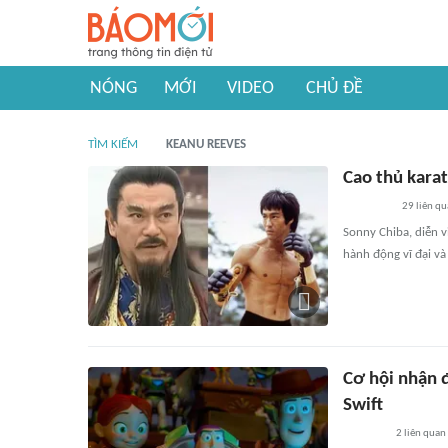
NÓNG
MỚI
VIDEO
CHỦ ĐỀ
TÌM KIẾM
KEANU REEVES
Cao thủ kara
29
liên qu
Sonny Chiba, diễn 
hành động vĩ đại và
Cơ hội nhận đ
Swift
2
liên quan