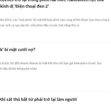
Reeves trở lại trong phim hài mới, Halloween rực lửa
 kinh dị 'Điện thoại đen 2'
ăm 2025, các 'mọt phim' dù mê thể loại phim nào cũng sẽ tìm được lựa chọn ưng ý.
rục rịch ra rạp sắp tới, mỗi phim đều có sức hút riêng thú vị.
k' bí mật cưới vợ?
 trước tin đồn Keanu Reeves bí mật kết hôn với bạn gái Alexandra Grant. Tuy
ới đây đã lên tiếng phủ nhận.
Khi sát thủ bất tử phải trở lại làm người